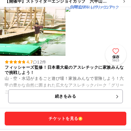
【開催中】ストライダーエンジョイカップ 六甲山
GREENIAステージ
保存
5915
4.7
12件
フィッシャーズ監修！日本最大級のアスレチックに家族みんな
で挑戦しよう！
山・空・水辺がまるごと遊び場！家族みんなで冒険しよう！六
甲の豊かな自然に囲まれた広大なアスレチックパーク「グリー
ニア」は、子どもも大人も一緒になって楽しめる“冒険王国”。
続きをみる
山の中、空の上、水辺など...
チケットを見る