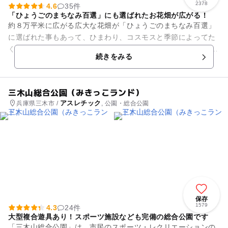
2378
4.6
35件
「ひょうごのまちなみ百選」にも選ばれたお花畑が広がる！
約８万平米に広がる広大な花畑が「ひょうごのまちなみ百選」
に選ばれた事もあって、ひまわり、コスモスと季節によってた
くさんのお花が楽しめます。その迫力は圧巻！ 親子連れに人気
続きをみる
の理由は“多彩な遊...
三木山総合公園（みきっこランド）
アスレチック
兵庫県三木市 /
, 公園・総合公園
保存
1579
4.3
24件
大型複合遊具あり！スポーツ施設なども完備の総合公園です
「三木山総合公園」は、市民のスポーツ・レクリエーションの