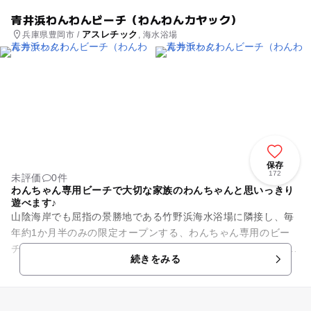
青井浜わんわんビーチ（わんわんカヤック）
アスレチック
兵庫県豊岡市 /
, 海水浴場
保存
172
未評価
0件
わんちゃん専用ビーチで大切な家族のわんちゃんと思いっきり
遊べます♪
山陰海岸でも屈指の景勝地である竹野浜海水浴場に隣接し、毎
年約1か月半のみの限定オープンする、わんちゃん専用のビー
チです。 遠浅で波は静かですが、わんちゃんはライフジャケッ
続きをみる
トの着用が必要です...