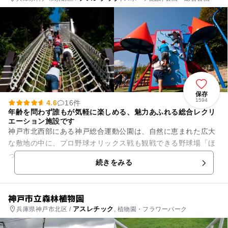
保存
1594
4.6
16件
年齢を問わず誰もが気軽に楽しめる、魅力あふれる総合レクリ
エーション施設です
神戸市北西部にある神戸総合運動公園は、自然に恵まれた広大
な敷地の中に、プロ野球オリックス戦も観戦できる野球場「ほ
っともっとフィールド神戸」や、国内外の競技も開催される
続きをみる
「ユニバー記念競技場」、「グ...
神戸市立森林植物園
アスレチック
兵庫県神戸市北区 /
, 植物園・フラワーパーク