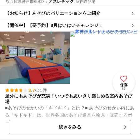
アスレチック
兵庫県神戸市垂水区 /
, 室内遊び場
【お知らせ】あそびのバリエーションをご紹介
【開催中】【要予約】8月はいはいチャレンジ！
保存
86
3.7
1件
屋外にもあそびが充実！いつでも思いきり楽しめる室内あそび
場
■あそびのせかいの「キドキド」とは？■ あそびのせかい内にあ
る「キドキド」は、世界各国のあそび道具を輸入・販売するボ
ーネルンドが開発した親子で過ごすあそび場です。場内には、
続きをみる
6ヶ月の赤ちゃんから...