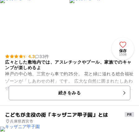
保存
1538
4.3
33件
広々とした敷地内では、アスレチックやプール、家族でのキャ
ンプが楽しめるよ
神戸の中心地、三宮から車で約25分。 花と緑に溢れる総合福祉
ゾーンが「しあわせの村」です。 広大な自然に囲まれたしあわ
せの村では、 芝生広場で楽しく遊びまわったり、日本庭園での
続きをみる
んびりするこ...
こどもが主役の街「キッザニア甲子園」とは
兵庫県西宮市