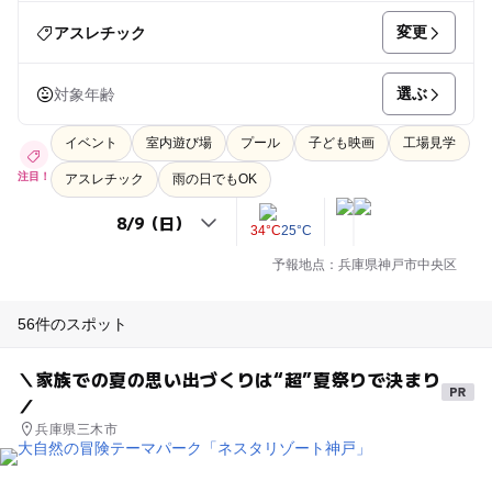
変更
アスレチック
選ぶ
対象年齢
イベント
室内遊び場
プール
子ども映画
工場見学
注目！
アスレチック
雨の日でもOK
34°C
25°C
予報地点：兵庫県神戸市中央区
56件のスポット
＼家族での夏の思い出づくりは“超”夏祭りで決まり
／
兵庫県三木市