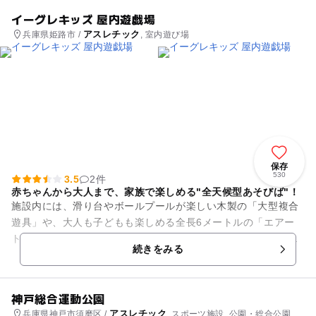
イーグレキッズ 屋内遊戯場
アスレチック
兵庫県姫路市 /
, 室内遊び場
保存
530
3.5
2件
赤ちゃんから大人まで、家族で楽しめる"全天候型あそびば"！
施設内には、滑り台やボールプールが楽しい木製の「大型複合
遊具」や、大人も子どもも楽しめる全長6メートルの「エアー
トラック」など、たくさんの遊具を設置。さらに、高さ最大8.5
続きをみる
メートル・全5種類の「...
神戸総合運動公園
アスレチック
兵庫県神戸市須磨区 /
, スポーツ施設, 公園・総合公園