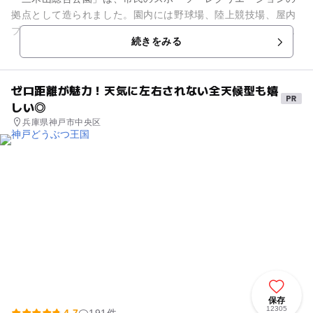
拠点として造られました。園内には野球場、陸上競技場、屋内
プール、テニスコートといったスポーツ施設の他に、お散歩が
続きをみる
楽しめるプライベートガーデ...
ゼロ距離が魅力！天気に左右されない全天候型も嬉
しい◎
兵庫県神戸市中央区
保存
12305
4.7
191件