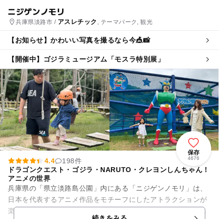
ニジゲンノモリ
アスレチック
兵庫県淡路市 /
, テーマパーク, 観光
【お知らせ】かわいい写真を撮るなら今🎪📸
【開催中】ゴジラミュージアム「モスラ特別展」
保存
4676
4.4
198件
ドラゴンクエスト・ゴジラ・NARUTO・クレヨンしんちゃん！
アニメの世界
兵庫県の「県立淡路島公園」内にある「ニジゲンノモリ」は、
日本を代表するアニメ作品をモチーフにしたアトラクションが
楽しめるテーマパークです。「クレヨンしんちゃんアドベンチ
続きをみる