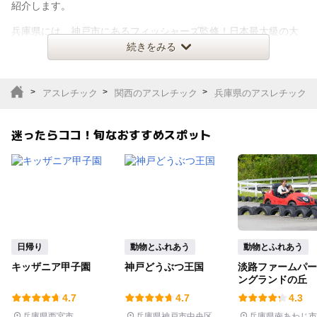
室内遊び場
遊園地
紹介します。
兵庫県には、神戸市にあるフィッシャーズ監修！日本最大級の大
テーマパーク
動物園
型アスレチッ
続きをみる
サファリパーク
植物園・フラワーパー
ク
アスレチック
関西のアスレチック
兵庫県のアスレチック
キャンプ場
バーベキュー
迷ったらココ！旬なおすすめスポット
釣り
自然景観
いちご狩り
農業体験
潮干狩り
社会見学
日帰り
動物とふれあう
動物とふれあう
キッザニア甲子園
神戸どうぶつ王国
淡路ファームパー
工場見学
体験施設
ングランドの丘
4.7
4.7
4.3
展望台
美術館
兵庫県西宮市
兵庫県神戸市中央区
兵庫県南あわじ市