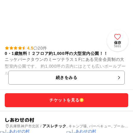
保存
5931
4.5
20件
0・1歳無料！２フロア約1,000坪の大型室内公園！！
ニッケパークタウンのミーツテラス１Fにある完全会員制の大
型室内公園です。 約1,000坪の店内にはとても広いボールプー
ルやホワイトサンドの砂場、大型遊具、お子様の大好きな遊び
続きをみる
がいっぱい！ドレス...
チケットを見る
しあわせの村
アスレチック
兵庫県神戸市北区 /
, キャンプ場, バーベキュー, プール,
温泉・銭湯, ホテル・旅館, 観光