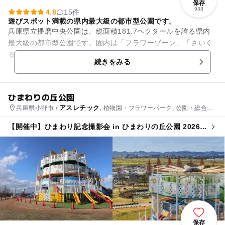
保存
938
4.8
15件
遊びスポット満載の県内最大級の都市型公園です。
兵庫県立播磨中央公園は、総面積181.7ヘクタールを誇る県内
最大級の都市型公園です。園内は「フラワーゾーン」「さいく
るらんどゾーン」「子どもの森ゾーン」「中央広場ゾーン」
続きをみる
「スポーツゾーン」「水辺...
ひまわりの丘公園
アスレチック
兵庫県小野市 /
, 植物園・フラワーパーク, 公園・総合公
園
【開催中】ひまわり記念撮影会 in ひまわりの丘公園 2026
🌻
保存