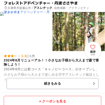
フォレストアドベンチャー・丹波ささやま
アスレチック
兵庫県丹波篠山市 /
, 自然体験・アクティビティ
保存
244
3.3
1件
2024年8月リニューアル！！小さなお子様から大人まで森で冒
険しよう！
2024年8月には新コース「キャノピーコース」がオープンし、
小さなお子様から大人まで楽しめる空中アスレチック施設とし
てリニューアル！！ ●快適な気候で空中アスレチック 標高約50
続きをみる
0mに位置...
クーポンを見る