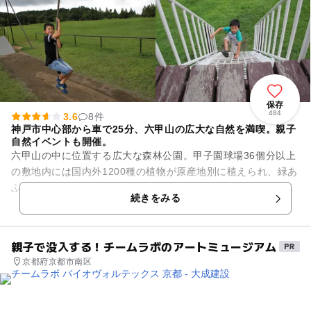
保存
484
3.6
8件
神戸市中心部から車で25分、六甲山の広大な自然を満喫。親子
自然イベントも開催。
六甲山の中に位置する広大な森林公園。甲子園球場36個分以上
の敷地内には国内外1200種の植物が原産地別に植えられ、緑あ
ふれる園内の景色を創り出しています。四季を彩る花や樹葉を
続きをみる
楽しむことができ、見...
親子で没入する！チームラボのアートミュージアム
京都府京都市南区