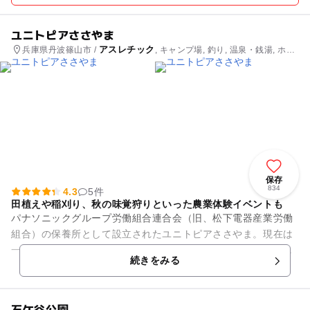
ユニトピアささやま
アスレチック
兵庫県丹波篠山市 /
, キャンプ場, 釣り, 温泉・銭湯, ホテ
ル・旅館
保存
834
4.3
5件
田植えや稲刈り、秋の味覚狩りといった農業体験イベントも
パナソニックグループ労働組合連合会（旧、松下電器産業労働
組合）の保養所として設立されたユニトピアささやま。現在は
一般の人も気軽に利用できる癒しの施設として人気を集めてい
続きをみる
ます。丹波篠山の大自然のな...
石ケ谷公園