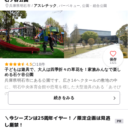
アスレチック
兵庫県明石市 /
, バーベキュー, 公園・総合公園
保存
1321
4.5
18件
子どもは遊具で、大人は四季折々の草花を！家族みんなで楽し
める石ケ谷公園
兵庫県明石市にある公園です。広さ14ヘクタールの敷地の中
に、明石中央体育会館や恐竜を模した大型遊具のある「あそび
の丘」、約80種類ものハーブが植えられている「石ケ谷ハーブ
続きをみる
ガーデンズ」、家族で散策...
＼今シーズンは25周年イヤー！／限定企画は見逃
し厳禁！