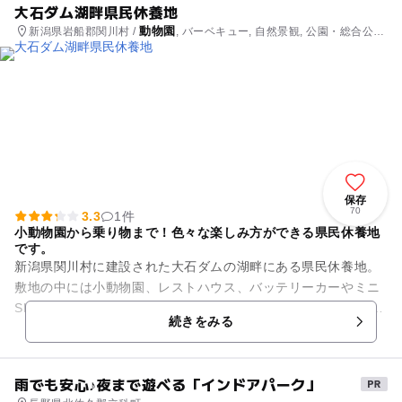
大石ダム湖畔県民休養地
動物園
新潟県岩船郡関川村 /
, バーベキュー, 自然景観, 公園・総合公
園, 観光
保存
70
3.3
1件
小動物園から乗り物まで！色々な楽しみ方ができる県民休養地
です。
新潟県関川村に建設された大石ダムの湖畔にある県民休養地。
敷地の中には小動物園、レストハウス、バッテリーカーやミニ
SL、ゴーカートなどの乗り物体験、アスレチック広場、バーベ
続きをみる
キュー広場、自然館が...
雨でも安心♪夜まで遊べる「インドアパーク」