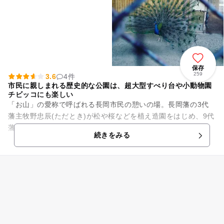
保存
259
3.6
4件
市民に親しまれる歴史的な公園は、超大型すべり台や小動物園
チビッコにも楽しい
「お山」の愛称で呼ばれる長岡市民の憩いの場。長岡藩の3代
藩主牧野忠辰(ただとき)が松や桜などを植え造園をはじめ、9代
藩主牧野忠精(ただきよ)が蒼柴神社を建立。牧野家の霊廟も造
続きをみる
られ、現在は、この一...