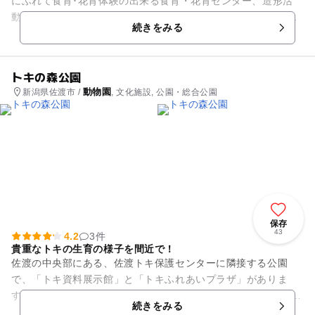
にふれて食育･花育体験の出来る食育・花育センター、造形活
動・創造的遊びの出来るこども創造センター、動物とのふれあ
続きをみる
いを通してやさしさや思いや...
トキの森公園
動物園
新潟県佐渡市 /
, 文化施設, 公園・総合公園
保存
43
4.2
3件
貴重なトキの生育の様子を間近で！
佐渡の中央部にある、佐渡トキ保護センターに隣接する公園
で、「トキ資料展示館」と「トキふれあいプラザ」がありま
す。 国指定特別天然記念物である、トキのことがグッと身近に
続きをみる
感じられる場所です。 「...