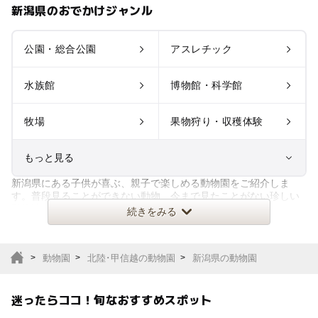
新潟県のおでかけジャンル
公園・総合公園
アスレチック
水族館
博物館・科学館
牧場
果物狩り・収穫体験
もっと見る
新潟県にある子供が喜ぶ、親子で楽しめる動物園をご紹介しま
室内遊び場
遊園地
す。普段見ることができない動物、今まで見たことがない珍しい
動物達を間近で見られるほか、エ
続きをみる
テーマパーク
動物園
動物園
北陸･甲信越の動物園
新潟県の動物園
サファリパーク
植物園・フラワーパー
ク
迷ったらココ！旬なおすすめスポット
キャンプ場
バーベキュー