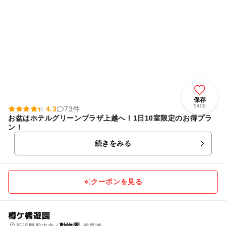
保存
5406
4.3
73件
お盆はホテルグリーンプラザ上越へ！1日10室限定のお得プラ
ン！
続きをみる
クーポンを見る
樽ケ橋遊園
動物園
新潟県胎内市 /
, 遊園地