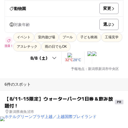
変更
動物園
選ぶ
対象年齢
イベント
室内遊び場
プール
子ども映画
工場見学
注目！
アスレチック
雨の日でもOK
32°C
28°C
予報地点：新潟県新潟市中央区
6件のスポット
【8/11-15限定】ウォーターパーク1日券＆飲み放
題付！
新潟県南魚沼市