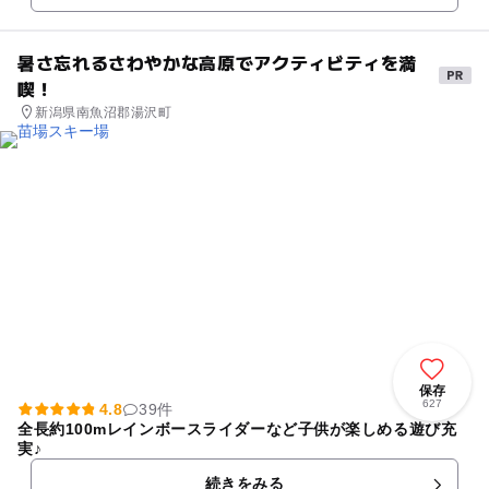
暑さ忘れるさわやかな高原でアクティビティを満
喫！
新潟県南魚沼郡湯沢町
保存
627
4.8
39件
全長約100mレインボースライダーなど子供が楽しめる遊び充
実♪
続きをみる