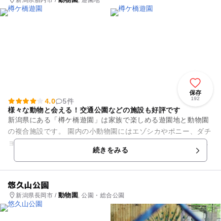
保存
192
4.0
5件
様々な動物と会える！交通公園などの施設も好評です
新潟県にある「樽ケ橋遊園」は家族で楽しめる遊園地と動物園
の複合施設です。 園内の小動物園にはエゾシカやポニー、ダチ
ョウ、アルパカ、ツキノワグマ、フラミンゴなどの動物が飼育
続きをみる
されています。 ...
悠久山公園
動物園
新潟県長岡市 /
, 公園・総合公園