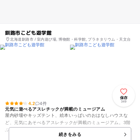
釧路市こども遊学館
北海道釧路市 / 室内遊び場, 博物館・科学館, プラネタリウム・天文台
保存
349
4.2
4件
元気に遊べるアスレチックが満載のミュージアム
屋内砂場やキッズテント、絵本いっぱいのおはなしハウスな
ど、元気にあそべるアスレチックが満載のミュージアム。3階
ふしぎらんどでは宇宙や生命、光や水のふしぎに迫る体験型展
続きをみる
示も公開しています。 この...