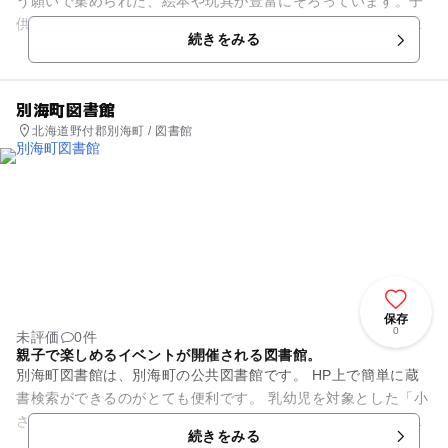
う願いで集められた、絵本や玩具が豊富にそろっています。子
供の成長を促す、積み木、ゲーム、手作り工作の材料などがた
続きをみる
くさん。 スタッフはみな...
別海町図書館
北海道野付郡別海町 / 図書館
保存
0
未評価
0件
親子で楽しめるイベントが開催される図書館。
別海町図書館は、別海町の公共図書館です。 HP上で簡単に蔵
書検索ができるのがとても便利です。 乳幼児を対象とした「小
さい子のお話の時間」もありますので、赤ちゃんから親子で楽
続きをみる
しむことができます...