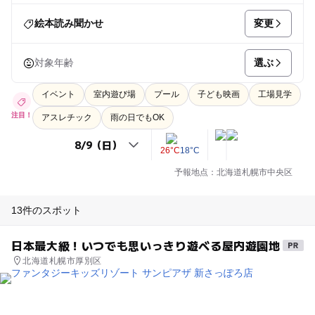
変更
絵本読み聞かせ
選ぶ
対象年齢
イベント
室内遊び場
プール
子ども映画
工場見学
注目！
アスレチック
雨の日でもOK
26°C
18°C
予報地点：北海道札幌市中央区
13件のスポット
日本最大級！いつでも思いっきり遊べる屋内遊園地
北海道札幌市厚別区