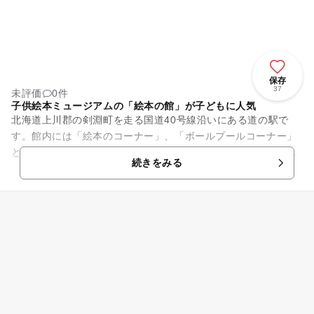
保存
37
未評価
0件
子供絵本ミュージアムの「絵本の館」が子どもに人気
北海道上川郡の剣淵町を走る国道40号線沿いにある道の駅で
す。館内には「絵本のコーナー」、「ボールプールコーナー」
といった子連れにうれしい設備があります。外には広大なドッ
続きをみる
グランもあるので、愛犬との...