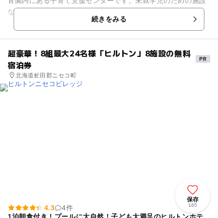
育園内にある子育て支援センターです。未就学児のための施設
なので、年齢にあった絵本や遊具が豊富な点が魅力な施設とい
続きをみる
われています。一歳半までの...
超豪華！8組最大24名様「ヒルトン」8施設の無料
宿泊券
北海道虻田郡ニセコ町
保存
165
4.3
4件
1泊朝食付き！プールに大自然！子ども大満足のヒルトンホテ