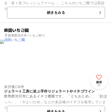
る「多々良フレッシュファーム 」 こちらのいちご園では高設
水耕栽培を採用しており、通路も広いためベビーカーもラクラ
続きをみる
クと通れます。摘...
須田いちご園
群馬県渋川市 / いちご狩り
保存
21
未評価
0件
ジェラート工房に並ぶ手作りジェラートやイチゴワイン
群馬県渋川市にあるイチゴ農園です。 「とちおとめ」、「紅ほ
っぺ」、「やよいひめ」などの多品種のイチゴを栽培していま
す。 例年、1月上旬から5月末頃のシーズンに、園内には甘いイ
続きをみる