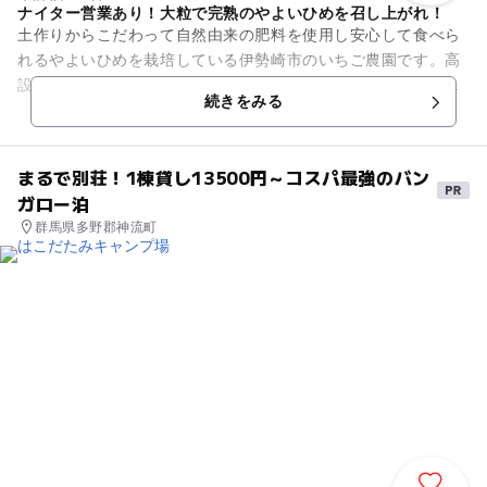
ナイター営業あり！大粒で完熟のやよいひめを召し上がれ！
土作りからこだわって自然由来の肥料を使用し安心して食べら
れるやよいひめを栽培している伊勢崎市のいちご農園です。高
設栽培でベビーカーや車椅子でもそのまま入園可能。また、ナ
続きをみる
イター営業も行っているので...
まるで別荘！1棟貸し13500円～コスパ最強のバン
ガロー泊
群馬県多野郡神流町