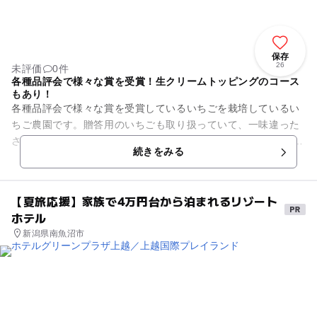
保存
26
未評価
0件
各種品評会で様々な賞を受賞！生クリームトッピングのコース
もあり！
各種品評会で様々な賞を受賞しているいちごを栽培しているい
ちご農園です。贈答用のいちごも取り扱っていて、一味違った
さらに美味しいいちごを堪能できますよ。 栽培品種も多く、や
続きをみる
よいひめ、紅ほっぺ...
【夏旅応援】家族で4万円台から泊まれるリゾート
ホテル
新潟県南魚沼市