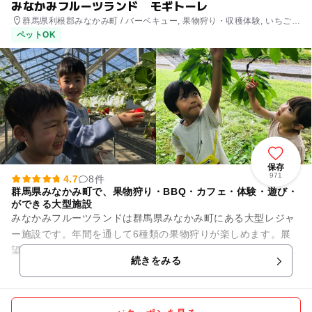
みなかみフルーツランド モギトーレ
群馬県利根郡みなかみ町 / バーベキュー, 果物狩り・収穫体験, いちご狩
り, レストラン・カフェ, 自然体験・アクティビティ
ペットOK
保存
971
4.7
8件
群馬県みなかみ町で、果物狩り・BBQ・カフェ・体験・遊び・
ができる大型施設
みなかみフルーツランドは群馬県みなかみ町にある大型レジャ
ー施設です。年間を通して6種類の果物狩りが楽しめます。展
望抜群・半屋外のBBQレストラン。テラス席も併設されたスウ
続きをみる
ィーツ＆ジェラートがメイ...