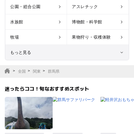
公園・総合公園
アスレチック
水族館
博物館・科学館
牧場
果物狩り・収穫体験
もっと見る
室内遊び場
遊園地
全国
関東
群馬県
テーマパーク
動物園
迷ったらココ！旬なおすすめスポット
サファリパーク
植物園・フラワーパー
ク
キャンプ場
バーベキュー
釣り
自然景観