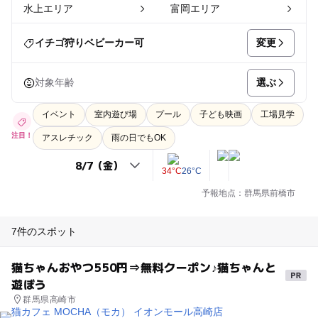
水上エリア
富岡エリア
変更
イチゴ狩りベビーカー可
選ぶ
対象年齢
イベント
室内遊び場
プール
子ども映画
工場見学
注目！
アスレチック
雨の日でもOK
34°C
26°C
予報地点：群馬県前橋市
7件のスポット
猫ちゃんおやつ550円⇒無料クーポン♪猫ちゃんと
遊ぼう
群馬県高崎市