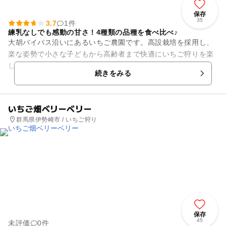
保存
35
3.7
1件
練乳なしでも感動の甘さ！4種類の品種を食べ比べ♪
大胡バイパス沿いにあるいちご農園です。高設栽培を採用し、
楽な姿勢で小さな子どもから高齢者まで快適にいちご狩りを楽
しむことができます。ベビーカーや車椅子のままでもハウス内
続きをみる
に入園可能なのも嬉しいです...
いちご畑ベリーベリー
群馬県伊勢崎市 / いちご狩り
保存
45
未評価
0件