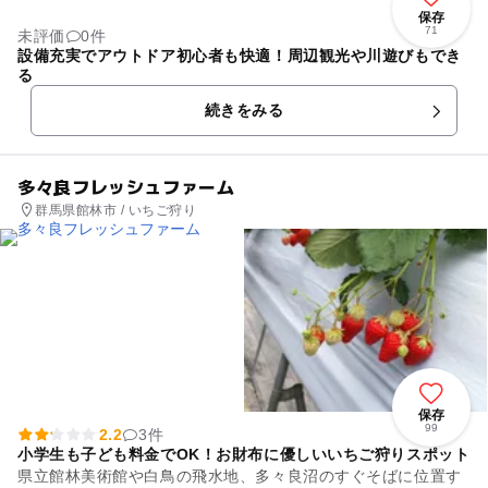
保存
71
未評価
0件
設備充実でアウトドア初心者も快適！周辺観光や川遊びもでき
る
続きをみる
多々良フレッシュファーム
群馬県館林市 / いちご狩り
保存
99
2.2
3件
小学生も子ども料金でOK！お財布に優しいいちご狩りスポット
県立館林美術館や白鳥の飛水地、多々良沼のすぐそばに位置す