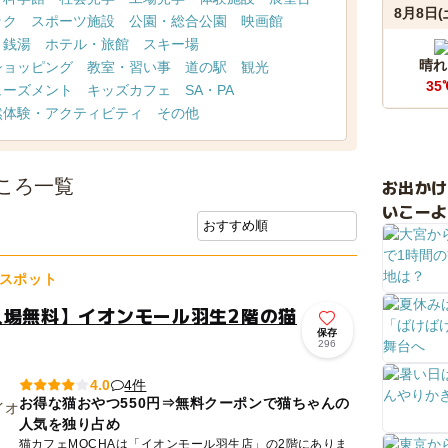
8月8日(
ック
スポーツ施設
公園・総合公園
映画館
・銭湯
ホテル・旅館
スキー場
晴れ
ショッピング
教室・習い事
道の駅
観光
35
ューズメント
キッズカフェ
SA・PA
然体験・アクティビティ
その他
ころ一覧
お出か
いこーよ
スポット
入場無料】イオンモール羽生2階の猫
保存
296
4件
4.0
お得な猫おやつ550円⇒無料クーポンで猫ちゃんの
人気を独り占め
猫カフェMOCHAは「イオンモール羽生店」の2階にありま