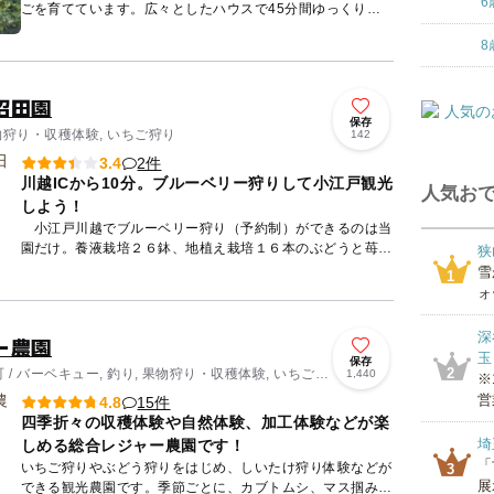
6
ごを育てています。広々としたハウスで45分間ゆっくり食
べられます。 園内にはブドウ畑が広がり、やぎ、うさぎな
8
どの...
沼田園
保存
物狩り・収穫体験, いちご狩り
142
2件
3.4
川越ICから10分。ブルーベリー狩りして小江戸観光
人気おで
しよう！
小江戸川越でブルーベリー狩り（予約制）ができるのは当
園だけ。養液栽培２６鉢、地植え栽培１６本のぶどうと苺が
狭
メインの農園が2025年から始めた摘み取り園です。 暑い
雪
1
夏に早...
ォ
深
ー農園
玉
保存
2
/ バーベキュー, 釣り, 果物狩り・収穫体験, いちご狩
1,440
※
営
15件
4.8
四季折々の収穫体験や自然体験、加工体験などが楽
埼
しめる総合レジャー農園です！
「
いちご狩りやぶどう狩りをはじめ、しいたけ狩り体験などが
3
展
できる観光農園です。季節ごとに、カブトムシ、マス掴み、