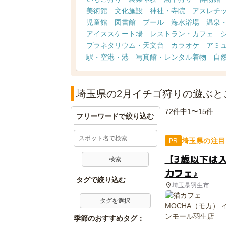
美術館
文化施設
神社・寺院
アスレチ
児童館
図書館
プール
海水浴場
温泉
アイススケート場
レストラン・カフェ
プラネタリウム・天文台
カラオケ
アミ
駅・空港・港
写真館・レンタル着物
自
埼玉県の2月イチゴ狩りの遊ぶと
72件中1〜15件
フリーワードで絞り込む
埼玉県の注目
PR
【3歳以下は
カフェ♪
タグで絞り込む
埼玉県羽生市
タグを選択
季節のおすすめタグ：