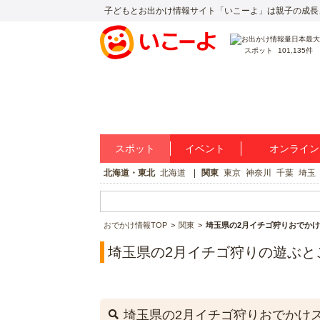
子どもとお出かけ情報サイト「いこーよ」は親子の成長
スポット
101,135件
スポット
イベント
オンライン
北海道・東北
北海道
関東
東京
神奈川
千葉
埼玉
おでかけ情報TOP
関東
埼玉県の2月イチゴ狩りおでか
埼玉県の2月イチゴ狩りの遊ぶと
埼玉県の2月イチゴ狩りおでかけ