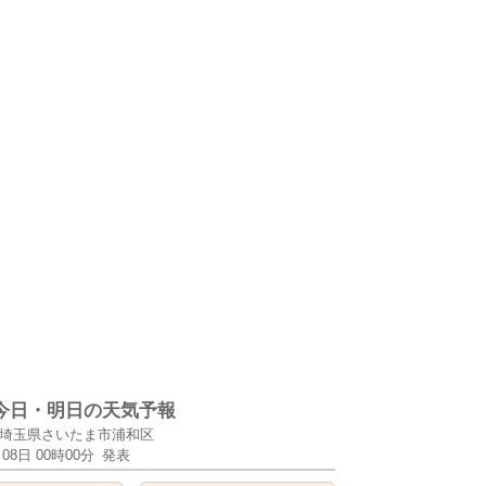
今日・明日の天気予報
埼玉県さいたま市浦和区
月08日 00時00分
発表