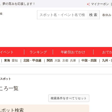
、夢の育みを応援します！
マイクーポン
春休み
イベント
ランキング
年齢別おでかけ
おで
東海
愛知
北陸・甲信越
関西
大阪
京都
兵庫
中国・四国
九州・
けスポット
ころ一覧
検索条件をすべてリセット
スポット検索