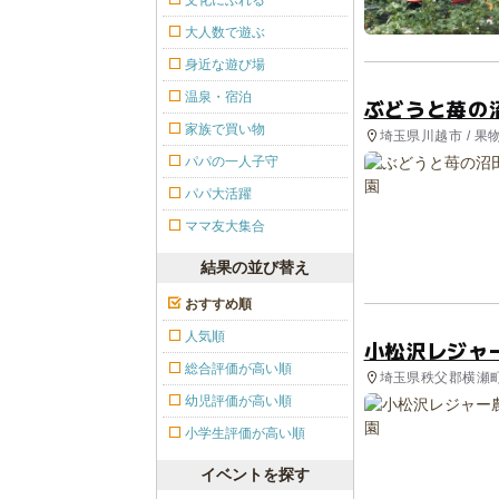
文化にふれる
大人数で遊ぶ
身近な遊び場
温泉・宿泊
ぶどうと苺の
家族で買い物
埼玉県川越市 / 果
パパの一人子守
パパ大活躍
ママ友大集合
結果の並び替え
おすすめ順
人気順
小松沢レジャ
総合評価が高い順
埼玉県秩父郡横瀬町 
り
幼児評価が高い順
小学生評価が高い順
イベントを探す