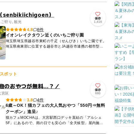
nbikiichigoen）
保存
ちご狩り, 観光
1,416
8件
4.8
イオンレイクタウン近くのいちご狩り園
埼玉県埼玉県越谷市東町の千疋（せんびき）いちご園です。
埼玉県南東部に位置する越谷市とJA越谷市連携の都市型農
業経営者育成支援事業の第１期研修生として2年間の研修期
間を終え...
スポット
好物のおやつが無料…？／
保存
大宮区
680
4件
3.8
6歳～OK！猫カフェの大人気おやつ「550円⇒無料
クーポン」進呈♪
猫カフェMOCHAは、大宮駅西口デッキ直結の「アルシェ
5F」にあるので、雨の日でも安心の「全天候型」屋内施設
です☆6歳のお子さんから楽しめますので、猫カフェデビュ
ーにもピッタ...