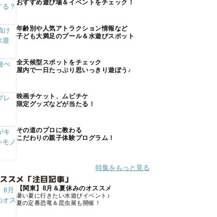
おすすめ遊び場＆イベントをチェック！
年齢別や人気アトラクション情報など
子ども大満足のプール＆水遊びスポット
全天候型スポットをチェック
屋内で一日たっぷり思いっきり遊ぼう♪
映画チケット、ムビチケ
限定グッズなどが当たる！
その道のプロに教わる
こだわりの親子体験プログラム！
特集をもっと見る
オススメ「注目記事」
【関東】8月＆夏休みのオススメ
暑い夏に行きたい水遊びイベント♪
夏の定番恐竜＆昆虫展も開催！