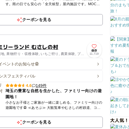
す。雨の日でも安心の「全天候型」屋内施設です。MOCHA
が目指しているのは、人も、猫も、その時にいちばん幸せな
ことがで...
クーポンを見る
ミリーランド むさしの村
保存
園地, 果物狩り・収穫体験, いちご狩り, 農業体験, プー
11,719
イベントのお知らせ🎡
ンスフェスティバル
149件
4.6
埼玉の豊富な自然を生かした、ファミリー向けの遊
園地！
小さなお子様とご家族が一緒に楽しめる、ファミリー向けの
遊園地です🎡 ≪あそぶ≫ 大観覧車やむさしの村鉄道、コー
ヒーカップやメリーゴーランドなど小さなお子様向けの遊園
地...
大人気！
クーポンを見る