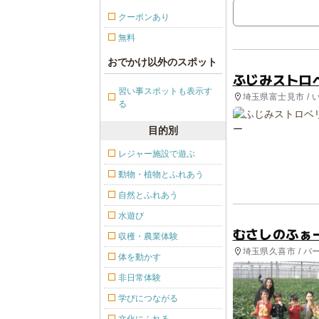
クーポンあり
無料
おでかけ以外のスポット
ふじみストロ
習い事スポットも表示す
埼玉県富士見市 / 
る
目的別
レジャー施設で遊ぶ
動物・植物とふれあう
自然とふれあう
水遊び
むさしのふぁ
収穫・農業体験
埼玉県久喜市 / バ
体を動かす
非日常体験
学びにつながる