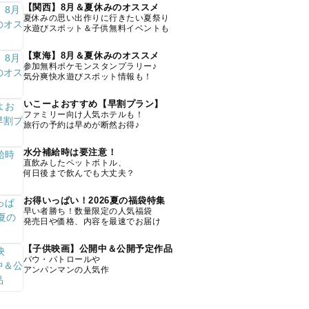
【関西】8月＆夏休みのオススメ
夏休みの思い出作りに行きたい夏祭り
水遊びスポット＆子供無料イベントも
【東海】8月＆夏休みのオススメ
参加無料ポケモンスタンプラリー♪
気分爽快水遊びスポット情報も！
いこーよおすすめ【早割プラン】
ファミリー向け人気ホテルも！
旅行の予約は早めが断然お得♪
水分補給時は要注意！
直飲みしたペットボトル、
何日後まで飲んでも大丈夫？
お得いっぱい！2026夏の福袋特集
早い者勝ち！数量限定の人気福袋
発売日や価格、内容を最速でお届け
【子供映画】公開中＆公開予定作品
パウ・パトロールや
アンパンマンの人気作