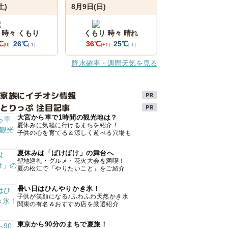
土)
8月9日(日)
 時々 くもり
くもり 時々 晴れ
℃
26℃
36℃
25℃
[0]
[-1]
[+1]
[-1]
降水確率・週間天気を見る
け家族にイチオシ情報
とりっぷ 注目記事
大宮から車で1時間の観光地は？
夏休みに気軽に行けるまちを紹介！
子供の心を育てる＆涼しく遊べる穴場も
夏休みは「ばけばけ」の舞台へ
聖地巡礼・グルメ・花火大会を満喫！
夏の松江で「やりたいこと」をご紹介
暑い日はひんやりかき氷！
子供が笑顔になる♪ふわふわ天然かき氷
関東の有名＆おすすめ店を厳選紹介
東京から90分のまちで夏旅！