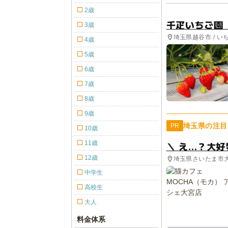
2歳
千疋いちご園（se
3歳
埼玉県越谷市 / い
4歳
5歳
6歳
7歳
8歳
9歳
埼玉県の注目
PR
10歳
11歳
＼ え…？大
12歳
埼玉県さいたま市
中学生
高校生
大人
料金体系