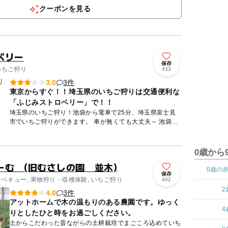
クーポンを見る
ベリー
保存
いちご狩り
433
3件
3.0
東京からすぐ！！埼玉県のいちご狩りは交通便利な
「ふじみストロベリー」で！！
埼玉県のいちご狩り！池袋から電車で25分、埼玉県富士見
市でいちご狩りができます。 車が無くても大丈夫～ 池袋か
らすぐ！！ 東武東上線ふじみ野駅から徒歩15分の場所で、
交通便...
0歳から
ーむ (旧むさしの園 並木)
0歳の
保存
ーベキュー, 果物狩り・収穫体験, いちご狩り
402
2
3件
4.0
アットホームで木の温もりのある農園です。ゆっく
4
りとしたひと時をお過ごしください。
土からこだわった昔ながらの土耕栽培でまごころ込めていち