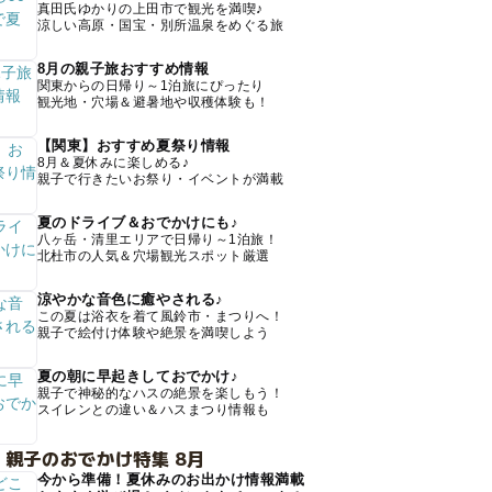
真田氏ゆかりの上田市で観光を満喫♪
涼しい高原・国宝・別所温泉をめぐる旅
8月の親子旅おすすめ情報
関東からの日帰り～1泊旅にぴったり
観光地・穴場＆避暑地や収穫体験も！
【関東】おすすめ夏祭り情報
8月＆夏休みに楽しめる♪
親子で行きたいお祭り・イベントが満載
夏のドライブ＆おでかけにも♪
八ヶ岳・清里エリアで日帰り～1泊旅！
北杜市の人気＆穴場観光スポット厳選
涼やかな音色に癒やされる♪
この夏は浴衣を着て風鈴市・まつりへ！
親子で絵付け体験や絶景を満喫しよう
夏の朝に早起きしておでかけ♪
親子で神秘的なハスの絶景を楽しもう！
スイレンとの違い＆ハスまつり情報も
 親子のおでかけ特集 8月
今から準備！夏休みのお出かけ情報満載