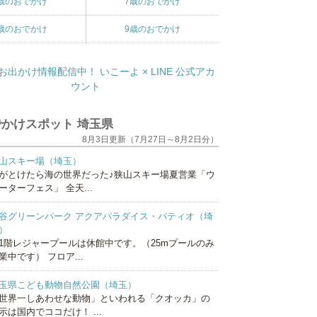
歳のおでかけ
7歳のおでかけ
歳のおでかけ
9歳のおでかけ
かけスポット 埼玉県
8月3日更新（7月27日～8月2日分）
山スキー場（埼玉）
がとけたら海の世界だった♪狭山スキー場夏営業「ウ
ーターフェス」 全天...
谷グリーンパーク アクアパラダイス・パティオ（埼
）
1階レジャープールは休館中です。（25mプールのみ
業中です） フロア...
玉県こども動物自然公園（埼玉）
世界一しあわせな動物」といわれる「クオッカ」の
示は国内でココだけ！ ...