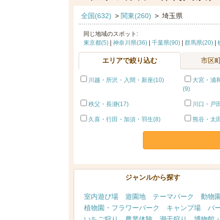
全国(632)
>
関東(260)
>
埼玉県
同じ地域のスポット:
東京都(5)
|
神奈川県(36)
|
千葉県(90)
|
群馬県(20)
|
エリアで絞り込む
市区
川越・所沢・入間・新座(10)
大宮・浦
(9)
秩父・長瀞(17)
川口・戸田
久喜・行田・加須・羽生(8)
熊谷・太田
ジャンルから探す
室内遊び場
遊園地
テーマパーク
動物
植物園・フラワーパーク
キャンプ場
バ
いちご狩り
農業体験
潮干狩り
博物館