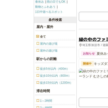
春休み
雨の日でもOK
動物とふれあう
1日中遊べるスポット
条件検索
屋内・屋外
全て
緑の中のファ
屋内の遊び場
埼玉県加須市 / 遊
ル
屋外の遊び場
夏休み
お知らせ
駅からの距離
キッズダ
開催中
徒歩5分以内（400m）
徒歩10分以内（800m）
徒歩15分以内（1200m）
滞在時間
1～2時間
2～4時間