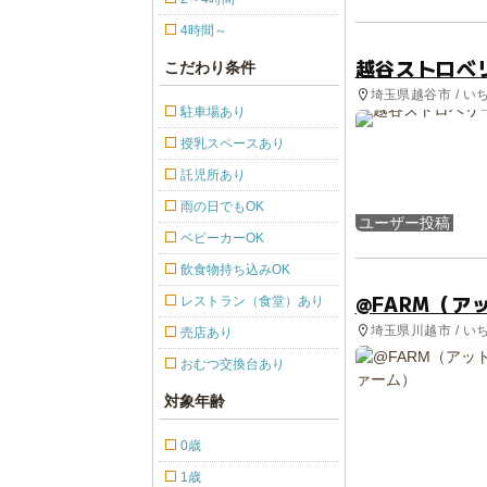
4時間～
越谷ストロベ
こだわり条件
埼玉県越谷市 / い
駐車場あり
授乳スペースあり
託児所あり
雨の日でもOK
ユーザー投稿
ベビーカーOK
飲食物持ち込みOK
@FARM（ア
レストラン（食堂）あり
埼玉県川越市 / い
売店あり
おむつ交換台あり
対象年齢
0歳
1歳