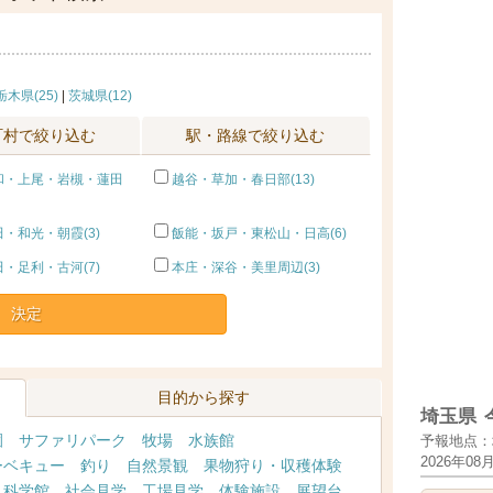
栃木県(25)
|
茨城県(12)
町村で絞り込む
駅・路線で絞り込む
和・上尾・岩槻・蓮田
越谷・草加・春日部(13)
・和光・朝霞(3)
飯能・坂戸・東松山・日高(6)
・足利・古河(7)
本庄・深谷・美里周辺(3)
決定
目的から探す
埼玉県
園
サファリパーク
牧場
水族館
予報地点：
2026年08
ーベキュー
釣り
自然景観
果物狩り・収穫体験
・科学館
社会見学
工場見学
体験施設
展望台