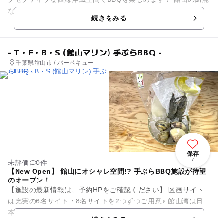
な北条海岸までは車で5分の位置に配置、海岸エリアの綺麗な
続きをみる
海の景観もラ...
- T・F・B・S (館山マリン) 手ぶらBBQ -
千葉県館山市 / バーベキュー
保存
7
未評価
0件
【New Open】 館山にオシャレ空間!? 手ぶらBBQ施設が待望
のオープン！
【施設の最新情報は、予約HPをご確認ください】 区画サイト
は充実の6名サイト・8名サイトを2つずつご用意♪ 館山湾は日
本百景に選定されており、北条海岸までは車で約5分！綺麗な