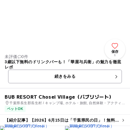
保存
1
未評価
0件
3歳以下無料のドリンクバーも！「華屋与兵衛」の魅力を徹底
レポ
続きをみる
BUB RESORT Chosei Village（バブリゾート）
千葉県長生郡長生村 / キャンプ場, ホテル・旅館, 自然体験・アクティビ
ティ
ペットOK
【紹介記事】【2026】6月15日は「千葉県民の日」！無料・
割引スポット13選 県民以外もお得に♪