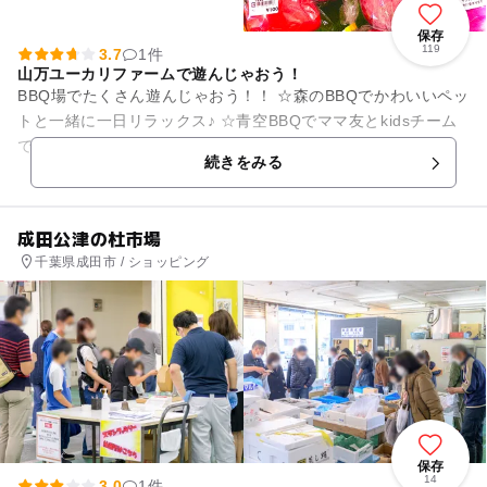
保存
119
3.7
1件
山万ユーカリファームで遊んじゃおう！
BBQ場でたくさん遊んじゃおう！！ ☆森のBBQでかわいいペッ
トと一緒に一日リラックス♪ ☆青空BBQでママ友とkidsチーム
でBBQランチ☆ ☆2026年いちご狩りは1月10日（土）～5...
続きをみる
成田公津の杜市場
千葉県成田市 / ショッピング
保存
14
3.0
1件