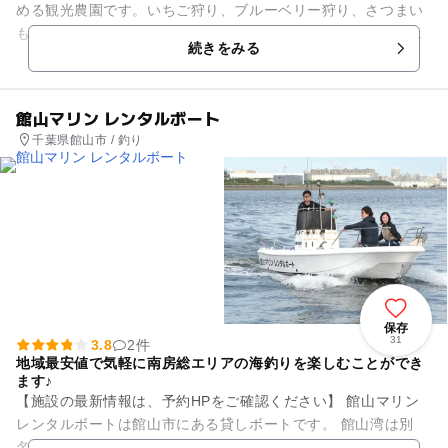
める観光農園です。いちご狩り、ブルーベリー狩り、さつまい
も掘りなどの収穫体験をはじめ、水車が目印のフラワーパーク
続きをみる
でバラやあやめ、アジ...
館山マリン レンタルボート
千葉県館山市 / 釣り
保存
31
3.8
2件
地域最安値で気軽に南房総エリアの海釣りを楽しむことができ
ます♪
【施設の最新情報は、予約HPをご確認ください】 館山マリン
レンタルボートは館山市にある貸しボートです。 館山湾は別
名、鏡ヶ浦(かがみがうら)と呼ばれ日本百景に選定されていま