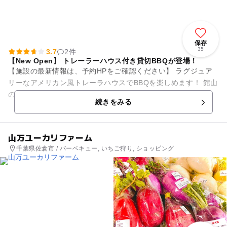
保存
35
3.7
2件
【New Open】 トレーラーハウス付き貸切BBQが登場！
【施設の最新情報は、予約HPをご確認ください】 ラグジュア
リーなアメリカン風トレーラハウスでBBQを楽しめます！ 館山
の綺麗な北条海岸までは車で5分の位置に配置、海岸エリアの
続きをみる
綺麗な海の景観も...
山万ユーカリファーム
千葉県佐倉市 / バーベキュー, いちご狩り, ショッピング