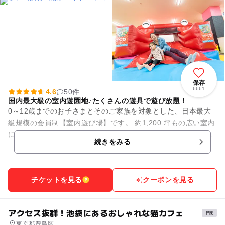
保存
6661
4.6
50件
国内最大級の室内遊園地♪たくさんの遊具で遊び放題！
0～12歳までのお子さまとそのご家族を対象とした、日本最大
級規模の会員制【室内遊び場】です。 約1,200 坪もの広い室内
には、大人も一緒に遊べる滑り台などのふわふわ遊具や、さま
続きをみる
ざまな種類のア...
チケットを見る
クーポンを見る
アクセス抜群！池袋にあるおしゃれな猫カフェ
東京都豊島区