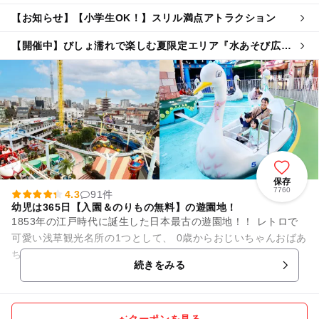
【お知らせ】【小学生OK！】スリル満点アトラクション
【開催中】びしょ濡れで楽しむ夏限定エリア『水あそび広
場』が登場
保存
7760
4.3
91件
幼児は365日【入園＆のりもの無料】の遊園地！
1853年の江戸時代に誕生した日本最古の遊園地！！ レトロで
可愛い浅草観光名所の1つとして、 0歳からおじいちゃんおばあ
ちゃんまで幅広い世代の方に親しまれています。 0歳からでも
続きをみる
ご乗車...
クーポンを見る