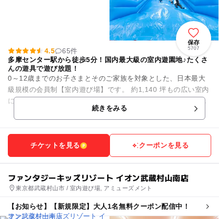
保存
5707
4.5
65件
多摩センター駅から徒歩5分！国内最大級の室内遊園地♪たくさ
んの遊具で遊び放題！
0～12歳までのお子さまとそのご家族を対象とした、日本最大
級規模の会員制【室内遊び場】です。 約1,140 坪もの広い室内
には、大人も一緒に遊べる滑り台などのふわふわ遊具や、さま
続きをみる
ざまな種類のア...
チケットを見る
クーポンを見る
ファンタジーキッズリゾート イオン武蔵村山南店
東京都武蔵村山市 / 室内遊び場, アミューズメント
【お知らせ】【新規限定】大人1名無料クーポン配信中！