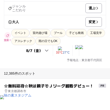
ジャンル
選ぶ
こだわり
変更
大人
イベント
室内遊び場
プール
子ども映画
工場見学
注目！
アスレチック
雨の日でもOK
33°C
27°C
予報地点：東京都千代田区
12,385件のスポット
☆無料招待☆秋は親子でＪリーグ観戦デビュー！
東京都調布市