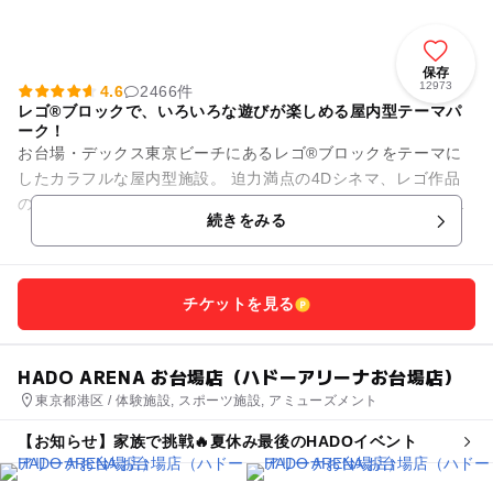
保存
12973
4.6
2466件
レゴ®ブロックで、いろいろな遊びが楽しめる屋内型テーマパ
ーク！
お台場・デックス東京ビーチにあるレゴ®ブロックをテーマに
したカラフルな屋内型施設。 迫力満点の4Dシネマ、レゴ作品
の作り方を教えてくれるレゴ教室などなど、ブロックで遊ん
続きをみる
で、体を動かして、レゴの...
チケットを見る
HADO ARENA お台場店（ハドーアリーナお台場店）
東京都港区 / 体験施設, スポーツ施設, アミューズメント
【お知らせ】家族で挑戦🔥夏休み最後のHADOイベント