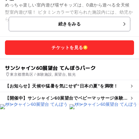
めっちゃ楽しい室内遊び場ザキッズは、0歳から遊べる全天候
型室内遊び場！ ビタミンカラーで彩られた施設内には、幼児か
ら小学生の子供がワクワクする遊びがいっぱい。屋内キッズラ
続きをみる
ンドでみんな笑顔に！ ...
チケットを見る
サンシャイン60展望台 てんぼうパーク
東京都豊島区 / 体験施設, 展望台, 観光
【お知らせ】天候や猛暑を気にせず“日本の夏”を満喫！
【開催中】サンシャイン60展望台でベビーマッサージ体験＆
足形カレンダー制作