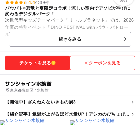
5921
4.4
39件
パウパト×恐竜と夏限定コラボ！涼しい室内でアソビが学びに
変わるデジタルパーク！
次世代型キッズテーマパーク「リトルプラネット」では、2026
年夏の特別イベント「DINO FESTIVAL with パウ・パトロー
ル」を開催中！映画公開を記念した、今しか楽しめない大迫力
続きをみる
の限定...
チケットを見る
クーポンを見る
サンシャイン水族館
東京都豊島区 / 水族館
【開催中】ざんねんないきもの展3
【紹介記事】気温が上がるほど水量UP！アシカのびちょびち
ょ大作戦が池袋の水族館で 自由研究も