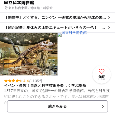
国立科学博物館
東京都台東区 / 博物館・科学館
【開催中】どうする、ニンゲン ー研究の現場から地球の未来
を問う
【紹介記事】夏休みの上野エキュートがいきもの一色！ 限
定グルメ＆昆虫食ワークショップも登場
保存
11241
4.4
135件
イベント多数！自然と科学技術を楽しく学ぶ場所
1877年設立の、国立では唯一の総合科学博物館。自然と科学技
術に親しむことのできるスポットです。展示は日本館と地球館
があり、それぞれ自然と生き物の歩みが詳しく紹介されていま
続きをみる
す。物理や化学の実験、...