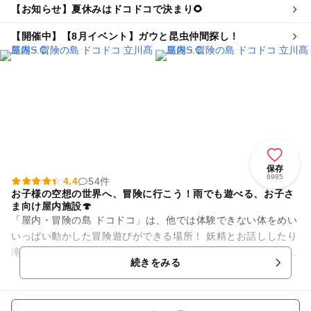
【お知らせ】夏休みはドコドコで決まり🌻
【開催中】【8月イベント】ガウと昆虫仲間探し！
保存
6985
4.4
54件
お子様の空想の世界へ、冒険に行こう！雨でも遊べる、お子さ
ま向け屋内施設🍄
「屋内・冒険の島 ドコドコ」は、他では体験できない体をめい
いっぱい動かした冒険遊びができる場所！ 妖精とお話ししたり
滝滑りをしたり雲の上を駆け回ろう！ 先端技術とアナログな遊
続きをみる
びの組み合わ...