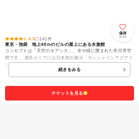
保存
3133
4.3
141件
東京・池袋 地上40ｍのビルの屋上にある水族館
コンセプトは「天空のオアシス」。水や緑に囲まれた非日常空
間です。 屋外エリアには日本初の展示「サンシャインアクアリ
ング」が登場。頭上にあるドーナツ型水槽をアシカが気持ちよ
続きをみる
さそうに泳ぎ、その姿は...
チケットを見る