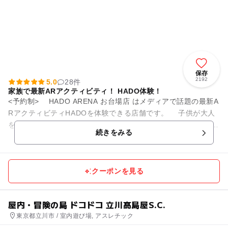
保存
2192
5.0
28件
家族で最新ARアクティビティ！ HADO体験！
<予約制> HADO ARENA お台場店 はメディアで話題の最新A
RアクティビティHADOを体験できる店舗です。 子供が大人
を倒しちゃうかも？AR技術を用いてるからこそ年齢・性別の垣
続きをみる
根...
クーポンを見る
屋内・冒険の島 ドコドコ 立川髙島屋S.C.
東京都立川市 / 室内遊び場, アスレチック