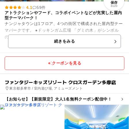
保存
3120
4.1
59件
アトラクションやフード、コラボイベントなどが充実した屋内
型テーマパーク！
ナンジャタウンは1フロア、4つの街区で構成された屋内型テー
マパークです。 ●ドッキンガム広場 「グミの木」がシンボル
の、絵本の世界のような街。 街歩きのアトラクションが楽しめ
続きをみる
ます。 ...
クーポンを見る
ファンタジーキッズリゾート クロスガーデン多摩店
東京都多摩市 / 室内遊び場, アミューズメント
【お知らせ】【新規限定】大人1名無料クーポン配信中！