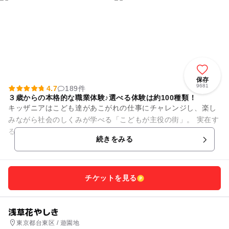
保存
9681
4.7
189件
３歳からの本格的な職業体験♪選べる体験は約100種類！
キッザニアはこども達があこがれの仕事にチャレンジし、楽し
みながら社会のしくみが学べる「こどもが主役の街」。 実在す
る企業が立ち並ぶ街の中では、約100種類の仕事やサービスが
続きをみる
体験できます。 仕...
チケットを見る
浅草花やしき
東京都台東区 / 遊園地