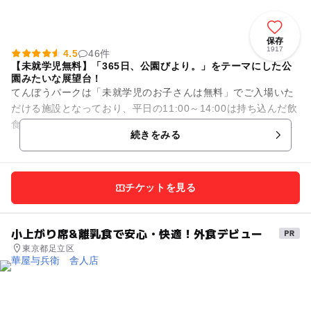
保存
1917
4.5
46件
【未就学児無料】「365日、公園びより。」をテーマにした公
園みたいな展望台！
てんぼうパークは「未就学児のお子さんは無料」でご入場いた
だける施設となっており、平日の11:00～14:00は持ち込んだ飲
食物のご飲食が可能となっているため、お子様とのランチにオ
続きをみる
ススメです（※G...
チケットを見る
小上がり席&離乳食で安心・快適！外食デビュー
東京都足立区