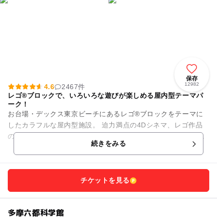
保存
12982
4.6
2467件
レゴ®ブロックで、いろいろな遊びが楽しめる屋内型テーマパ
ーク！
お台場・デックス東京ビーチにあるレゴ®ブロックをテーマに
したカラフルな屋内型施設。 迫力満点の4Dシネマ、レゴ作品
の作り方を教えてくれるレゴ教室などなど、ブロックで遊ん
続きをみる
で、体を動かして、レゴの...
チケットを見る
多摩六都科学館