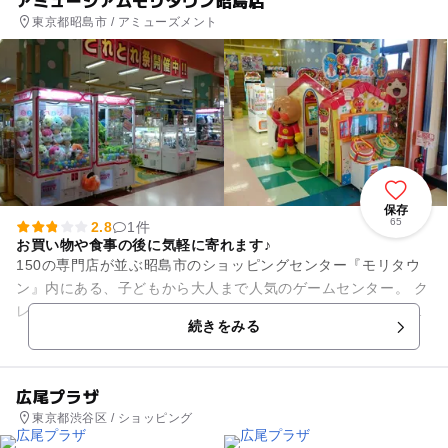
アミュージアムモリタウン昭島店
東京都昭島市 / アミューズメント
保存
65
2.8
1件
お買い物や食事の後に気軽に寄れます♪
150の専門店が並ぶ昭島市のショッピングセンター『モリタウ
ン』内にある、子どもから大人まで人気のゲームセンター。 ク
レーンゲームや、カードゲーム、体感アクションゲームと、子
続きをみる
ども達が大好きな...
広尾プラザ
東京都渋谷区 / ショッピング