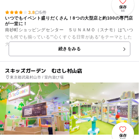
保存
66
3.8
5件
いつでもイベント盛りだくさん！8つの大型店と約100の専門店
が一堂に！
南砂町ショッピングセンター ＳＵＮＡＭＯ（スナモ）は"いつ
でも何でも揃っている""心くすぐる日常がある"をテーマとした
大型複合商業施設です。 8つの大型店と約１００の専門店が一
続きをみる
堂に会し、多彩な...
スキッズガーデン むさし村山店
東京都武蔵村山市 / 室内遊び場
保存