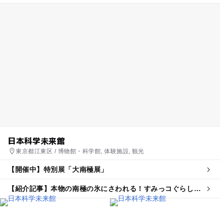
日本科学未来館
東京都江東区 / 博物館・科学館, 体験施設, 観光
【開催中】特別展「大南極展」
【紹介記事】本物の南極の氷にさわれる！すみっコぐらし応
援の特別展「大南極展」が7月開幕