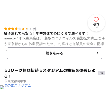
保存
44
3.7
1件
親子連れでも安心！年中無休で心ゆくまで遊べます！
namcoイオン練馬店は、 新型コロナウィルス感染拡大防止に伴
う東京都からの休業要請のため、 お客様と従業員の安全に配慮
し4月8日（水）より 休業とさせて頂きましたが、 東京都の施
続きをみる
設休止要...
☆Jリーグ無料招待☆スタジアムの熱狂を体感しよ
う！
東京都調布市