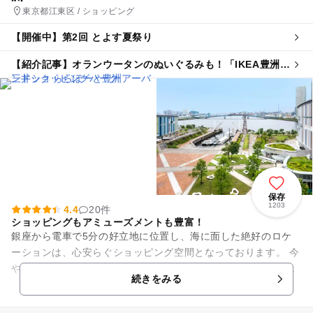
東京都江東区 / ショッピング
【開催中】第2回 とよす夏祭り
【紹介記事】オランウータンのぬいぐるみも！「IKEA豊洲」
が9月3日、豊洲駅直結に新オープン
保存
1203
4.4
20件
ショッピングもアミューズメントも豊富！
銀座から電車で5分の好立地に位置し、海に面した絶好のロケ
ーションは、心安らぐショッピング空間となっております。 今
や全国から多くの親子連れが足を運ぶ職業体験スポット「キッ
続きをみる
ザニア東京」や、人気の...