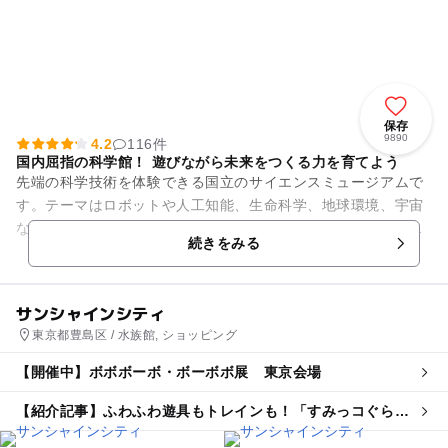
保存
9890
4.2
116件
国内屈指の科学館！ 遊びながら未来をつくる力を育てよう
先端の科学技術を体験できる国立のサイエンスミュージアムで
す。テーマはロボットや人工知能、生命科学、地球環境、宇宙
など、私たちの未来にかかわる科学技術。自分自身で触れ、発
続きをみる
見できる参加体験型の展示で...
サンシャインシティ
東京都豊島区 / 水族館, ショッピング
【開催中】ボボボーボ・ボーボボ展 東京会場
【紹介記事】ふわふわ遊具もトレインも！「すみっコぐらし
わくわくパーク」が関東初・池袋で開催