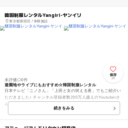
韓国制服レンタルYangiri-ヤンイリ
東京都新宿区 / 体験施設
保存
25
未評価
0件
遊園地やライブにもおすすめ☆韓国制服レンタル
日本テレビ「ニノさん」「上田と女の吠える夜」でもご紹介い
ただきました♪ チャンネル登録者数200万人越えのYoutuberさ
んや有名TikTokerさんにも来店いただいた 新大久保にある新
続きをみる
し...