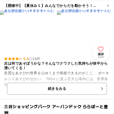
【開催中】【夏休み１】みんなでからだを動かそう！
Playful Moving
保存
1316
4.3
16件
次は何であそぼうかな？そんなワクワクした気持ちが体中から
湧いてくる！
良質なあそびの世界を心ゆくまで堪能できるのがここ、 ボーネ
ルンドあそびのせかい。 700㎡に及ぶ広大な場内には、世界各
国から集められた 良質なあそび道具が所狭しと並べられていま
続きをみる
す。 ...
三井ショッピングパーク アーバンドック ららぽーと豊
洲