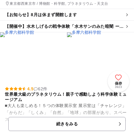
東京都西東京市 / 博物館・科学館, プラネタリウム・天文台
【お知らせ】8月は休まず開館します
【開催中】水木しげるの戦争体験「水木サンのみた暗闇 ーぬ
りかべに遭った夜ー」
保存
3923
4.5
62件
世界最大級のプラネタリウム！親子で感動しよう科学体験ミュ
ージアム
■大人も楽しめる！５つの体験展示室 展示室は「チャレンジ」
「からだ」「しくみ」「自然」「地球」の部屋があり、スペー
スシャトルの実物大模型や月の重力体験ができる乗り物「ムー
続きをみる
ンウォーカー」をはじめ...