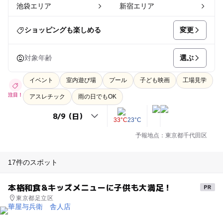
池袋エリア
新宿エリア
変更
ショッピングも楽しめる
選ぶ
対象年齢
イベント
室内遊び場
プール
子ども映画
工場見学
注目！
アスレチック
雨の日でもOK
33°C
23°C
予報地点：東京都千代田区
17件のスポット
本格和食&キッズメニューに子供も大満足！
東京都足立区