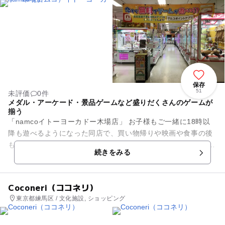
保存
51
未評価
0件
メダル・アーケード・景品ゲームなど盛りだくさんのゲームが
揃う
「namcoイトーヨーカドー木場店」 お子様もご一緒に18時以
降も遊べるようになった同店で、買い物帰りや映画や食事の後
も、ごゆっくりとお楽しみください。 クレーンゲームは話題の
続きをみる
景品が盛り...
Coconeri（ココネリ）
東京都練馬区 / 文化施設, ショッピング