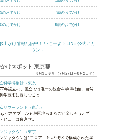
歳のおでかけ
5歳のおでかけ
歳のおでかけ
7歳のおでかけ
歳のおでかけ
9歳のおでかけ
かけスポット 東京都
8月3日更新（7月27日～8月2日分）
立科学博物館（東京）
877年設立の、国立では唯一の総合科学博物館。自然
科学技術に親しむこと...
京サマーランド（東京）
Dayパスでプールも遊園地もまるごと楽しもう♪ プー
デビューは東京サ...
ンジャタウン（東京）
ンジャタウンは1フロア、4つの街区で構成された屋