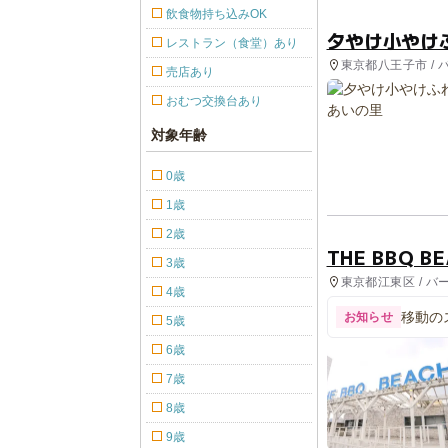
飲食物持ち込みOK
夕やけ小やけ
レストラン（食堂）あり
東京都八王子市 / 
売店あり
館, 自然体験・ア
おむつ交換台あり
対象年齢
0歳
1歳
2歳
THE BBQ B
3歳
東京都江東区 / バ
4歳
移動の
お知らせ
5歳
6歳
7歳
8歳
9歳