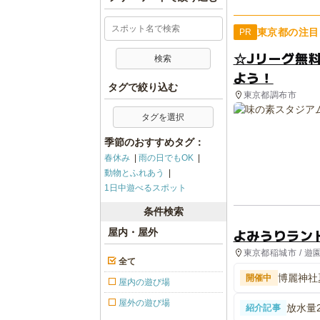
東京都の注目
PR
☆Jリーグ無
よう！
タグで絞り込む
東京都調布市
タグを選択
季節のおすすめタグ：
春休み
雨の日でもOK
動物とふれあう
1日中遊べるスポット
条件検索
よみうりラン
屋内・屋外
東京都稲城市 / 遊
全て
博麗神社夏
開催中
屋内の遊び場
屋外の遊び場
放水量
紹介記事
場！ 