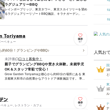
4
ラグジュアリーBBQ
レインボーブリッジ、東京タワー、東京スカイツリーを望め
6
るラグジュアリーリゾートBBQ施設、キラナガーデン。 冷
暖房が完備された屋内個室が魅力の「CABIN」エリア、ド...
8
n Toriyama
保存
 バーベキュー
87
ら約60分！グランピングやBBQ♪
人気おで
未評価
口コミ募集中！
親子でグランピングBBQや焚き火体験。未就学児
国
OK＆スタッフ常駐で安心！
1
1
Grow Garden Toriyamaは都心から約60分の場所にある 東
と
京都東大和市の自然豊かなアウトドア体験施設です。 準
備、片付け一切不要の手ぶらBBQ・焚き火・グ...
東
1
2
ル
デン
保存
ナ
ーベキュー, レストラン・カフェ
41
ナ
3