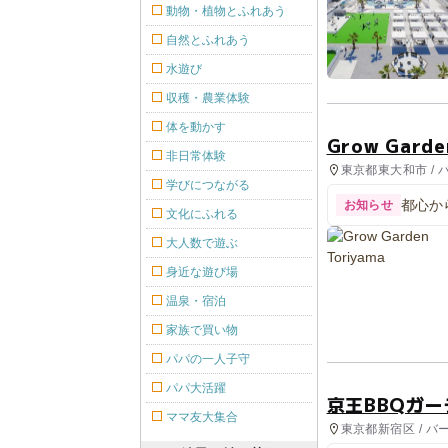
動物・植物とふれあう
自然とふれあう
水遊び
収穫・農業体験
体を動かす
Grow Garde
非日常体験
東京都東大和市 /
学びにつながる
都心か
お知らせ
文化にふれる
大人数で遊ぶ
身近な遊び場
温泉・宿泊
家族で買い物
パパの一人子守
パパ大活躍
京王BBQガー
ママ友大集合
東京都新宿区 / バ