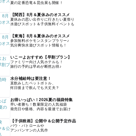
夏の定番恐竜＆昆虫展も開催！
【関西】8月＆夏休みのオススメ
夏休みの思い出作りに行きたい夏祭り
水遊びスポット＆子供無料イベントも
【東海】8月＆夏休みのオススメ
参加無料ポケモンスタンプラリー♪
気分爽快水遊びスポット情報も！
いこーよおすすめ【早割プラン】
ファミリー向け人気ホテルも！
旅行の予約は早めが断然お得♪
水分補給時は要注意！
直飲みしたペットボトル、
何日後まで飲んでも大丈夫？
お得いっぱい！2026夏の福袋特集
早い者勝ち！数量限定の人気福袋
発売日や価格、内容を最速でお届け
【子供映画】公開中＆公開予定作品
パウ・パトロールや
アンパンマンの人気作