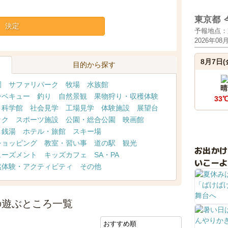
東京都
決定
予報地点：
2026年08
8月7日(
目的から探す
園
サファリパーク
牧場
水族館
晴
ーベキュー
釣り
自然景観
果物狩り・収穫体験
33
・科学館
社会見学
工場見学
体験施設
展望台
ック
スポーツ施設
公園・総合公園
映画館
・銭湯
ホテル・旅館
スキー場
ショッピング
教室・習い事
道の駅
観光
お出か
ューズメント
キッズカフェ
SA・PA
いこーよ
然体験・アクティビティ
その他
の遊ぶところ一覧