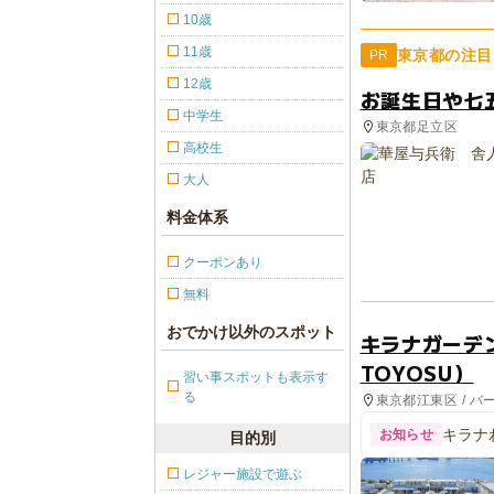
10歳
11歳
東京都の注目
PR
12歳
お誕生日や七
中学生
東京都足立区
高校生
大人
料金体系
クーポンあり
無料
おでかけ以外のスポット
キラナガーデン豊
TOYOSU）
習い事スポットも表示す
る
東京都江東区 / バ
キラナ
お知らせ
目的別
レジャー施設で遊ぶ