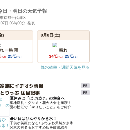
今日・明日の天気予報
東京都千代田区
月07日 06時00分
発表
金)
8月8日(土)
れ 一時 雨
晴れ
℃
25℃
34℃
25℃
[+2]
[+3]
[+1]
[-1]
降水確率・週間天気を見る
け家族にイチオシ情報
とりっぷ 注目記事
夏休みは「ばけばけ」の舞台へ
聖地巡礼・グルメ・花火大会を満喫！
夏の松江で「やりたいこと」をご紹介
暑い日はひんやりかき氷！
子供が笑顔になる♪ふわふわ天然かき氷
関東の有名＆おすすめ店を厳選紹介