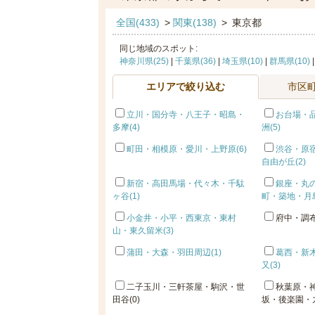
全国(433)
>
関東(138)
>
東京都
同じ地域のスポット:
神奈川県(25)
|
千葉県(36)
|
埼玉県(10)
|
群馬県(10)
エリアで絞り込む
市区
立川・国分寺・八王子・昭島・
お台場・
多摩(4)
洲(5)
町田・相模原・愛川・上野原(6)
渋谷・原
自由が丘(2)
新宿・高田馬場・代々木・千駄
銀座・丸
ヶ谷(1)
町・築地・月島
小金井・小平・西東京・東村
府中・調布
山・東久留米(3)
蒲田・大森・羽田周辺(1)
葛西・新
又(3)
二子玉川・三軒茶屋・駒沢・世
秋葉原・
田谷(0)
坂・後楽園・九