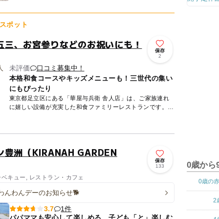
スポット
五三、お宮参りなどのお祝いにも！
保存
2
未評価
口コミ募集中！
本格和食コースやキッズメニューも！三世代の集い
にもぴったり
東京都足立区にある「華屋与兵衛 舎人店」は、ご家族連れ
に嬉しい設備が充実した和食ファミリーレストランです。
全136席の広々とした店内には、お座敷席が36席用意されて
います...
洲（KIRANAH GARDEN
保存
0歳から
133
ーベキュー, レストラン・カフェ
0歳の
わんわんデーのお知らせ🐕
2
1件
3.7
パパママも安心して楽しめる、子ども「と」楽しむ