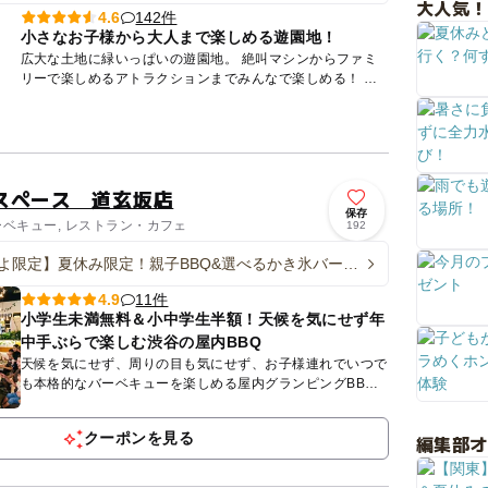
大人気！
142件
4.6
小さなお子様から大人まで楽しめる遊園地！
広大な土地に緑いっぱいの遊園地。 絶叫マシンからファミ
リーで楽しめるアトラクションまでみんなで楽しめる！ 遊
園地内「グッジョバ!!」エリアでは、遊びながらものづくり
を体感...
スペース 道玄坂店
保存
ーベキュー, レストラン・カフェ
192
よ限定】夏休み限定！親子BBQ&選べるかき氷バー体
11件
4.9
小学生未満無料＆小中学生半額！天候を気にせず年
中手ぶらで楽しむ渋谷の屋内BBQ
天候を気にせず、周りの目も気にせず、お子様連れでいつで
も本格的なバーベキューを楽しめる屋内グランピングBBQ
空間です。ママ友会やご親戚の集まり、お誕生日会などを思
い出に残る一...
クーポンを見る
編集部