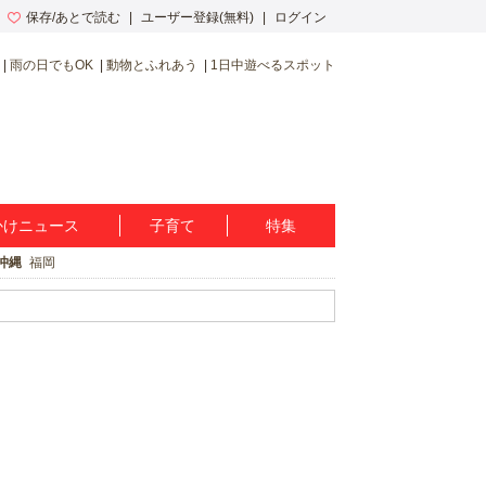
保存/あとで読む
ユーザー登録(無料)
ログイン
雨の日でもOK
動物とふれあう
1日中遊べるスポット
かけニュース
子育て
特集
沖縄
福岡