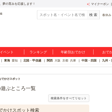
、夢の育みを応援します！
マイクーポン
春休み
イベント
ランキング
年齢別おでかけ
おで
東海
愛知
北陸・甲信越
関西
大阪
京都
兵庫
中国・四国
九州・
おでかけスポット
の遊ぶところ一覧
検索条件をすべてリセット
でかけスポット検索