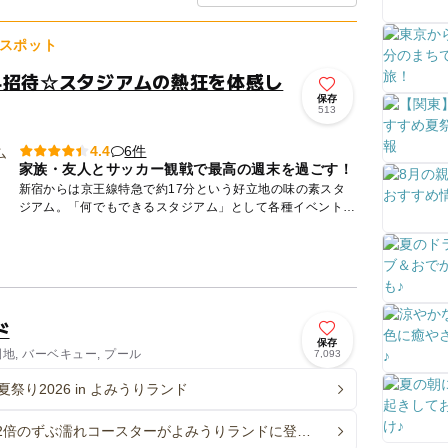
スポット
料招待☆スタジアムの熱狂を体感し
保存
513
6件
4.4
家族・友人とサッカー観戦で最高の週末を過ごす！
新宿からは京王線特急で約17分という好立地の味の素スタ
ジアム。「何でもできるスタジアム」として各種イベントが
開催されているほか、JリーグのFC東京・東京ヴェルディの
ホームスタ...
ド
保存
園地, バーベキュー, プール
7,093
祭り2026 in よみうりランド
2倍のずぶ濡れコースターがよみうりランドに登
夏祭りとあわせて楽しめる