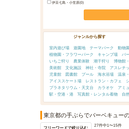
伊豆七島・小笠原(0)
ジャンルから探す
室内遊び場
遊園地
テーマパーク
動物
植物園・フラワーパーク
キャンプ場
バ
いちご狩り
農業体験
潮干狩り
博物館
美術館
文化施設
神社・寺院
アスレチ
児童館
図書館
プール
海水浴場
温泉
アイススケート場
レストラン・カフェ
プラネタリウム・天文台
カラオケ
アミ
駅・空港・港
写真館・レンタル着物
自
東京都の手ぶらでバーベキュー
27件中1〜15件
フリーワードで絞り込む