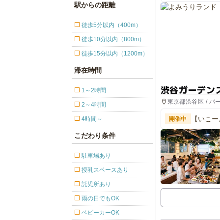
駅からの距離
徒歩5分以内（400m）
徒歩10分以内（800m）
徒歩15分以内（1200m）
滞在時間
渋谷ガーデン
1～2時間
東京都渋谷区 / バ
2～4時間
【いこー
4時間～
開催中
験
こだわり条件
駐車場あり
授乳スペースあり
託児所あり
雨の日でもOK
ベビーカーOK