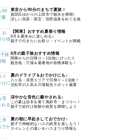
東京から90分のまちで夏旅！
真田氏ゆかりの上田市で観光を満喫♪
涼しい高原・国宝・別所温泉をめぐる旅
【関東】おすすめ夏祭り情報
8月＆夏休みに楽しめる♪
親子で行きたいお祭り・イベントが満載
8月の親子旅おすすめ情報
関東からの日帰り～1泊旅にぴったり
観光地・穴場＆避暑地や収穫体験も！
夏のドライブ＆おでかけにも♪
八ヶ岳・清里エリアで日帰り～1泊旅！
北杜市の人気＆穴場観光スポット厳選
涼やかな音色に癒やされる♪
この夏は浴衣を着て風鈴市・まつりへ！
親子で絵付け体験や絶景を満喫しよう
夏の朝に早起きしておでかけ♪
親子で神秘的なハスの絶景を楽しもう！
スイレンとの違い＆ハスまつり情報も