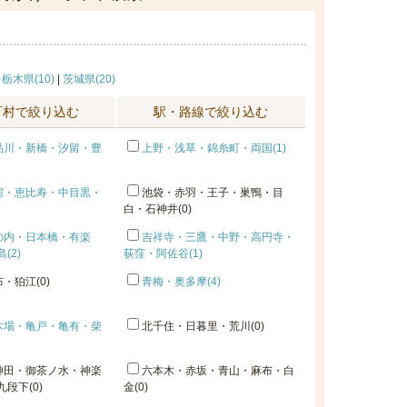
|
栃木県(10)
|
茨城県(20)
町村で絞り込む
駅・路線で絞り込む
品川・新橋・汐留・豊
上野・浅草・錦糸町・両国(1)
宿・恵比寿・中目黒・
池袋・赤羽・王子・巣鴨・目
白・石神井(0)
の内・日本橋・有楽
吉祥寺・三鷹・中野・高円寺・
(2)
荻窪・阿佐谷(1)
・狛江(0)
青梅・奥多摩(4)
木場・亀戸・亀有・柴
北千住・日暮里・荒川(0)
神田・御茶ノ水・神楽
六本木・赤坂・青山・麻布・白
段下(0)
金(0)