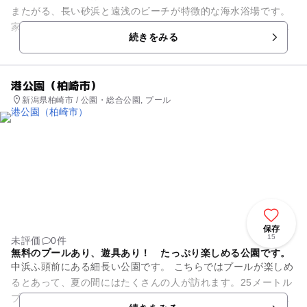
またがる、長い砂浜と遠浅のビーチが特徴的な海水浴場です。
家族連れで楽しむ方は宮川、椎谷地区に多く、サーフィンやボ
続きをみる
ディーボードを楽し...
港公園（柏崎市）
新潟県柏崎市 / 公園・総合公園, プール
保存
15
未評価
0件
無料のプールあり、遊具あり！ たっぷり楽しめる公園です。
中浜ふ頭前にある細長い公園です。 こちらではプールが楽しめ
るとあって、夏の間にはたくさんの人が訪れます。25メートル
プールと幼児プールがあるので、小さな子どもから中高生まで