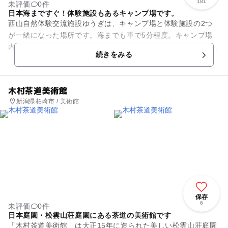
181
未評価
0件
日本海まですぐ！体験施設もあるキャンプ場です。
西山自然体験交流施設ゆうぎは、キャンプ場と体験施設の2つ
が一緒になった場所です。海までも車で5分程度。キャンプ場
内の森林と海水浴、両方を楽しめます。 キャンプ場はオートキ
続きをみる
ャンプサイトとフリーサ...
木村茶道美術館
新潟県柏崎市 / 美術館
保存
6
未評価
0件
日本庭園・松雲山荘庭園にある茶道の美術館です
「木村茶道美術館」は大正15年に造られた美しい松雲山荘庭園