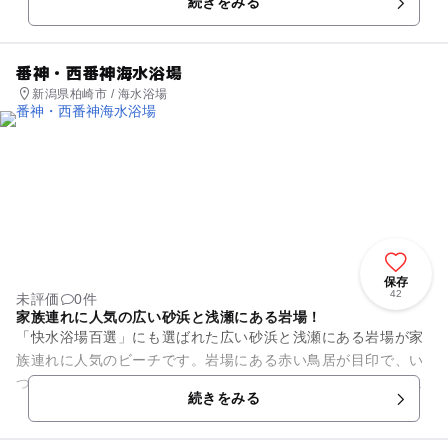
続きをみる
大満足。利用料金はリ...
番神・西番神海水浴場
新潟県柏崎市 / 海水浴場
保存
42
未評価
0件
家族連れに人気の広い砂浜と浅瀬にある岩場！
「快水浴場百選」にも選ばれた広い砂浜と浅瀬にある岩場が家
族連れに人気のビーチです。岩場にある赤い鳥居が目印で、い
つも子ども達のはしゃぐ声が絶えません。隣接している東側の
続きをみる
輪海水浴場をあわせると、約...