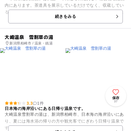
内にあります。茶道具を展示しているだけでなく、収蔵してい
る茶器を使ってのお茶の体験も可能。屋外茶席もあり、四季
続きをみる
折々の庭園美を眺めながらお...
大崎温泉 雪割草の湯
新潟県柏崎市 / 温泉・銭湯
保存
37
3.3
1件
日本海の海岸沿いにある日帰り温泉です。
大崎温泉雪割草の湯は、新潟県柏崎市、日本海の海岸沿いにあ
り、夏には海水浴の帰りの方や観光客でにぎわう日帰り温泉で
す。 日本海に沈む夕日がお風呂から見え、とても眺望が素晴ら