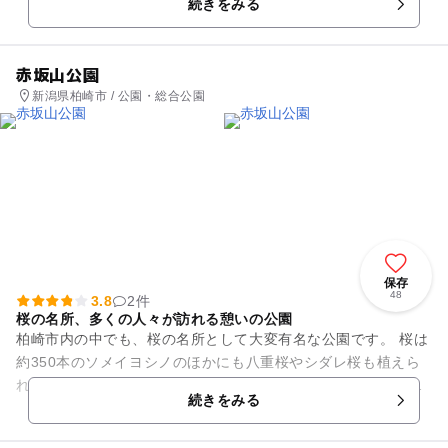
続きをみる
しいです。露天風呂から...
赤坂山公園
新潟県柏崎市 / 公園・総合公園
保存
48
3.8
2件
桜の名所、多くの人々が訪れる憩いの公園
柏崎市内の中でも、桜の名所として大変有名な公園です。 桜は
約350本のソメイヨシノのほかにも八重桜やシダレ桜も植えら
れており、様々な品種の桜を鑑賞することができます。お花見
続きをみる
のシーズンには夜桜を...