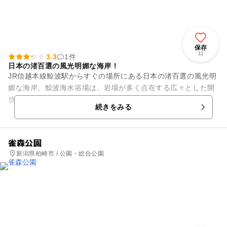
保存
11
3.3
1件
日本の渚百選の風光明媚な海岸！
JR信越本線鯨波駅からすぐの場所にある日本の渚百選の風光明
媚な海岸。鯨波海水浴場は、岩場が多く点在する広々とした開
放的なビーチで。浜茶屋、売店、民宿なども充実しているため
続きをみる
とても賑やかです。 ...
雀森公園
新潟県柏崎市 / 公園・総合公園