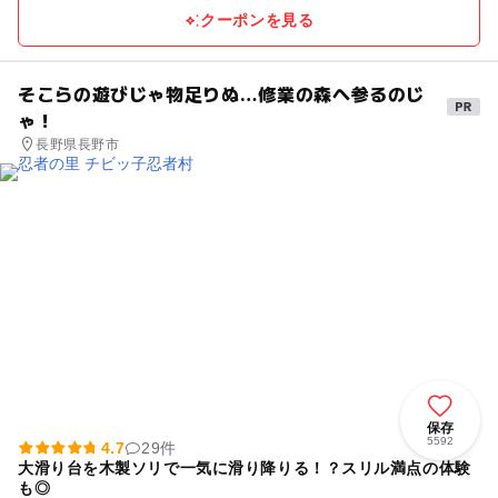
クーポンを見る
そこらの遊びじゃ物足りぬ…修業の森へ参るのじ
ゃ！
長野県長野市
保存
5592
4.7
29件
大滑り台を木製ソリで一気に滑り降りる！？スリル満点の体験
も◎