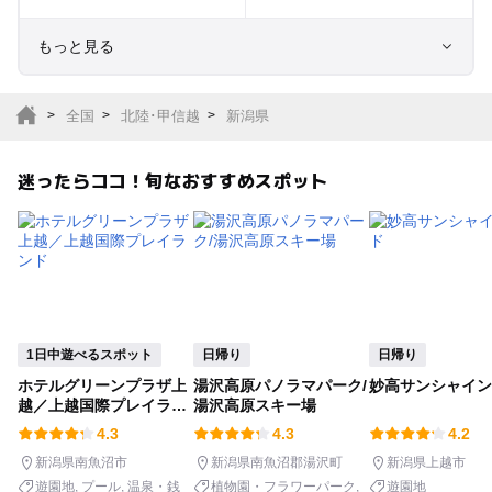
もっと見る
室内遊び場
遊園地
全国
北陸･甲信越
新潟県
テーマパーク
動物園
迷ったらココ！旬なおすすめスポット
サファリパーク
植物園・フラワーパー
ク
キャンプ場
バーベキュー
釣り
自然景観
1日中遊べるスポット
日帰り
日帰り
ホテルグリーンプラザ上
湯沢高原パノラマパーク/
妙高サンシャイン
いちご狩り
農業体験
越／上越国際プレイラン
湯沢高原スキー場
ド
4.3
4.3
4.2
潮干狩り
社会見学
新潟県南魚沼市
新潟県南魚沼郡湯沢町
新潟県上越市
遊園地
プール
温泉・銭
植物園・フラワーパーク
遊園地