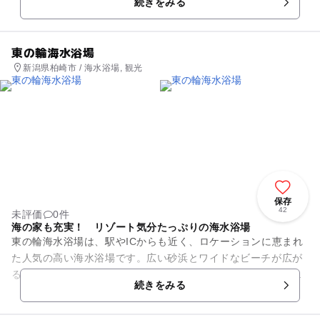
続きをみる
て遊ぶことができます。関東...
東の輪海水浴場
新潟県柏崎市 / 海水浴場, 観光
保存
42
未評価
0件
海の家も充実！ リゾート気分たっぷりの海水浴場
東の輪海水浴場は、駅やICからも近く、ロケーションに恵まれ
た人気の高い海水浴場です。広い砂浜とワイドなビーチが広が
る、ゆったりとした海水浴場で、海の家、駐車場も充実してい
続きをみる
て、県内外から多くの人が...