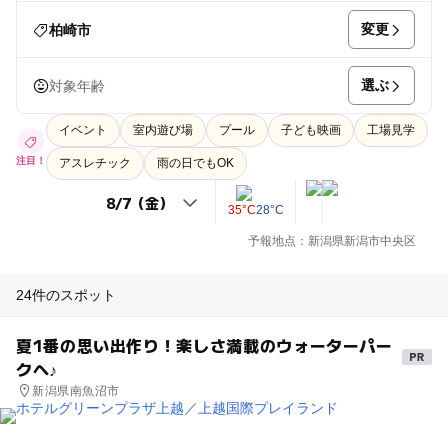
変更
柏崎市
選ぶ
対象年齢
イベント
室内遊び場
プール
子ども映画
工場見学
注目！
アスレチック
雨の日でもOK
35°C
28°C
予報地点：新潟県新潟市中央区
24件のスポット
夏1番の思い出作り！楽しさ満載のウォーターパー
クへ♪
新潟県南魚沼市