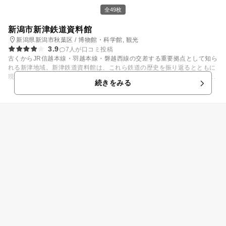
全49枚
新潟市新津鉄道資料館
新潟県新潟市秋葉区 / 博物館・科学館, 観光
3.9
7人が口コミ投稿
古くからJR信越本線・羽越本線・磐越西線の交差する重要拠点として知ら
れる新津地域。新津鉄道資料館は、これら鉄道の歴史を振り返るとともに
現代の技術発展についても知ることのできる鉄道ミュージアムです。全盛
続きをみる
期には働く人の4人に1人は鉄道関係者であったとされる鉄道の街には、こ
こでしか見られない資料が盛りだくさん。機器操作を体験できるコーナー
や、新幹線・蒸気機関車・特急形電車などの実物車両の展示、鉄道運転シ
ミュレータ、ミニSlの乗車など、親子で楽しめる内容となっています。