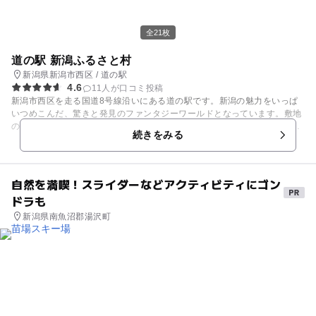
全21枚
道の駅 新潟ふるさと村
新潟県新潟市西区 / 道の駅
4.6
11人が口コミ投稿
新潟市西区を走る国道8号線沿いにある道の駅です。新潟の魅力をいっぱ
いつめこんだ、驚きと発見のファンタジーワールドとなっています。敷地
の中には、200インチの大型スクリーン「ふるさとシアター」が設置さ
続きをみる
れ、県内の見所を紹介しています。物産館の「バザール館」には、500人
収容の大型レストランの他に、エビ、カニなど日本海の幸や、コシヒカ
リ、103蔵元の地酒、笹団子などを販売する売店を備えています。
自然を満喫！スライダーなどアクティビティにゴン
ドラも
新潟県南魚沼郡湯沢町