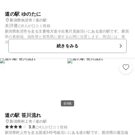
道の駅 ゆのたに
新潟県魚沼市 / 道の駅
未評価
0人が口コミ投稿
新潟県魚沼市を走る主要地方道小出奥只見線沿いにある道の駅です。新潟
県の東南端、福島県と群馬県に接する山間に位置します。周辺には、尾
瀬、奥只見湖、銀山平、湯之谷温泉郷などの観光スポットが点在していま
続きをみる
す。敷地内の特産品販売所「深雪の里」には、魚沼産コシヒカリ、自然
薯、山菜加工品などの特産品が数多く並びます。
全9枚
道の駅 笹川流れ
新潟県村上市 / 道の駅
3.8
4人が口コミ投稿
新潟県村上市を走る国道345号線沿いにある道の駅です。新潟県の最北端