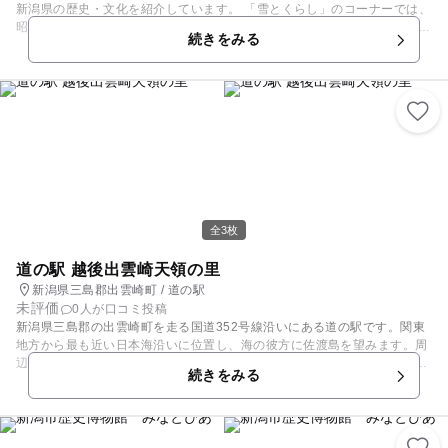
新潟県の歴史・文化を紹介しています。 「雪とくらし」のコーナーでは、
昭和30年代の上越市高田の雁木通りを復元しています。雪がやんだ午後の
続きをみる
荒物・雑貨屋、駄菓子屋、下駄屋の薄暗い店内と通りの様子、２階から見
る雪下ろしをしている街並みの風景からは、当時の息づかいも聞こえてき
そうです。 「縄文時代」のコーナーでは、春夏秋冬の季節ごとに実物大の
ジオラマ展示で、5000年前の人々の生活を体感できるようにしていま
す。 このほかにも、「新潟県のあゆみ」のコーナーでは旧石器時代から
近・現までの新潟県の歴史を、「米づくり」のコーナーでは、米づくりの
道具などを展示しています。 土日祝日の午後開催の体験コーナー、図書
コーナーなど子供向けのイベント・設備も充実。
全3枚
道の駅 越後出雲崎天領の里
新潟県三島郡出雲崎町 / 道の駅
未評価
0人が口コミ投稿
新潟県三島郡の出雲崎町を走る国道352号線沿いにある道の駅です。関東
地方から最も近い日本海沿いに位置し、海の彼方に佐渡島を望みます。周
辺のエリアは、良寛の生まれた町、芭蕉が「荒海や佐渡によこたふ天河」
続きをみる
の句を詠んだ町、そして石油産業発祥の地として知られています。敷地内
の「日本海夕日公園」には、海に突き出す102mの木製観光ブリッジ「夕
凪の橋」の他、遊具、芝生広場を備えています。