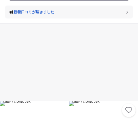
物は自然の造形美を感じさせる神秘的なものばかり。地殻変動や地震に関
E」。 夏の涼を感じるかき氷はマンゴーと抹茶に、期間限定でスイカのか
する展示も充実しており「生きている地球」を実感することができるミュ
き氷も登場！ 地元・白瀧酒造の仕込み水を100%使用した大人気の夏限定
ージアムです。
新着口コミが届きました
メニュー♪ 新潟限定「風味爽快ニシテ」の生ビールもお愉しみいただけま
す。 ◆インターナショナルビュッフェ「O's Dining」 ホテルニューオー
タニ伝統のローストビーフをはじめ、寿司やホテルメイドのスイーツが揃
うビュッフェダイニング。 キッズコーナーにはお子さまに人気のメニュー
やベビーフードも充実。 世代を問わずご家族皆さまでお愉しみいただけま
す。 ◆充実のラインナップ「SHOP NASPA」 ホテル内売店「SHOP NA
SPA」にはオムツやおしりふきなども販売しているので、忘れ物や不足分
があっても安心☆ ファミリーでのおでかけもご安心してお楽しみいただけ
ます(^^♪ 手持ち花火やアウトドアグッズ、新潟ならではのおみやげを豊富
に取り揃えております。ぜひお気軽にお立ち寄りください。 ◆男女各250
坪の温泉大浴場 たくさん遊んだあとは、サウナやジャグジーも併設された
広い温泉大浴場で、旅の癒しのひとときを。 8/11にはサウナで熱波イベ
ントも開催いたします！ ◆源泉かけ流し 貸切風呂「大峰の湯」「魚野の
湯」 ご家族でお愉しみいただける「源泉かけ流し温泉 貸切風呂」も好評
で、 三世代旅行にもオススメな家族みんなが楽しく滞在できるリゾートホ
テルです！ アクセス抜群で、お車なら関越自動車道「湯沢IC]から約5分、
2000台まで収容可能な無料駐車場を完備！ 新幹線でお越しの際には越後
湯沢駅から無料シャトルバスもございます。 夏の思い出をまるごと満喫で
きるNASPAニューオータニで、家族で過ごす豊かな時間を自然の中でぜ
ひお愉しみください(^^)♪