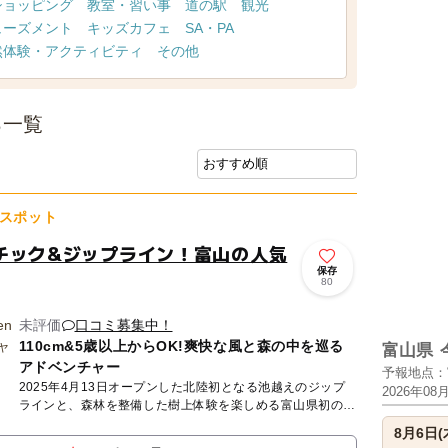
ショッピング
教室・習い事
道の駅
観光
ューズメント
キッズカフェ
SA・PA
然体験・アクティビティ
その他
ろ一覧
スポット
チック&ジップライン！富山の人気
保存
80
未評価
口コミ募集中！
110cm&5歳以上からOK!爽快な風と森の中を巡る
富山県
アドベンチャー
予報地点：
2025年4月13日オープンした北陸初となる池越えのジップ
2026年08
ラインと、森林を整備した樹上体験を楽しめる富山県初のツ
リートップアドベンチャー 所要時間はジップライン、ツ
8月6日(
リ...