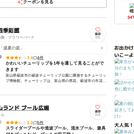
クーポンを見る
晴
34
四季彩館
保存
植物園・フラワーパーク
331
お出か
「盛夏の庭」
いこーよ
4件
3.4
かわいいチューリップを1年を通して見ることがで
きます
富山県砺波市の砺波チューリップ公園に隣接するチューリッ
プ博物館。チューリップは、富山県の県花、砺波市の市花と
なっています。その春の花チューリップが1年中見られる世
界唯一の施設...
山ランド プール広場
保存
ール
222
5件
3.3
大人気！
スライダープールや造波プール、流水プール、遊具