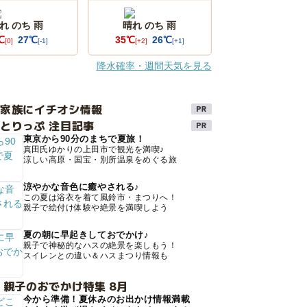
れ のち 雨
晴れ のち 雨
℃
27℃
35℃
26℃
[0]
[-1]
[+2]
[+1]
降水確率・週間天気を見る
け家族にイチオシ情報
とりっぷ 注目記事
東京から90分のまちで夏旅！
真田氏ゆかりの上田市で観光を満喫♪
涼しい高原・国宝・別所温泉をめぐる旅
涼やかな音色に癒やされる♪
この夏は浴衣を着て風鈴市・まつりへ！
親子で絵付け体験や絶景を満喫しよう
夏の朝に早起きしておでかけ♪
親子で神秘的なハスの絶景を楽しもう！
スイレンとの違い＆ハスまつり情報も
 親子のおでかけ特集 8月
今から準備！夏休みのお出かけ情報満載