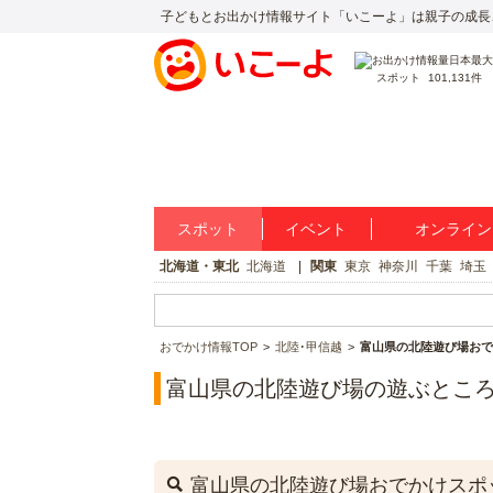
子どもとお出かけ情報サイト「いこーよ」は親子の成長
スポット
101,131件
スポット
イベント
オンライン
北海道・東北
北海道
関東
東京
神奈川
千葉
埼玉
おでかけ情報TOP
北陸･甲信越
富山県の北陸遊び場おで
富山県の北陸遊び場の遊ぶとこ
富山県の北陸遊び場おでかけスポ