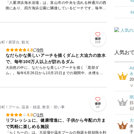
6
「八重津浜海水浴場」は、富山市の中央を流れる神通川の西
側にあり、四方海浜公園に隣接しているビーチです。毎年海
8
水浴シーズンになると、若者や家族連れなど多くの海水浴客
で賑わい、4...
保存
 / 展望台, 観光
229
9件
4.8
人気おで
なだらかな美しいアーチを描くダムと大迫力の放水
で、毎年100万人以上が訪れるダム
大自然の中に、なだらかな美しいアーチを描く「黒部ダ
A
ム」。毎年6月26日から10月15日までの期間中、水煙をあ
水
1
げながらものすごい勢いで水が放出されます。毎秒10立方
2
メートル以上...
ッ
県
日
2
保存
 / プール, 温泉・銭湯, 教室・習い事
25
公
1件
4.0
リフレッシュに、健康増進に、子供から年配の方ま
大
水
で気軽に楽しめる施設
3
子
「らくちーの」は、大浴場や温水プールの熱源を焼却熱を利