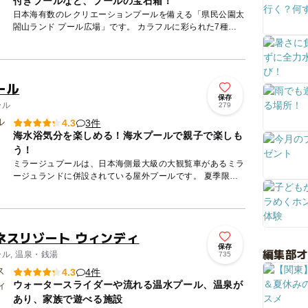
付きプールなど、プールの宝石箱！
日本海有数のレクリエーションプールを備える「県民公園太
閤山ランド プール広場」です。 カラフルに彩られた7種類
の施設があり、それぞれに楽しい特徴を持っています。 チ
ュ...
ール
保存
ール
279
3件
4.3
海水浴気分を楽しめる！海水プールで親子で楽しも
う！
ミラージュプールは、日本海側最大級の大観覧車があるミラ
ージュランドに併設されている屋外プールです。 夏季限定
でオープンしますが、子どもたちやファミリーで賑わってい
ます。 ...
ネスリゾート ウィンディ
保存
編集部
ール, 温泉・銭湯
735
4件
4.3
ウォータースライダーや流れる温水プール、温泉が
あり、家族で遊べる施設