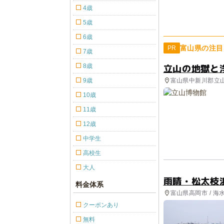
4歳
5歳
6歳
富山県の注目
PR
7歳
立山の地獄と
8歳
富山県中新川郡立
9歳
10歳
11歳
12歳
中学生
高校生
大人
雨晴・松太枝
料金体系
富山県高岡市 / 海
クーポンあり
無料