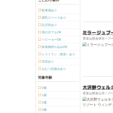
こだわり条件
駐車場あり
授乳スペースあり
託児所あり
ミラージュプ
雨の日でもOK
富山県魚津市 / プ
ベビーカーOK
飲食物持ち込みOK
レストラン（食堂）あり
売店あり
おむつ交換台あり
対象年齢
大沢野ウェル
0歳
富山県富山市 / プ
1歳
2歳
3歳