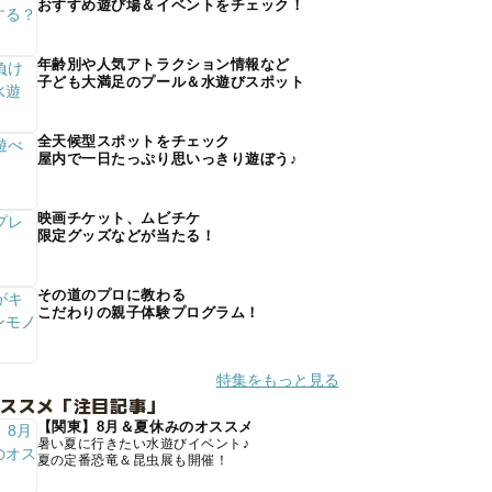
おすすめ遊び場＆イベントをチェック！
年齢別や人気アトラクション情報など
子ども大満足のプール＆水遊びスポット
全天候型スポットをチェック
屋内で一日たっぷり思いっきり遊ぼう♪
映画チケット、ムビチケ
限定グッズなどが当たる！
その道のプロに教わる
こだわりの親子体験プログラム！
特集をもっと見る
オススメ「注目記事」
【関東】8月＆夏休みのオススメ
暑い夏に行きたい水遊びイベント♪
夏の定番恐竜＆昆虫展も開催！