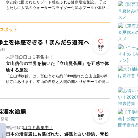
水と緑に囲まれたリゾート感あふれる健康増進施設。 子ど
もたちに人気のウォータースライダー付流水プールや本格的
に泳げる20mプール、小さな子どもでも遊べる子供プールが
揃ってい...
スポット
浄土を体感できる！まんだら遊苑へ
保存
山町
29
未評価
口コミ募集中！
立山信仰の世界を描いた「立山曼荼羅」を五感で体
験する施設
「立山博物館」は、富山市から約30km離れた立山山麓の芦
峅寺にあります。立山の自然と人間の関わりがテーマの博物
館。 広い敷地は、「教界」・「聖界」・「遊界」と名付け
られた3...
浜海水浴場
保存
水浴場
45
未評価
口コミ募集中！
日本の渚百選にも選ばれた、岩礁と白い砂浜、青松