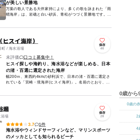
が美しい景勝地
万葉の歌人である大伴家持により、多くの歌を詠まれた「雨
晴海岸」は、岩礁と白い砂浜、青松がつづく景勝地です。源
義経が奥州へ落ちのびる途中、にわか雨の晴れるのを待った
という伝説が...
（ヒスイ海岸）
保存
町 / 海水浴場
46
未評価
口コミ募集中！
ヒスイ探しや海釣り、海水浴などが楽しめる、日本
の渚・百選に選定された海岸
幅200ｍ、東西約4kmの砂利浜で、日本の渚・百選に選定さ
れている「宮崎・境海岸(ヒスイ海岸)」。名前のとおり、ヒ
スイの原石が打ち上げられるため、浜辺には石を拾い求める
0歳から
人たち...
0歳の
浴場
保存
水浴場
2
28
1件
3.7
4
海水浴やウィンドサーフィンなど、マリンスポーツ
のメッカとしても知られるビーチ