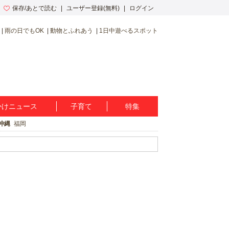
保存/あとで読む
ユーザー登録(無料)
ログイン
雨の日でもOK
動物とふれあう
1日中遊べるスポット
かけニュース
子育て
特集
沖縄
福岡