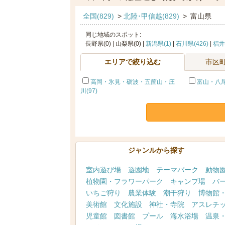
全国(829)
>
北陸･甲信越(829)
>
富山県
同じ地域のスポット:
長野県(0) | 山梨県(0) |
新潟県(1)
|
石川県(426)
|
福井県
エリアで絞り込む
市区
高岡・氷見・砺波・五箇山・庄
富山・八尾(
川(97)
ジャンルから探す
室内遊び場
遊園地
テーマパーク
動物
植物園・フラワーパーク
キャンプ場
バ
いちご狩り
農業体験
潮干狩り
博物館
美術館
文化施設
神社・寺院
アスレチ
児童館
図書館
プール
海水浴場
温泉