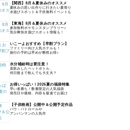
【関西】8月＆夏休みのオススメ
夏休みの思い出作りに行きたい夏祭り
水遊びスポット＆子供無料イベントも
【東海】8月＆夏休みのオススメ
参加無料ポケモンスタンプラリー♪
気分爽快水遊びスポット情報も！
いこーよおすすめ【早割プラン】
ファミリー向け人気ホテルも！
旅行の予約は早めが断然お得♪
水分補給時は要注意！
直飲みしたペットボトル、
何日後まで飲んでも大丈夫？
お得いっぱい！2026夏の福袋特集
早い者勝ち！数量限定の人気福袋
発売日や価格、内容を最速でお届け
【子供映画】公開中＆公開予定作品
パウ・パトロールや
アンパンマンの人気作