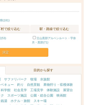
(181)
町村で絞り込む
駅・路線で絞り込む
53)
立山黒部アルペンルート・宇奈
月・黒部(71)
決定
目的から探す
園
サファリパーク
牧場
水族館
ーベキュー
釣り
自然景観
果物狩り・収穫体験
・科学館
社会見学
工場見学
体験施設
展望台
ック
スポーツ施設
公園・総合公園
映画館
・銭湯
ホテル・旅館
スキー場