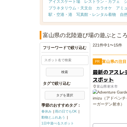
アイススケート場
レストラン・カフェ
プラネタリウム・天文台
カラオケ
アミ
駅・空港・港
写真館・レンタル着物
自
富山県の北陸遊び場の遊ぶとこ
221件中1〜15件
フリーワードで絞り込む
富山県の注目
PR
最新のアスレ
スポット
タグで絞り込む
富山県射水市
タグを選択
季節のおすすめタグ：
春休み
雨の日でもOK
動物とふれあう
1日中遊べるスポット