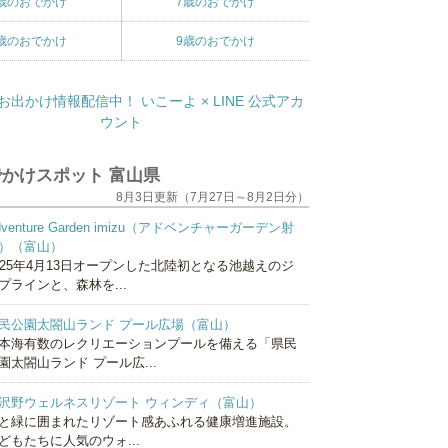
歳のおでかけ
7歳のおでかけ
歳のおでかけ
9歳のおでかけ
かけスポット 富山県
8月3日更新（7月27日～8月2日分）
dventure Garden imizu（アドベンチャーガーデン射
）（富山）
025年4月13日オープンした北陸初となる池越えのジ
プラインと、森林を...
民公園太閤山ランド プール広場（富山）
本海有数のレクリエーションプールを備える「県民
園太閤山ランド プール広...
沢野ウェルネスリゾート ウィンディ（富山）
と緑に囲まれたリゾート感あふれる健康増進施設。
どもたちに人気のウォ...