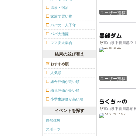
温泉・宿泊
ユーザー投稿
家族で買い物
パパの一人子守
黒部ダム
パパ大活躍
富山県中新川郡立山町
ママ友大集合
結果の並び替え
おすすめ順
人気順
ユーザー投稿
総合評価が高い順
幼児評価が高い順
小学生評価が高い順
らくち～の
富山県下新川郡朝日町
イベントを探す
自然体験
スポーツ