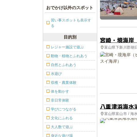
おでかけ以外のスポット
習い事スポットも表示す
る
目的別
宮崎・境海岸
レジャー施設で遊ぶ
富山県下新川郡朝日
動物・植物とふれあう
自然とふれあう
水遊び
収穫・農業体験
体を動かす
非日常体験
八重津浜海水
学びにつながる
富山県富山市 / 海
文化にふれる
大人数で遊ぶ
身近な遊び場