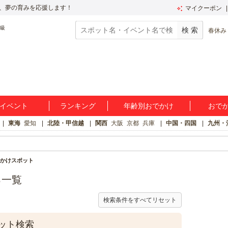
、夢の育みを応援します！
マイクーポン
春休み
イベント
ランキング
年齢別おでかけ
おで
東海
愛知
北陸・甲信越
関西
大阪
京都
兵庫
中国・四国
九州・
かけスポット
ろ一覧
検索条件をすべてリセット
ット検索