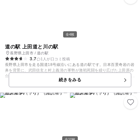
全4枚
道の駅 上田道と川の駅
長野県上田市 / 道の駅
3.7
1人が口コミ投稿
長野県上田市を走る国道18号線沿いにある道の駅です。日本百景奇岩の岩
鼻を背景に、武田信玄と村上義清の軍勢が激戦死闘を繰り広げた上田原の
合戦地に隣接しています。 広々とした敷地内には、半過古墳をはじめ、多
続きをみる
目的広場、芝生公園や、ドッグランの施設を備えています。また、千曲公
園遊歩道があり、澄み切った空気と緑溢れる自然の中をウォーキングする
ことができます。
全10枚