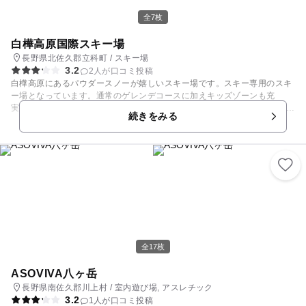
全7枚
白樺高原国際スキー場
長野県北佐久郡立科町 / スキー場
3.2
2人が口コミ投稿
白樺高原にあるパウダースノーが嬉しいスキー場です。スキー専用のスキ
ー場となっています。通常のゲレンデコースに加えキッズゾーンも充
実！！ ファンタジーワールドは親子で遊べる雪の遊園地。スキーができな
続きをみる
いちびっこたちがワクワクする楽しい遊具がいっぱいです。全長102m、
日本最長のキッズウェイ（動く歩道）があるので、上り坂も楽々！ 小さ
いお子様から、小学生くらいのお子様まで楽しめるゾーンです。 施設内に
は無料の大休憩所やキッズルームがあるので、子ども連れには助かりま
す。 リフト券は「しらかば2in1スキー場」と共通で利用でき、シャトル
便が運行しています。 ジュニア向けのスキー教室もあります。 【スキー
場情報】 例年12月中旬頃～翌年4月中旬頃
全17枚
ASOVIVA八ヶ岳
長野県南佐久郡川上村 / 室内遊び場, アスレチック
3.2
1人が口コミ投稿