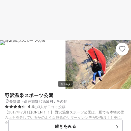
全14枚
野沢温泉スポーツ公園
長野県下高井郡野沢温泉村 / その他
4.4
3人が口コミ投稿
【2017年7月1日OPEN！！】 野沢温泉スポーツ公園は、夏でも本物の雪
の上を滑走しているかのような感覚のサマーゲレンデがOPEN！！更に、
全長日本一(652m)のZIP - SKY RIDE（ジップ・スカイライド）や、 子供
続きをみる
が楽しめる遊具がたくさんあるナスキーパークなどもOPENします！ ナス