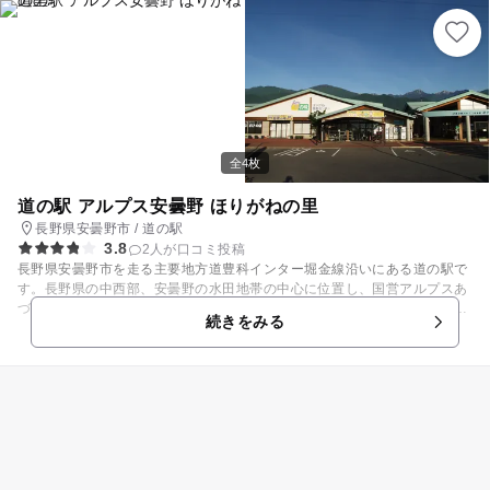
ナイト」で遊び尽くせないアクティビティをご用意♪♪ ご夕食はりんご和牛
や信州郷土料理を使用したメニューが味わえるディナーバイキング！ダイ
ナミックなライブキッチンも登場。夏休み限定でチョコレートファウンテ
ンも復活！ ◆7/15～8/31の期間限定※休館日有◆大人から子供まで楽し
める【コルチナ・ワンダーヴィレッジ】が登場！！ 約30種の遊び尽くせ
ないプログラムをご用意しました。アクティブ派には樹上の本格的アスレ
チックやシャワークライミング、自然派にはガイドと一緒に自然のクワガ
タやカブト虫捕りやサバイバルフィッシング！夜は焚き火ナイトでゆっく
全4枚
りと楽しむも良し！毎日開催のコルチナ縁日で盛り上がるのも良し。花火
エリアでご家族で花火など、夏の思い出作りには最高です。 ●おすすめ宿
道の駅 アルプス安曇野 ほりがねの里
泊プラン 夏休み★ファミリープラン 【プラン特典】 その1：ワンダー
長野県安曇野市 / 道の駅
ヴィレッジにて使えるコルチナ体験ポイント付！（大人20P・小人14
3.8
2人が口コミ投稿
P・ 幼児10P） その2：花火プレ
長野県安曇野市を走る主要地方道豊科インター堀金線沿いにある道の駅で
ゼント（有料のお子様） ○コルチナ体験ポイントってナニ？ 「コル
す。長野県の中西部、安曇野の水田地帯の中心に位置し、国営アルプスあ
チナ・ワンダーヴィレッジ」にてご利用頂けるポイントです。 ○体験プロ
づみの公園、県営烏川渓谷緑地の玄関口となっています。敷地内の物販施
グラム／ポイントの一例 ・アドベンチャーランド／大人35P、小学生3
続きをみる
設「ほりがね物産センター」には、 地元産の新鮮な野菜の他に、カーネー
0P ・シャワークライミング／大人65Ｐ～、4歳～小学生55Ｐ～ ※シ
ション、トルコギキョウ、ストック、りんどうなどの花木が並びます。食
ーズンで料金変動有 ・焚き火ナイト（薪・マシュマロ付）／大人15P、
事処では、地元の食材を活かした手打ちそば、田舎カレー、おむすびが人
小学生10P、幼児5P ・コルチナ縁日 ／ゲームにより異なる 3P～ ※
気メニューとなっています。
プログラムにより開催日注意・一部予約制・詳細はホテルHPをご覧くだ
さい。 【お子様安心！家族だんらんにピッタリな和洋室】 客室は和洋室
と2階建て形式のメゾネットルーム。どちらにも和室が付いているので小
さな子にも安心！広々としていて、家族旅行や三世代でゆったりとした旅
行にもピッタリです。 ----------------------