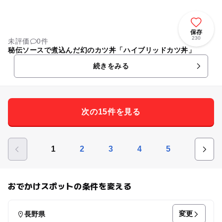
保存
230
未評価
0件
秘伝ソースで煮込んだ幻のカツ丼「ハイブリッドカツ丼」
続きをみる
次の15件を見る
1
2
3
4
5
おでかけスポットの条件を変える
変更
長野県