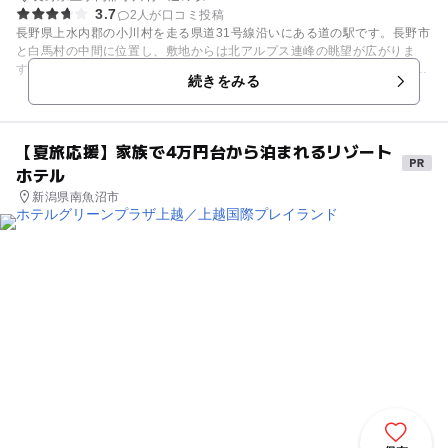
3.7
2人が口コミ投稿
長野県上水内郡の小川村を走る県道31号線沿いにある道の駅です。長野市
と白馬村の中間に位置し、敷地からは北アルプス連峰の眺望が広がりま
す。農林産物直売施設の「さんさん市場」と、「ふるさと伝統館 味菜」
続きをみる
があります。 ■さんさん市場 小川村で採れた野菜やりんごジュース、 お
やきなどを販売している直売所です。 ■ふるさと伝統館 味菜 小川村の農
産物や、信州そば・めん類、名物の味菜おやき、漬物、アイスクリーム、
山菜・きのこ、野菜･くだもの、お米・豆類・もち類など、品数も豊富に
【夏旅応援】家族で4万円台から泊まれるリゾート
そろえていますので、おみやげにどうぞ。食事処もあります。
ホテル
新潟県南魚沼市