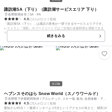
諏訪湖SA（下り）（諏訪湖サービスエリア 下り）
長野県岡谷市 / SA・PA
4.0
2人が口コミ投稿
「諏訪湖SA（下り）」は諏訪の景色が一望できるサービスエリアです。
レストラン「湖彩」やフードコートではご当地の名物料理を堪能できま
す。その他上島珈琲店や諏訪市で創業100年を越える地元のベーカリーシ
続きをみる
ョップ「太養パン店」もあるので軽食を取りたい方にもおすすめ。
全13枚
ヘブンスそのはら Snow World（スノウワールド）
長野県下伊那郡阿智村 / アスレチック, スキー場, 観光, 自然体験・アク
4.5
ティビティ
5人が口コミ投稿
愛知から60分！！園原インターより5分というアクセスの良さと、標高14