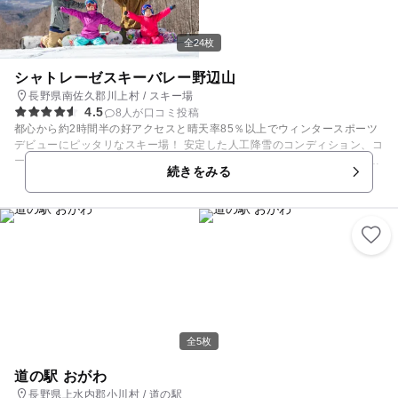
「怖くなっちゃった・・・」となっても大丈夫、乗車してきたゴンドラリ
フトに乗って下山OKなのでご安心を！ それぞれのゲレンデにレストハウ
スが併設されているので無理なく休憩しながらのんびりとウィンタースポ
全24枚
ーツを楽しんでくださいね。 【スキー場情報】例年11月下旬～5月上旬
シャトレーゼスキーバレー野辺山
長野県南佐久郡川上村 / スキー場
4.5
8人が口コミ投稿
都心から約2時間半の好アクセスと晴天率85％以上でウィンタースポーツ
デビューにピッタリなスキー場！ 安定した人工降雪のコンディション、コ
ース全体の半分が初級コース、さらには充実のキッズパークでスキー、ス
続きをみる
ノーボードからそり、雪遊びまで幅広く楽しめます！ スキーセンター１F
には『シャトレーゼ工場直売店』がスキー場営業期間中毎日営業。 中には
パン工房もあり毎日焼き立てパンも販売！ お菓子屋さんシャトレーゼなら
ではの甘～いイベントも多数開催！ この冬は『シャトレーゼスキーバレー
野辺山』で思う存分ウィンタースポーツを楽しもう！ 【スキー場情報】
例年：12月中旬～3月下旬
全5枚
道の駅 おがわ
長野県上水内郡小川村 / 道の駅