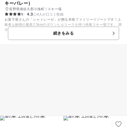
キーバレー）
長野県南佐久郡小海町 / スキー場
4.3
4人が口コミ投稿
お菓子屋さんの「シャトレーゼ」が贈る本格ファミリーリゾートです！上
級者も納得の最長2.5kmのダウンヒルコースを持つ本格スキー場です。 源
泉かけ流し天然温泉付きの高原リゾートホテルでの滞在も魅力！ オリジナ
続きをみる
ルスイーツや本格コース料理など多彩な食事メニューを楽しめるこだわり
のレストランなどちょっと贅沢なスノーライフを満喫できます！ 【スキー
場情報】 例年12月中旬頃～翌年3月下旬頃