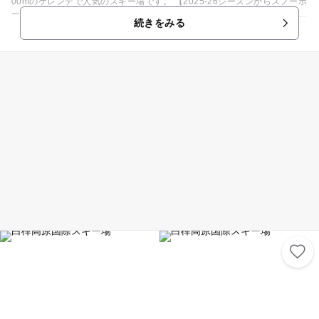
00mのゲレンデで人気のスキー場です。 【2025-26シーズンからスノーボ
ードレンタル開始】 いよいよスノーボード全面滑走可能です。スノーボー
続きをみる
ドレンタルも今期スタート キッズワールドが2倍の広さに！アトラクショ
ンもパワーアップして登場!!子どもたちも安心してゲレンデデビューでき
ます。山頂の絶景ポイントから滑り下りるコースや、初級者向けの「エン
ジェルコース」もあるので、スキーデビューにも安心。キッズワールドは
ソリと雪遊びの専用ゲレンデで、コースと独立したエリアなので安心で
す。ムービングベルトで移動しながらソリやチュービングで遊べて、ツリ
ーハウスや丸太遊具もあるので子供も夢中になって遊びます。 ウェアのレ
ンタルは90cmから、靴は15cmからと、小さな子にも対応してくれるサイ
ズがそろっているのも大きな魅力。スキースクールは5歳から受講できま
すよ。 冬山を歩くスノーシューツアーは、1月上旬から3月上旬に実施し
ています。もちろん小学生以下でもOK。 スキーをしない方にはゴンドラ
から絶景を楽しめる観光遊覧がおすすめです！ 【2025-2026年営業予
定】 オープン日：2025年12月20日 クローズ日：2026年03月22日