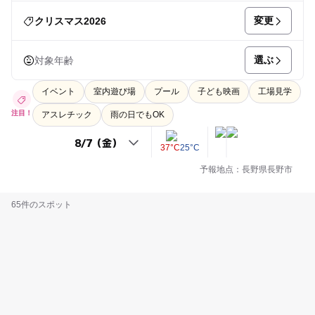
変更
クリスマス2026
選ぶ
対象年齢
イベント
室内遊び場
プール
子ども映画
工場見学
注目！
アスレチック
雨の日でもOK
37°C
25°C
予報地点：長野県長野市
65件のスポット