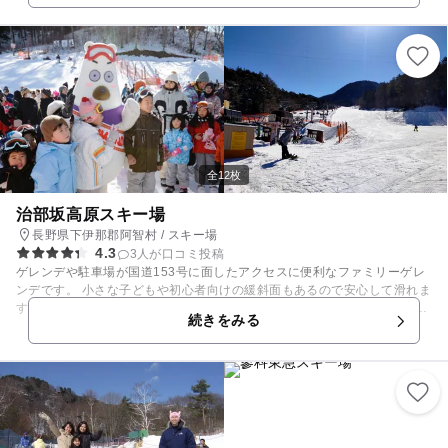
キーパークには、小さなお子様も元気いっぱい遊べる遊具が沢山！！ ふわ
ふわしたトランポリンのようなお山の「ふわふわマウンテン」や立体的な
構造で子供たちが上下左右に自由に遊ぶことができる「3D プレイネット
COSMO」、キッズジップラインやチュービングも楽しめます。 ご家族み
んなで思う存分遊んじゃおう！！
全12枚
治部坂高原スキー場
長野県下伊那郡阿智村 / スキー場
4.3
3人が口コミ投稿
ゲレンデや駐車場が国道153号に面したアクセスに便利なファミリーゲレ
ンデです。 小さな子どもや初心者向けの緩斜面もあるので安心して滑れま
す。キッズパークにあるそり専用の本格的なスレッドゲレンデは長さが約
続きをみる
50mあり、爽快に滑れるので子どもたちも大はしゃぎ。すぐ横には雪遊び
ができるスペースもあります。 キッズスキースクールは予約が必要ですの
でご注意ください。