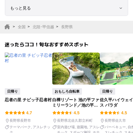
もっと見る
室内遊び場
遊園地
全国
北陸･甲信越
長野県
テーマパーク
動物園
迷ったらココ！旬なおすすめスポット
サファリパーク
植物園・フラワーパー
ク
キャンプ場
バーベキュー
釣り
自然景観
日帰り
おもしろ自転車
日帰り
忍者の里 チビッ子忍者村
白樺リゾート 池の平ファ
佐久平ハイウェイ
いちご狩り
農業体験
ミリーランド／池の平ホ
ス パラダ
テル
4.7
4.5
4.5
潮干狩り
社会見学
長野県長野市
長野県北佐久郡立科町
長野県佐久市
テーマパーク
アスレチッ
室内遊び場
遊園地
アスレ
バーベキュー
自
ク
チック
スポーツ施設
ホテ
スレチック
スキ