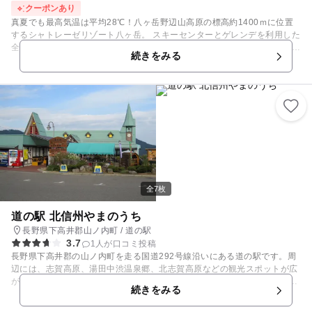
クーポンあり
真夏でも最高気温は平均28℃！八ヶ岳野辺山高原の標高約1400ｍに位置
するシャトレーゼリゾート八ヶ岳。 スキーセンターとゲレンデを利用した
全天候型ファミリー向けアクティビティ施設です！ 当日の再入場は何度で
続きをみる
も可能！飲食物の持ち込みOK！ さらにシャトレーゼならではのサービス
アイス付き！
全7枚
道の駅 北信州やまのうち
長野県下高井郡山ノ内町 / 道の駅
3.7
1人が口コミ投稿
長野県下高井郡の山ノ内町を走る国道292号線沿いにある道の駅です。周
辺には、志賀高原、湯田中渋温泉郷、北志賀高原などの観光スポットが広
がります。国道沿いの青いトンガリ帽子の屋根が目印となっています。特
続きをみる
産品展示販売コーナーには、野沢菜漬け、志賀高原みそなどの地元の特産
品が、農産物直売所には地元の新鮮な野菜や果物が数多く並びます。