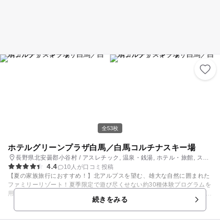
全53枚
ホテルグリーンプラザ白馬／白馬コルチナスキー場
長野県北安曇郡小谷村 / アスレチック, 温泉・銭湯, ホテル・旅館, スキ
4.4
ー場, 自然体験・アクティビティ
10人が口コミ投稿
【夏の家族旅行におすすめ！】北アルプスを望む、雄大な自然に囲まれた
ファミリーリゾート！夏季限定で遊び尽くせない約30種体験プログラムを
用意した 「コルチナワンダーヴィレッジ」が大人気！リゾート内の自然の
続きをみる
樹の上のアスレチックや信州自然エリアに移動してシャワークライミング
等のアクティブプログラム。ガイドさんと一緒にクワガタ捕りやサバイバ
ルフィッシング等の自然体験。夜は毎日開催「コルチナ縁日」や「焚き火