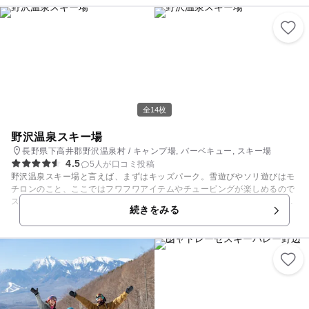
全14枚
野沢温泉スキー場
長野県下高井郡野沢温泉村 / キャンプ場, バーベキュー, スキー場
4.5
5人が口コミ投稿
野沢温泉スキー場と言えば、まずはキッズパーク。雪遊びやソリ遊びはモ
チロンのこと、ここではフワフワアイテムやチュービングが楽しめるので
スキーやスノボがまだ出来ない小さな子もニコニコ♪ それでも、徐々に
続きをみる
「寒いよ～」と駄々をこね始めるのが子ども。 そんな時には屋内にある無
料キッズ休憩所「ナスキールーム」で一休み。ココには授乳スペース併設
なので赤ちゃんがいても大丈夫です。また、託児所は1歳から6歳まで利用
できるので、パパやママも安心してスキーやスノボを楽しめます。 スキー
やスノボを少しずつ覚えてきたキッズにも野沢温泉スキー場のコースはピ
ッタリ。 場内にある36のコースのうち約40％が初級者向けで、山頂エリ
アにも緩やかな斜面が広がっています。家族での練習に最適！ 安全バー付
きの4人乗りリフトは家族全員で乗れる安心・安全な設計。もしも頂上で