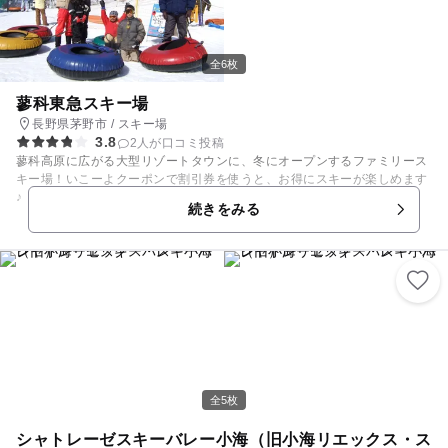
全6枚
蓼科東急スキー場
長野県茅野市 / スキー場
3.8
2人が口コミ投稿
蓼科高原に広がる大型リゾートタウンに、冬にオープンするファミリース
キー場！いこーよクーポンで割引券を使うと、お得にスキーが楽しめます
♪ ゲレンデはスキーデビューの子どもにぴったりのコンパクトな広さ。
続きをみる
上達に合わせてコースを選んで滑れます。 雪の上のレーシングカーや、タ
イヤのゴムで滑るチュービングはスリル満点。離れた場所にあるソリゲレ
ンデは、距離の長さに子どもも大満足です！雪遊び広場、キッズ広場もあ
ります。親子スキーデビュープランは、午前中のスクールとリフト1日券
のパック。不安な子どもが親と一緒にレッスンを受け、親は教え方を学べ
ると好評です。 【スキー場情報】 例年12月中旬頃～例年3月初旬頃
全5枚
シャトレーゼスキーバレー小海（旧小海リエックス・ス