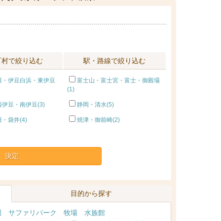
町村で絞り込む
駅・路線で絞り込む
田・伊豆白浜・東伊豆
富士山・富士宮・富士・御殿場
(1)
伊豆・南伊豆(3)
静岡・清水(5)
・袋井(4)
焼津・御前崎(2)
決定
目的から探す
園
サファリパーク
牧場
水族館