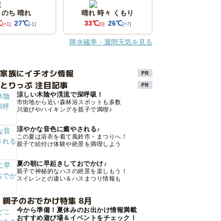
 のち 晴れ
晴れ 時々 くもり
℃
27℃
33℃
26℃
[+1]
[-1]
[0]
[+7]
降水確率・週間天気を見る
け家族にイチオシ情報
とりっぷ 注目記事
涼しい木陰や渓流で深呼吸！
市街地から近い森林浴スポットも多数
川遊びやハイキングを親子で満喫♪
涼やかな音色に癒やされる♪
この夏は浴衣を着て風鈴市・まつりへ！
親子で絵付け体験や絶景を満喫しよう
夏の朝に早起きしておでかけ♪
親子で神秘的なハスの絶景を楽しもう！
スイレンとの違い＆ハスまつり情報も
 親子のおでかけ特集 8月
今から準備！夏休みのお出かけ情報満載
おすすめ遊び場＆イベントをチェック！