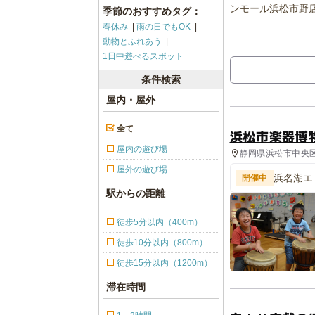
季節のおすすめタグ：
春休み
雨の日でもOK
動物とふれあう
1日中遊べるスポット
条件検索
屋内・屋外
全て
浜松市楽器博
屋内の遊び場
静岡県浜松市中央区
屋外の遊び場
浜名湖エ
開催中
ツアー
駅からの距離
徒歩5分以内（400m）
徒歩10分以内（800m）
徒歩15分以内（1200m）
滞在時間