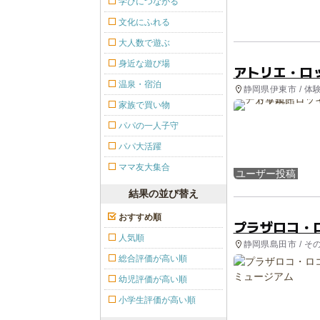
学びにつながる
文化にふれる
大人数で遊ぶ
身近な遊び場
アトリエ・ロ
温泉・宿泊
静岡県伊東市 / 体
家族で買い物
パパの一人子守
パパ大活躍
ママ友大集合
ユーザー投稿
結果の並び替え
おすすめ順
プラザロコ・
人気順
静岡県島田市 / そ
総合評価が高い順
幼児評価が高い順
小学生評価が高い順