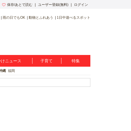
保存/あとで読む
ユーザー登録(無料)
ログイン
雨の日でもOK
動物とふれあう
1日中遊べるスポット
かけニュース
子育て
特集
沖縄
福岡