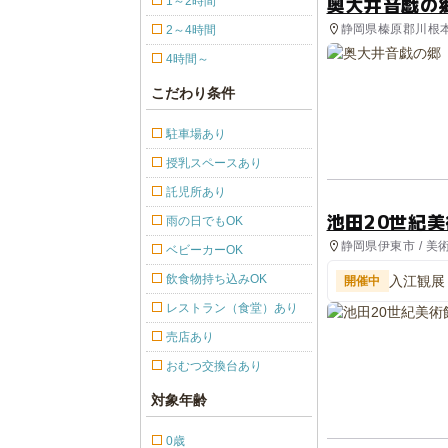
奥大井音戯の
1～2時間
静岡県榛原郡川根本町
2～4時間
4時間～
こだわり条件
駐車場あり
授乳スペースあり
託児所あり
池田20世紀
雨の日でもOK
静岡県伊東市 / 美
ベビーカーOK
飲食物持ち込みOK
入江観展
開催中
レストラン（食堂）あり
売店あり
おむつ交換台あり
対象年齢
0歳