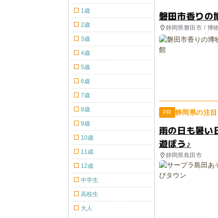
1歳
磐田市香りの
2歳
静岡県磐田市 / 博
3歳
4歳
5歳
6歳
7歳
8歳
静岡県の注目
PR
9歳
雨の日も暑い
10歳
遊ぼう♪
11歳
静岡県島田市
12歳
中学生
高校生
大人