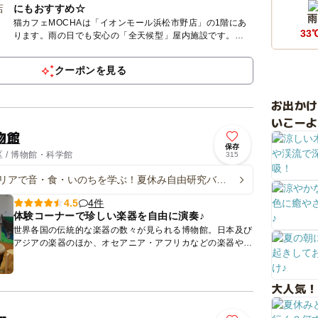
にもおすすめ☆
雨
猫カフェMOCHAは「イオンモール浜松市野店」の1階にあ
33
ります。雨の日でも安心の「全天候型」屋内施設です。
MOCHAが目指しているのは、人も、猫も、その時にいちば
ん幸せなこと...
クーポンを見る
お出か
いこーよ
物館
保存
 / 博物館・科学館
315
リアで音・食・いのちを学ぶ！夏休み自由研究バス
4件
4.5
体験コーナーで珍しい楽器を自由に演奏♪
世界各国の伝統的な楽器の数々が見られる博物館。日本及び
アジアの楽器のほか、オセアニア・アフリカなどの楽器や鍵
盤楽器、アメリカ、ヨーロッパの管楽器や弦楽器も展示され
ています。 ...
大人気！