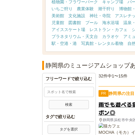
植物園・フラワーパーク
キャンプ場
バ
いちご狩り
農業体験
潮干狩り
博物館
美術館
文化施設
神社・寺院
アスレチ
児童館
図書館
プール
海水浴場
温泉
アイススケート場
レストラン・カフェ
プラネタリウム・天文台
カラオケ
アミ
駅・空港・港
写真館・レンタル着物
自
静岡県のミュージアムショップ
32件中1〜15件
フリーワードで絞り込む
静岡県の注目
PR
雨でも遊べる
ポン◎
タグで絞り込む
静岡県浜松市中央
タグを選択