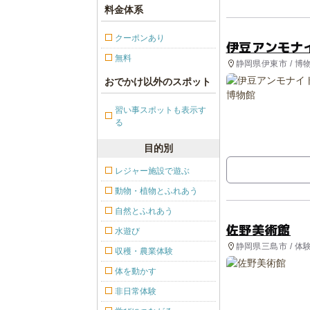
料金体系
クーポンあり
伊豆アンモナ
無料
静岡県伊東市 / 博
おでかけ以外のスポット
習い事スポットも表示す
る
目的別
レジャー施設で遊ぶ
動物・植物とふれあう
自然とふれあう
佐野美術館
水遊び
静岡県三島市 / 体
収穫・農業体験
体を動かす
非日常体験