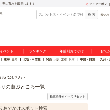
、夢の育みを応援します！
マイクーポン
春休み
イベント
ランキング
年齢別おでかけ
おで
東海
愛知
北陸・甲信越
関西
大阪
京都
兵庫
中国・四国
九州・
ありおでかけスポット
ありの遊ぶところ一覧
検索条件をすべてリセット
りおでかけスポット検索