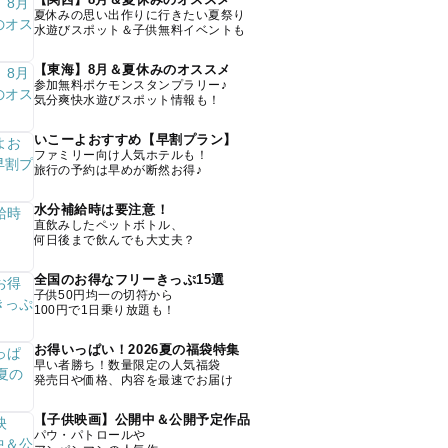
夏休みの思い出作りに行きたい夏祭り
水遊びスポット＆子供無料イベントも
【東海】8月＆夏休みのオススメ
参加無料ポケモンスタンプラリー♪
気分爽快水遊びスポット情報も！
いこーよおすすめ【早割プラン】
ファミリー向け人気ホテルも！
旅行の予約は早めが断然お得♪
水分補給時は要注意！
直飲みしたペットボトル、
何日後まで飲んでも大丈夫？
全国のお得なフリーきっぷ15選
子供50円均一の切符から
100円で1日乗り放題も！
お得いっぱい！2026夏の福袋特集
早い者勝ち！数量限定の人気福袋
発売日や価格、内容を最速でお届け
【子供映画】公開中＆公開予定作品
パウ・パトロールや