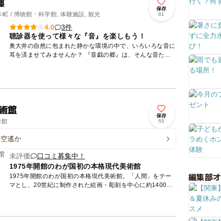
郷
保存
 / 博物館・科学館, 体験施設, 観光
81
3件
4.0
聴診器を使って様々な『音』を楽しもう！
奥大井の自然に包まれた静かな環境の中で、いろいろな音に
耳を済ませてみませんか？ 『音戯の郷』は、そんな音たち
をテーマとした体験型ミュージアムです。 昔懐かしい
音、...
美術館
保存
術館
55
 空遙か
未評価
口コミ募集中！
1975年開館のわが国初の本格現代美術館
編集部
1975年開館のわが国初の本格現代美術館。「人間」をテー
マとし、20世紀に制作された絵画・彫刻を中心に約1400点
収蔵しています。所蔵作品はルノワール、ボナール、ピカ
ソ、マチ...