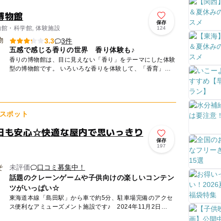
博物館
保存
物館・科学館, 体験施設
124
3件
3.3
五感で感じる香りの世界 香り体験も♪
香りの博物館は、目に見えない「香り」をテーマにした体験
型の博物館です。 いろいろな香りを体験して、「香育」し
てみませんか？ 香りがあるから食べ物を「おいしい」と
感...
スポット
日も安心☆快適な屋内で思いっきり
保存
197
未評価
口コミ募集中！
話題のクレーンゲームや子供向けの楽しいコンテン
ツがいっぱい☆
東海道本線「島田駅」から車で約5分、駐車場完備のアクセ
ス便利なアミューズメント施設です♪ 2024年11月2日
（土）に「サープラ島田あそびタウン」としてリニューアル