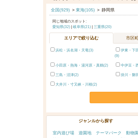
全国(929)
>
東海(105)
>
静岡県
同じ地域のスポット:
愛知県(32)
|
岐阜県(21)
|
三重県(20)
エリアで絞り込む
市区
浜松・浜名湖・天竜(3)
伊東・下
(9)
小田原・熱海・湯河原・真鶴(2)
中伊豆・西
三島・沼津(2)
掛川・磐田
大井川・寸又峡・川根(2)
ジャンルから探す
室内遊び場
遊園地
テーマパーク
動物