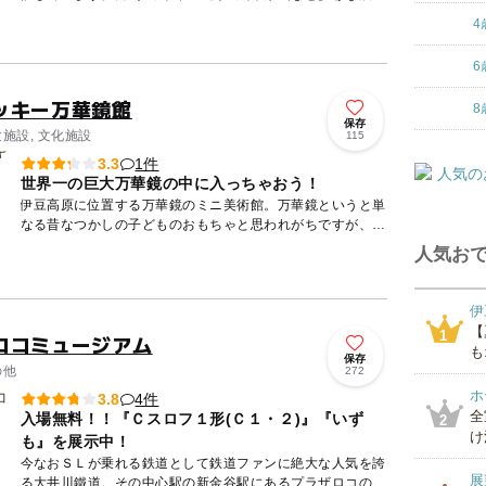
会テーマが魅力です。小中学生対象のイベントもありますの
4
で、芸術を身...
6
ッキー万華鏡館
8
保存
験施設, 文化施設
115
1件
3.3
世界一の巨大万華鏡の中に入っちゃおう！
伊豆高原に位置する万華鏡のミニ美術館。万華鏡というと単
なる昔なつかしの子どものおもちゃと思われがちですが、実
はとても芸術性が高く、特にここでも展示されている万華鏡
人気おで
作家、山見浩...
伊
【
1
ロコミュージアム
も
保存
の他
272
ホ
4件
3.8
全
入場無料！！『Ｃスロフ１形(Ｃ１・２)』『いず
2
け
も』を展示中！
今なおＳＬが乗れる鉄道として鉄道ファンに絶大な人気を誇
展
る大井川鐵道。その中心駅の新金谷駅にあるプラザロコの一