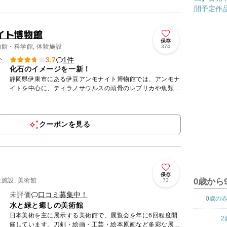
オープン☆...
イト博物館
保存
物館・科学館, 体験施設
374
1件
3.7
化石のイメージを一新！
静岡県伊東市にある伊豆アンモナイト博物館では、アンモナ
イトを中心に、ティラノサウルスの頭骨のレプリカや魚類の
化石を展示しています。 専門家の館長による化石クリーニ
ングの...
クーポンを見る
保存
験施設, 美術館
0歳から
73
未評価
口コミ募集中！
0歳の
水と緑と癒しの美術館
日本美術を主に展示する美術館で、展覧会を年に6回程度開
2
催しています。刀剣・絵画・工芸・絵本原画など多彩な展覧