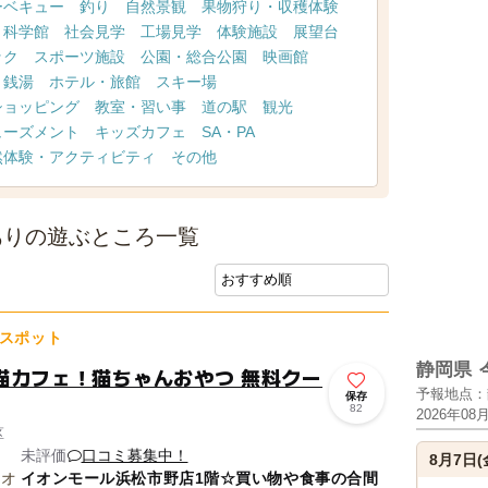
ーベキュー
釣り
自然景観
果物狩り・収穫体験
・科学館
社会見学
工場見学
体験施設
展望台
ック
スポーツ施設
公園・総合公園
映画館
・銭湯
ホテル・旅館
スキー場
ショッピング
教室・習い事
道の駅
観光
ューズメント
キッズカフェ
SA・PA
然体験・アクティビティ
その他
ありの遊ぶところ一覧
スポット
静岡県
猫カフェ！猫ちゃんおやつ 無料クー
予報地点：
保存
82
2026年08
区
未評価
口コミ募集中！
8月7日(
イオンモール浜松市野店1階☆買い物や食事の合間