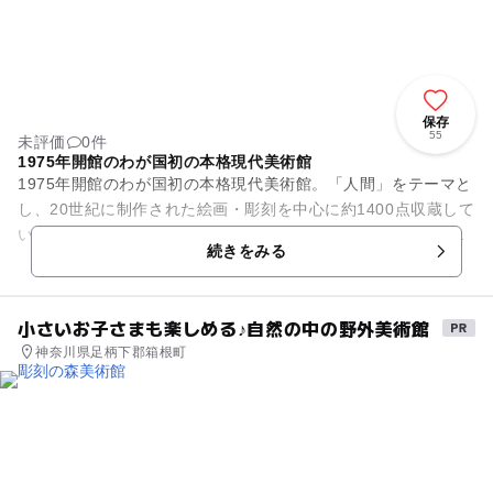
保存
55
未評価
0件
1975年開館のわが国初の本格現代美術館
1975年開館のわが国初の本格現代美術館。「人間」をテーマと
し、20世紀に制作された絵画・彫刻を中心に約1400点収蔵して
います。所蔵作品はルノワール、ボナール、ピカソ、マチス、
続きをみる
レジェ、シャガー...
小さいお子さまも楽しめる♪自然の中の野外美術館
神奈川県足柄下郡箱根町