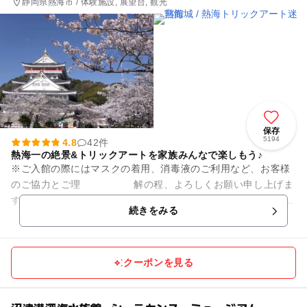
静岡県熱海市 / 体験施設, 展望台, 観光
保存
5194
4.8
42件
熱海一の絶景&トリックアートを家族みんなで楽しもう♪
※ご入館の際にはマスクの着用、消毒液のご利用など、お客様
のご協力とご理 解の程、よろしくお願い申し上げま
す。 ※発熱等、体調の悪い方のご入館をお断りさせていただき
続きをみる
ます。 ...
クーポンを見る