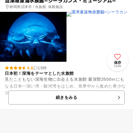
沼津港深海水族館~シーラカンス・ミュージアム~
静岡県沼津市 / 水族館, 体験施設
保存
1048
4.6
19件
日本初！深海をテーマとした水族館
見たこともない深海生物に出会える水族館 最深部2500ｍにも
なる日本一深い湾・駿河湾をはじめ、世界中から集めた希少な
深海生物を展示しています。 環境の変化に弱く捕獲・輸送・
続きをみる
飼育...