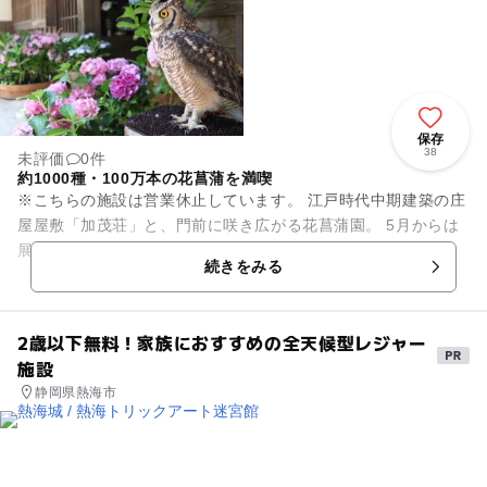
保存
38
未評価
0件
約1000種・100万本の花菖蒲を満喫
※こちらの施設は営業休止しています。 江戸時代中期建築の庄
屋屋敷「加茂荘」と、門前に咲き広がる花菖蒲園。 5月からは
展示温室にてオリジナルアジサイ展が開催され、 5月下旬頃～6
続きをみる
月中...
2歳以下無料！家族におすすめの全天候型レジャー
施設
静岡県熱海市