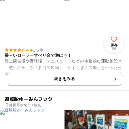
保存
451
4.4
5件
長～いローラーすべり台で遊ぼう！
陸上競技場や野球場、テニスコートなどの本格的な運動施設と
「芝生の丘」や「多目的広場」「やすらぎの広場」といった公
園施設が併設された広大な運動公園です。 親子連れに大人気な
続きをみる
のが「芝生の丘」にある...
遊覧船ゆーみんフック
静岡県伊東市 / 観光