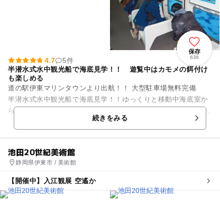
保存
638
4.7
5件
半潜水式水中観光船で海底見学！！ 遊覧中はカモメの餌付け
も楽しめる
道の駅伊東マリンタウンより出航！！ 大型駐車場無料完備
半潜水式水中観光船で海底見学！！ゆっくりと移動中海底室か
ら海底の様子がご覧いただけます。 お魚の様子がご覧いただけ
続きをみる
ます。 ...
池田20世紀美術館
静岡県伊東市 / 美術館
【開催中】入江観展 空遙か