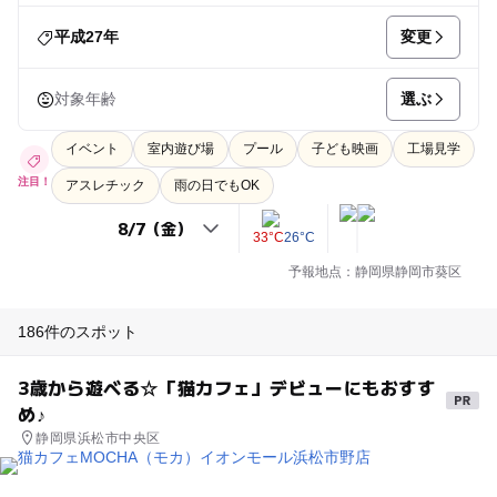
変更
平成27年
選ぶ
対象年齢
イベント
室内遊び場
プール
子ども映画
工場見学
注目！
アスレチック
雨の日でもOK
33°C
26°C
予報地点：静岡県静岡市葵区
186件のスポット
3歳から遊べる☆「猫カフェ」デビューにもおすす
め♪
静岡県浜松市中央区