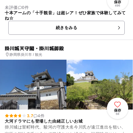
保存
496
未評価
0件
十本アームの「十手観音」は超レア！ぜひ家族で体験してみて
ね☆
続きをみる
掛川城天守閣・掛川城御殿
静岡県掛川市 / 観光
保存
68
3.7
4件
大河ドラマにも登場した由緒正しいお城
掛川城は室町時代、駿河の守護大名今川氏が遠江進出を狙い、