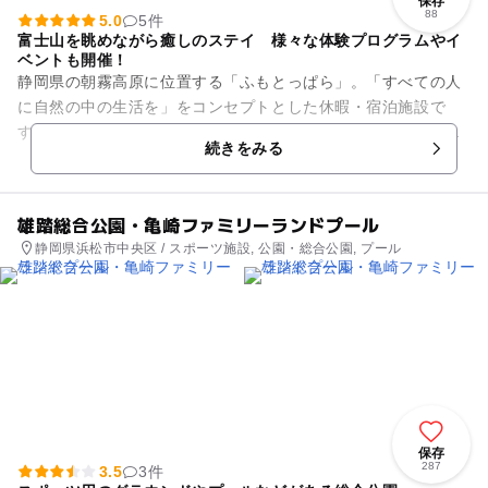
保存
88
5.0
5件
富士山を眺めながら癒しのステイ 様々な体験プログラムやイ
ベントも開催！
静岡県の朝霧高原に位置する「ふもとっぱら」。「すべての人
に自然の中の生活を」をコンセプトとした休暇・宿泊施設で
す。富士山はもちろん、その周辺の素晴らしい自然に囲まれな
続きをみる
がらアウトドアが楽しめます。...
雄踏総合公園・亀崎ファミリーランドプール
静岡県浜松市中央区 / スポーツ施設, 公園・総合公園, プール
保存
287
3.5
3件