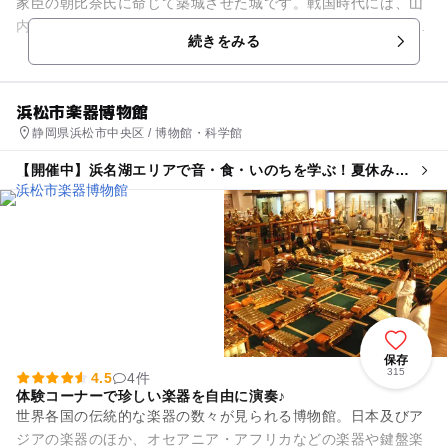
家臣の朝比奈氏に命じて築城させた城です。戦国時代には、山
内一豊が城主として10年間在城。大河ドラマの舞台としても有
続きをみる
名です。 現在の掛...
浜松市楽器博物館
静岡県浜松市中央区 / 博物館・科学館
【開催中】浜名湖エリアで音・食・いのちを学ぶ！夏休み自
由研究バスツアー
保存
315
4.5
4件
体験コーナーで珍しい楽器を自由に演奏♪
世界各国の伝統的な楽器の数々が見られる博物館。日本及びア
ジアの楽器のほか、オセアニア・アフリカなどの楽器や鍵盤楽