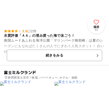
保存
93
3.6
2件
水質評価「ＡＡ」の澄み渡った海で泳ごう！
南国ムードあふれる海洋公園「マリンパーク御前崎」は夏のシ
ーズンにもなればたくさんの人でにぎわう人気スポット！ 白い
砂浜輝く美しい景色と、快適で安全な入江式の海水浴場は子ど
続きをみる
も連れのファミリーにもお...
富士ミルクランド
静岡県富士宮市 / 牧場, バーベキュー, ホテル・旅館