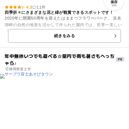
保存
369
4.3
11件
四季折々にさまざまな花と緑が観賞できるスポットです！
2020年に開園50周年を迎えたはままつフラワーパーク。 浜名
湖畔の自然の地形を活かして作られた園内では、世界一美しい
『桜とチューリップの庭園』をはじめ、フジ、バラ、ハナショ
続きをみる
ウブ、花壇を彩る草...
年中無休いつでも遊べる☆屋内で雨も暑さもへっち
ゃら♪
静岡県富士市