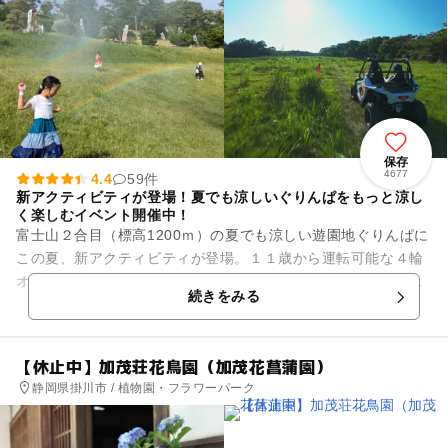
保存
4677
4.4
59件
新アクティビティが登場！夏でも涼しいぐりんぱをもっと涼し
く楽しむイベント開催中！
富士山２合目（標高1200ｍ）の夏でも涼しい遊園地ぐりんぱに
この夏、新アクティビティが登場。１１歳から運転可能な４輪
オフロードバギー「フジヤマバギー」、全長約３キロの大自然
続きをみる
の中を走る「ＭＴＢサイ...
【休止中】加茂荘花鳥園（加茂花菖蒲園）
静岡県掛川市 / 植物園・フラワーパーク