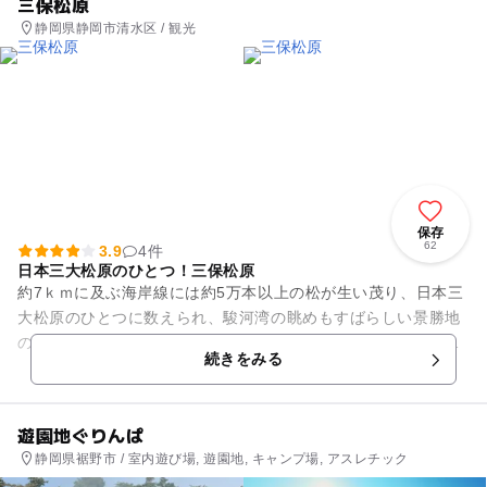
三保松原
静岡県静岡市清水区 / 観光
保存
62
3.9
4件
日本三大松原のひとつ！三保松原
約7ｋｍに及ぶ海岸線には約5万本以上の松が生い茂り、日本三
大松原のひとつに数えられ、駿河湾の眺めもすばらしい景勝地
の三保松原。松林の緑、海の青、打ち寄せる白波。そして波打
続きをみる
ち際から望む富士山は、一...
遊園地ぐりんぱ
静岡県裾野市 / 室内遊び場, 遊園地, キャンプ場, アスレチック