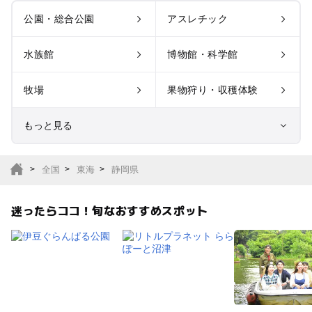
公園・総合公園
アスレチック
水族館
博物館・科学館
牧場
果物狩り・収穫体験
もっと見る
室内遊び場
遊園地
全国
東海
静岡県
テーマパーク
動物園
迷ったらココ！旬なおすすめスポット
サファリパーク
植物園・フラワーパー
ク
キャンプ場
バーベキュー