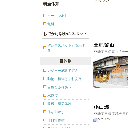
料金体系
クーポンあり
無料
おでかけ以外のスポット
土肥金山
習い事スポットも表示す
る
静岡県伊豆市 / テ
目的別
レジャー施設で遊ぶ
動物・植物とふれあう
自然とふれあう
水遊び
収穫・農業体験
小山城
体を動かす
静岡県榛原郡吉田町 
非日常体験