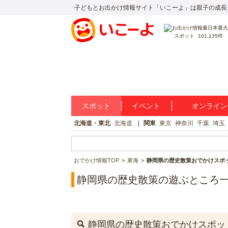
子どもとお出かけ情報サイト「いこーよ」は親子の成長
スポット
101,135件
スポット
イベント
オンライン
北海道・東北
北海道
関東
東京
神奈川
千葉
埼玉
おでかけ情報TOP
東海
静岡県の歴史散策おでかけスポ
静岡県の歴史散策の遊ぶところ
静岡県の歴史散策おでかけスポッ