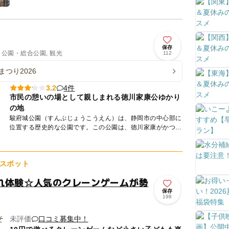
としても有名で...
保存
 公園・総合公園, 観光
112
まつり2026
4件
3.2
市民の憩いの場として親しまれる徳川家康公ゆかり
の地
駿府城公園（すんぷじょうこうえん）は、静岡市の中心部に
位置する歴史的な公園です。この公園は、徳川家康がかつて
居城としていた駿府城の跡地に作られ。現在では、復元され
た東御門や巽...
スポット
れ体験☆人気のクレーンゲームが勢
保存
198
未評価
口コミ募集中！