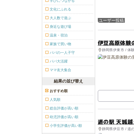
学びにつながる
文化にふれる
大人数で遊ぶ
ユーザー投稿
身近な遊び場
温泉・宿泊
伊豆高原体験
家族で買い物
静岡県伊東市 / 体
パパの一人子守
パパ大活躍
ママ友大集合
結果の並び替え
おすすめ順
人気順
総合評価が高い順
幼児評価が高い順
道の駅 天城越
小学生評価が高い順
静岡県伊豆市 / 道