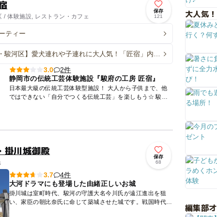
宿
大人気！
保存
 / 体験施設, レストラン・カフェ
121
ーティー
・駿河区】愛犬連れや子連れに大人気！「匠宿」内カ
夏限定ランチ登場
2件
3.0
静岡市の伝統工芸体験施設『駿府の工房 匠宿』
日本最大級の伝統工芸体験型施設！ 大人から子供まで、他
ではできない「自分でつくる伝統工芸」を楽しもう☆ 駿河
竹千筋細工・木工・染めもの・漆・陶芸。その他にオクシズ
材で...
・掛川城御殿
保存
光
68
4件
3.7
大河ドラマにも登場した由緒正しいお城
掛川城は室町時代、駿河の守護大名今川氏が遠江進出を狙
い、家臣の朝比奈氏に命じて築城させた城です。戦国時代に
編集部
は、山内一豊が城主として10年間在城。大河ドラマの舞台