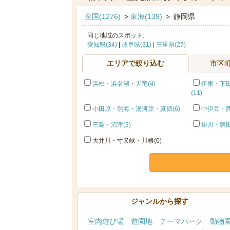
全国(1276)
>
東海(139)
>
静岡県
同じ地域のスポット:
愛知県(34)
|
岐阜県(31)
|
三重県(27)
エリアで絞り込む
市区
浜松・浜名湖・天竜(4)
伊東・下
(11)
小田原・熱海・湯河原・真鶴(6)
中伊豆・西
三島・沼津(3)
掛川・磐田
大井川・寸又峡・川根(0)
ジャンルから探す
室内遊び場
遊園地
テーマパーク
動物