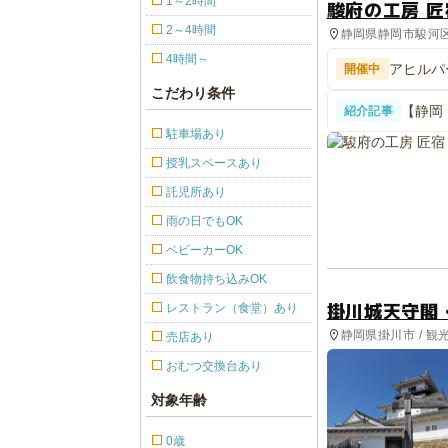
1～2時間
駿府の工房 匠
2～4時間
静岡県静岡市駿河区
4時間～
アヒルパ
開催中
こだわり条件
【静岡
紹介記事
フェに
駐車場あり
授乳スペースあり
託児所あり
雨の日でもOK
ベビーカーOK
飲食物持ち込みOK
掛川城天守閣
レストラン（食堂）あり
静岡県掛川市 / 観
売店あり
おむつ交換台あり
対象年齢
0歳