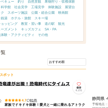
ーベキュー
釣り
自然景観
果物狩り・収穫体験
・科学館
社会見学
工場見学
体験施設
展望台
ック
スポーツ施設
公園・総合公園
映画館
・銭湯
ホテル・旅館
スキー場
ショッピング
教室・習い事
道の駅
観光
ューズメント
キッズカフェ
SA・PA
然体験・アクティビティ
その他
一覧
スポット
恐竜達が出現！恐竜時代にタイムス
保存
6,151
静岡県
81件
4.7
予報地点：
家族でドキドキ体験！愛犬と一緒に乗れるアトラク