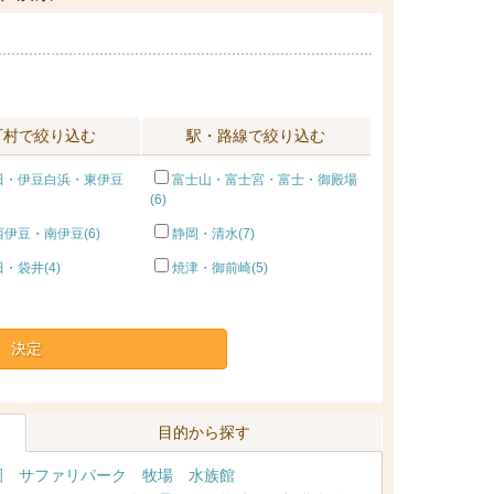
町村で絞り込む
駅・路線で絞り込む
田・伊豆白浜・東伊豆
富士山・富士宮・富士・御殿場
(6)
伊豆・南伊豆(6)
静岡・清水(7)
・袋井(4)
焼津・御前崎(5)
決定
目的から探す
園
サファリパーク
牧場
水族館