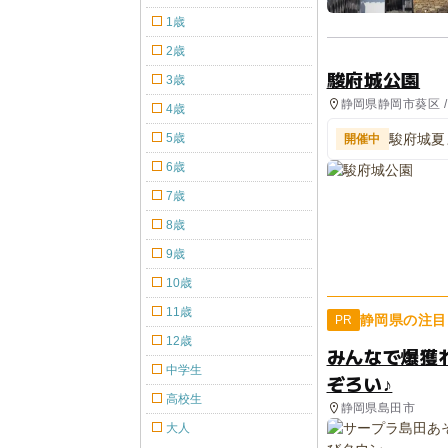
1歳
2歳
駿府城公園
3歳
静岡県静岡市葵区 /
4歳
5歳
駿府城夏
開催中
6歳
7歳
8歳
9歳
10歳
11歳
静岡県の注目
PR
12歳
みんなで爆獲
中学生
ぞろい♪
高校生
静岡県島田市
大人