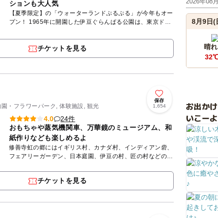
2026年08
ションも大人気
【夏季限定】の「ウォーターランドぷるぷる」が今年もオー
8月9日(
プン！ 1965年に開園した伊豆ぐらんぱる公園は、東京ドー
ム約5個分・約22万㎡の園内で大人も子供も様々なアトラ
ク...
晴れ
チケットを見る
32
保存
お出か
物園・フラワーパーク, 体験施設, 観光
1,654
いこーよ
24件
4.0
おもちゃや蒸気機関車、万華鏡のミュージアム、和
紙作りなども楽しめるよ
修善寺虹の郷にはイギリス村、カナダ村、インディアン砦、
フェアリーガーデン、日本庭園、伊豆の村、匠の村などのエ
リアがあります。 日本庭園は、四季折々の花々が咲き目を
楽しませて...
チケットを見る