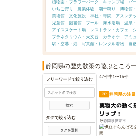
植物園・フラワーパーク
キャンプ場
バ
いちご狩り
農業体験
潮干狩り
博物館
美術館
文化施設
神社・寺院
アスレチ
児童館
図書館
プール
海水浴場
温泉
アイススケート場
レストラン・カフェ
プラネタリウム・天文台
カラオケ
アミ
駅・空港・港
写真館・レンタル着物
自
静岡県の歴史散策の遊ぶところ
47件中1〜15件
フリーワードで絞り込む
静岡県の注目
PR
実物大の動く
リップ！
タグで絞り込む
静岡県伊東市
タグを選択