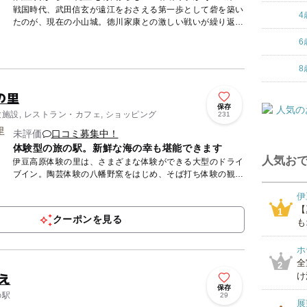
戦国時代、武田信玄が遠江をおさえる第一歩として砦を築い
4
たのが、現在の小山城。徳川家康との激しい戦いが繰り返さ
れた後、敗北を悟った武田方は自ら城に火をかけ、甲州へ落
6
ちていったと...
8
の里
保存
験施設, レストラン・カフェ, ショッピング
231
未評価
口コミ募集中！
体験型の旅の駅。新鮮な海の幸も堪能できます
人気おで
伊豆高原体験の里は、さまざまな体験ができる大型のドライ
ブイン。陶芸体験の八幡野窯をはじめ、そば打ち体験の観音
亭、伊豆のアート体験さくら坂、伊豆のグルメ食事処のあか
伊
ざわ、お土産...
【
1
クーポンを見る
も
ホ
全
2
え
け
保存
の駅
29
展