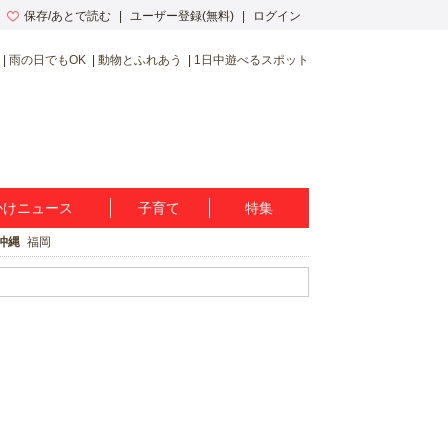
保存/あとで読む
ユーザー登録(無料)
ログイン
雨の日でもOK
動物とふれあう
1日中遊べるスポット
かけニュース
子育て
特集
沖縄
福岡