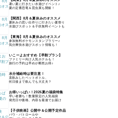
暑い夏に行きたい水遊びイベント♪
夏の定番恐竜＆昆虫展も開催！
【関西】8月＆夏休みのオススメ
夏休みの思い出作りに行きたい夏祭り
水遊びスポット＆子供無料イベントも
【東海】8月＆夏休みのオススメ
参加無料ポケモンスタンプラリー♪
気分爽快水遊びスポット情報も！
いこーよおすすめ【早割プラン】
ファミリー向け人気ホテルも！
旅行の予約は早めが断然お得♪
水分補給時は要注意！
直飲みしたペットボトル、
何日後まで飲んでも大丈夫？
お得いっぱい！2026夏の福袋特集
早い者勝ち！数量限定の人気福袋
発売日や価格、内容を最速でお届け
【子供映画】公開中＆公開予定作品
パウ・パトロールや