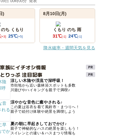
月09日 00時00分
発表
日)
8月10日(月)
 のち くもり
くもり のち 雨
℃
25℃
31℃
24℃
[+3]
[+5]
[-1]
[-1]
降水確率・週間天気を見る
け家族にイチオシ情報
とりっぷ 注目記事
涼しい木陰や渓流で深呼吸！
市街地から近い森林浴スポットも多数
川遊びやハイキングを親子で満喫♪
涼やかな音色に癒やされる♪
この夏は浴衣を着て風鈴市・まつりへ！
親子で絵付け体験や絶景を満喫しよう
夏の朝に早起きしておでかけ♪
親子で神秘的なハスの絶景を楽しもう！
スイレンとの違い＆ハスまつり情報も