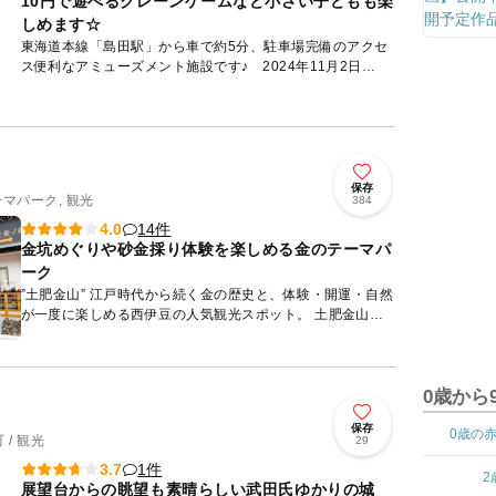
10円で遊べるクレーンゲームなど小さい子どもも楽
しめます☆
東海道本線「島田駅」から車で約5分、駐車場完備のアクセ
ス便利なアミューズメント施設です♪ 2024年11月2日
（土）に「サープラ島田あそびタウン」としてリニューアル
オープン☆...
保存
ーマパーク, 観光
384
14件
4.0
金坑めぐりや砂金採り体験を楽しめる金のテーマパ
ーク
”土肥金山” 江戸時代から続く金の歴史と、体験・開運・自然
が一度に楽しめる西伊豆の人気観光スポット。 土肥金山
は、江戸時代に佐渡金山と並ぶ日本有数の金山として栄えた
歴...
0歳から
保存
0歳の
/ 観光
29
1件
3.7
2
展望台からの眺望も素晴らしい武田氏ゆかりの城