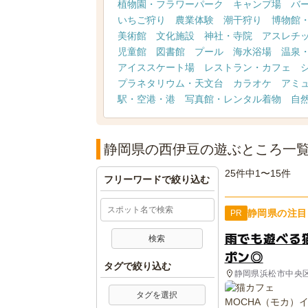
植物園・フラワーパーク
キャンプ場
バ
いちご狩り
農業体験
潮干狩り
博物館
美術館
文化施設
神社・寺院
アスレチ
児童館
図書館
プール
海水浴場
温泉
アイススケート場
レストラン・カフェ
プラネタリウム・天文台
カラオケ
アミ
駅・空港・港
写真館・レンタル着物
自
静岡県の西伊豆の遊ぶところ一
25件中1〜15件
フリーワードで絞り込む
静岡県の注目
PR
雨でも遊べる
ポン◎
タグで絞り込む
静岡県浜松市中央
タグを選択