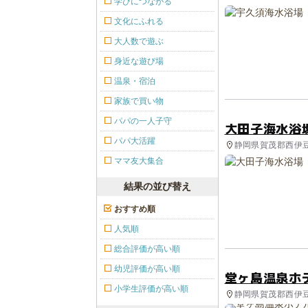
学びにつながる
文化にふれる
大人数で遊ぶ
身近な遊び場
温泉・宿泊
家族で買い物
パパの一人子守
大田子海水浴
パパ大活躍
静岡県賀茂郡西伊豆
ママ友大集合
結果の並び替え
おすすめ順
人気順
総合評価が高い順
幼児評価が高い順
堂ヶ島温泉ホ
小学生評価が高い順
静岡県賀茂郡西伊豆