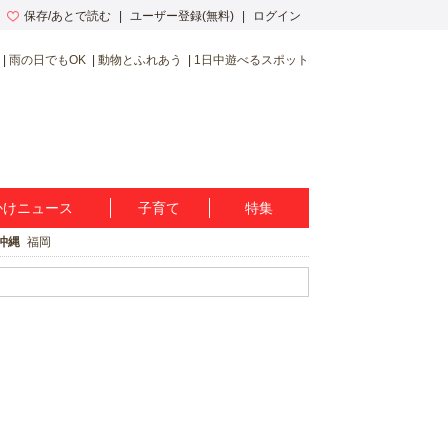
保存/あとで読む
ユーザー登録(無料)
ログイン
雨の日でもOK
動物とふれあう
1日中遊べるスポット
かけニュース
子育て
特集
沖縄
福岡