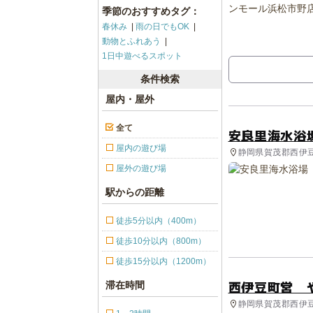
季節のおすすめタグ：
春休み
雨の日でもOK
動物とふれあう
1日中遊べるスポット
条件検索
屋内・屋外
全て
安良里海水浴
屋内の遊び場
静岡県賀茂郡西伊豆
屋外の遊び場
駅からの距離
徒歩5分以内（400m）
徒歩10分以内（800m）
徒歩15分以内（1200m）
西伊豆町営 
滞在時間
静岡県賀茂郡西伊豆町