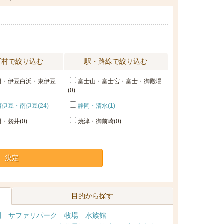
町村で絞り込む
駅・路線で絞り込む
田・伊豆白浜・東伊豆
富士山・富士宮・富士・御殿場
(0)
伊豆・南伊豆(24)
静岡・清水(1)
・袋井(0)
焼津・御前崎(0)
決定
目的から探す
園
サファリパーク
牧場
水族館