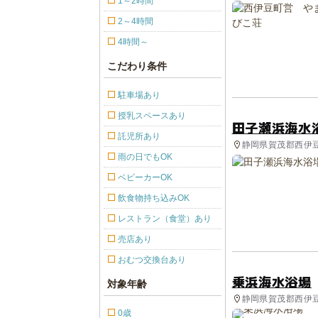
1～2時間
2～4時間
4時間～
こだわり条件
駐車場あり
授乳スペースあり
田子瀬浜海水
託児所あり
静岡県賀茂郡西伊豆
雨の日でもOK
ベビーカーOK
飲食物持ち込みOK
レストラン（食堂）あり
売店あり
おむつ交換台あり
乗浜海水浴場
対象年齢
静岡県賀茂郡西伊豆
0歳