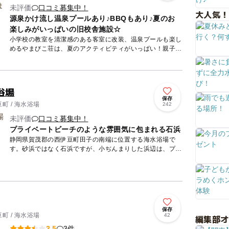
未評価
口コミ募集中！
大人気！
源泉かけ流し温泉プールあり♪BBQもあり♪夏のお
楽しみがいっぱいの旧校舎施設☆
小学校の教室を清潔感のある客室に改装、温泉プールも楽し
めるやまびこ荘は、夏のアクティビティがいっぱい！親子や
友達同士でBBQや温泉プール、温泉にも入れちゃいます！
親子で夏の思...
浴場
保存
町 / 海水浴場
242
未評価
口コミ募集中！
プライベートビーチのような雰囲気に包まれる石浜
静岡県賀茂郡の西伊豆町田子の南端に位置する海水浴場で
す。砂浜ではなく石浜ですが、小ぢんまりした浜辺は、プラ
イベートビーチのような雰囲気に包まれています。透明度の
高い海水が漂う...
保存
町 / 海水浴場
42
編集部
3件
3.5