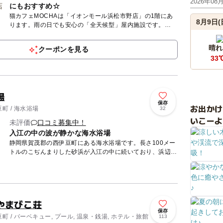
2026年08
にもおすすめ☆
猫カフェMOCHAは「イオンモール浜松市野店」の1階にあ
8月9日(
ります。雨の日でも安心の「全天候型」屋内施設です。
MOCHAが目指しているのは、人も、猫も、その時にいちば
ん幸せなこと...
晴れ
クーポンを見る
33
場
保存
お出か
町 / 海水浴場
32
いこーよ
未評価
口コミ募集中！
入江の中の波が静かな海水浴場
静岡県賀茂郡の西伊豆町にある海水浴場です。長さ100メー
トルのこぢんまりした砂浜が入江の中に続いており、浜辺に
行っては返す波は穏やで浅瀬もあるので、小さなお子さん連
れでも安心...
やまびこ荘
保存
 / バーベキュー, プール, 温泉・銭湯, ホテル・旅館
113