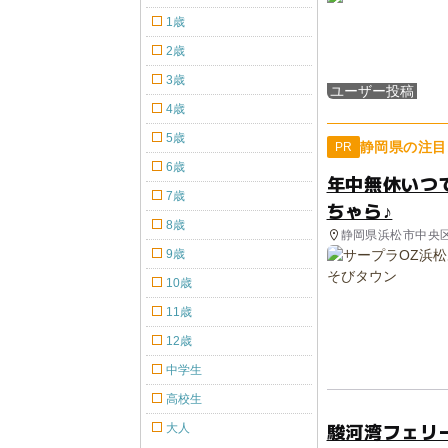
1歳
2歳
3歳
ユーザー投稿
4歳
5歳
静岡県の注目
PR
6歳
年中無休いつ
7歳
ちゃら♪
8歳
静岡県浜松市中央
9歳
10歳
11歳
12歳
中学生
高校生
駿河湾フェリ
大人