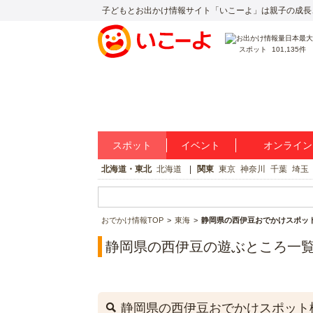
子どもとお出かけ情報サイト「いこーよ」は親子の成長
スポット
101,135件
スポット
イベント
オンライン
北海道・東北
北海道
関東
東京
神奈川
千葉
埼玉
おでかけ情報TOP
東海
静岡県の西伊豆おでかけスポッ
静岡県の西伊豆の遊ぶところ一
静岡県の西伊豆おでかけスポット