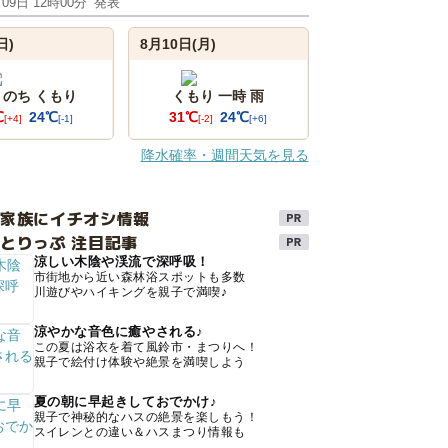
月09日 12時00分
発表
日)
8月10日(月)
 のち くもり
くもり 一時 雨
℃
24℃
31℃
24℃
[+4]
[-1]
[-2]
[+6]
降水確率・週間天気を見る
け家族にイチオシ情報
とりっぷ 注目記事
涼しい木陰や渓流で深呼吸！
市街地から近い森林浴スポットも多数
川遊びやハイキングを親子で満喫♪
涼やかな音色に癒やされる♪
この夏は浴衣を着て風鈴市・まつりへ！
親子で絵付け体験や絶景を満喫しよう
夏の朝に早起きしておでかけ♪
親子で神秘的なハスの絶景を楽しもう！
スイレンとの違い＆ハスまつり情報も