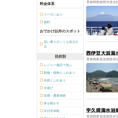
静岡県静岡市清水区 
料金体系
クーポンあり
無料
おでかけ以外のスポット
習い事スポットも表示す
る
西伊豆大浜海
目的別
静岡県賀茂郡西伊豆
レジャー施設で遊ぶ
動物・植物とふれあう
自然とふれあう
水遊び
収穫・農業体験
体を動かす
宇久須海水浴
非日常体験
静岡県賀茂郡西伊豆