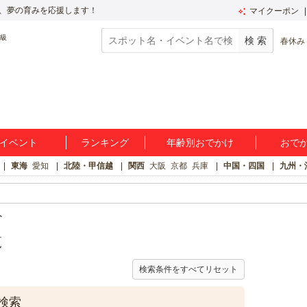
、夢の育みを応援します！
マイクーポン
春休み
イベント
ランキング
年齢別おでかけ
おで
東海
愛知
北陸・甲信越
関西
大阪
京都
兵庫
中国・四国
九州・
ト
覧
検索条件をすべてリセット
検索