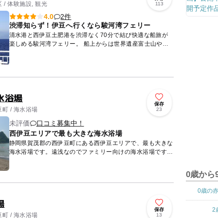
/ 体験施設, 観光
113
2件
4.0
渋滞知らず！伊豆へ行くなら駿河湾フェリー
清水港と西伊豆土肥港を渋滞なく70分で結び快適な船旅が
楽しめる駿河湾フェリー。 船上からは世界遺産富士山や構
成資産三保松原など駿河湾が織りなす四季折々の風景を眺め
ることがで...
水浴場
保存
町 / 海水浴場
23
未評価
口コミ募集中！
西伊豆エリアで最も大きな海水浴場
静岡県賀茂郡の西伊豆町にある西伊豆エリアで、最も大きな
海水浴場です。遠浅なのでファミリー向けの海水浴場です。
広々として解放感が漲る浜辺は混み合うことはほとんどな
く、ゆったりと...
0歳から
0歳の
場
2
保存
町 / 海水浴場
13