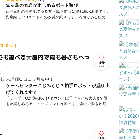
堂ヶ島の奇岩が楽しめるボート遊び
西伊豆町の景勝地である堂ヶ島を前面に望む海水浴場です。
海岸線に160メートルの砂浜が続きます。内海であるため、
波はとても静かで穏やかです。小さな子どもでも、安心して
海に入るこ...
スポット
でも遊べる☆屋内で雨も暑さもへっ
保存
501
区
未評価
口コミ募集中！
ゲームセンターにおみくじ？拍手ロボットが盛り上
げてくれます☆
「サープラOZ浜松あそびタウン」は子どもから大人まで誰
もが楽しめるアミューズメント施設です。浜松で愛され続け
て30年！お客様とともに作り上げてきた「OZ」の名をしっ
かりと残し...
ー
保存