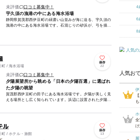
未評価
口コミ募集中！
4
宇久須の漁港の中にある海水浴場
6
静岡県賀茂郡西伊豆町の緑濃い山並みが海に迫る、宇久須の
漁港の中にある海水浴場です。石混じりの砂浜が、弓を描き
ながら230メートルにわたって続きます。浜辺を濡らす波は
8
穏やかなの...
場
保存
町 / 海水浴場
22
人気おで
未評価
口コミ募集中！
夕陽展望所から眺める「日本の夕陽百選」に選ばれ
た夕陽の眺望
伊
賀茂郡西伊豆町の田子にある海水浴場です。夕陽が美しく見
【
1
える場所とし広く知られています。浜辺に設置された夕陽展
も
望所からは、「日本の夕陽百選」に選ばれた夕陽の眺望を眺
めることがで...
ホ
全
2
テル
け
保存
町 / ホテル・旅館
13
展