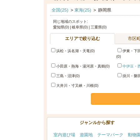
全国(25)
>
東海(25)
>
静岡県
同じ地域のスポット:
愛知県(0) | 岐阜県(0) | 三重県(0)
エリアで絞り込む
市区
浜松・浜名湖・天竜(0)
伊東・下
(0)
小田原・熱海・湯河原・真鶴(0)
中伊豆・西
三島・沼津(0)
掛川・磐田
大井川・寸又峡・川根(0)
ジャンルから探す
室内遊び場
遊園地
テーマパーク
動物