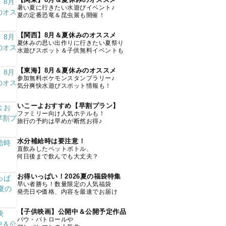
暑い夏に行きたい水遊びイベント♪
夏の定番恐竜＆昆虫展も開催！
【関西】8月＆夏休みのオススメ
夏休みの思い出作りに行きたい夏祭り
水遊びスポット＆子供無料イベントも
【東海】8月＆夏休みのオススメ
参加無料ポケモンスタンプラリー♪
気分爽快水遊びスポット情報も！
いこーよおすすめ【早割プラン】
ファミリー向け人気ホテルも！
旅行の予約は早めが断然お得♪
水分補給時は要注意！
直飲みしたペットボトル、
何日後まで飲んでも大丈夫？
お得いっぱい！2026夏の福袋特集
早い者勝ち！数量限定の人気福袋
発売日や価格、内容を最速でお届け
【子供映画】公開中＆公開予定作品
パウ・パトロールや