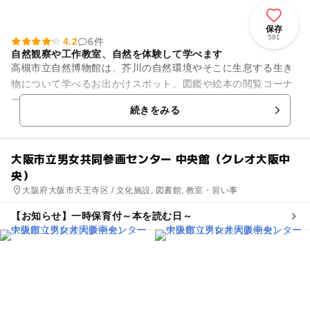
保存
581
4.2
6件
自然観察や工作教室、自然を体験して学べます
高槻市立自然博物館は、芥川の自然環境やそこに生息する生き
物について学べるお出かけスポット。図鑑や絵本の閲覧コーナ
ーもあり、家族でのお出かけにぴったりの施設です。 2階では
続きをみる
約30種の魚類、6種の...
大阪市立男女共同参画センター 中央館（クレオ大阪中
央）
大阪府大阪市天王寺区 / 文化施設, 図書館, 教室・習い事
【お知らせ】一時保育付～本を読む日～