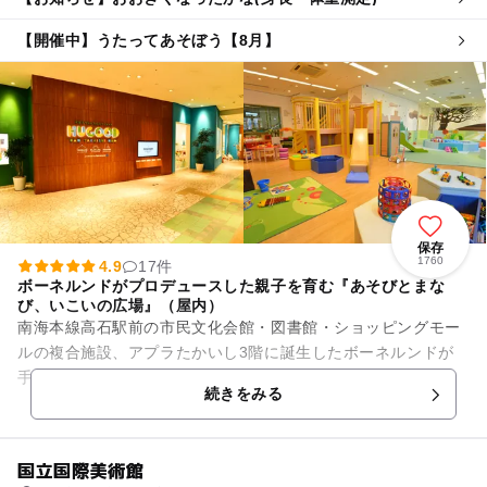
【開催中】うたってあそぼう【8月】
保存
1760
4.9
17件
ボーネルンドがプロデュースした親子を育む『あそびとまな
び、いこいの広場』（屋内）
南海本線高石駅前の市民文化会館・図書館・ショッピングモー
ルの複合施設、アプラたかいし3階に誕生したボーネルンドが
手掛ける『HUGOOD（ハグッド）』 毎日づかいができる子育
続きをみる
てや遊びを育む3つの...
国立国際美術館