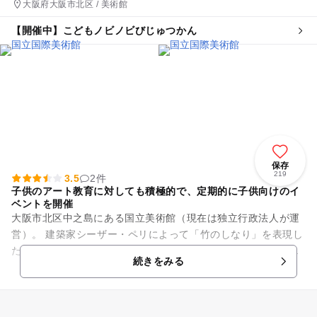
大阪府大阪市北区 / 美術館
【開催中】こどもノビノビびじゅつかん
保存
219
3.5
2件
子供のアート教育に対しても積極的で、定期的に子供向けのイ
ベントを開催
大阪市北区中之島にある国立美術館（現在は独立行政法人が運
営）。 建築家シーザー・ペリによって「竹のしなり」を表現し
たという外観は、科学館、図書館と文化施設が集積する中之島
続きをみる
に、一羽の鳥が優雅...