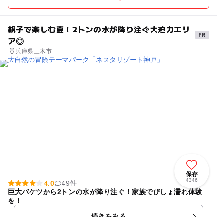
親子で楽しむ夏！2トンの水が降り注ぐ大迫力エリ
ア◎
兵庫県三木市
保存
4346
4.0
49件
巨大バケツから2トンの水が降り注ぐ！家族でびしょ濡れ体験
を！
続きをみる