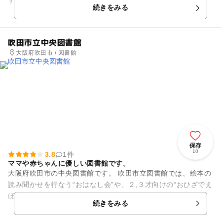
す。2階の「リフレッシュルーム」には、自動販売機が設置さ
続きをみる
れています。そこではボードゲ...
吹田市立中央図書館
大阪府吹田市 / 図書館
保存
10
3.8
1件
ママや赤ちゃんに優しい図書館です。
大阪府吹田市の中央図書館です。 吹田市立図書館では、絵本の
読み聞かせを行なう“おはなし会”や、２,３才向けの“おひざでえ
ほん”、イベント“おたのしみ会”などを定期的に行なわれていま
続きをみる
す。 館内...