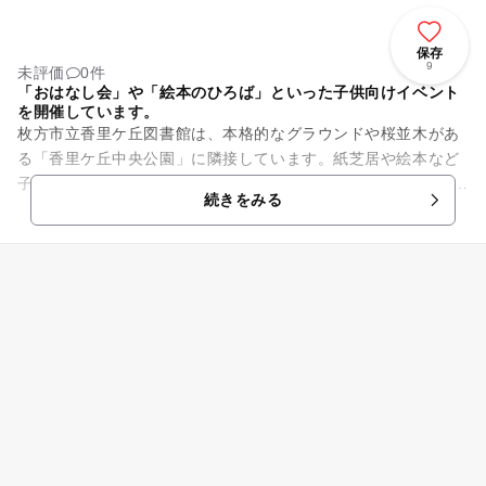
保存
9
未評価
0件
「おはなし会」や「絵本のひろば」といった子供向けイベント
を開催しています。
枚方市立香里ケ丘図書館は、本格的なグラウンドや桜並木があ
る「香里ケ丘中央公園」に隣接しています。紙芝居や絵本など
子供向けの本が充実しており、CDやDVDなどの貸し出しも行な
続きをみる
っています。また、「中...