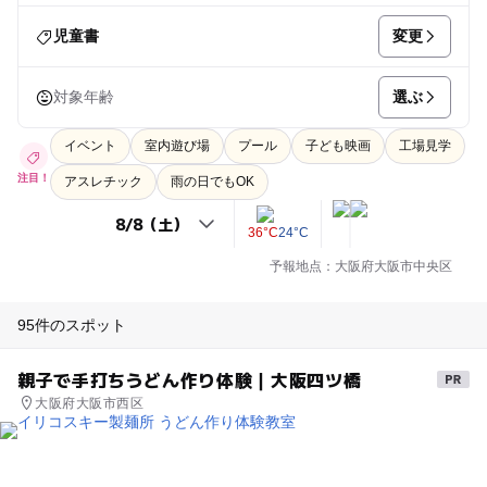
変更
児童書
選ぶ
対象年齢
イベント
室内遊び場
プール
子ども映画
工場見学
注目！
アスレチック
雨の日でもOK
36°C
24°C
予報地点：大阪府大阪市中央区
95件のスポット
親子で手打ちうどん作り体験｜大阪四ツ橋
大阪府大阪市西区