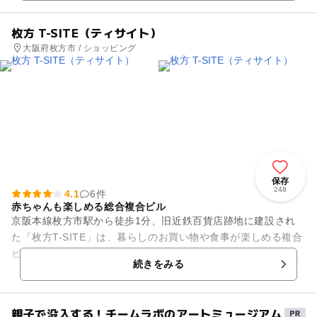
枚方 T-SITE（ティサイト）
大阪府枚方市 / ショッピング
保存
248
4.1
6件
赤ちゃんも楽しめる総合複合ビル
京阪本線枚方市駅から徒歩1分、旧近鉄百貨店跡地に建設され
た「枚方T-SITE」は、暮らしのお買い物や食事が楽しめる複合
ビルです。 2階・3階に蔦屋書店があり、なかでも2階では「大
続きをみる
人も子どもも楽...
親子で没入する！チームラボのアートミュージアム