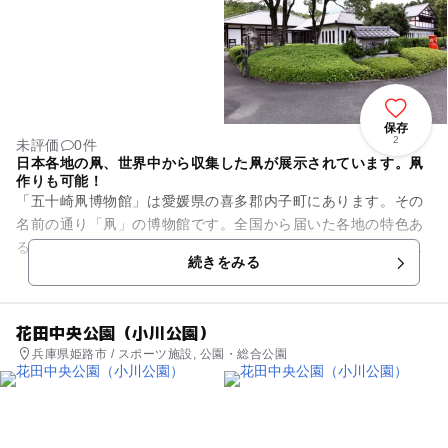
保存
2
未評価
0件
日本各地の凧、世界中から収集した凧が展示されています。凧
作りも可能！
「五十崎凧博物館」は愛媛県の喜多郡内子町にあります。その
名前の通り「凧」の博物館です。全国から届いた各地の特色あ
る「凧」はもちろんのことですが世界各国からも収集してきた
続きをみる
「凧」とそれに関係する資料...
花田中央公園（小川公園）
兵庫県姫路市 / スポーツ施設, 公園・総合公園