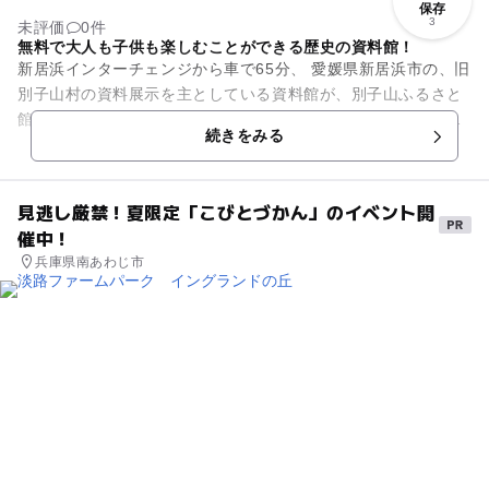
保存
3
未評価
0件
無料で大人も子供も楽しむことができる歴史の資料館！
新居浜インターチェンジから車で65分、 愛媛県新居浜市の、旧
別子山村の資料展示を主としている資料館が、別子山ふるさと
館です。日本三大銅山の一つといわれていた、別子銅山の歴史
続きをみる
を紹介する写真パネルな...
見逃し厳禁！夏限定「こびとづかん」のイベント開
催中！
兵庫県南あわじ市