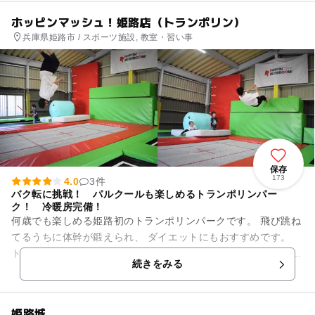
ホッピンマッシュ！姫路店（トランポリン）
兵庫県姫路市 / スポーツ施設, 教室・習い事
保存
173
4.0
3件
バク転に挑戦！ パルクールも楽しめるトランポリンパー
ク！ 冷暖房完備！
何歳でも楽しめる姫路初のトランポリンパークです。 飛び跳ね
てるうちに体幹が鍛えられ、 ダイエットにもおすすめです。
トランポリン教室もやってますので、 楽しい習い事にどうぞ！
続きをみる
お待...
姫路城