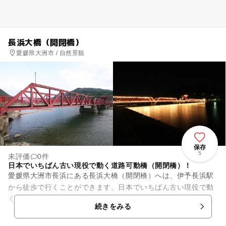
長浜大橋（開閉橋）
愛媛県大洲市 / 自然景観
保存
5
未評価
0件
日本でいちばん古い現役で動く道路可動橋（開閉橋）！
愛媛県大洲市長浜にある長浜大橋（開閉橋）へは、伊予長浜駅
から徒歩で行くことができます。日本でいちばん古い現役で動
く道路可動橋（開閉橋）で延長２２６ｍ幅５．５ｍ開閉部は延
続きをみる
長１８ｍ，重量８，２５０ｋ...