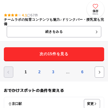
保存
8921
4.1
57件
チームラボの知育コンテンツも魅力♪ドリンクバー・授乳室も完
備
続きをみる
次の15件を見る
…
1
2
3
6
おでかけスポットの条件を変える
変更
京口駅