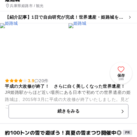
兵庫県姫路市 / 観光
【紹介記事】1日で自由研究が完成！世界遺産・姫路城を巡
る「攻略マップ作り」が小5・6年生に人気
保存
186
3.9
20件
平成の大改修が終了！ さらに白く美しくなった世界遺産！
JR姫路駅からほど近い場所にある日本で初めての世界遺産の姫
路城は、2015年3月に平成の大改修が終了いたしました。見ど
ころはなんといっても真っ白で美しい大天守閣。大天守閣の中
続きをみる
に入って姫路を一望し...
約100トンの雪で遊ぼう！真夏の雪まつり開催中◎