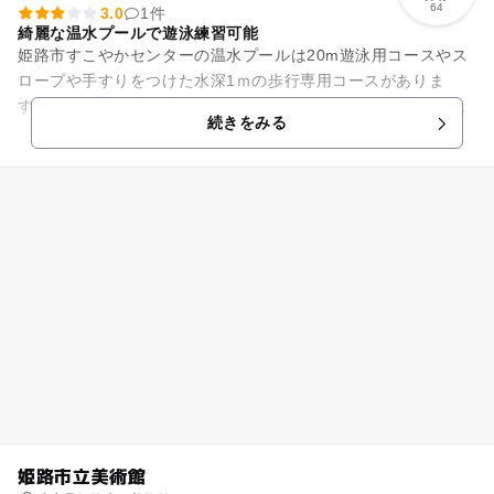
64
3.0
1件
綺麗な温水プールで遊泳練習可能
姫路市すこやかセンターの温水プールは20m遊泳用コースやス
ロープや手すりをつけた水深1ｍの歩行専用コースがありま
す。浮き輪やビーチボール、おもちゃなどは持って入ることが
続きをみる
できませんが、ビート板、ヘ...
姫路市立美術館