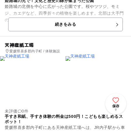
姫路城の元で！文化と歴史の緑が集まった公園
姫路城の北側を中心に広がった公園です。桜やツツジ、モミ
ジ、カエデなど、四季折々の植物を楽しめます。北部は大手門
のある南側とは違い、原生林におおわれて人も少なめで静かで
続きをみる
落ち着いた雰囲気となっており...
天神産紙工場
愛媛県喜多郡内子町 / 体験施設
保存
9
未評価
0件
手すき和紙、手すき体験の料金は500円！こどもも楽しめるス
ポット！
愛媛県喜多郡内子町にある天神産紙工場へは、JR内子駅から車