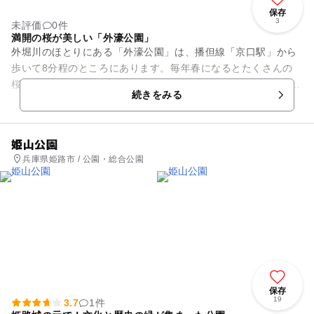
保存
3
未評価
0件
満開の桜が美しい「外濠公園」
外堀川のほとりにある「外濠公園」は、播但線「京口駅」から
歩いて8分程のところにあります。毎年春になるとたくさんの
桜が満開に咲くので、とっても美しいですよ！ お昼ごはんを持
続きをみる
参してレジャーシートを広...
姫山公園
兵庫県姫路市 / 公園・総合公園
保存
19
3.7
1件