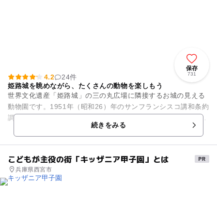
保存
731
4.2
24件
姫路城を眺めながら、たくさんの動物を楽しもう
世界文化遺産「姫路城」の三の丸広場に隣接するお城の見える
動物園です。1951年（昭和26）年のサンフランシスコ講和条約
調印を記念して開園されて以来、60年以上に及ぶ歴史を刻んで
続きをみる
います。姫路城の天...
こどもが主役の街「キッザニア甲子園」とは
兵庫県西宮市