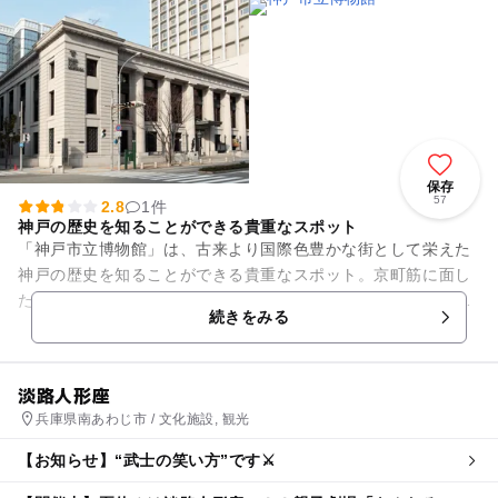
保存
57
2.8
1件
神戸の歴史を知ることができる貴重なスポット
「神戸市立博物館」は、古来より国際色豊かな街として栄えた
神戸の歴史を知ることができる貴重なスポット。京町筋に面し
た古代ギリシャ風の建物は、旧横浜正金銀行（現 三菱東京UFJ
続きをみる
銀行）神戸支店ビルを活...
淡路人形座
兵庫県南あわじ市 / 文化施設, 観光
【お知らせ】“武士の笑い方”です⚔️