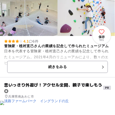
保存
501
4.1
6件
冒険家・植村直己さんの業績を記念して作られたミュージアム
日本を代表する冒険家・植村直己さんの業績を記念して作られ
たミュージアム。2021年4月のリニューアルにより、数々のエ
ピソードと共に植村さんの冒険を物語のように構成し、これま
続きをみる
でにもまして「植村スピ...
思いっきり外遊び！アクセル全開、親子で楽しもう
◎
兵庫県南あわじ市