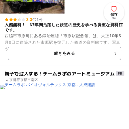
保存
94
3.3
1件
入館無料！ 67年間活躍した鉄道の歴史を学べる貴重な資料館
です。
西脇市市原町にある鍛冶屋線「市原駅記念館」は、大正10年5
月9日に建築された市原駅を復元した鉄道の資料館です。写真
や駅員の制服、行き先明示板など鉄道に関する資料を展示・公
続きをみる
開しており、鍛冶屋線の歴...
親子で没入する！チームラボのアートミュージアム
京都府京都市南区