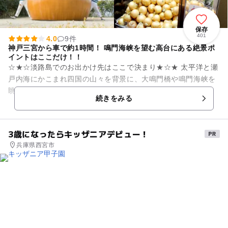
保存
401
4.0
9件
神戸三宮から車で約1時間！ 鳴門海峡を望む高台にある絶景ポ
イントはここだけ！！
☆★☆淡路島でのお出かけ先はここで決まり★☆★ 太平洋と瀬
戸内海にかこまれ四国の山々を背景に、大鳴門橋や鳴門海峡を
眺められる風光明媚な高台にある「うずの丘 大鳴門橋記念
続きをみる
館」。 館内に...
3歳になったらキッザニアデビュー！
兵庫県西宮市