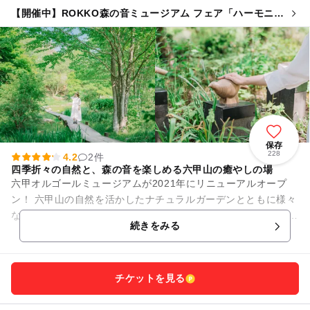
【開催中】ROKKO森の音ミュージアム フェア「ハーモニ
ー・オブ・ガーデン」
保存
228
4.2
2件
四季折々の自然と、森の音を楽しめる六甲山の癒やしの場
六甲オルゴールミュージアムが2021年にリニューアルオープ
ン！ 六甲山の自然を活かしたナチュラルガーデンとともに様々
な音の展示を楽しむことができます。 また、屋内では19世紀後
続きをみる
半～20世...
チケットを見る