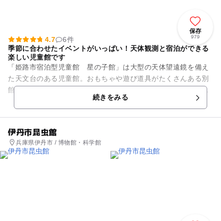
保存
979
4.7
6件
季節に合わせたイベントがいっぱい！天体観測と宿泊ができる
楽しい児童館です
「姫路市宿泊型児童館 星の子館」は大型の天体望遠鏡を備え
た天文台のある児童館。おもちゃや遊び道具がたくさんある別
館・なかよしホールをはじめ、卓球ができるトレーニングルー
続きをみる
ム、児童書や星の専門書のそ...
伊丹市昆虫館
兵庫県伊丹市 / 博物館・科学館