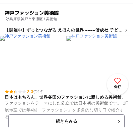
神戸ファッション美術館
兵庫県神戸市東灘区 / 美術館
【開催中】ずっとつながる えほんの世界 ––––偕成社 子ども
の本展
保存
60
2.3
1件
日本はもちろん、世界各国のファッションに親しめる美術館。
ファッションをテーマにした公立では日本初の美術館です。 1F
展示室では年4回「ファッション」を多角的な切り口で紹介す
る特別展示と、18世紀～19世紀の宮廷衣装などの西洋衣装や、
続きをみる
20世紀以降の現...