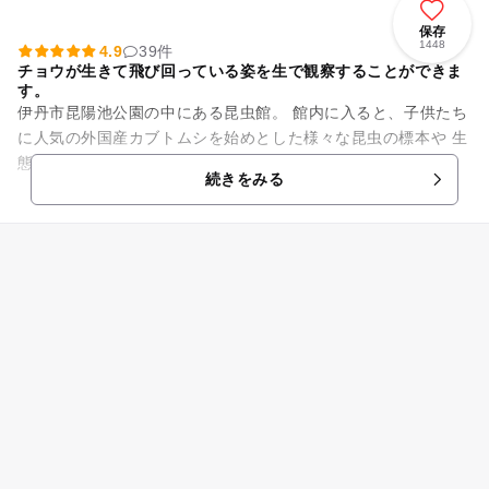
保存
1448
4.9
39件
チョウが生きて飛び回っている姿を生で観察することができま
す。
伊丹市昆陽池公園の中にある昆虫館。 館内に入ると、子供たち
に人気の外国産カブトムシを始めとした様々な昆虫の標本や 生
態展示のほか、大きな（200倍）のミツバチの模型が出迎えて
続きをみる
くれます。 ...