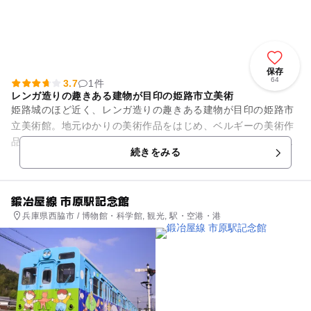
保存
64
3.7
1件
レンガ造りの趣きある建物が目印の姫路市立美術
姫路城のほど近く、レンガ造りの趣きある建物が目印の姫路市
立美術館。地元ゆかりの美術作品をはじめ、ベルギーの美術作
品も多数コレクションしています。コレクションギャラリーで
続きをみる
はこれらの貴重な収蔵品を順...
鍛冶屋線 市原駅記念館
兵庫県西脇市 / 博物館・科学館, 観光, 駅・空港・港