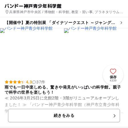
バンドー神戸青少年科学館
兵庫県神戸市中央区 / 博物館・科学館, 教室・習い事, プラネタリウム・
天文台
【開催中】夏の特別展 「ダイナソークエスト ～ジャングル
からの挑戦状～」
保存
4339
4.3
37件
雨でも一日中楽しめる、驚きや発見がいっぱいの科学館。親子
で科学の世界を楽しもう！
≪ 2026年3月25日に北館2階・3階がリニューアルオープンし
ました！ ≫ 「バンドー神戸青少年科学館（神戸市立青少年科
学館）」は小さな子どもから大人まで 楽しめる科学館です。 ...
続きをみる