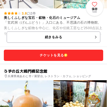
保存
539
3.8
2件
美しくふしぎな宝石・鉱物・化石のミュージアム
「玄武洞（げんぶどう）」入口にある、不思議の石の博物館。
美しくふしぎな鉱物を中心に、化石や伝統工芸など2500点以上
を展示しています。 １Ｆ「玄武洞や但馬の地質」「豊岡杞柳細
続きをみる
工（とよお...
チケットを見る
うずの丘大鳴門橋記念館
兵庫県南あわじ市 / 展望台, レストラン・カフェ, ショッピング