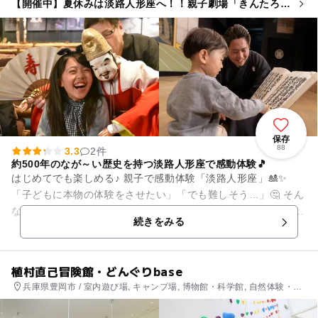
【開催中】夏休みは淡路人形座へ！！親子劇場「きんたろ
う」を見に行こう！
保存
88
3.3
2件
約500年のなが～い歴史を持つ淡路人形座で感動体験🎵
はじめてでも楽しめる♪ 親子で感動体験「淡路人形座」🎎✨
「子どもに本物の体験をさせたい」「でも難しそう…」🤔 そん
なママにおすすめしたいのが、兵庫県・淡路島にある 淡路人形
続きをみる
座 です🌿 ...
植村直己冒険館・どんぐりbase
兵庫県豊岡市 / 室内遊び場, キャンプ場, 博物館・科学館, 自然体験・ア
クティビティ