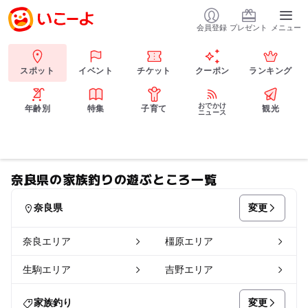
会員登録
プレゼント
メニュー
スポット
イベント
チケット
クーポン
ランキング
おでかけ
年齢別
特集
子育て
観光
ニュース
奈良県の家族釣りの遊ぶところ一覧
変更
奈良県
奈良エリア
橿原エリア
生駒エリア
吉野エリア
変更
家族釣り