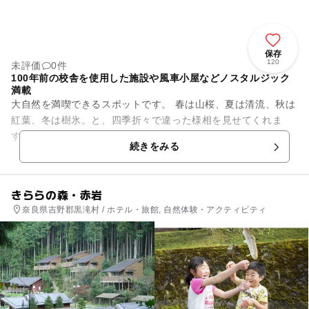
保存
120
未評価
0件
100年前の校舎を使用した施設や風車小屋などノスタルジック
満載
大自然を満喫できるスポットです。 春は山桜、夏は清流、秋は
紅葉、冬は樹氷。と、四季折々で違った様相を見せてくれま
す。 夏場はとても涼しく、家族でキャンプにでかけよう!とい
続きをみる
う時に最適です。...
きららの森・赤岩
奈良県吉野郡黒滝村 / ホテル・旅館, 自然体験・アクティビティ