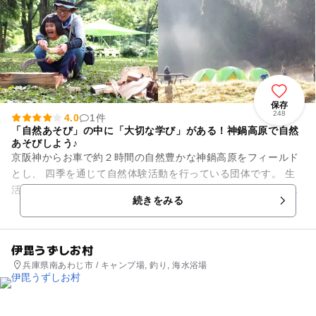
保存
248
4.0
1件
「自然あそび」の中に「大切な学び」がある！神鍋高原で自然
あそびしよう♪
京阪神からお車で約２時間の自然豊かな神鍋高原をフィールド
とし、 四季を通じて自然体験活動を行っている団体です。 生
活環境や遊び方が変わり自然で遊ぶ機会が減ってしまった今、
続きをみる
私たちは‘自...
伊毘うずしお村
兵庫県南あわじ市 / キャンプ場, 釣り, 海水浴場