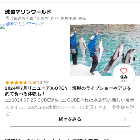
城崎マリンワールド
兵庫県豊岡市 / 水族館, 釣り, 体験施設, 観光
保存
1548
4.5
32件
2024年7月リニューアルOPEN！海獣のライブショーやアジを
釣て食べる体験も！
□□ 2024.07.25 CUBE誕生 □□ CUBEそれは水族館の新しい展示
スタイル。20のcube水槽がシーズーに出現！さぁ、美術館を巡
るように、さまざまな海の生きものたちの物語に出会い...
続きをみる