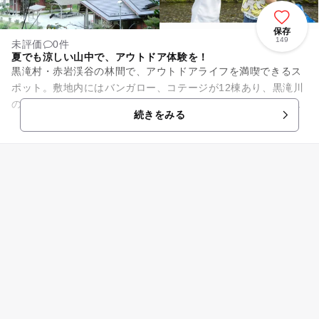
保存
149
未評価
0件
夏でも涼しい山中で、アウトドア体験を！
黒滝村・赤岩渓谷の林間で、アウトドアライフを満喫できるス
ポット。敷地内にはバンガロー、コテージが12棟あり、黒滝川
の流れる音を聞きながら、大自然の中でのレジャーが楽しめま
続きをみる
す。山の中なので、真夏で...