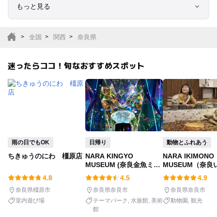
もっと見る
室内遊び場
遊園地
全国
関西
奈良県
テーマパーク
動物園
迷ったらココ！旬なおすすめスポット
サファリパーク
植物園・フラワーパー
ク
キャンプ場
バーベキュー
釣り
自然景観
雨の日でもOK
日帰り
動物とふれあう
ちきゅうのにわ 橿原店
NARA KINGYO
NARA IKIMONO
いちご狩り
農業体験
MUSEUM (奈良金魚ミュ
MUSEUM（奈良
ージアム)
ミュージアム）
4.8
4.5
4.9
潮干狩り
社会見学
奈良県橿原市
奈良県奈良市
奈良県奈良市
室内遊び場
テーマパーク
水族館
美術
動物園
観光
館
工場見学
体験施設