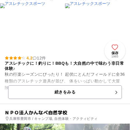
ツ施設
保存
1965
4.2
12件
アスレチックに！釣りに！BBQも！大自然の中で味わう非日常
体験♪
秋の行楽シーズンにぴったり！ 起伏にとんだフィールドに全36
種類のアスレチック遊具が並び、 体をいっぱい動かして大冒
険！自然の中で心も体もリフレッシュできます。 清らかな渓流
続きをみる
では、冷た...
ＮＰＯ法人かんなべ自然学校
兵庫県豊岡市 / キャンプ場, 自然体験・アクティビティ