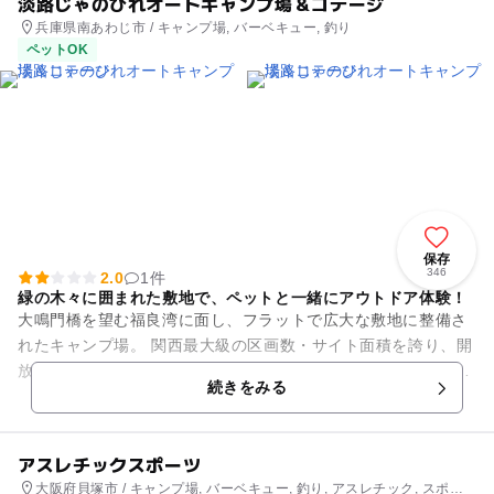
淡路じゃのひれオートキャンプ場＆コテージ
兵庫県南あわじ市 / キャンプ場, バーベキュー, 釣り
ペットOK
保存
346
2.0
1件
緑の木々に囲まれた敷地で、ペットと一緒にアウトドア体験！
大鳴門橋を望む福良湾に面し、フラットで広大な敷地に整備さ
れたキャンプ場。 関西最大級の区画数・サイト面積を誇り、開
放感に満ち溢れています。またコテージも36棟あり、小さなお
続きをみる
子様がいるご家族も安...
アスレチックスポーツ
大阪府貝塚市 / キャンプ場, バーベキュー, 釣り, アスレチック, スポー