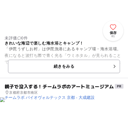
保存
81
未評価
0件
きれいな海辺で楽しむ海水浴とキャンプ！
「伊毘うずしお村」は伊毘漁港にあるキャンプ場・海水浴場。
夜になると波打ち際で青く光る「ウミホタル」が見られること
でも有名です。オートキャンプ場をはじめ、海水浴にバーベキ
続きをみる
ュー、釣りなど、いろいろな...
親子で没入する！チームラボのアートミュージアム
京都府京都市南区