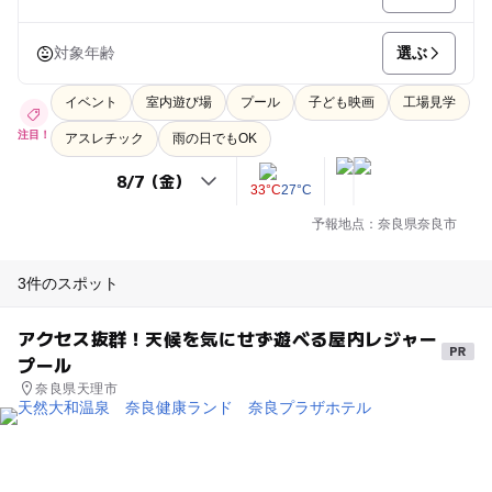
選ぶ
対象年齢
イベント
室内遊び場
プール
子ども映画
工場見学
注目！
アスレチック
雨の日でもOK
33°C
27°C
予報地点：奈良県奈良市
3件のスポット
アクセス抜群！天候を気にせず遊べる屋内レジャー
プール
奈良県天理市