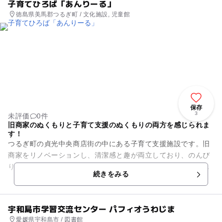
子育てひろば「あんりーる」
徳島県美馬郡つるぎ町 / 文化施設, 児童館
保存
3
未評価
0件
旧商家のぬくもりと子育て支援のぬくもりの両方を感じられま
す！
つるぎ町の貞光中央商店街の中にある子育て支援施設です。旧
商家をリノベーションし、清潔感と趣が両立しており、のんび
りと落ち着ける空間です。木のおもちゃをはじめ、子供が喜ぶ
続きをみる
おもちゃがいっぱい。屋内の...
宇和島市学習交流センター パフィオうわじま
愛媛県宇和島市 / 図書館