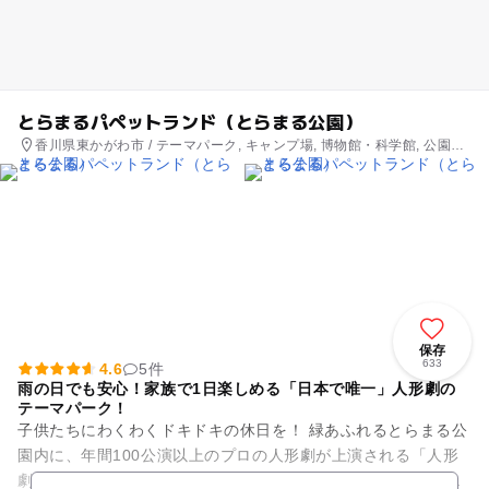
とらまるパペットランド（とらまる公園）
香川県東かがわ市 / テーマパーク, キャンプ場, 博物館・科学館, 公園・
総合公園
保存
633
4.6
5件
雨の日でも安心！家族で1日楽しめる「日本で唯一」人形劇の
テーマパーク！
子供たちにわくわくドキドキの休日を！ 緑あふれるとらまる公
園内に、年間100公演以上のプロの人形劇が上演される「人形
劇場とらまる座」や、実際に人形を見て触れて演じて作る経験