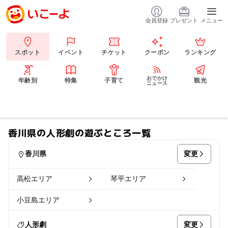
会員登録
プレゼント
メニュー
スポット
イベント
チケット
クーポン
ランキング
おでかけ
年齢別
特集
子育て
観光
ニュース
香川県の人形劇の遊ぶところ一覧
変更
香川県
高松エリア
琴平エリア
小豆島エリア
変更
人形劇