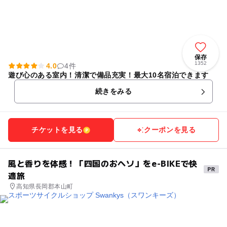
保存
1352
4.0
4件
遊び心のある室内！清潔で備品充実！最大10名宿泊できます
続きをみる
チケットを見る
クーポンを見る
風と香りを体感！「四国のおヘソ」をe-BIKEで快
適旅
高知県長岡郡本山町