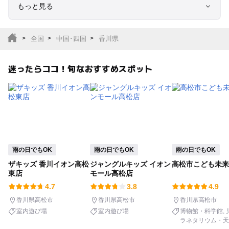
もっと見る
室内遊び場
遊園地
全国
中国･四国
香川県
テーマパーク
動物園
迷ったらココ！旬なおすすめスポット
サファリパーク
植物園・フラワーパー
ク
キャンプ場
バーベキュー
釣り
自然景観
雨の日でもOK
雨の日でもOK
雨の日でもOK
ザキッズ 香川イオン高松
ジャングルキッズ イオン
高松市こども未来
いちご狩り
農業体験
東店
モール高松店
4.7
3.8
4.9
潮干狩り
社会見学
香川県高松市
香川県高松市
香川県高松市
室内遊び場
室内遊び場
博物館・科学館
ラネタリウム・天
工場見学
体験施設