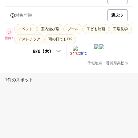
選ぶ
対象年齢
イベント
室内遊び場
プール
子ども映画
工場見学
注目！
アスレチック
雨の日でもOK
34°C
29°C
予報地点：香川県高松市
1件のスポット