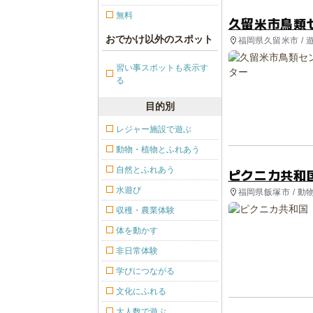
無料
久留米市鳥類
おでかけ以外のスポット
福岡県久留米市 / 
習い事スポットも表示す
る
目的別
レジャー施設で遊ぶ
動物・植物とふれあう
自然とふれあう
ピクニカ共和
水遊び
福岡県飯塚市 / 動
収穫・農業体験
体を動かす
非日常体験
学びにつながる
文化にふれる
大人数で遊ぶ