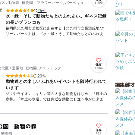
 / 動物園, 植物園・フラワーパーク, バーベキュー,
1,499
園・総合公園
25件
4.9
水・緑・そして動物たちとのふれあい。ギネス記録
の長いブランコも
福岡県北九州市若松区に所在する【北九州市立響灘緑地/グ
リーンパーク】は、『水・緑・そして動物たちとのふれあ
い』をテーマとする北九州市内最大の有料都市公園です。
日本一の...
保存
区 / 遊園地, 動物園, アスレチック
1,564
20件
4.6
動物達との楽しいふれあいイベントも随時行われて
編集部
います
ゾウやライオン、キリン等の大きな動物をはじめ、「郷土の
森林」「郷土の水辺」では身近な動物にも逢う事が出来ま
す。また、ふれあい動物園ではヤギやろば、レッサーパンダ
等の小さな動物...
公園 動物の森
保存
 動物園
781