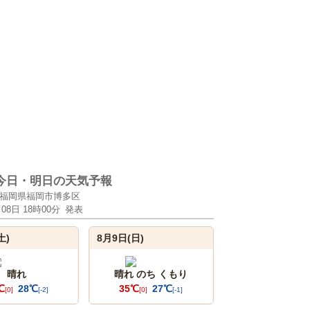
今日・明日の天気予報
福岡県福岡市博多区
月08日 18時00分
発表
土)
8月9日(日)
晴れ
晴れ のち くもり
℃
28℃
35℃
27℃
[0]
[-2]
[0]
[-1]