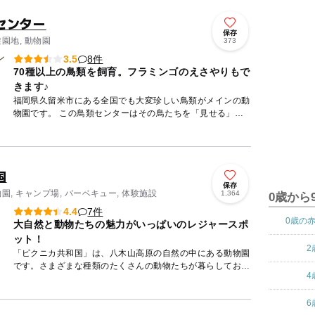
センター
保存
遊園地, 動物園
373
8件
3.5
70種以上の鳥類を飼育。フラミンゴのえさやりもで
きます♪
福岡県久留米市にある全国でも大変珍しい鳥類がメインの動
物園です。 この鳥類センターはその鳥たちを「見せる」だ
けではなく「ふれあい」のできる動物園としてフラミンゴな
どへの餌や...
国
保存
物園, キャンプ場, バーベキュー, 体験施設
1,364
0歳から
7件
4.4
0歳の
大自然と動物たちの魅力がいっぱいのレジャースポ
ット！
2
「ピクニカ共和国」は、八木山高原の自然の中にある動物園
です。さまざまな種類のたくさんの動物たちが暮らしてお
4
り、実際にふれあったり、エサをあげたりすることができる
動物もいます。...
6