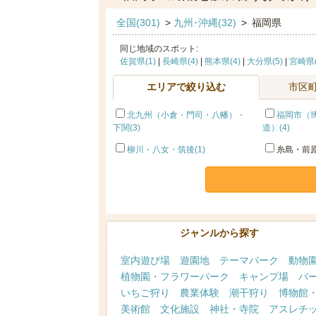
全国(301)
>
九州･沖縄(32)
>
福岡県
同じ地域のスポット:
佐賀県(1)
|
長崎県(4)
|
熊本県(4)
|
大分県(5)
|
宮崎県(
エリアで絞り込む
市区
北九州（小倉・門司・八幡）・
福岡市（
下関(3)
道）(4)
柳川・八女・筑後(1)
糸島・前原
ジャンルから探す
室内遊び場
遊園地
テーマパーク
動物
植物園・フラワーパーク
キャンプ場
バ
いちご狩り
農業体験
潮干狩り
博物館
美術館
文化施設
神社・寺院
アスレチ