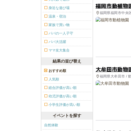
福岡市動植物
身近な遊び場
福岡県福岡市中央区
温泉・宿泊
家族で買い物
パパの一人子守
パパ大活躍
ママ友大集合
結果の並び替え
大牟田市動物
おすすめ順
福岡県大牟田市 / 
人気順
総合評価が高い順
幼児評価が高い順
小学生評価が高い順
イベントを探す
自然体験