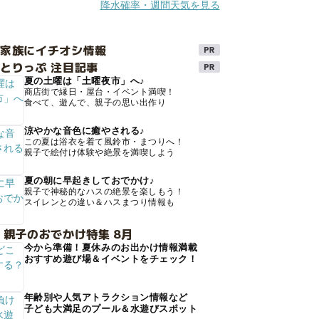
降水確率・週間天気を見る
け家族にイチオシ情報
とりっぷ 注目記事
夏の土曜は「土曜夜市」へ♪
商店街で縁日・屋台・イベント満喫！
食べて、遊んで、親子の思い出作り
涼やかな音色に癒やされる♪
この夏は浴衣を着て風鈴市・まつりへ！
親子で絵付け体験や絶景を満喫しよう
夏の朝に早起きしておでかけ♪
親子で神秘的なハスの絶景を楽しもう！
スイレンとの違い＆ハスまつり情報も
 親子のおでかけ特集 8月
今から準備！夏休みのお出かけ情報満載
おすすめ遊び場＆イベントをチェック！
年齢別や人気アトラクション情報など
子ども大満足のプール＆水遊びスポット