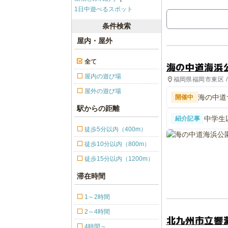
1日中遊べるスポット
条件検索
屋内・屋外
全て
海の中道海浜
屋内の遊び場
福岡県福岡市東区 /
園・総合公園
屋外の遊び場
海の中道
開催中
駅からの距離
中学生
紹介記事
プール
徒歩5分以内（400m）
徒歩10分以内（800m）
徒歩15分以内（1200m）
滞在時間
1～2時間
2～4時間
北九州市立響
4時間～