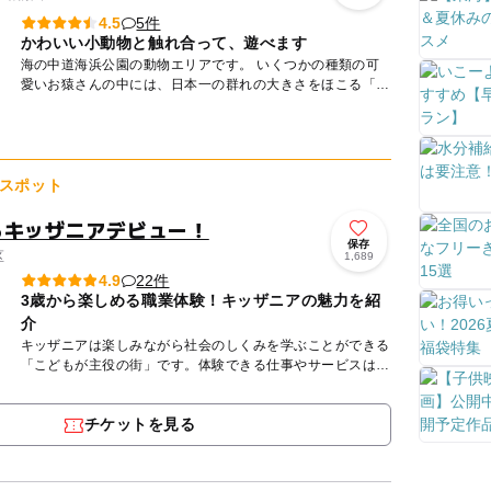
5件
4.5
かわいい小動物と触れ合って、遊べます
海の中道海浜公園の動物エリアです。 いくつかの種類の可
愛いお猿さんの中には、日本一の群れの大きさをほこる「リ
スザル」がいます。 出産ラッシュの5月～9月には、たくさ
んの可...
スポット
らキッザニアデビュー！
保存
区
1,689
22件
4.9
3歳から楽しめる職業体験！キッザニアの魅力を紹
介
キッザニアは楽しみながら社会のしくみを学ぶことができる
「こどもが主役の街」です。体験できる仕事やサービスは約
70種類！本格的な設備や道具を使って、こども達は大人の
ようにいろい...
チケットを見る