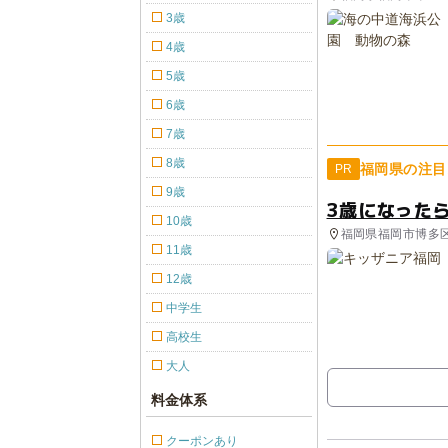
3歳
4歳
5歳
6歳
7歳
8歳
福岡県の注目
PR
9歳
3歳になった
10歳
福岡県福岡市博多
11歳
12歳
中学生
高校生
大人
料金体系
クーポンあり