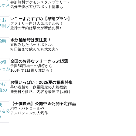
参加無料ポケモンスタンプラリー♪
気分爽快水遊びスポット情報も！
いこーよおすすめ【早割プラン】
ファミリー向け人気ホテルも！
旅行の予約は早めが断然お得♪
水分補給時は要注意！
直飲みしたペットボトル、
何日後まで飲んでも大丈夫？
全国のお得なフリーきっぷ15選
子供50円均一の切符から
100円で1日乗り放題も！
お得いっぱい！2026夏の福袋特集
早い者勝ち！数量限定の人気福袋
発売日や価格、内容を最速でお届け
【子供映画】公開中＆公開予定作品
パウ・パトロールや
アンパンマンの人気作