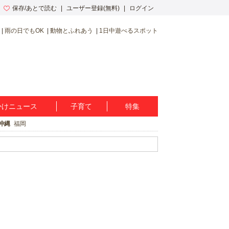
保存/あとで読む
ユーザー登録(無料)
ログイン
雨の日でもOK
動物とふれあう
1日中遊べるスポット
かけニュース
子育て
特集
沖縄
福岡