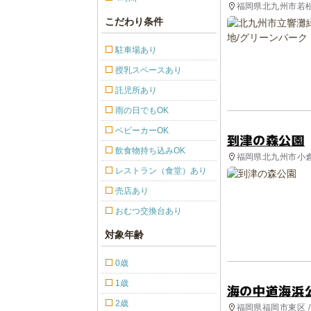
福岡県北九州市若松区
アスレチック, 公
こだわり条件
駐車場あり
授乳スペースあり
託児所あり
雨の日でもOK
ベビーカーOK
到津の森公園
飲食物持ち込みOK
福岡県北九州市小倉北
レストラン（食堂）あり
売店あり
おむつ交換台あり
対象年齢
0歳
1歳
海の中道海浜
2歳
福岡県福岡市東区 /