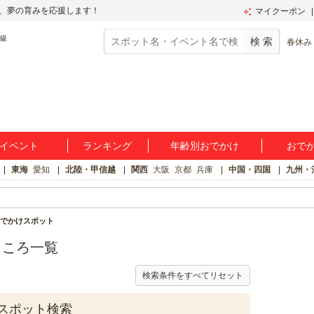
、夢の育みを応援します！
マイクーポン
春休み
イベント
ランキング
年齢別おでかけ
おで
東海
愛知
北陸・甲信越
関西
大阪
京都
兵庫
中国・四国
九州・
でかけスポット
ところ一覧
検索条件をすべてリセット
スポット検索