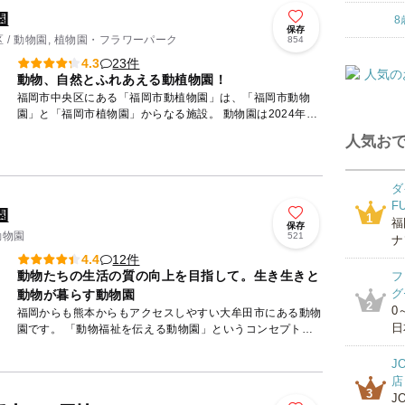
園
8
保存
 / 動物園, 植物園・フラワーパーク
854
23件
4.3
動物、自然とふれあえる動植物園！
福岡市中央区にある「福岡市動植物園」は、「福岡市動物
園」と「福岡市植物園」からなる施設。 動物園は2024年時
点で98種450点飼育しており、2009年より老朽化した施...
人気おで
ダ
F
園
1
福
保存
動物園
521
ナ
12件
4.4
動物たちの生活の質の向上を目指して。生き生きと
フ
グ
動物が暮らす動物園
2
0
福岡からも熊本からもアクセスしやすい大牟田市にある動物
日
園です。 「動物福祉を伝える動物園」というコンセプトの
もと、動物たちが野生で行っているさまざまな行動を引き出
す環境をつ...
J
店
3
J