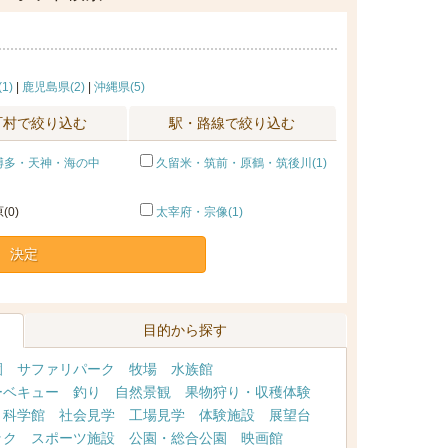
1)
|
鹿児島県(2)
|
沖縄県(5)
町村で絞り込む
駅・路線で絞り込む
博多・天神・海の中
久留米・筑前・原鶴・筑後川(1)
(0)
太宰府・宗像(1)
決定
目的から探す
園
サファリパーク
牧場
水族館
ーベキュー
釣り
自然景観
果物狩り・収穫体験
・科学館
社会見学
工場見学
体験施設
展望台
ック
スポーツ施設
公園・総合公園
映画館