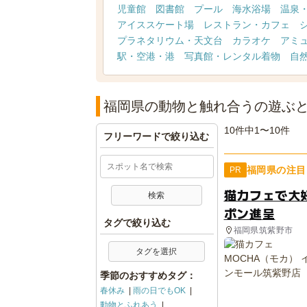
児童館
図書館
プール
海水浴場
温泉
アイススケート場
レストラン・カフェ
プラネタリウム・天文台
カラオケ
アミ
駅・空港・港
写真館・レンタル着物
自
福岡県の動物と触れ合うの遊ぶ
10件中1〜10件
フリーワードで絞り込む
福岡県の注目
PR
猫カフェで大
ポン進呈
タグで絞り込む
福岡県筑紫野市
タグを選択
季節のおすすめタグ：
春休み
雨の日でもOK
動物とふれあう