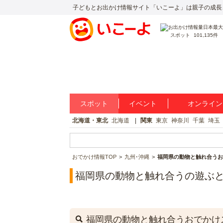
子どもとお出かけ情報サイト「いこーよ」は親子の成長
スポット
101,135件
スポット
イベント
オンライン
北海道・東北
北海道
関東
東京
神奈川
千葉
埼玉
おでかけ情報TOP
九州･沖縄
福岡県の動物と触れ合うお
福岡県の動物と触れ合うの遊ぶ
福岡県の動物と触れ合うおでかけ