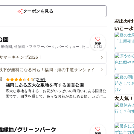
指しているのは、人も、猫も、その時にいちばん幸せなこと
ができる...
クーポンを見る
お出か
いこーよ
公園
保存
 動物園, 植物園・フラワーパーク, バーベキュー, 公
1,532
サマーキャンプ2026｜
以下が無料になる日も！福岡・海の中道サンシャイン
が2026年夏もオープン
29件
4.4
福岡にある広大な敷地を有する国営公園
広大な敷地を有する、お花がいっぱいの海沿いにある国営公
園です。四季を通して、色々なお花が楽しめる他、カピバラ
大人気！
やリスザルなどの動物たちがくらす動物の森、全長12kmも
あるサイク...
灘緑地/グリーンパーク
保存