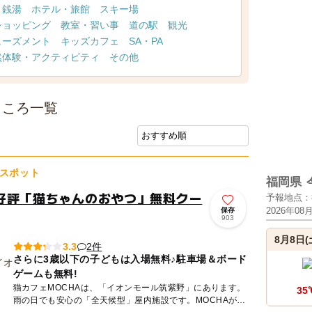
・銭湯
ホテル・旅館
スキー場
ショッピング
教室・習い事
道の駅
観光
ューズメント
キッズカフェ
SA・PA
然体験・アクティビティ
その他
ところ一覧
スポット
福岡県
好評「猫ちゃんのおやつ」無料クー
予報地点：
2026年08
保存
903
8月8日(
2件
3.3
さらに3歳以下の子どもは入場無料♪駐車場＆ボード
ゲームも無料!
猫カフェMOCHAは、「イオンモール筑紫野」にあります。
35
雨の日でも安心の「全天候型」屋内施設です。MOCHAが目