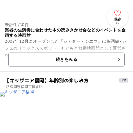
保存
10
未評価
0件
楽器の生演奏に合わせた本の読みきかせ会などのイベントを企
画する映画館
2007年12月にオープンした『シアター・シエマ』は映画館×カ
フェのリラックススポット。もともと移動映画館として運営さ
れていましたが常設スクリーン2つを設置した映画館として生
続きをみる
まれ変わり、「映画館...
【キッザニア福岡】年齢別の楽しみ方
福岡県福岡市博多区