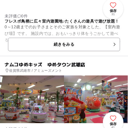
保存
31
未評価
0件
フレスポ鳥栖に広々室内遊園地♪たくさんの遊具で遊び放題！
0～12歳までのお子さまとそのご家族を対象とした、【室内遊
び場】です。 施設内では、おもいっきり体をうごかして遊べ
る、ふわふわ遊具をはじめ、おもわず熱中して楽しめる、おま
続きをみる
まごとや電車のおも...
ナムコゆめキッズ ゆめタウン武雄店
佐賀県武雄市 / アミューズメント
保存
41