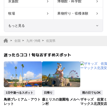
水族館
博物館・科学館
牧場
果物狩り・収穫体験
もっと見る
室内遊び場
遊園地
全国
九州･沖縄
佐賀県
テーマパーク
動物園
迷ったらココ！旬なおすすめスポット
サファリパーク
植物園・フラワーパー
ク
キャンプ場
バーベキュー
釣り
自然景観
1日中遊べるスポット
日帰り
雨の日でもOK
鳥栖プレミアム・アウト
森とリスの遊園地 メルヘ
ザキッズ 佐賀ミ
いちご狩り
農業体験
レット
ン村
マックス北茂安店