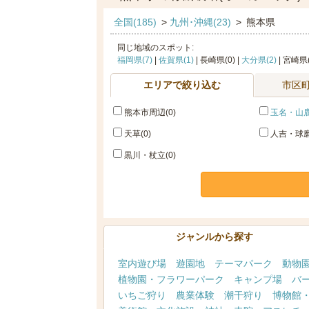
全国(185)
>
九州･沖縄(23)
>
熊本県
同じ地域のスポット:
福岡県(7)
|
佐賀県(1)
| 長崎県(0) |
大分県(2)
| 宮崎県(
エリアで絞り込む
市区
熊本市周辺(0)
玉名・山鹿
天草(0)
人吉・球磨
黒川・杖立(0)
ジャンルから探す
室内遊び場
遊園地
テーマパーク
動物
植物園・フラワーパーク
キャンプ場
バ
いちご狩り
農業体験
潮干狩り
博物館