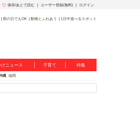
保存/あとで読む
ユーザー登録(無料)
ログイン
雨の日でもOK
動物とふれあう
1日中遊べるスポット
かけニュース
子育て
特集
沖縄
福岡