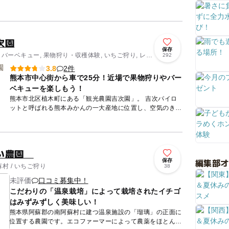
「さちのか」、「おいCベリー」、「かなみひめ」など6種
類のがいっ...
次園
保存
 バーベキュー, 果物狩り・収穫体験, いちご狩り, レス
292
2件
3.8
熊本市中心街から車で25分！近場で果物狩りやバー
ベキューを楽しもう！
熊本市北区植木町にある「観光農園吉次園」。 吉次パイロ
ットと呼ばれる熊本みかんの一大産地に位置し、空気のきれ
いな自然に囲まれたエリアです。 広大なみかん畑に囲まれ
る静...
あい農園
編集部
保存
村 / いちご狩り
38
未評価
口コミ募集中！
こだわりの「温泉栽培」によって栽培されたイチゴ
はみずみずしく美味しい！
熊本県阿蘇郡の南阿蘇村に建つ温泉施設の「瑠璃」の正面に
位置する農園です。エコファーマーによって農薬をほとんど