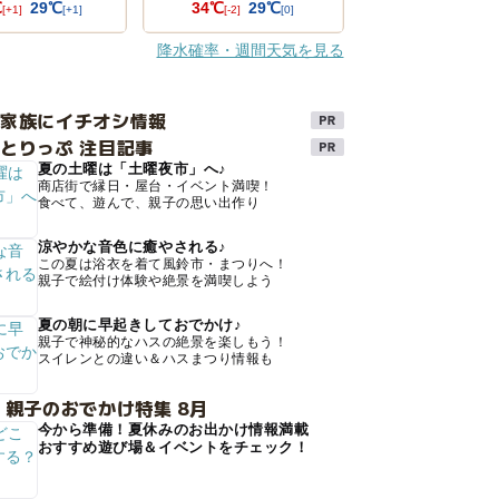
℃
29℃
34℃
29℃
[+1]
[+1]
[-2]
[0]
降水確率・週間天気を見る
け家族にイチオシ情報
とりっぷ 注目記事
夏の土曜は「土曜夜市」へ♪
商店街で縁日・屋台・イベント満喫！
食べて、遊んで、親子の思い出作り
涼やかな音色に癒やされる♪
この夏は浴衣を着て風鈴市・まつりへ！
親子で絵付け体験や絶景を満喫しよう
夏の朝に早起きしておでかけ♪
親子で神秘的なハスの絶景を楽しもう！
スイレンとの違い＆ハスまつり情報も
 親子のおでかけ特集 8月
今から準備！夏休みのお出かけ情報満載
おすすめ遊び場＆イベントをチェック！