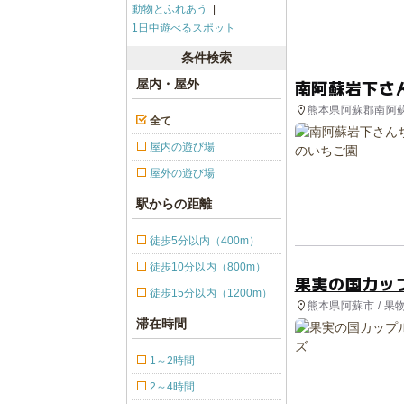
動物とふれあう
1日中遊べるスポット
条件検索
南阿蘇岩下さ
屋内・屋外
熊本県阿蘇郡南阿蘇
全て
屋内の遊び場
屋外の遊び場
駅からの距離
徒歩5分以内（400m）
徒歩10分以内（800m）
果実の国カッ
徒歩15分以内（1200m）
熊本県阿蘇市 / 果
滞在時間
1～2時間
2～4時間