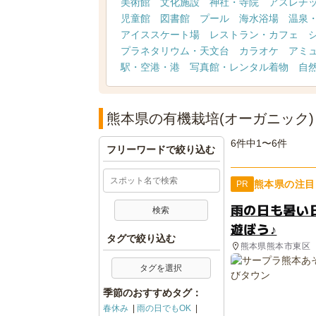
美術館
文化施設
神社・寺院
アスレチ
児童館
図書館
プール
海水浴場
温泉
アイススケート場
レストラン・カフェ
プラネタリウム・天文台
カラオケ
アミ
駅・空港・港
写真館・レンタル着物
自
熊本県の有機栽培(オーガニック
6件中1〜6件
フリーワードで絞り込む
熊本県の注目
PR
雨の日も暑い
遊ぼう♪
タグで絞り込む
熊本県熊本市東区
タグを選択
季節のおすすめタグ：
春休み
雨の日でもOK