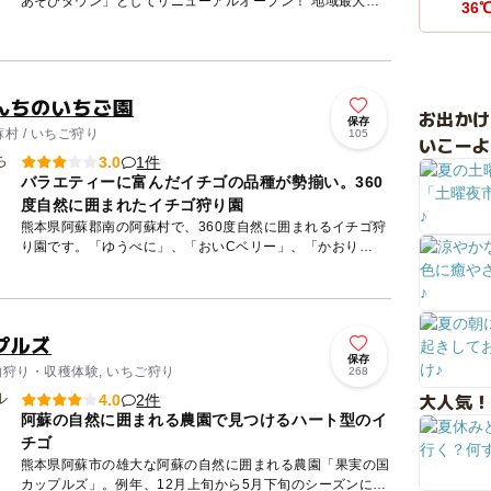
あそびタウン」としてリニューアルオープン！ 地域最大級
36
のクレーンゲーム台数を有する「クレーンゲーム商店街」を
はじめ...
んちのいちご園
お出か
保存
村 / いちご狩り
105
いこーよ
1件
3.0
バラエティーに富んだイチゴの品種が勢揃い。360
度自然に囲まれたイチゴ狩り園
熊本県阿蘇郡南の阿蘇村で、360度自然に囲まれるイチゴ狩
り園です。「ゆうべに」、「おいCベリー」、「かおり
野」、「よつ星」、「ベリーポップすず」、「恋みのり」、
そして本数限定...
プルズ
保存
物狩り・収穫体験, いちご狩り
268
大人気！
2件
4.0
阿蘇の自然に囲まれる農園で見つけるハート型のイ
チゴ
熊本県阿蘇市の雄大な阿蘇の自然に囲まれる農園「果実の国
カップルズ」。例年、12月上旬から5月下旬のシーズンには