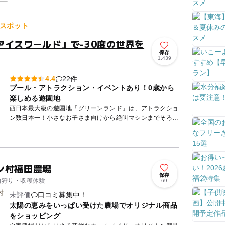
使うことなく、「ゆうべに」、「恋みのり」、「紅ほっ
ぺ」、「ひのしず...
スポット
アイスワールド」で-30度の世界を
保存
1,439
22件
4.4
プール・アトラクション・イベントあり！0歳から
楽しめる遊園地
西日本最大級の遊園地「グリーンランド」は、アトラクショ
ン数日本一！小さなお子さま向けから絶叫マシンまでそろ
い、家族みんなが一日中楽しめます。 2歳以下は遊園地の入
園無料なの...
ン村福田農場
保存
果物狩り・収穫体験
69
未評価
口コミ募集中！
太陽の恵みをいっぱい受けた農場でオリジナル商品
をショッピング