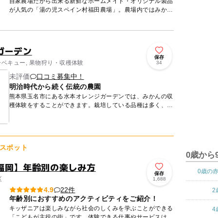
自家農場だから出来る新鮮なホームメイド・オリジナル製品
が人気の「湯の児スペイン村福田農場」。農場内ではみかん
狩りが楽しめます。農薬を極力使わずに「環境に優しい栽
培」を実践して...
ガーデン
保存
ーベキュー, 果物狩り・収穫体験
34
未評価
口コミ募集中！
明治時代から続く伝統の農園
熊本県玉名市にある水本オレンジガーデンでは、みかんの収
穫体験をすることができます。栽培している品種は多く、全
部で25種類ほど。時期が異なるので、一度に全てを食べる
ことはできま...
スポット
0歳から
福岡】年齢別の楽しみ方
0歳の
保存
区
1,688
22件
4.9
2
年齢別におすすめのアクティビティをご紹介！
キッザニアは楽しみながら社会のしくみを学ぶことができる
4
「こどもが主役の街」です。体験できる仕事やサービスは約