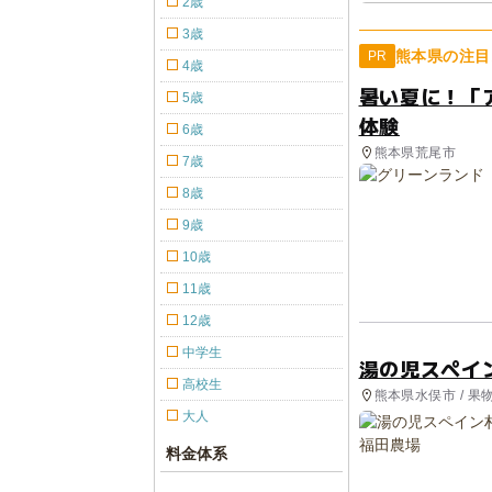
2歳
3歳
熊本県の注目
PR
4歳
暑い夏に！「
5歳
体験
6歳
熊本県荒尾市
7歳
8歳
9歳
10歳
11歳
12歳
中学生
湯の児スペイ
高校生
熊本県水俣市 / 
大人
料金体系