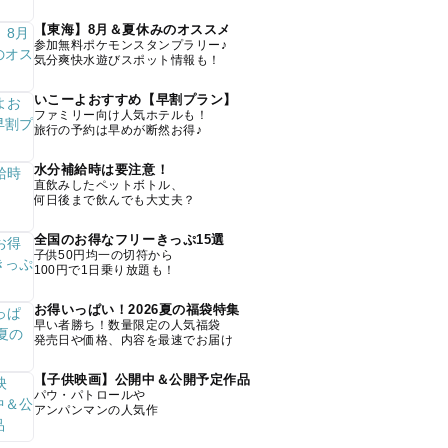
【東海】8月＆夏休みのオススメ
参加無料ポケモンスタンプラリー♪
気分爽快水遊びスポット情報も！
いこーよおすすめ【早割プラン】
ファミリー向け人気ホテルも！
旅行の予約は早めが断然お得♪
水分補給時は要注意！
直飲みしたペットボトル、
何日後まで飲んでも大丈夫？
全国のお得なフリーきっぷ15選
子供50円均一の切符から
100円で1日乗り放題も！
お得いっぱい！2026夏の福袋特集
早い者勝ち！数量限定の人気福袋
発売日や価格、内容を最速でお届け
【子供映画】公開中＆公開予定作品
パウ・パトロールや
アンパンマンの人気作