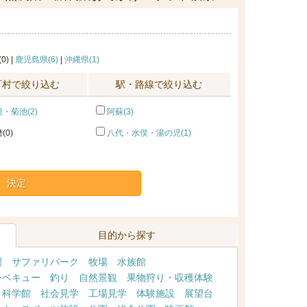
0) |
鹿児島県(6)
|
沖縄県(1)
町村で絞り込む
駅・路線で絞り込む
・菊池(2)
阿蘇(3)
(0)
八代・水俣・湯の児(1)
決定
目的から探す
園
サファリパーク
牧場
水族館
ーベキュー
釣り
自然景観
果物狩り・収穫体験
・科学館
社会見学
工場見学
体験施設
展望台