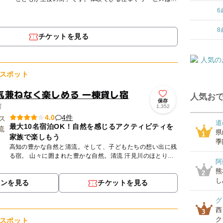
70種類！本格的な設備や道具を使って、こども達は大人の
6
ようにいろい...
8
チケットを見る
スポット
気兼ねなく楽しめる 一棟貸し宿
人気おで
保存
町
1,352
4件
4.0
道
最大10名宿泊OK！自然を感じるアクティビティを
県
1
家族で楽しもう
季
高知の豊かな自然と清流。そして、子どもたちの想い出に残
る宿。 山々に囲まれた豊かな自然。清流 汗見川のほとり。
阿
広いリビングに、子どもたちが大好きなブランコと２階へと
熊
2
つな...
し
ポンを見る
チケットを見る
グ
西
3
ク
スポット