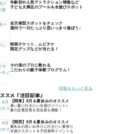
年齢別や人気アトラクション情報など
子ども大満足のプール＆水遊びスポット
全天候型スポットをチェック
屋内で一日たっぷり思いっきり遊ぼう♪
映画チケット、ムビチケ
限定グッズなどが当たる！
その道のプロに教わる
こだわりの親子体験プログラム！
特集をもっと見る
オススメ「注目記事」
【関東】8月＆夏休みのオススメ
暑い夏に行きたい水遊びイベント♪
夏の定番恐竜＆昆虫展も開催！
【関西】8月＆夏休みのオススメ
夏休みの思い出作りに行きたい夏祭り
水遊びスポット＆子供無料イベントも