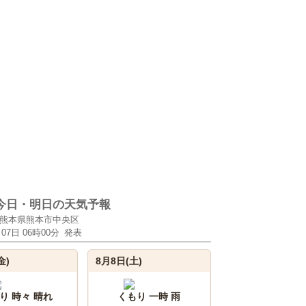
今日・明日の天気予報
熊本県熊本市中央区
月07日 06時00分
発表
金)
8月8日(土)
り 時々 晴れ
くもり 一時 雨