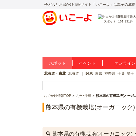
子どもとお出かけ情報サイト「いこーよ」は親子の成長
スポット
101,131件
スポット
イベント
オンライン
北海道・東北
北海道
関東
東京
神奈川
千葉
埼玉
おでかけ情報TOP
九州･沖縄
熊本県の有機栽培(オーガ
熊本県の有機栽培(オーガニック
熊本県の有機栽培(オーガニック