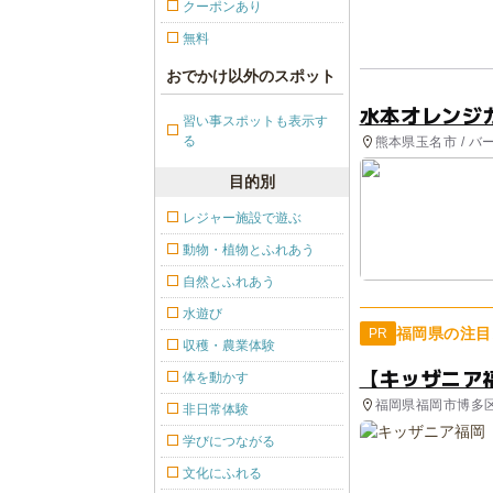
クーポンあり
無料
おでかけ以外のスポット
水本オレンジ
習い事スポットも表示す
る
熊本県玉名市 / バ
目的別
レジャー施設で遊ぶ
動物・植物とふれあう
自然とふれあう
水遊び
福岡県の注目
PR
収穫・農業体験
【キッザニア
体を動かす
福岡県福岡市博多
非日常体験
学びにつながる
文化にふれる