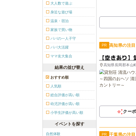
大人数で遊ぶ
身近な遊び場
温泉・宿泊
家族で買い物
パパの一人子守
高知県の注目
PR
パパ大活躍
【空きあり】
ママ友大集合
高知県長岡郡本山
結果の並び替え
おすすめ順
人気順
総合評価が高い順
幼児評価が高い順
クー
小学生評価が高い順
イベントを探す
自然体験
千葉県の注目
PR