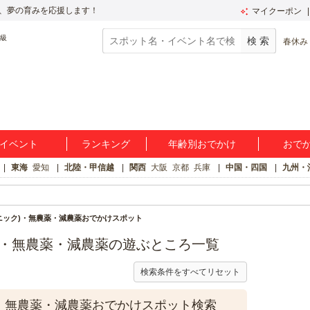
、夢の育みを応援します！
マイクーポン
春休み
イベント
ランキング
年齢別おでかけ
おで
東海
愛知
北陸・甲信越
関西
大阪
京都
兵庫
中国・四国
九州・
ニック)・無農薬・減農薬おでかけスポット
)・無農薬・減農薬の遊ぶところ一覧
検索条件をすべてリセット
)・無農薬・減農薬おでかけスポット検索