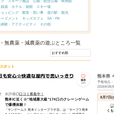
ック
スポーツ施設
公園・総合公園
映画館
・銭湯
ホテル・旅館
スキー場
ショッピング
教室・習い事
道の駅
観光
ューズメント
キッズカフェ
SA・PA
然体験・アクティビティ
その他
)・無農薬・減農薬の遊ぶところ一覧
スポット
日も安心☆快適な屋内で思いっきり
熊本県
保存
予報地点：
193
2026年08
未評価
口コミ募集中！
8月7日(
熊本IC近く☆“地域最大級”174口のクレーンゲーム
で爆穫体験！
「サンゲームス 熊本インタープラザ店」は「サープラ熊本
くも