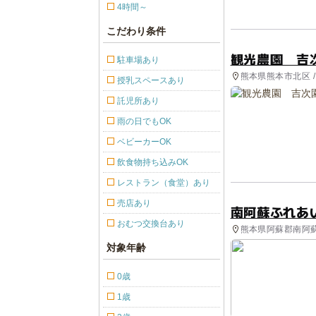
4時間～
こだわり条件
観光農園 吉
駐車場あり
熊本県熊本市北区 /
授乳スペースあり
トラン・カフェ
託児所あり
雨の日でもOK
ベビーカーOK
飲食物持ち込みOK
レストラン（食堂）あり
売店あり
南阿蘇ふれ
おむつ交換台あり
熊本県阿蘇郡南阿蘇
対象年齢
0歳
1歳