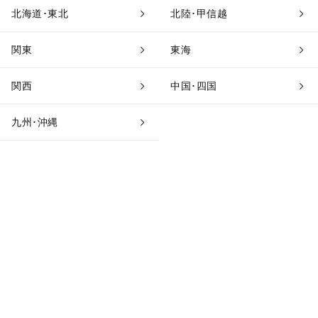
北海道･東北
北陸･甲信越
豊洲
関東
東海
お台場
関西
中国･四国
品川・高輪ゲートウェイ・三田
九州･沖縄
赤坂・虎ノ門
六本木・麻布
新宿
大久保・高田馬場
中野・高円寺・方南町
荻窪・阿佐ヶ谷