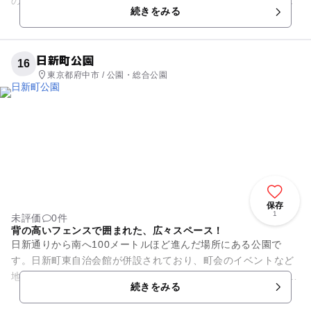
の名前です。インドと日本で、アートと国際交流を柱に活動し
続きをみる
てきたNPO法人ウ...
日新町公園
16
東京都府中市 / 公園・総合公園
保存
1
未評価
0件
背の高いフェンスで囲まれた、広々スペース！
日新通りから南へ100メートルほど進んだ場所にある公園で
す。日新町東自治会館が併設されており、町会のイベントなど
地域の交流も盛んなスポットです。 園内は広々としたフリース
続きをみる
ペースが主体。きれ...