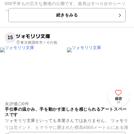
000平米もの広大な敷地の公園です。遊具はすべり台やシーソ
ー、ブランコ、弾んで楽しいスプリング遊具など数種類あり、
続きをみる
小さなお子さんも小学...
ツォモリリ文庫
15
東京都調布市 / その他
保存
18
未評価
0件
手仕事の温かみ、手を動かす楽しさを感じられるアートスペー
スです
ツォモリリ文庫といっても本屋さんではありません。 ツォモリ
リは北インド、ヒマラヤに囲まれた標高4000メートルにある湖