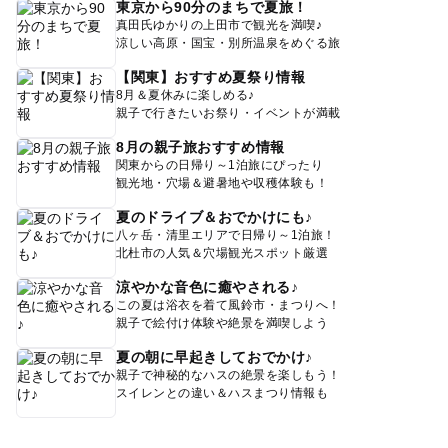
自由が丘・田園調布
東京から90分のまちで夏旅！
真田氏ゆかりの上田市で観光を満喫♪
涼しい高原・国宝・別所温泉をめぐる旅
学芸大学・都立大学
【関東】おすすめ夏祭り情報
8月＆夏休みに楽しめる♪
目黒・五反田
親子で行きたいお祭り・イベントが満載
8月の親子旅おすすめ情報
蒲田
関東からの日帰り～1泊旅にぴったり
観光地・穴場＆避暑地や収穫体験も！
二子玉川・用賀
夏のドライブ＆おでかけにも♪
八ヶ岳・清里エリアで日帰り～1泊旅！
北杜市の人気＆穴場観光スポット厳選
下北沢・世田谷代田
涼やかな音色に癒やされる♪
この夏は浴衣を着て風鈴市・まつりへ！
三軒茶屋・池尻大橋
親子で絵付け体験や絶景を満喫しよう
夏の朝に早起きしておでかけ♪
日暮里・町屋
親子で神秘的なハスの絶景を楽しもう！
スイレンとの違い＆ハスまつり情報も
綾瀬・青井