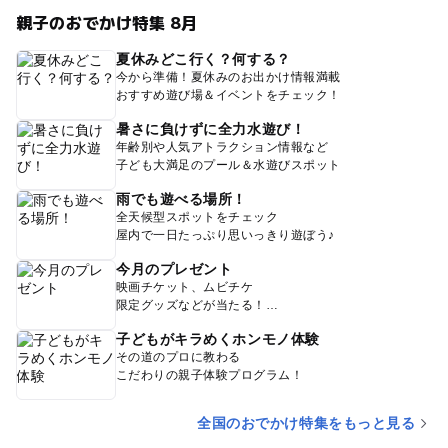
北千住
親子のおでかけ特集 8月
夏休みどこ行く？何する？
竹ノ塚・西新井・梅島
今から準備！夏休みのお出かけ情報満載
おすすめ遊び場＆イベントをチェック！
舎人・江北
暑さに負けずに全力水遊び！
年齢別や人気アトラクション情報など
子ども大満足のプール＆水遊びスポット
雨でも遊べる場所！
全天候型スポットをチェック
屋内で一日たっぷり思いっきり遊ぼう♪
今月のプレゼント
映画チケット、ムビチケ
限定グッズなどが当たる！
子どもがキラめくホンモノ体験
その道のプロに教わる
こだわりの親子体験プログラム！
全国のおでかけ特集をもっと見る