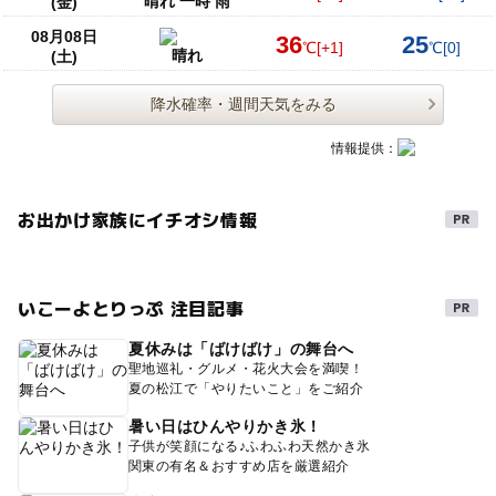
晴れ 一時 雨
(金)
08月08日
36
25
℃
[+1]
℃
[0]
小岩・新小岩
晴れ
(土)
降水確率・週間天気をみる
葛西
情報提供：
亀戸・小松川
お出かけ家族にイチオシ情報
東雲・新木場・南砂
清澄白河・門前仲町・木場・東陽町
いこーよとりっぷ 注目記事
原宿・表参道・青山
夏休みは「ばけばけ」の舞台へ
聖地巡礼・グルメ・花火大会を満喫！
渋谷・代々木公園
夏の松江で「やりたいこと」をご紹介
暑い日はひんやりかき氷！
中目黒・恵比寿・代官山
子供が笑顔になる♪ふわふわ天然かき氷
関東の有名＆おすすめ店を厳選紹介