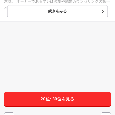
意味。 オーナーであるマレは恋愛や結婚カウンセリングの第一
人者でベストセラー作家。 人の心に接する仕事の舞台として、
続きをみる
訪れる人がリラック...
20位~30位を見る