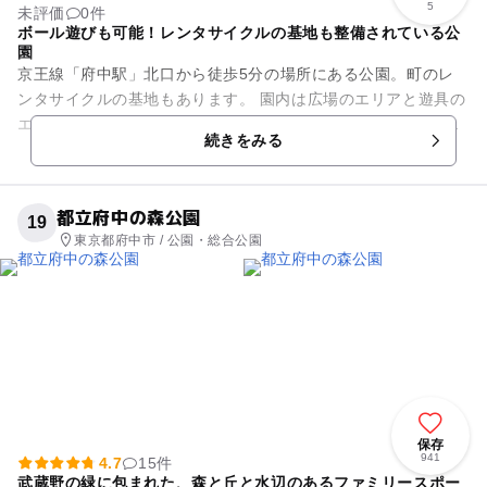
5
未評価
0件
ボール遊びも可能！レンタサイクルの基地も整備されている公
園
京王線「府中駅」北口から徒歩5分の場所にある公園。町のレ
ンタサイクルの基地もあります。 園内は広場のエリアと遊具の
エリアに分かれている公園で、広場には的あての壁もあり、ボ
続きをみる
ールを使って遊ぶこ...
都立府中の森公園
19
東京都府中市 / 公園・総合公園
保存
941
4.7
15件
武蔵野の緑に包まれた、森と丘と水辺のあるファミリースポー