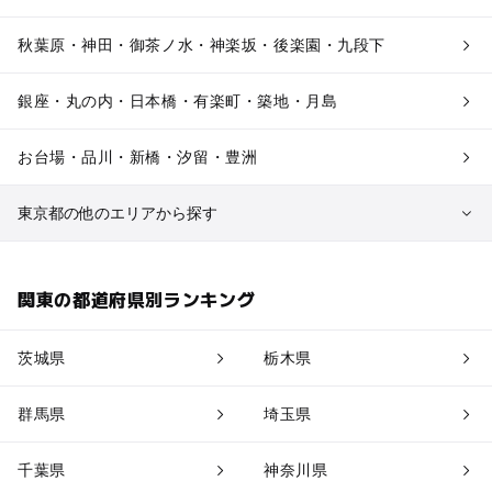
秋葉原・神田・御茶ノ水・神楽坂・後楽園・九段下
銀座・丸の内・日本橋・有楽町・築地・月島
お台場・品川・新橋・汐留・豊洲
東京都の他のエリアから探す
六本木・赤坂・青山・麻布・白金
関東の都道府県別ランキング
新宿・高田馬場・代々木・千駄ヶ谷
茨城県
栃木県
吉祥寺・三鷹・中野・高円寺・荻窪・阿佐谷
群馬県
埼玉県
池袋・赤羽・王子・巣鴨・目白・石神井
千葉県
神奈川県