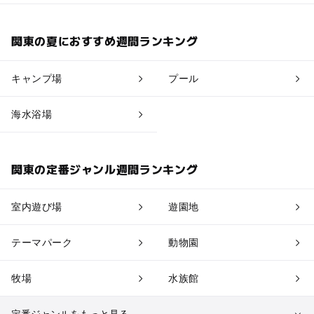
上野・浅草・錦糸町・両国
葛西・新木場・亀戸・亀有・柴又
関東の夏におすすめ週間ランキング
渋谷・原宿・恵比寿・中目黒・自由が丘
キャンプ場
プール
蒲田・大森・羽田周辺
海水浴場
二子玉川・三軒茶屋・駒沢・世田谷
関東の定番ジャンル週間ランキング
北千住・日暮里・荒川
室内遊び場
遊園地
立川・国分寺・八王子・昭島・多摩
テーマパーク
動物園
青梅・奥多摩
牧場
水族館
小金井・小平・西東京・東村山・東久留米
定番ジャンルをもっと見る