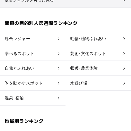
伊豆七島・小笠原
植物園・フラワーパーク
自然景観
神楽坂・飯田橋・市ヶ谷・四谷
関東の目的別人気週間ランキング
果物狩り・収穫体験
博物館・科学館
神保町・九段下・水道橋・後楽園
総合レジャー
動物･植物ふれあい
工場見学
体験施設
秋葉原・神田・御茶ノ水
学べるスポット
芸術･文化スポット
アスレチック
公園・総合公園
人形町・水天宮前
自然とふれあい
収穫･農業体験
温泉・銭湯
ホテル・旅館
丸の内・大手町・日本橋
体を動かすスポット
水遊び場
道の駅
観光
銀座・有楽町・日比谷
温泉･宿泊
築地・月島
地域別ランキング
新橋・浜松町・汐留