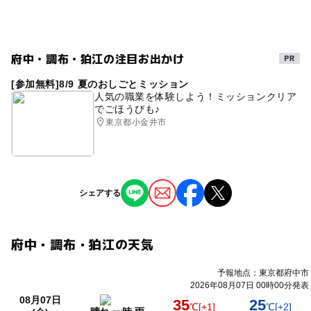
池袋・目白・大塚・巣鴨
府中・調布・狛江の注目お出かけ
王子・上中里
[参加無料]8/9 夏のおしごとミッション
赤羽・十条
人気の職業を体験しよう！ミッションクリア
でごほうびも♪
東京都小金井市
練馬・光が丘・氷川台
上野・御徒町
シェアする
浅草・蔵前
両国・錦糸町
府中・調布・狛江の天気
東京スカイツリー・押上
予報地点：東京都府中市
2026年08月07日 00時00分発表
08月07日
35
25
亀有・金町・柴又・青砥
℃
[+1]
℃
[+2]