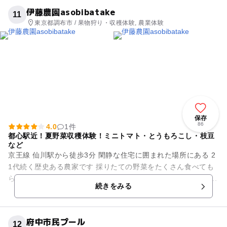
伊藤農園asobibatake
11
東京都調布市 / 果物狩り・収穫体験, 農業体験
保存
86
4.0
1件
都心駅近！夏野菜収穫体験！ミニトマト・とうもろこし・枝豆
など
京王線 仙川駅から徒歩3分 閑静な住宅に囲まれた場所にある 2
1代続く歴史ある農家です 採りたての野菜をたくさん食べても
らいたい 畑の楽しさを知ってもらいたい そんな思いで、201...
続きをみる
府中市民プール
12