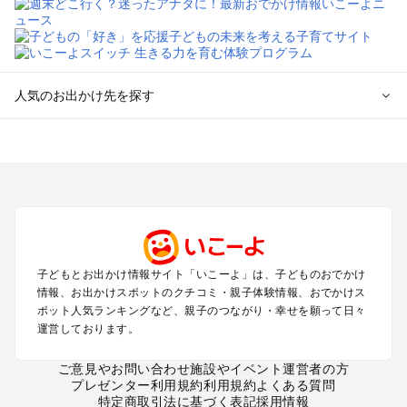
人気のお出かけ先を探す
全国からプール子連れおでかけスポットを探す
北海道･東北のプールおでかけ
北陸･甲信越のプールおでかけ
関東のプールおでかけ
東海のプールおでかけ
関西のプールおでかけ
中国･四国のプールおでかけ
子どもとお出かけ情報サイト「いこーよ」は、子どものおでかけ
九州･沖縄のプールおでかけ
情報、お出かけスポットのクチコミ・親子体験情報、おでかけス
ポット人気ランキングなど、親子のつながり・幸せを願って日々
運営しております。
定番お出かけスポット
遊園地
ご意見やお問い合わせ
施設やイベント運営者の方
動物園
プレゼンター利用規約
利用規約
よくある質問
バーベキュー
特定商取引法に基づく表記
採用情報