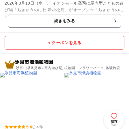
2026年3月18日（水）、 イオンモール高岡に屋内型こどもの遊
び場「ちきゅうのにわ 新小松店」がオープン☆「ちきゅうのに
わ」は0歳から12歳までの子どもとそのファミリーを対象に、
続きをみる
地球や自然をテ...
クーポンを見る
氷見市海浜植物園
3
富山県氷見市 / 室内遊び場, 植物園・フラワーパーク, 体験施設,
公園・総合公園, 自然体験・アクティビティ
保存
240
5.0
4件