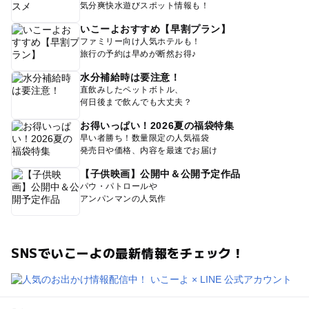
気分爽快水遊びスポット情報も！
いこーよおすすめ【早割プラン】
ファミリー向け人気ホテルも！
旅行の予約は早めが断然お得♪
水分補給時は要注意！
直飲みしたペットボトル、
何日後まで飲んでも大丈夫？
お得いっぱい！2026夏の福袋特集
早い者勝ち！数量限定の人気福袋
発売日や価格、内容を最速でお届け
【子供映画】公開中＆公開予定作品
パウ・パトロールや
アンパンマンの人気作
SNSでいこーよの最新情報をチェック！