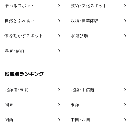
学べるスポット
芸術･文化スポット
アスレチック
公園・総合公園
自然とふれあい
収穫･農業体験
温泉・銭湯
ホテル・旅館
体を動かすスポット
水遊び場
道の駅
観光
温泉･宿泊
地域別ランキング
北海道･東北
北陸･甲信越
関東
東海
関西
中国･四国