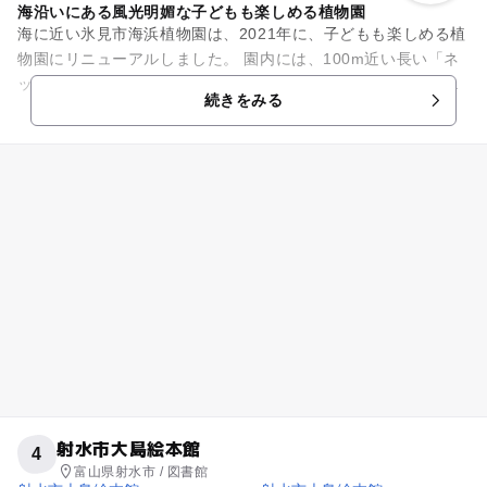
海沿いにある風光明媚な子どもも楽しめる植物園
海に近い氷見市海浜植物園は、2021年に、子どもも楽しめる植
物園にリニューアルしました。 園内には、100m近い長い「ネ
ット遊具」や大きな「ふわふわドーム」、木に触れながら遊ん
続きをみる
でいただけるたく...
射水市大島絵本館
4
富山県射水市 / 図書館