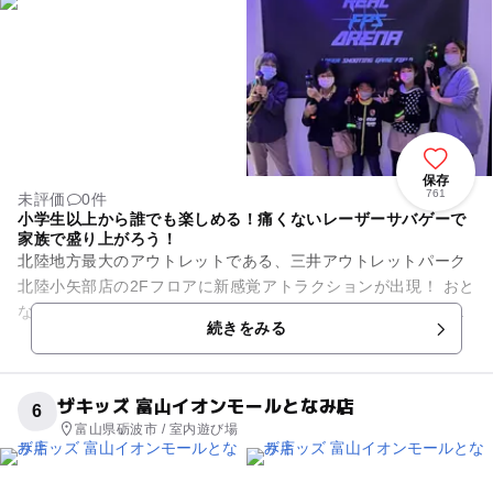
保存
761
未評価
0件
小学生以上から誰でも楽しめる！痛くないレーザーサバゲーで
家族で盛り上がろう！
北陸地方最大のアウトレットである、三井アウトレットパーク
北陸小矢部店の2Fフロアに新感覚アトラクションが出現！ おと
なも子ども安心安全なレーザーサバゲーでご家族一緒に楽しめ
続きをみる
る！ 赤外線だから...
ザキッズ 富山イオンモールとなみ店
6
富山県砺波市 / 室内遊び場