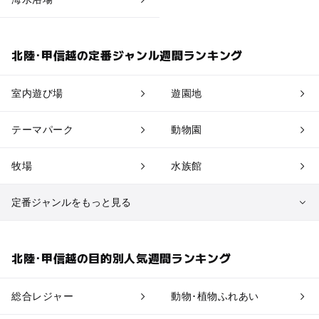
北陸･甲信越の定番ジャンル週間ランキング
室内遊び場
遊園地
テーマパーク
動物園
牧場
水族館
定番ジャンルをもっと見る
植物園・フラワーパーク
自然景観
北陸･甲信越の目的別人気週間ランキング
果物狩り・収穫体験
博物館・科学館
総合レジャー
動物･植物ふれあい
工場見学
体験施設