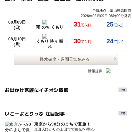
予報地点：富山県高岡市
2026年08月09日 06時00分発表
08月09日
31
25
℃
[-1]
℃
[-1]
雨 のち くもり
(日)
08月10日
30
24
くもり 時々 晴
℃
[-1]
℃
[-1]
(月)
れ
降水確率・週間天気をみる
情報提供：
お出かけ家族にイチオシ情報
いこーよとりっぷ 注目記事
東京から90分のまちで夏旅！
真田氏ゆかりの上田市で観光を満喫♪