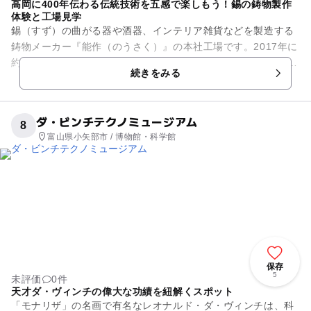
高岡に400年伝わる伝統技術を五感で楽しもう！錫の鋳物製作
体験と工場見学
錫（すず）の曲がる器や酒器、インテリア雑貨などを製造する
鋳物メーカー『能作（のうさく）』の本社工場です。2017年に
約4000坪の敷地に建てられた施設には、工場の他、錫（すず）
続きをみる
の鋳物製作体験がで...
ダ・ビンチテクノミュージアム
8
富山県小矢部市 / 博物館・科学館
保存
5
未評価
0件
天才ダ・ヴィンチの偉大な功績を紐解くスポット
「モナリザ」の名画で有名なレオナルド・ダ・ヴィンチは、科