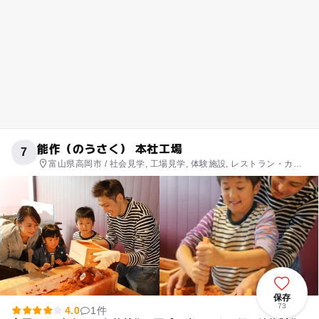
能作（のうさく） 本社工場
7
富山県高岡市 / 社会見学, 工場見学, 体験施設, レストラン・カフ
ェ, ショッピング
保存
73
4.0
1件