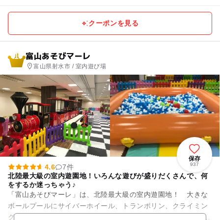
クーポンを見る
富山あそびマーレ
1
富山県射水市 / 室内遊び場
保存
937
4.6
7件
北陸最大級の室内遊園地！いろんな遊びが盛りだくさんで、何
をするか迷っちゃう♪
「富山あそびマーレ」は、北陸最大級の室内遊園地！ 大きな
ボールプールにサイバーホイール、トランポリン、クライミン
グウォールやすべり台のふわふわ遊具もあります。 バッテリー