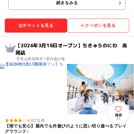
続きをみる
カー、ウェスタント...
チケットを見る
クーポンを見る
【2026年3月18日オープン】ちきゅうのにわ 高
2
岡店
富山県高岡市 / 室内遊び場
保存
47
4.0
1件
【雨でも安心】屋内でも外遊びのように思い切り遊べるプレイ
グラウンド♪