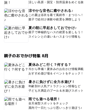
涼しい高原・国宝・別所温泉をめぐる旅
涼やかな音色に癒やされる♪
この夏は浴衣を着て風鈴市・まつりへ！
親子で絵付け体験や絶景を満喫しよう
夏の朝に早起きしておでかけ♪
親子で神秘的なハスの絶景を楽しもう！
スイレンとの違い＆ハスまつり情報も
親子のおでかけ特集 8月
夏休みどこ行く？何する？
今から準備！夏休みのお出かけ情報満載
おすすめ遊び場＆イベントをチェック！
暑さに負けずに全力水遊び！
年齢別や人気アトラクション情報など
子ども大満足のプール＆水遊びスポット
雨でも遊べる場所！
全天候型スポットをチェック
屋内で一日たっぷり思いっきり遊ぼう♪