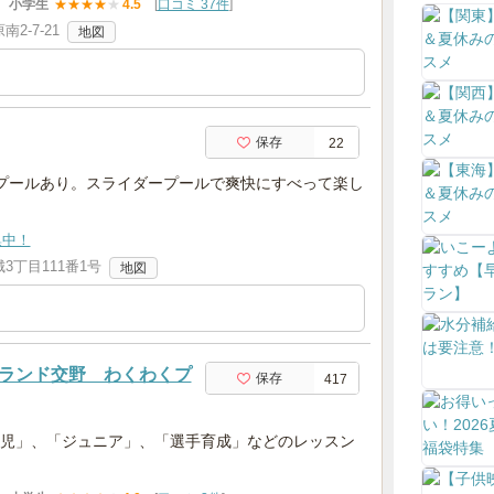
小学生
★
★
★
★
★
4.5
[
口コミ 37件
]
2-7-21
地図
保存
22
プールあり。スライダープールで爽快にすべって楽し
集中！
3丁目111番1号
地図
ランド交野 わくわくプ
保存
417
児」、「ジュニア」、「選手育成」などのレッスン