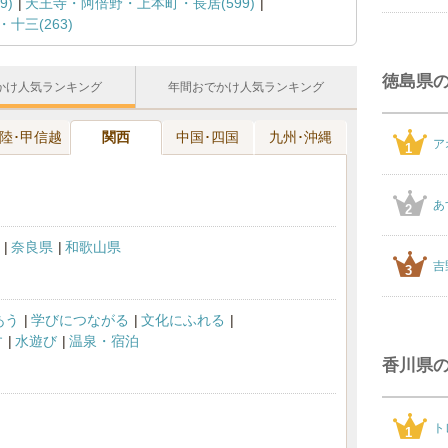
)
天王寺・阿倍野・上本町・長居(599)
十三(263)
徳島県
かけ人気ランキング
年間おでかけ人気ランキング
陸･甲信越
関西
中国･四国
九州･沖縄
ア
1
あ
2
奈良県
和歌山県
吉
3
あう
学びにつながる
文化にふれる
す
水遊び
温泉・宿泊
香川県
ト
1