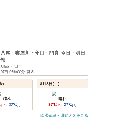
・八尾・寝屋川・守口・門真
今日・明日
予報
大阪府守口市
月07日 06時00分
発表
金)
8月8日(土)
晴れ
晴れ
℃
27℃
37℃
27℃
[+1]
[0]
[+1]
[-1]
降水確率・週間天気を見る