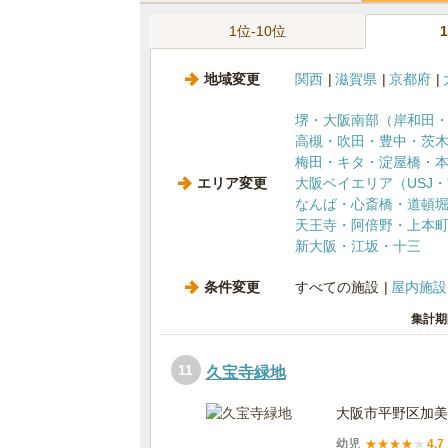
1位-10位
地域変更
関西
滋賀県
京都府
堺・大阪南部（岸和田
高槻・吹田・豊中・茨
梅田・キタ・淀屋橋・
エリア変更
大阪ベイエリア（USJ
なんば・心斎橋・道頓
天王寺・阿倍野・上本
新大阪・江坂・十三
条件変更
すべての施設
屋内施設
集計期
11
久宝寺緑地
大阪市平野区加美
幼児
★
★
★
★
★
4.7