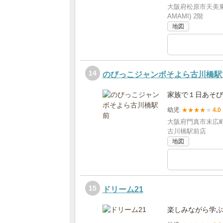
大阪府松原市天美東三
AMAMI) 2階
地図
14
のびっこジャンボそよら古川橋駅
家族で１日あそび
幼児
★
★
★
★
★
4.0
大阪府門真市末広町
古川橋駅前店
地図
15
ドリーム21
楽しみながら学ぶ