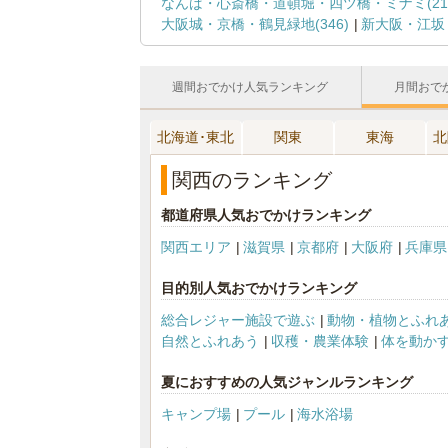
なんば・心斎橋・道頓堀・四ツ橋・ミナミ(219
大阪城・京橋・鶴見緑地(346)
新大阪・江坂・
週間おでかけ人気ランキング
月間おで
北海道･東北
関東
東海
北
関西のランキング
都道府県人気おでかけランキング
関西エリア
滋賀県
京都府
大阪府
兵庫県
目的別人気おでかけランキング
総合レジャー施設で遊ぶ
動物・植物とふれ
自然とふれあう
収穫・農業体験
体を動か
夏におすすめの人気ジャンルランキング
キャンプ場
プール
海水浴場