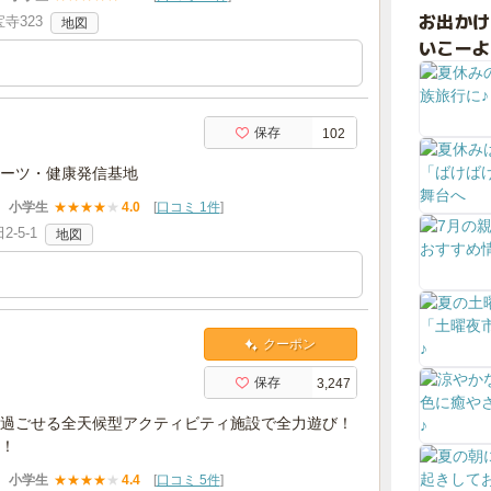
お出か
寺323
地図
いこーよ
保存
102
ーツ・健康発信基地
小学生
★
★
★
★
★
4.0
[
口コミ 1件
]
-5-1
地図
クーポン
保存
3,247
過ごせる全天候型アクティビティ施設で全力遊び！
！
小学生
★
★
★
★
★
4.4
[
口コミ 5件
]