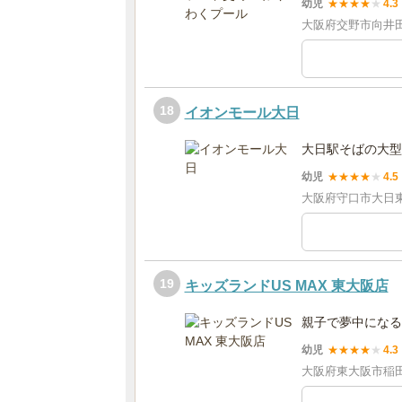
幼児
★
★
★
★
★
4.3
大阪府交野市向井田2
18
イオンモール大日
大日駅そばの大型
幼児
★
★
★
★
★
4.5
大阪府守口市大日東町
19
キッズランドUS MAX 東大阪店
親子で夢中になる室
幼児
★
★
★
★
★
4.3
大阪府東大阪市稲田