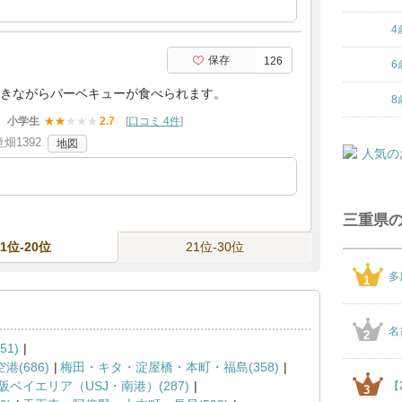
4
保存
126
6
きながらバーベキューが食べられます。
8
小学生
★
★
★
★
★
2.7
[
口コミ 4件
]
畑1392
地図
三重県
11位-20位
21位-30位
多
1
名
2
1)
(686)
梅田・キタ・淀屋橋・本町・福島(358)
阪ベイエリア（USJ・南港）(287)
【
3