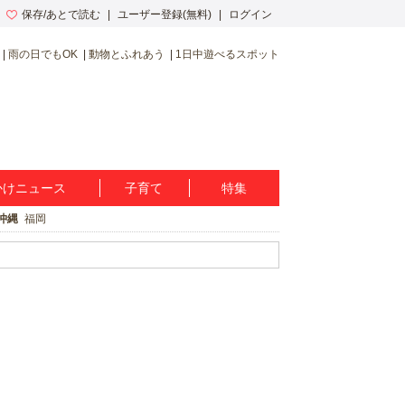
保存/あとで読む
ユーザー登録(無料)
ログイン
雨の日でもOK
動物とふれあう
1日中遊べるスポット
かけニュース
子育て
特集
沖縄
福岡