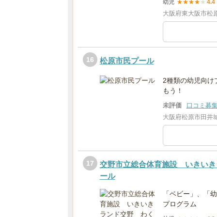
幼児
★
★
★
★
★
4.4
大阪府東大阪市松原南
16
松原市民プール
2種類の幼児向け
もう！
未評価
口コミ募
大阪府松原市田井城
17
交野市立総合体育施設 いきいき
ール
「ベビー」、「幼
プログラム