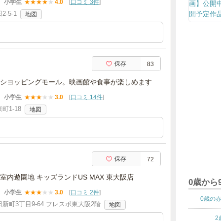
小学生
★
★
★
★
★
4.0
[
口コミ 3件
]
-5-1
地図
保存
83
シヨッピングモール。映画館や食事が楽しめます
小学生
★
★
★
★
★
3.0
[
口コミ 14件
]
1-18
地図
保存
72
内遊園地 キッズランドUS MAX 東大阪店
0歳から
小学生
★
★
★
★
★
3.0
[
口コミ 2件
]
0歳の
新町3丁目9-64 フレスポ東大阪2階
地図
2