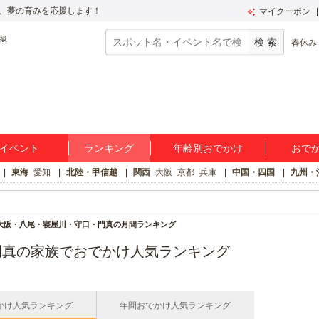
、夢の育みを応援します！
マイクーポン
春休み
イベント
ランキング
年齢別おでかけ
おで
東海
愛知
北陸・甲信越
関西
大阪
京都
兵庫
中国・四国
九州・
大阪・八尾・寝屋川・守口・門真の月間ランキング
門真の家族でおでかけ人気ランキング
かけ人気ランキング
年間おでかけ人気ランキング