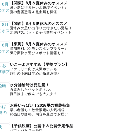
【関東】8月＆夏休みのオススメ
暑い夏に行きたい水遊びイベント♪
夏の定番恐竜＆昆虫展も開催！
【関西】8月＆夏休みのオススメ
夏休みの思い出作りに行きたい夏祭り
水遊びスポット＆子供無料イベントも
【東海】8月＆夏休みのオススメ
参加無料ポケモンスタンプラリー♪
気分爽快水遊びスポット情報も！
いこーよおすすめ【早割プラン】
ファミリー向け人気ホテルも！
旅行の予約は早めが断然お得♪
水分補給時は要注意！
直飲みしたペットボトル、
何日後まで飲んでも大丈夫？
お得いっぱい！2026夏の福袋特集
早い者勝ち！数量限定の人気福袋
発売日や価格、内容を最速でお届け
【子供映画】公開中＆公開予定作品
パウ・パトロールや