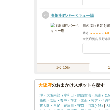
20
滝畑湖畔バーベキュー場
川の流れる音を聞
幼児
★
★
★
★
★
4.0
大阪府河内長野市滝
1位-10位
大阪府
のお出かけスポットを探す
堺・大阪南部（岸和田・関西空港・泉南）(155
高槻・吹田・豊中・茨木・箕面・枚方・伊丹空港
東大阪・八尾・寝屋川・守口・門真(493)
大