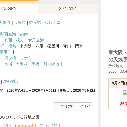
11位-20位
21位-30位
大阪府
兵庫県
奈良県
和歌山県
・関西空港・泉南）
木・箕面・枚方・伊丹空港
本町・福島
東大阪・八尾・寝屋川・守口・門真
・南港）
東大阪
堀・四ツ橋・ミナミ
の天気
町・長居
大阪城・京橋・鶴見緑地
予報地点：
2026年08
屋外施設
8月7日(
間：2026年7月1日～2026年7月31日
更新日：2026年8月2日
36
保存
1,641
東にひろがる緑地公園
小学生
★
★
★
★
★
5.0
[
口コミ 27件
]