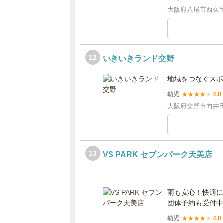
大阪府八尾市西久宝
12
いきいきランド交野
地域をつなぐスポ
幼児
★
★
★
★
★
4.0
大阪府交野市向井田2
13
VS PARK セブンパーク天美店
雨も安心！快適に
団体予約も受付中
幼児
★
★
★
★
★
4.0