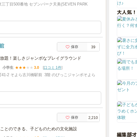
丁目500番地 セブンパーク天美(SEVEN PARK
大人気！
前
保存
39
放題！楽しさジャンボなプレイグラウンド
小学生
★
★
★
★
★
3.0
[
口コミ 1件
]
41-2 そよら古川橋駅前 3階 のびっこジャンボそよら
保存
2,210
ことのできる、子どものための文化施設
編集部