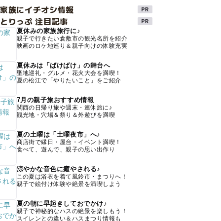
け家族にイチオシ情報
とりっぷ 注目記事
夏休みの家族旅行に♪
親子で行きたい倉敷市の観光名所を紹介
映画のロケ地巡り＆親子向けの体験充実
夏休みは「ばけばけ」の舞台へ
聖地巡礼・グルメ・花火大会を満喫！
夏の松江で「やりたいこと」をご紹介
7月の親子旅おすすめ情報
関西の日帰り旅や週末・連休旅に♪
観光地・穴場＆祭り＆外遊びを満喫
夏の土曜は「土曜夜市」へ♪
商店街で縁日・屋台・イベント満喫！
食べて、遊んで、親子の思い出作り
涼やかな音色に癒やされる♪
この夏は浴衣を着て風鈴市・まつりへ！
親子で絵付け体験や絶景を満喫しよう
夏の朝に早起きしておでかけ♪
親子で神秘的なハスの絶景を楽しもう！
スイレンとの違い＆ハスまつり情報も