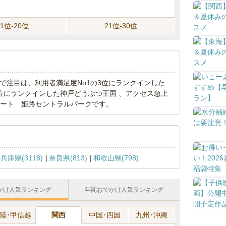
11位-20位
21位-30位
キングで注目は、利用者満足度No1の3位にランクインした
1位にランクインした神戸どうぶつ王国 、アクセス急上
リゾート 姫路セントラルパークです。
兵庫県(3118)
奈良県(813)
和歌山県(798)
かけ人気ランキング
年間おでかけ人気ランキング
陸･甲信越
関西
中国･四国
九州･沖縄