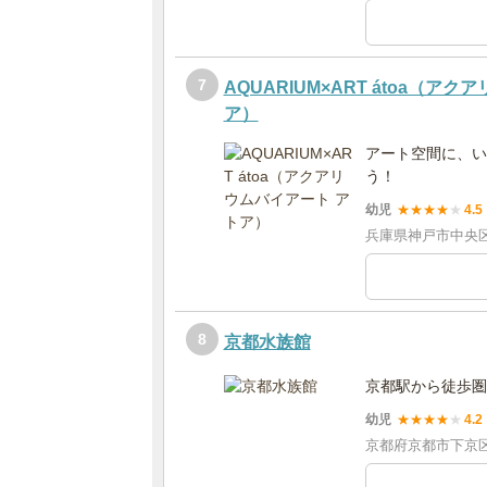
7
AQUARIUM×ART átoa（ア
ア）
アート空間に、い
う！
幼児
★
★
★
★
★
4.5
兵庫県神戸市中央区
8
京都水族館
京都駅から徒歩圏
幼児
★
★
★
★
★
4.2
京都府京都市下京区観