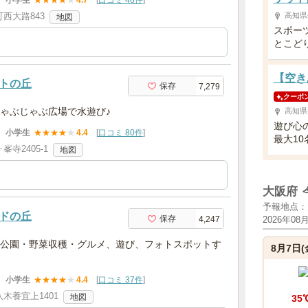
小学生
★
★
★
★
★
4.7
[
口コミ 48件
]
西大路843
高知県
地図
スポー
とこどり
【空き
トの丘
保存
7,279
クーポ
ゃぶじゃぶ広場で水遊び♪
高知県
遊び心
小学生
★
★
★
★
★
4.4
[
口コミ 80件
]
最大1
寺2405-1
地図
大阪府
予報地点：
ドの丘
保存
4,247
2026年08
公園・野菜収穫・グルメ、遊び、フォトスポットす
8月7日(
小学生
★
★
★
★
★
4.4
[
口コミ 37件
]
木養宜上1401
地図
35