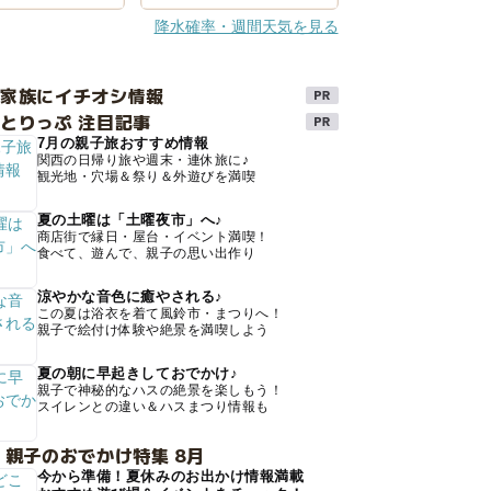
降水確率・週間天気を見る
け家族にイチオシ情報
とりっぷ 注目記事
7月の親子旅おすすめ情報
関西の日帰り旅や週末・連休旅に♪
観光地・穴場＆祭り＆外遊びを満喫
夏の土曜は「土曜夜市」へ♪
商店街で縁日・屋台・イベント満喫！
食べて、遊んで、親子の思い出作り
涼やかな音色に癒やされる♪
この夏は浴衣を着て風鈴市・まつりへ！
親子で絵付け体験や絶景を満喫しよう
夏の朝に早起きしておでかけ♪
親子で神秘的なハスの絶景を楽しもう！
スイレンとの違い＆ハスまつり情報も
 親子のおでかけ特集 8月
今から準備！夏休みのお出かけ情報満載