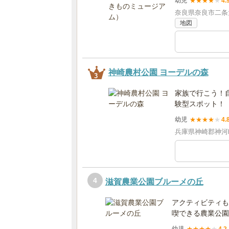
幼児
★
★
★
★
★
4.
奈良県奈良市二条大路南
地図
神崎農村公園 ヨーデルの森
3
家族で行こう！
験型スポット！
幼児
★
★
★
★
★
4.
兵庫県神崎郡神河町
4
滋賀農業公園ブルーメの丘
アクティビティも
喫できる農業公園