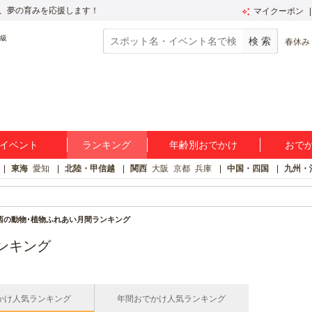
、夢の育みを応援します！
マイクーポン
春休み
イベント
ランキング
年齢別おでかけ
おで
東海
愛知
北陸・甲信越
関西
大阪
京都
兵庫
中国・四国
九州・
西の動物･植物ふれあい月間ランキング
ンキング
かけ人気ランキング
年間おでかけ人気ランキング