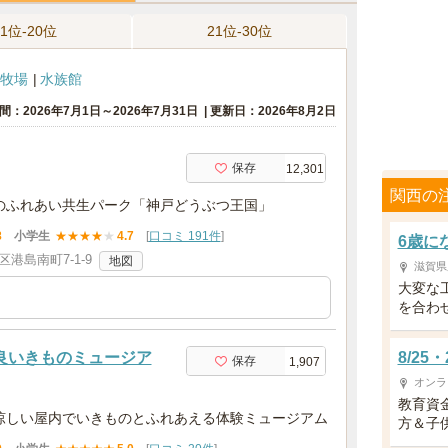
11位-20位
21位-30位
牧場
水族館
間：2026年7月1日～2026年7月31日
更新日：2026年8月2日
保存
12,301
関西の
のふれあい共生パーク「神戸どうぶつ王国」
8
小学生
★
★
★
★
★
4.7
[
口コミ 191件
]
6歳に
港島南町7-1-9
地図
滋賀県
大変な
を合わ
M（奈良いきものミュージア
8/2
保存
1,907
オンラ
教育資
涼しい屋内でいきものとふれあえる体験ミュージアム
方＆子供