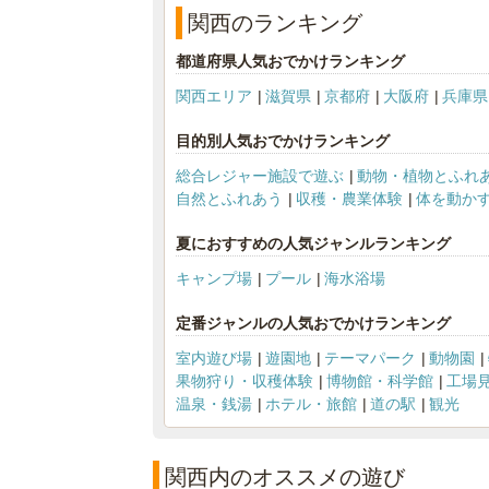
関西のランキング
都道府県人気おでかけランキング
関西エリア
滋賀県
京都府
大阪府
兵庫県
目的別人気おでかけランキング
総合レジャー施設で遊ぶ
動物・植物とふれ
自然とふれあう
収穫・農業体験
体を動か
夏におすすめの人気ジャンルランキング
キャンプ場
プール
海水浴場
定番ジャンルの人気おでかけランキング
室内遊び場
遊園地
テーマパーク
動物園
果物狩り・収穫体験
博物館・科学館
工場
温泉・銭湯
ホテル・旅館
道の駅
観光
関西内のオススメの遊び