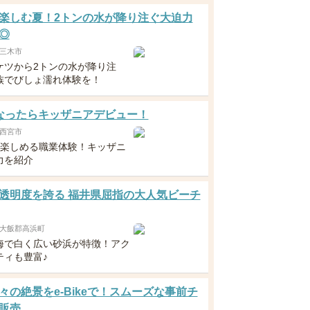
楽しむ夏！2トンの水が降り注ぐ大迫力
◎
三木市
ケツから2トンの水が降り注
族でびしょ濡れ体験を！
なったらキッザニアデビュー！
西宮市
ら楽しめる職業体験！キッザニ
力を紹介
透明度を誇る 福井県屈指の大人気ビーチ
大飯郡高浜町
海で白く広い砂浜が特徴！アク
ティも豊富♪
々の絶景をe-Bikeで！スムーズな事前チ
販売