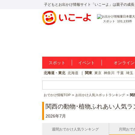
子どもとお出かけ情報サイト「いこーよ」は親子の成長
スポット
101,133件
スポット
イベント
オンライン
北海道・東北
北海道
関東
東京
神奈川
千葉
埼玉
おでかけ情報TOP
お出かけ人気スポットランキング
関
関西の動物･植物ふれあい人気ラ
2026年7月
週間おでかけ人気ランキング
月間おで