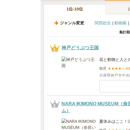
1位-10位
ジャンル変更
関西総合
動物園
集計期
神戸どうぶつ王国
1
花と動物と人と
幼児
★
★
★
★
★
4.
兵庫県神戸市中央区
NARA IKIMONO MUSEU
2
ム）
夏休みはここ！