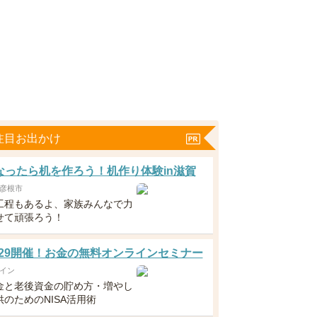
注目お出かけ
なったら机を作ろう！机作り体験in滋賀
彦根市
工程もあるよ、家族みんなで力
せて頑張ろう！
5・29開催！お金の無料オンラインセミナー
イン
金と老後資金の貯め方・増やし
のためのNISA活用術