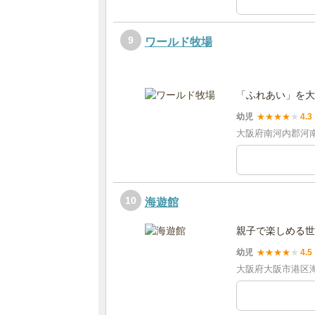
9
ワールド牧場
「ふれあい」を大
幼児
★
★
★
★
★
4.3
大阪府南河内郡河南町
10
海遊館
親子で楽しめる世
幼児
★
★
★
★
★
4.5
大阪府大阪市港区海岸