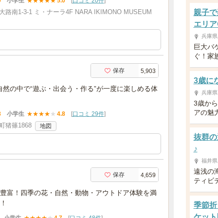
9
小学生
★
★
★
★
★
5.0
[
口コミ 20件
]
1-3-1 ミ・ナーラ4F NARA IKIMONO MUSEUM
親子で
エリア
兵庫県
巨大バ
ぐ！家
保存
5,903
3歳に
自然の中で“遊ぶ・出会う・作る”が一度に楽しめる体
兵庫県
3歳か
アの魅
8
小学生
★
★
★
★
★
4.8
[
口コミ 29件
]
猪篠1868
地図
抜群の
♪
福井県
遠浅の
保存
4,659
ティビ
豊富！四季の花・自然・動物・アウトドア体験を満
！
季節折
ケット