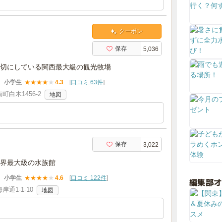
クーポン
保存
5,036
切にしている関西最大級の観光牧場
小学生
★
★
★
★
★
4.3
[
口コミ 63件
]
白木1456-2
地図
保存
3,022
界最大級の水族館
小学生
★
★
★
★
★
4.6
[
口コミ 122件
]
編集部
通1-1-10
地図