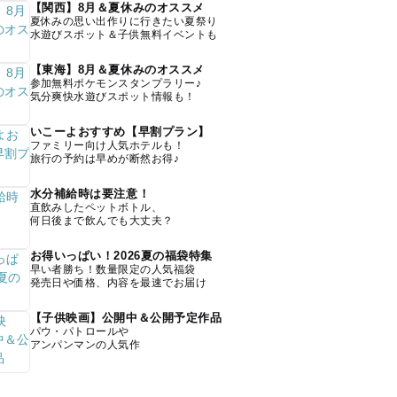
【関西】8月＆夏休みのオススメ
夏休みの思い出作りに行きたい夏祭り
水遊びスポット＆子供無料イベントも
【東海】8月＆夏休みのオススメ
参加無料ポケモンスタンプラリー♪
気分爽快水遊びスポット情報も！
いこーよおすすめ【早割プラン】
ファミリー向け人気ホテルも！
旅行の予約は早めが断然お得♪
水分補給時は要注意！
直飲みしたペットボトル、
何日後まで飲んでも大丈夫？
お得いっぱい！2026夏の福袋特集
早い者勝ち！数量限定の人気福袋
発売日や価格、内容を最速でお届け
【子供映画】公開中＆公開予定作品
パウ・パトロールや
アンパンマンの人気作