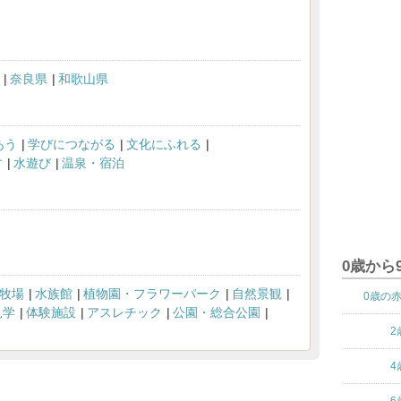
奈良県
和歌山県
あう
学びにつながる
文化にふれる
す
水遊び
温泉・宿泊
0歳から
牧場
水族館
植物園・フラワーパーク
自然景観
0歳の
見学
体験施設
アスレチック
公園・総合公園
2
4