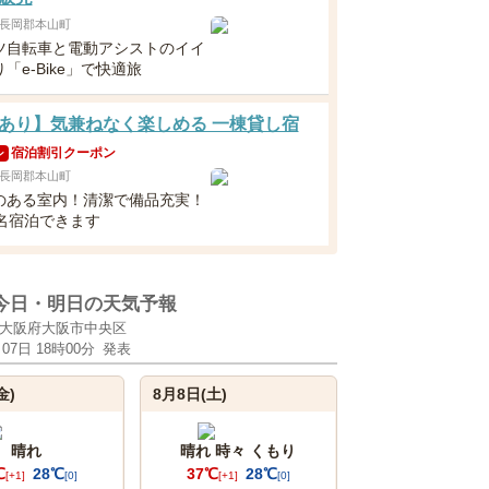
長岡郡本山町
ツ自転車と電動アシストのイイ
「e-Bike」で快適旅
あり】気兼ねなく楽しめる 一棟貸し宿
宿泊割引クーポン
ン
長岡郡本山町
のある室内！清潔で備品充実！
0名宿泊できます
今日・明日の天気予報
大阪府大阪市中央区
月07日 18時00分
発表
金)
8月8日(土)
晴れ
晴れ 時々 くもり
℃
28℃
37℃
28℃
[+1]
[0]
[+1]
[0]