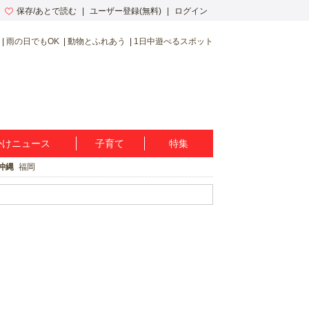
保存/あとで読む
ユーザー登録(無料)
ログイン
雨の日でもOK
動物とふれあう
1日中遊べるスポット
かけニュース
子育て
特集
沖縄
福岡