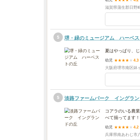
幼児
★
★
★
★
★
4.2
滋賀県蒲生郡日野町
5
堺・緑のミュージアム ハーベス
夏はやっぱり、じ
幼児
★
★
★
★
★
4.3
大阪府堺市南区鉢ヶ峯
5
淡路ファームパーク イングラン
コアラのいる農業
べて揃ってます！
幼児
★
★
★
★
★
4.2
兵庫県南あわじ市八