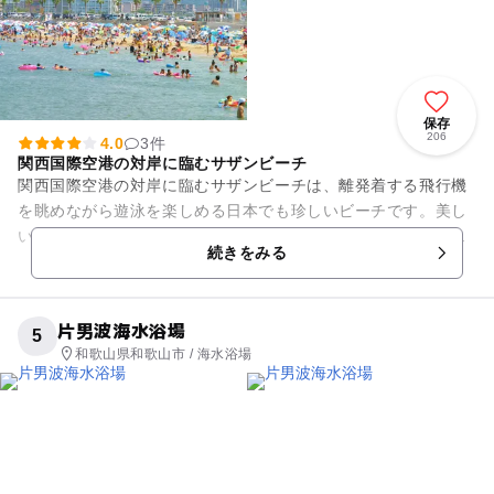
保存
206
4.0
3件
関西国際空港の対岸に臨むサザンビーチ
関西国際空港の対岸に臨むサザンビーチは、離発着する飛行機
を眺めながら遊泳を楽しめる日本でも珍しいビーチです。美し
い白い砂浜と南国ムードをかもしだすヤシの木が、海水浴客を
続きをみる
迎えてくれます。 青...
片男波海水浴場
5
和歌山県和歌山市 / 海水浴場