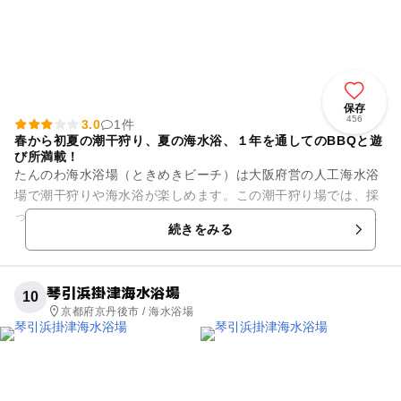
保存
456
3.0
1件
春から初夏の潮干狩り、夏の海水浴、１年を通してのBBQと遊
び所満載！
たんのわ海水浴場（ときめきビーチ）は大阪府営の人工海水浴
場で潮干狩りや海水浴が楽しめます。この潮干狩り場では、採
った貝（あさり）を交換して砂抜きした貝を受け取るシステム
続きをみる
となっていて、大人800g...
琴引浜掛津海水浴場
10
京都府京丹後市 / 海水浴場