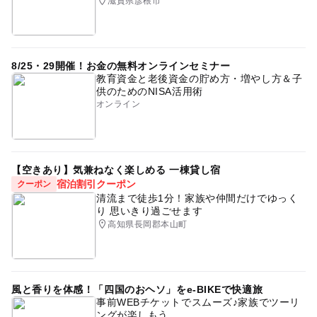
滋賀県彦根市
8/25・29開催！お金の無料オンラインセミナー
教育資金と老後資金の貯め方・増やし方＆子
供のためのNISA活用術
オンライン
【空きあり】気兼ねなく楽しめる 一棟貸し宿
宿泊割引クーポン
クーポン
清流まで徒歩1分！家族や仲間だけでゆっく
り 思いきり過ごせます
高知県長岡郡本山町
風と香りを体感！「四国のおヘソ」をe-BIKEで快適旅
事前WEBチケットでスムーズ♪家族でツーリ
ングが楽しもう