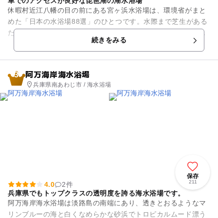
車でのアクセスが良好な琵琶湖の湖水浴場
休暇村近江八幡の目の前にある宮ヶ浜水浴場は、環境省がまと
めた「日本の水浴場88選」のひとつです。水際まで芝生がある
ため、足裏が熱くなることがほとんどありません。砂浜間際ま
続きをみる
で芝生、木陰があります。...
阿万海岸海水浴場
3
兵庫県南あわじ市 / 海水浴場
保存
211
4.0
2件
兵庫県でもトップクラスの透明度を誇る海水浴場です。
阿万海岸海水浴場は淡路島の南端にあり、透きとおるようなマ
リンブルーの海と白くなめらかな砂浜でトロピカルムード漂う