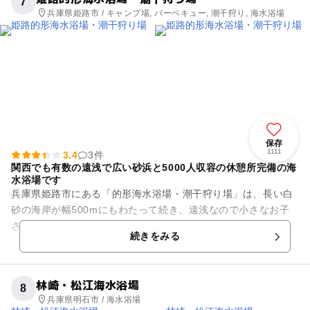
7
兵庫県姫路市 / キャンプ場, バーベキュー, 潮干狩り, 海水浴場
保存
1111
3.4
3件
関西でも有数の遠浅で広い砂浜と5000人収容の休憩所完備の海
水浴場です
兵庫県姫路市にある「的形海水浴場・潮干狩り場」は、長い白
砂の海岸が幅500mにもわたって続き、遠浅なので小さなお子
さんでも楽しむことができます。4月から6月までは「アサリ」
続きをみる
や「ハマグリ」などが採...
林崎・松江海水浴場
8
兵庫県明石市 / 海水浴場