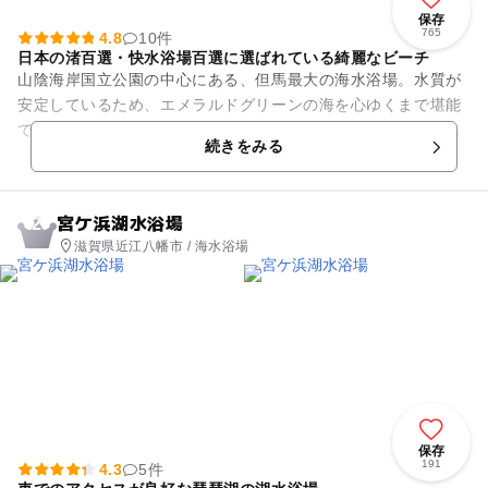
保存
765
4.8
10件
日本の渚百選・快水浴場百選に選ばれている綺麗なビーチ
山陰海岸国立公園の中心にある、但馬最大の海水浴場。水質が
安定しているため、エメラルドグリーンの海を心ゆくまで堪能
できます。ライトアップや花火大会など、イベントも多数開
続きをみる
催。ビーチ内は禁煙になってお...
宮ケ浜湖水浴場
2
滋賀県近江八幡市 / 海水浴場
保存
191
4.3
5件