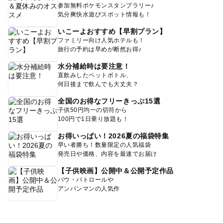
参加無料ポケモンスタンプラリー♪
気分爽快水遊びスポット情報も！
いこーよおすすめ【早割プラン】
ファミリー向け人気ホテルも！
旅行の予約は早めが断然お得♪
水分補給時は要注意！
直飲みしたペットボトル、
何日後まで飲んでも大丈夫？
全国のお得なフリーきっぷ15選
子供50円均一の切符から
100円で1日乗り放題も！
お得いっぱい！2026夏の福袋特集
早い者勝ち！数量限定の人気福袋
発売日や価格、内容を最速でお届け
【子供映画】公開中＆公開予定作品
パウ・パトロールや
アンパンマンの人気作