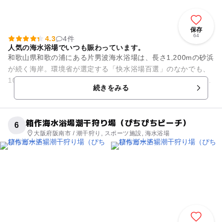
保存
64
4.3
4件
人気の海水浴場でいつも賑わっています。
和歌山県和歌の浦にある片男波海水浴場は、長さ1,200mの砂浜
が続く海岸。環境省が選定する「快水浴場百選」のなかでも、
10か所しかない「海の部特選」に選ばれるほど、綺麗なビーチ
続きをみる
が特長。 シ...
箱作海水浴場潮干狩り場（ぴちぴちビーチ）
6
大阪府阪南市 / 潮干狩り, スポーツ施設, 海水浴場