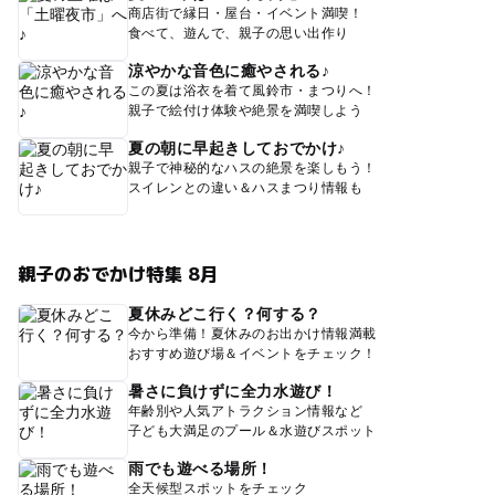
商店街で縁日・屋台・イベント満喫！
食べて、遊んで、親子の思い出作り
涼やかな音色に癒やされる♪
この夏は浴衣を着て風鈴市・まつりへ！
親子で絵付け体験や絶景を満喫しよう
夏の朝に早起きしておでかけ♪
親子で神秘的なハスの絶景を楽しもう！
スイレンとの違い＆ハスまつり情報も
親子のおでかけ特集 8月
夏休みどこ行く？何する？
今から準備！夏休みのお出かけ情報満載
おすすめ遊び場＆イベントをチェック！
暑さに負けずに全力水遊び！
年齢別や人気アトラクション情報など
子ども大満足のプール＆水遊びスポット
雨でも遊べる場所！
全天候型スポットをチェック