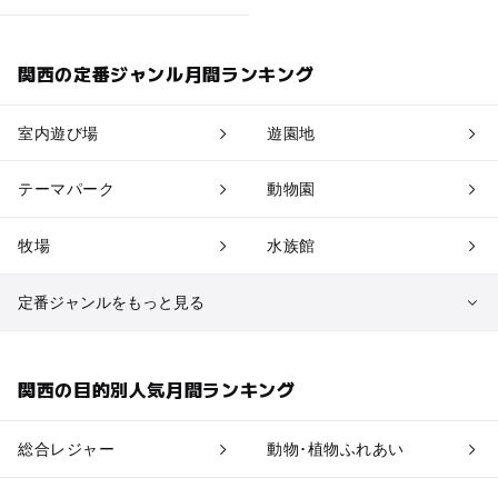
関西の定番ジャンル月間ランキング
室内遊び場
遊園地
テーマパーク
動物園
牧場
水族館
定番ジャンルをもっと見る
植物園・フラワーパーク
自然景観
関西の目的別人気月間ランキング
果物狩り・収穫体験
博物館・科学館
総合レジャー
動物･植物ふれあい
工場見学
体験施設