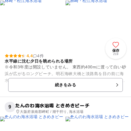
保存
219
4.4
4件
水平線に沈む夕日を眺められる場所
※令和3年度は開設していません。 東西約400mに渡って白い砂
浜が広がるロングビーチ。明石海峡大橋と淡路島を目の前に海
水浴を楽しむことができます。 遠浅ですので、安全に遊泳でき
続きをみる
ます。...
たんのわ海水浴場 ときめきビーチ
9
大阪府泉南郡岬町 / 潮干狩り, 海水浴場