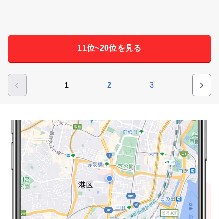
11位~20位を見る
1
2
3