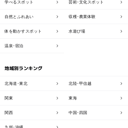
学べるスポット
芸術･文化スポット
アスレチック
公園・総合公園
自然とふれあい
収穫･農業体験
温泉・銭湯
ホテル・旅館
体を動かすスポット
水遊び場
道の駅
観光
温泉･宿泊
地域別ランキング
北海道･東北
北陸･甲信越
関東
東海
関西
中国･四国
九州･沖縄