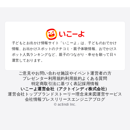
全国からプール子連れおでかけスポットを探す
北海道･東北のプールおでかけ
北陸･甲信越のプールおでかけ
関東のプールおでかけ
東海のプールおでかけ
関西のプールおでかけ
中国･四国のプールおでかけ
子どもとお出かけ情報サイト「いこーよ」は、子どものおでかけ
九州･沖縄のプールおでかけ
情報、お出かけスポットのクチコミ・親子体験情報、おでかけス
ポット人気ランキングなど、親子のつながり・幸せを願って日々
運営しております。
定番お出かけスポット
遊園地
ご意見やお問い合わせ
施設やイベント運営者の方
動物園
プレゼンター利用規約
利用規約
よくある質問
バーベキュー
特定商取引法に基づく表記
採用情報
釣り
いこーよ運営会社（アクトインディ株式会社）
運営会社トップ
ブランドストーリー
理念
未来図
運営サービス
牧場
会社情報
プレスリリース
エンジニアブログ
プール
© actindi Inc.
アスレチック
公園・総合公園
観光