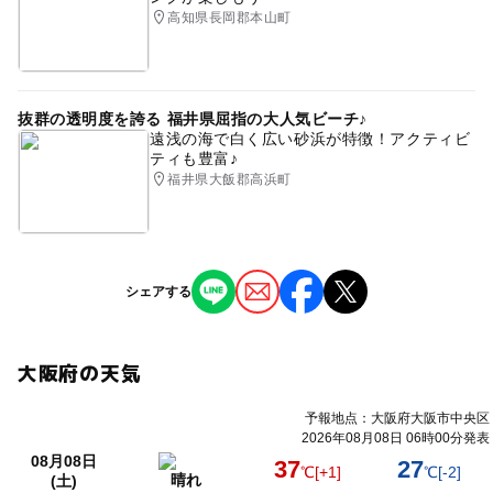
高知県長岡郡本山町
抜群の透明度を誇る 福井県屈指の大人気ビーチ♪
遠浅の海で白く広い砂浜が特徴！アクティビ
ティも豊富♪
福井県大飯郡高浜町
シェアする
大阪府の天気
予報地点：大阪府大阪市中央区
2026年08月08日 06時00分発表
08月08日
37
27
℃
[+1]
℃
[-2]
晴れ
(土)