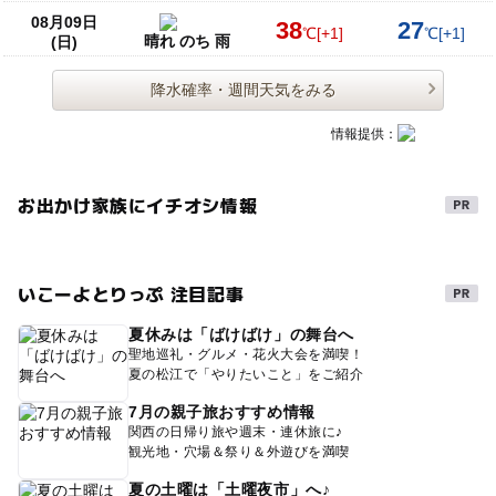
08月09日
38
27
℃
[+1]
℃
[+1]
晴れ のち 雨
(日)
降水確率・週間天気をみる
情報提供：
お出かけ家族にイチオシ情報
いこーよとりっぷ 注目記事
夏休みは「ばけばけ」の舞台へ
聖地巡礼・グルメ・花火大会を満喫！
夏の松江で「やりたいこと」をご紹介
7月の親子旅おすすめ情報
関西の日帰り旅や週末・連休旅に♪
観光地・穴場＆祭り＆外遊びを満喫
夏の土曜は「土曜夜市」へ♪