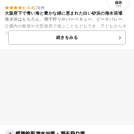
保存
793
4.4
6件
大阪府下で青い海と豊かな緑に恵まれた白い砂浜の海水浴場
海水浴はもちろん、潮干狩りやバーベキュー、ビーチバレー、
公園内の散策や大型遊具で遊ぶことなどもでき、子どもから大
人まで楽しむことができる人気の高い海水浴場で、近年ではシ
続きをみる
ーズン中に６万人ほどの海水...
姫路的形海水浴場・潮干狩り場