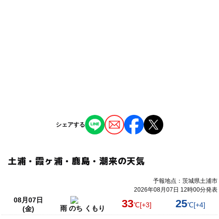
シェアする
土浦・霞ヶ浦・鹿島・潮来の天気
予報地点：茨城県土浦市
2026年08月07日 12時00分発表
08月07日
33
25
℃
[+3]
℃
[+4]
雨 のち くもり
(金)