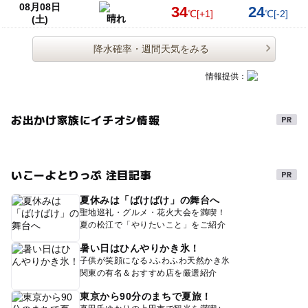
08月08日
34
24
℃
[+1]
℃
[-2]
晴れ
(土)
降水確率・週間天気をみる
情報提供：
お出かけ家族にイチオシ情報
いこーよとりっぷ 注目記事
夏休みは「ばけばけ」の舞台へ
聖地巡礼・グルメ・花火大会を満喫！
夏の松江で「やりたいこと」をご紹介
暑い日はひんやりかき氷！
子供が笑顔になる♪ふわふわ天然かき氷
関東の有名＆おすすめ店を厳選紹介
東京から90分のまちで夏旅！