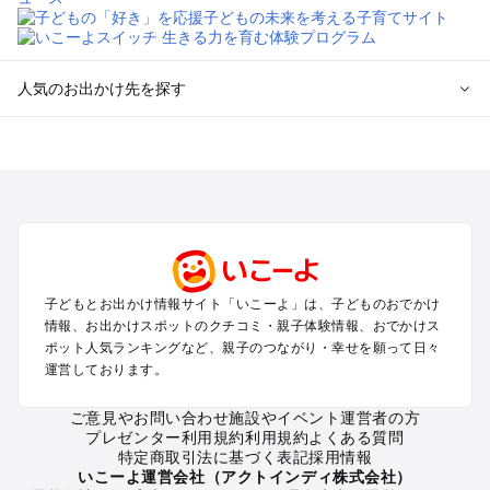
人気のお出かけ先を探す
全国からプール子連れおでかけスポットを探す
北海道･東北のプールおでかけ
北陸･甲信越のプールおでかけ
関東のプールおでかけ
東海のプールおでかけ
関西のプールおでかけ
中国･四国のプールおでかけ
子どもとお出かけ情報サイト「いこーよ」は、子どものおでかけ
九州･沖縄のプールおでかけ
情報、お出かけスポットのクチコミ・親子体験情報、おでかけス
ポット人気ランキングなど、親子のつながり・幸せを願って日々
運営しております。
定番お出かけスポット
遊園地
ご意見やお問い合わせ
施設やイベント運営者の方
動物園
プレゼンター利用規約
利用規約
よくある質問
バーベキュー
特定商取引法に基づく表記
採用情報
釣り
いこーよ運営会社（アクトインディ株式会社）