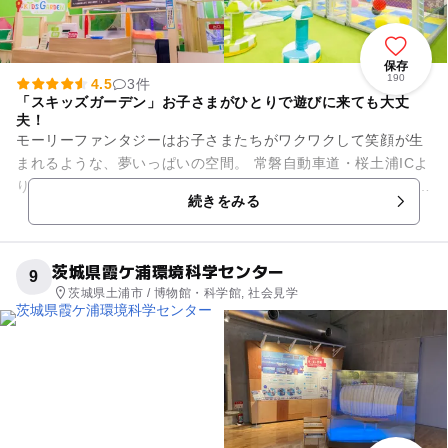
保存
190
4.5
3件
「スキッズガーデン」お子さまがひとりで遊びに来ても大丈
夫！
モーリーファンタジーはお子さまたちがワクワクして笑顔が生
まれるような、夢いっぱいの空間。 常磐自動車道・桜土浦ICよ
り車で約10分ほどのイオンモール土浦に出店しています。 ショ
続きをみる
ッピングセンタ...
茨城県霞ケ浦環境科学センター
9
茨城県土浦市 / 博物館・科学館, 社会見学