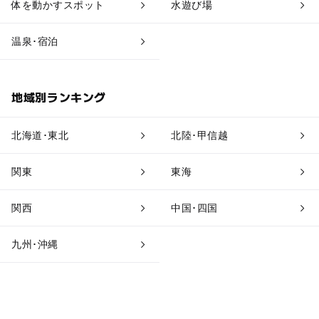
体を動かすスポット
水遊び場
道の駅
観光
温泉･宿泊
地域別ランキング
北海道･東北
北陸･甲信越
関東
東海
関西
中国･四国
九州･沖縄