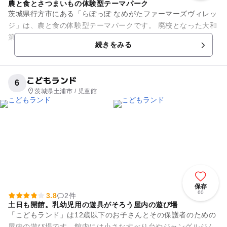
農と食とさつまいもの体験型テーマパーク
茨城県行方市にある「らぽっぽ なめがたファーマーズヴィレッ
ジ」は、農と食の体験型テーマパークです。 廃校となった大和
第三小学校の校舎をリニューアルして建てられました。外装は
続きをみる
小学校そのままなので...
こどもランド
6
茨城県土浦市 / 児童館
保存
60
3.8
2件
土日も開館。乳幼児用の遊具がそろう屋内の遊び場
「こどもランド」は12歳以下のお子さんとその保護者のための
屋内の遊び場です。館内には小さなすべり台やジャングルジム