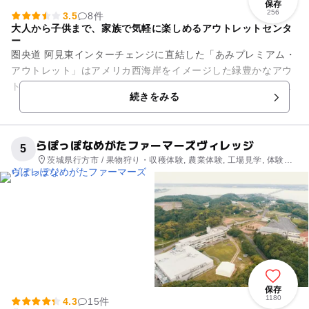
保存
256
3.5
8件
大人から子供まで、家族で気軽に楽しめるアウトレットセンタ
ー
圏央道 阿見東インターチェンジに直結した「あみプレミアム・
アウトレット」はアメリカ西海岸をイメージした緑豊かなアウ
トレットです。開放的なリゾート感溢れる敷地には、国内外の
続きをみる
有名ブランドから飲食店ま...
らぽっぽなめがたファーマーズヴィレッジ
5
茨城県行方市 / 果物狩り・収穫体験, 農業体験, 工場見学, 体験施
設, 自然体験・アクティビティ
保存
1180
4.3
15件