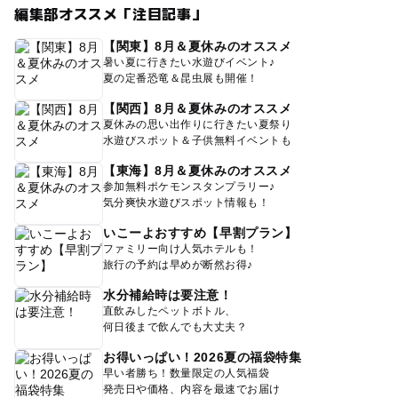
編集部オススメ「注目記事」
【関東】8月＆夏休みのオススメ
暑い夏に行きたい水遊びイベント♪
夏の定番恐竜＆昆虫展も開催！
【関西】8月＆夏休みのオススメ
夏休みの思い出作りに行きたい夏祭り
水遊びスポット＆子供無料イベントも
【東海】8月＆夏休みのオススメ
参加無料ポケモンスタンプラリー♪
気分爽快水遊びスポット情報も！
いこーよおすすめ【早割プラン】
ファミリー向け人気ホテルも！
旅行の予約は早めが断然お得♪
水分補給時は要注意！
直飲みしたペットボトル、
何日後まで飲んでも大丈夫？
お得いっぱい！2026夏の福袋特集
早い者勝ち！数量限定の人気福袋
発売日や価格、内容を最速でお届け