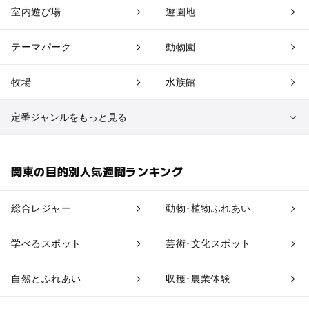
室内遊び場
遊園地
テーマパーク
動物園
牧場
水族館
定番ジャンルをもっと見る
植物園・フラワーパーク
自然景観
関東の目的別人気週間ランキング
果物狩り・収穫体験
博物館・科学館
総合レジャー
動物･植物ふれあい
工場見学
体験施設
学べるスポット
芸術･文化スポット
アスレチック
公園・総合公園
自然とふれあい
収穫･農業体験
温泉・銭湯
ホテル・旅館