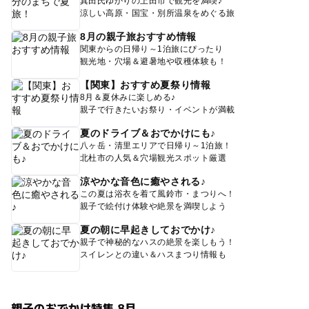
真田氏ゆかりの上田市で観光を満喫♪
涼しい高原・国宝・別所温泉をめぐる旅
8月の親子旅おすすめ情報
関東からの日帰り～1泊旅にぴったり
観光地・穴場＆避暑地や収穫体験も！
【関東】おすすめ夏祭り情報
8月＆夏休みに楽しめる♪
親子で行きたいお祭り・イベントが満載
夏のドライブ＆おでかけにも♪
八ヶ岳・清里エリアで日帰り～1泊旅！
北杜市の人気＆穴場観光スポット厳選
涼やかな音色に癒やされる♪
この夏は浴衣を着て風鈴市・まつりへ！
親子で絵付け体験や絶景を満喫しよう
夏の朝に早起きしておでかけ♪
親子で神秘的なハスの絶景を楽しもう！
スイレンとの違い＆ハスまつり情報も
親子のおでかけ特集 8月