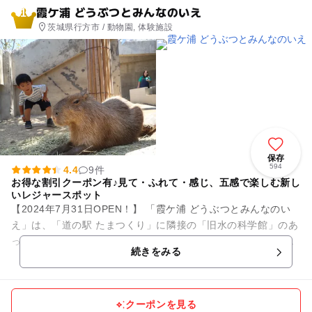
霞ケ浦 どうぶつとみんなのいえ
1
茨城県行方市 / 動物園, 体験施設
保存
594
4.4
9件
お得な割引クーポン有♪見て・ふれて・感じ、五感で楽しむ新し
いレジャースポット
【2024年7月31日OPEN！】 「霞ケ浦 どうぶつとみんなのい
え」は、「道の駅 たまつくり」に隣接の「旧水の科学館」のあ
った場所にオープンした、動物と人と自然が新しい形でふれあ
続きをみる
える施設です...
クーポンを見る