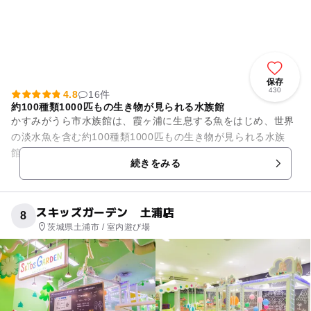
保存
430
4.8
16件
約100種類1000匹もの生き物が見られる水族館
かすみがうら市水族館は、霞ヶ浦に生息する魚をはじめ、世界
の淡水魚を含む約100種類1000匹もの生き物が見られる水族
館。館内には360度ぐるりと観察できる円柱水槽や、魚がゆう
続きをみる
ゆうと泳ぐ大型魚展示...
スキッズガーデン 土浦店
8
茨城県土浦市 / 室内遊び場