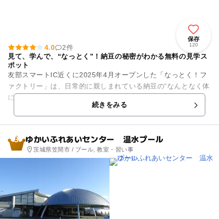
保存
120
4.0
2件
見て、学んで、“なっとく”！納豆の秘密がわかる無料の見学ス
ポット
友部スマートIC近くに2025年4月オープンした「なっとく！フ
ァクトリー」は、日常的に親しまれている納豆の“なんとなく体
に良さそう”というイメージを、“なっとく”に変えてくれる無料
続きをみる
の体験型スポッ...
ゆかいふれあいセンター 温水プール
3
茨城県笠間市 / プール, 教室・習い事