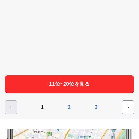
11位~20位を見る
1
2
3