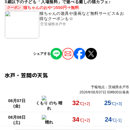
3歳以下の子ども「入場無料」で遊べる癒しの猫カフェ♪
猫ちゃんのおやつ550円⇒無料
クーポン
猫ちゃんの遊具や漫画など無料サービス＆お
得なクーポンも☆
茨城県水戸市
シェアする
水戸・笠間の天気
予報地点：茨城県水戸市
2026年08月07日 00時00分発表
08月07日
32
25
くもり のち 晴
℃
[+2]
℃
[+3]
(金)
れ
08月08日
34
24
℃
[+2]
℃
[-1]
晴れ
(土)