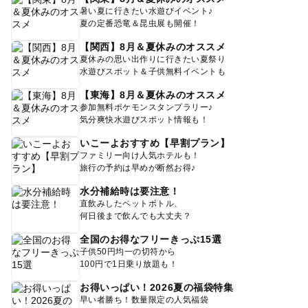
暑い夏に行きたい水遊びイベント♪
夏の定番恐竜＆昆虫展も開催！
【関西】8月＆夏休みのオススメ
夏休みの思い出作りに行きたい夏祭り
水遊びスポット＆子供無料イベントも
【東海】8月＆夏休みのオススメ
参加無料ポケモンスタンプラリー♪
気分爽快水遊びスポット情報も！
いこーよおすすめ【早割プラン】
ファミリー向け人気ホテルも！
旅行の予約は早めが断然お得♪
水分補給時は要注意！
直飲みしたペットボトル、
何日後まで飲んでも大丈夫？
全国のお得なフリーきっぷ15選
子供50円均一の切符から
100円で1日乗り放題も！
お得いっぱい！2026夏の福袋特集
早い者勝ち！数量限定の人気福袋