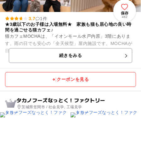
保存
462
3.7
1件
★3歳以下のお子様は入場無料★ 家族も猫も居心地の良い時
間を過ごせる猫カフェ♪
猫カフェMOCHAは、「イオンモール水戸内原」3階にありま
す。雨の日でも安心の「全天候型」屋内施設です。MOCHAが
目指しているのは、人も、猫も、その時にいちばん幸せなこと
続きをみる
ができる場所。のんびり...
クーポンを見る
タカノフーズなっとく！ファクトリー
2
茨城県笠間市 / 社会見学, 工場見学