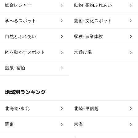
総合レジャー
動物･植物ふれあい
工場見学
体験施設
学べるスポット
芸術･文化スポット
アスレチック
公園・総合公園
自然とふれあい
収穫･農業体験
温泉・銭湯
ホテル・旅館
体を動かすスポット
水遊び場
道の駅
観光
温泉･宿泊
地域別ランキング
北海道･東北
北陸･甲信越
関東
東海