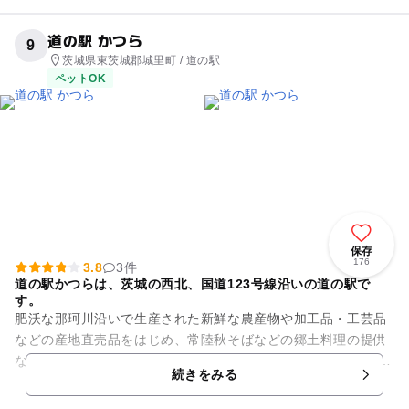
道の駅 かつら
9
茨城県東茨城郡城里町 / 道の駅
ペットOK
保存
176
3.8
3件
道の駅かつらは、茨城の西北、国道123号線沿いの道の駅で
す。
肥沃な那珂川沿いで生産された新鮮な農産物や加工品・工芸品
などの産地直売品をはじめ、常陸秋そばなどの郷土料理の提供
など、地域活性化の拠点として設置されました。 道の駅かつら
続きをみる
を通じて、みなさま...