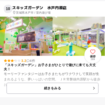
スキッズガーデン 水戸内原店
10
茨城県水戸市 / 室内遊び場
保存
289
3.2
4件
「スキッズガーデン」お子さまがひとりで遊びに来ても大丈
夫！
モーリーファンタジーはお子さまたちがワクワクして笑顔が生
まれるような、夢いっぱいの空間。 ＪＲ常磐線内原駅から徒歩
およそ１０分ほどで、お車でも常盤自動車道水戸インターから
続きをみる
10分ほどのイオンモ...