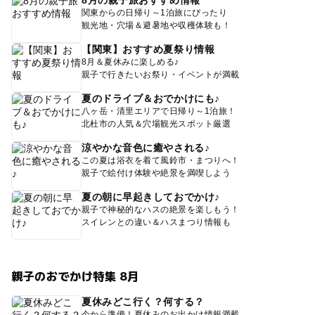
関東からの日帰り～1泊旅にぴったり
観光地・穴場＆避暑地や収穫体験も！
【関東】おすすめ夏祭り情報
8月＆夏休みに楽しめる♪
親子で行きたいお祭り・イベントが満載
夏のドライブ＆おでかけにも♪
八ヶ岳・清里エリアで日帰り～1泊旅！
北杜市の人気＆穴場観光スポット厳選
涼やかな音色に癒やされる♪
この夏は浴衣を着て風鈴市・まつりへ！
親子で絵付け体験や絶景を満喫しよう
夏の朝に早起きしておでかけ♪
親子で神秘的なハスの絶景を楽しもう！
スイレンとの違い＆ハスまつり情報も
親子のおでかけ特集 8月
夏休みどこ行く？何する？
今から準備！夏休みのお出かけ情報満載