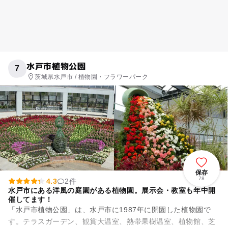
水戸市植物公園
7
茨城県水戸市 / 植物園・フラワーパーク
保存
78
4.3
2件
水戸市にある洋風の庭園がある植物園。展示会・教室も年中開
催してます！
「水戸市植物公園」は、水戸市に1987年に開園した植物園で
す。テラスガーデン、観賞大温室、熱帯果樹温室、植物館、芝