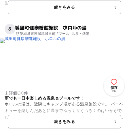
生園、ロックガーデン、水戸 養命酒薬用ハーブ園などを備えた
続きをみる
洋風の庭園となっていま...
城里町健康増進施設 ホロルの湯
8
茨城県東茨城郡城里町 / プール, 温泉・銭湯
保存
137
未評価
0件
雨でも一日中楽しめる温泉＆プールです！
ホロルの湯は、近隣にキャンプ場がある温泉施設です。 バーベ
キューを楽しんだあとに温泉でゆっくりくつろぐのはいかがで
しょうか？ 温泉は露天風呂や薬湯、ドライサウナなど数種類の
続きをみる
浴槽を楽しめるほか...