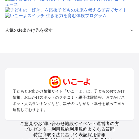
人気のお出かけ先を探す
全国からプール子連れおでかけスポットを探す
北海道･東北のプールおでかけ
北陸･甲信越のプールおでかけ
関東のプールおでかけ
東海のプールおでかけ
関西のプールおでかけ
中国･四国のプールおでかけ
子どもとお出かけ情報サイト「いこーよ」は、子どものおでかけ
九州･沖縄のプールおでかけ
情報、お出かけスポットのクチコミ・親子体験情報、おでかけス
ポット人気ランキングなど、親子のつながり・幸せを願って日々
運営しております。
定番お出かけスポット
遊園地
ご意見やお問い合わせ
施設やイベント運営者の方
動物園
プレゼンター利用規約
利用規約
よくある質問
バーベキュー
特定商取引法に基づく表記
採用情報