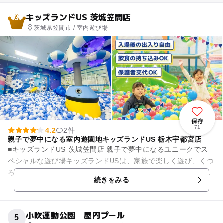
キッズランドUS 茨城笠間店
3
茨城県笠間市 / 室内遊び場
保存
71
4.2
2件
親子で夢中になる室内遊園地キッズランドUS 栃木宇都宮店
■キッズランドUS 茨城笠間店 親子で夢中になるユニークでス
ペシャルな遊び場キッズランドUSは、家族で楽しく遊び、くつ
ろぎ、そしてかけがえのない家族の思い出を残せる室内遊び場
続きをみる
です。 遊び放題...
小吹運動公園 屋内プール
5