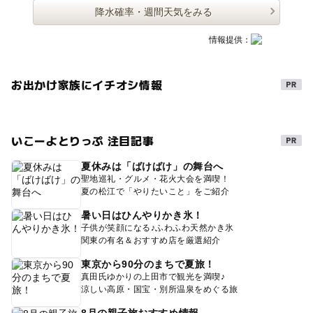
降水確率・週間天気をみる
情報提供：
お出かけ家族にイチオシ情報
いこーよとりっぷ 注目記事
夏休みは「ばけばけ」の舞台へ
聖地巡礼・グルメ・花火大会を満喫！
夏の松江で「やりたいこと」をご紹介
暑い日はひんやりかき氷！
子供が笑顔になる♪ふわふわ天然かき氷
関東の有名＆おすすめ店を厳選紹介
東京から90分のまちで夏旅！
真田氏ゆかりの上田市で観光を満喫♪
涼しい高原・国宝・別所温泉をめぐる旅
8月の親子旅おすすめ情報