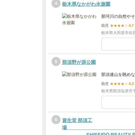
4
栃木県なかがわ水遊園
那珂川の自然やそ
幼児
★
★
★
★
★
4.7
栃木県大田原市佐良
5
那須野が原公園
那須連山を眺めな
幼児
★
★
★
★
★
4.3
栃木県那須塩原市千本
6
資生堂 那須工
SHISEIDO BEAUTY PL