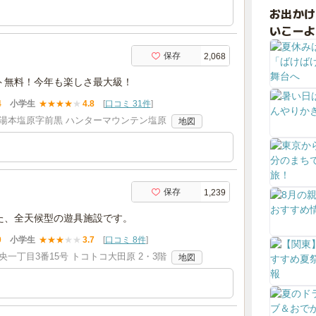
お出か
いこーよ
保存
2,068
ト無料！今年も楽しさ最大級！
4
小学生
★
★
★
★
★
4.8
[
口コミ 31件
]
湯本塩原字前黒 ハンターマウンテン塩原
地図
保存
1,239
た、全天候型の遊具施設です。
0
小学生
★
★
★
★
★
3.7
[
口コミ 8件
]
一丁目3番15号 トコトコ大田原 2・3階
地図