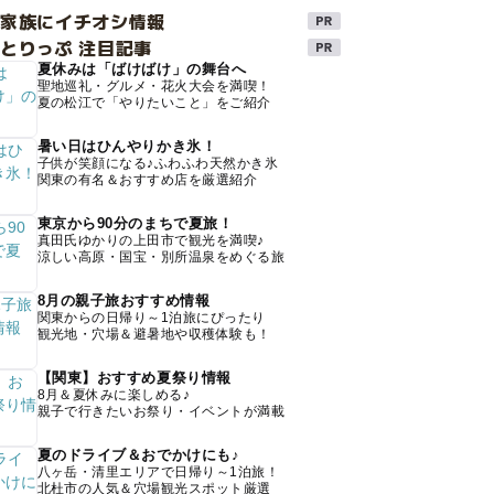
け家族にイチオシ情報
とりっぷ 注目記事
夏休みは「ばけばけ」の舞台へ
聖地巡礼・グルメ・花火大会を満喫！
夏の松江で「やりたいこと」をご紹介
暑い日はひんやりかき氷！
子供が笑顔になる♪ふわふわ天然かき氷
関東の有名＆おすすめ店を厳選紹介
東京から90分のまちで夏旅！
真田氏ゆかりの上田市で観光を満喫♪
涼しい高原・国宝・別所温泉をめぐる旅
8月の親子旅おすすめ情報
関東からの日帰り～1泊旅にぴったり
観光地・穴場＆避暑地や収穫体験も！
【関東】おすすめ夏祭り情報
8月＆夏休みに楽しめる♪
親子で行きたいお祭り・イベントが満載
夏のドライブ＆おでかけにも♪
八ヶ岳・清里エリアで日帰り～1泊旅！
北杜市の人気＆穴場観光スポット厳選