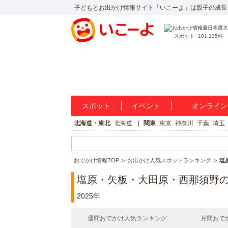
子どもとお出かけ情報サイト「いこーよ」は親子の成長
スポット
101,135件
スポット
イベント
オンライン
北海道・東北
北海道
関東
東京
神奈川
千葉
埼玉
おでかけ情報TOP
お出かけ人気スポットランキング
塩
塩原・矢板・大田原・西那須野
2025年
週間おでかけ人気ランキング
月間おで