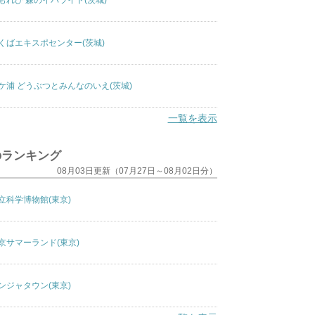
もれび 森のイバライド(茨城)
くばエキスポセンター(茨城)
ケ浦 どうぶつとみんなのいえ(茨城)
一覧を表示
のランキング
08月03日更新（07月27日～08月02日分）
立科学博物館(東京)
京サマーランド(東京)
ンジャタウン(東京)