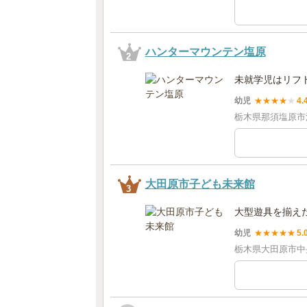
ハンターマウンテン塩原
2
未就学児はリフ
幼児
★
★
★
★
★
4.
栃木県那須塩原市
大田原市子ども未来館
3
大型遊具を揃え
幼児
★
★
★
★
★
5.
栃木県大田原市中央