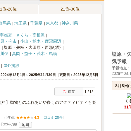
11位-20位
21位-30位
群馬県
埼玉県
千葉県
東京都
神奈川県
宇都宮・さくら・高根沢
高原・今市
小山・栃木・鹿沼周辺
河
塩原・矢板・大田原・西那須野
・川俣
真岡・益子・茂木・馬頭
塩原・
気予報
屋外施設
予報地点：
2026年08
024年12月1日～2025年11月30日
更新日：2025年12月5日
8月8日(
保存
1,218
く
無料】動物とのふれあいや多くのアクティビティも楽
31
4
小学生
★
★
★
★
★
4.3
[
口コミ 28件
]
本松799
地図