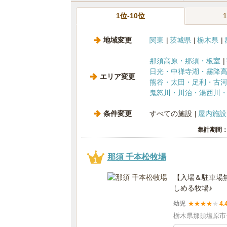
1位-10位
地域変更
関東
茨城県
栃木県
那須高原・那須・板室
日光・中禅寺湖・霧降
エリア変更
熊谷・太田・足利・古
鬼怒川・川治・湯西川
条件変更
すべての施設
屋内施設
集計期間：2
那須 千本松牧場
1
【入場＆駐車場
しめる牧場♪
幼児
★
★
★
★
★
4.
栃木県那須塩原市千