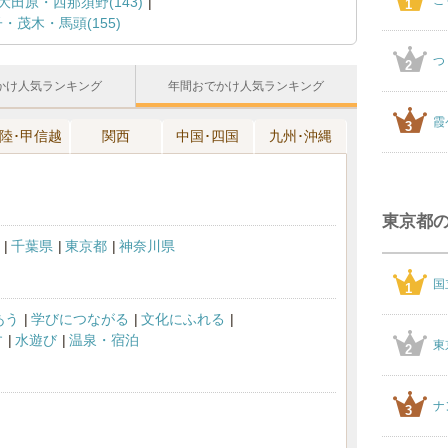
こ
田原・西那須野(143)
1
・茂木・馬頭(155)
つ
2
かけ人気ランキング
年間おでかけ人気ランキング
霞
3
陸･甲信越
関西
中国･四国
九州･沖縄
東京都
千葉県
東京都
神奈川県
国
1
あう
学びにつながる
文化にふれる
す
水遊び
温泉・宿泊
東
2
ナ
3