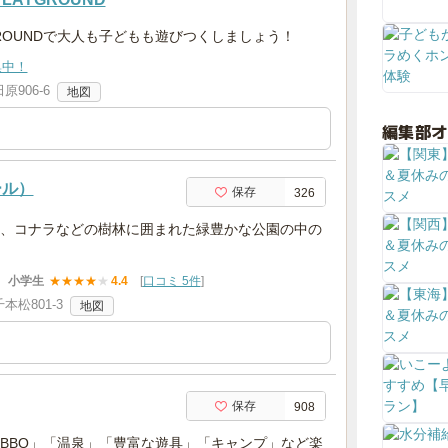
AYGROUNDで大人も子どもも遊びつくしましょう！
集中！
906-6
地図
編集部
ール）
保存
326
、コナラなどの樹林に囲まれた緑豊かな公園の中の
小学生
★
★
★
★
★
4.4
[
口コミ 5件
]
松801-3
地図
保存
908
BBQ」「温泉」「豊富な遊具」「キャンプ」など楽