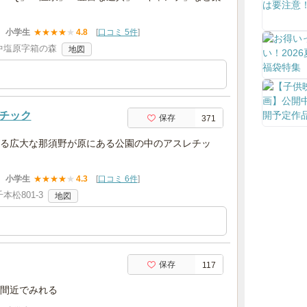
小学生
★
★
★
★
★
4.8
[
口コミ 5件
]
中塩原字箱の森
地図
チック
保存
371
る広大な那須野が原にある公園の中のアスレチッ
小学生
★
★
★
★
★
4.3
[
口コミ 6件
]
松801-3
地図
保存
117
間近でみれる