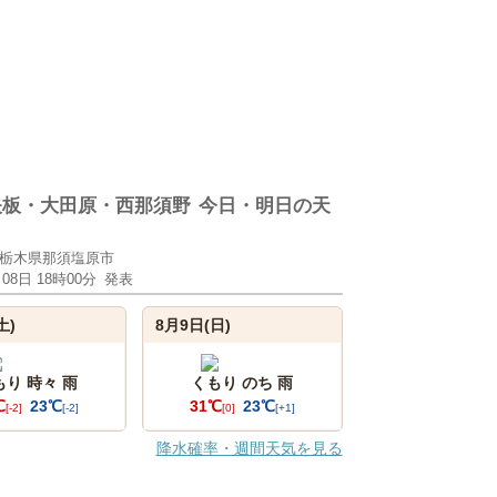
矢板・大田原・西那須野
今日・明日の天
栃木県那須塩原市
月08日 18時00分
発表
土)
8月9日(日)
もり 時々 雨
くもり のち 雨
℃
23℃
31℃
23℃
[-2]
[-2]
[0]
[+1]
降水確率・週間天気を見る