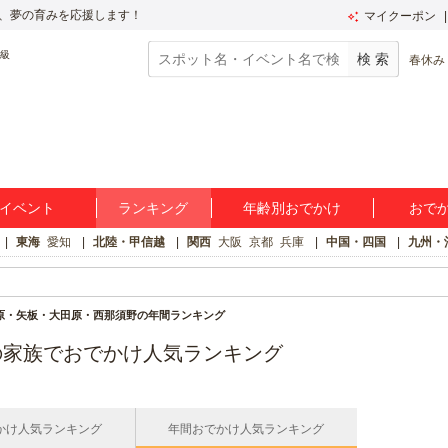
、夢の育みを応援します！
マイクーポン
春休み
イベント
ランキング
年齢別おでかけ
おで
東海
愛知
北陸・甲信越
関西
大阪
京都
兵庫
中国・四国
九州・
原・矢板・大田原・西那須野の年間ランキング
の家族でおでかけ人気ランキング
かけ人気ランキング
年間おでかけ人気ランキング