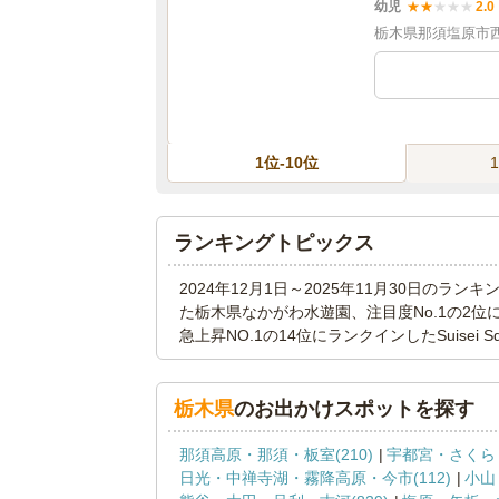
幼児
★
★
★
★
★
2.0
栃木県那須塩原市西
1位-10位
ランキングトピックス
2024年12月1日～2025年11月30日のラ
た栃木県なかがわ水遊園、注目度No.1の2
急上昇NO.1の14位にランクインしたSuisei
栃木県
のお出かけスポットを探す
那須高原・那須・板室(210)
宇都宮・さくら・
日光・中禅寺湖・霧降高原・今市(112)
小山