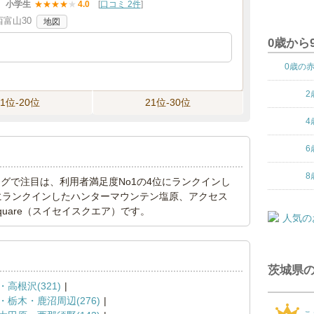
小学生
★
★
★
★
★
4.0
[
口コミ 2件
]
富山30
地図
0歳から
0歳の
2
11位-20位
21位-30位
4
6
8
ンキングで注目は、利用者満足度No1の4位にランクインし
位にランクインしたハンターマウンテン塩原、アクセス
 Square（スイセイスクエア）です。
茨城県
高根沢(321)
・栃木・鹿沼周辺(276)