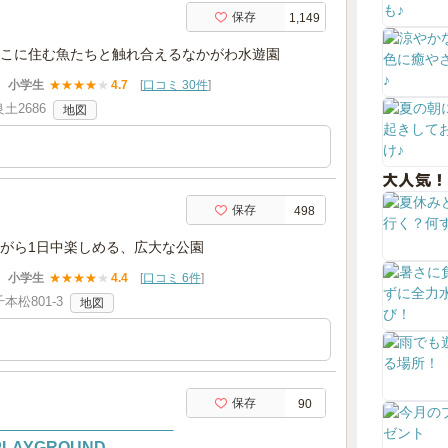
保存
1,149
こに住む魚たちと触れ合えるなかがわ水遊園
小学生
★
★
★
★
★
4.7
[
口コミ 30件
]
土2686
地図
大人気！
保存
498
がら1日中楽しめる、広大な公園
小学生
★
★
★
★
★
4.4
[
口コミ 6件
]
松801-3
地図
保存
90
場
AYGROUND