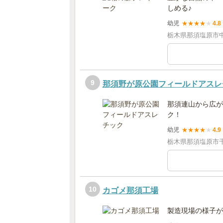
しめる♪
幼児
★
★
★
★
★
4.8
栃木県那須塩原市
9
那須野が原公園フィールドアスレ
那須連山から広が
ク！
幼児
★
★
★
★
★
4.9
栃木県那須塩原市千本
10
カゴメ那須工場
製造現場の様子が