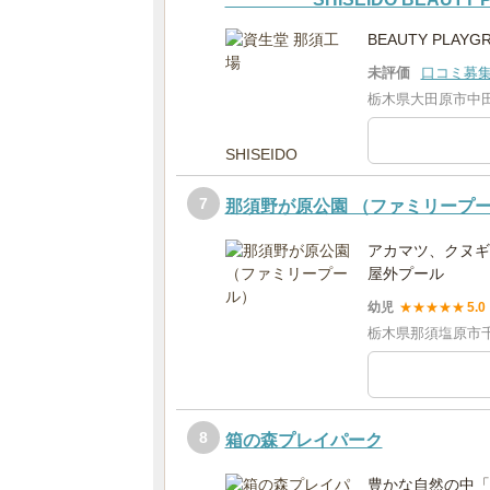
BEAUTY PL
未評価
口コミ募
栃木県大田原市中田原
7
那須野が原公園 （ファミリープ
アカマツ、クヌギ
屋外プール
幼児
★
★
★
★
★
5.0
栃木県那須塩原市千本
8
箱の森プレイパーク
豊かな自然の中「