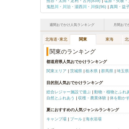
熊谷・太田・足利・古河(839)
塩原・矢板・大
鬼怒川・川治・湯西川・川俣(96)
真岡・益子
週間おでかけ人気ランキング
月間おで
北海道･東北
関東
東海
北
関東のランキング
都道府県人気おでかけランキング
関東エリア
茨城県
栃木県
群馬県
埼玉県
目的別人気おでかけランキング
総合レジャー施設で遊ぶ
動物・植物とふれ
自然とふれあう
収穫・農業体験
体を動か
夏におすすめの人気ジャンルランキング
キャンプ場
プール
海水浴場