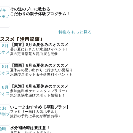
その道のプロに教わる
こだわりの親子体験プログラム！
特集をもっと見る
オススメ「注目記事」
【関東】8月＆夏休みのオススメ
暑い夏に行きたい水遊びイベント♪
夏の定番恐竜＆昆虫展も開催！
【関西】8月＆夏休みのオススメ
夏休みの思い出作りに行きたい夏祭り
水遊びスポット＆子供無料イベントも
【東海】8月＆夏休みのオススメ
参加無料ポケモンスタンプラリー♪
気分爽快水遊びスポット情報も！
いこーよおすすめ【早割プラン】
ファミリー向け人気ホテルも！
旅行の予約は早めが断然お得♪
水分補給時は要注意！
直飲みしたペットボトル、