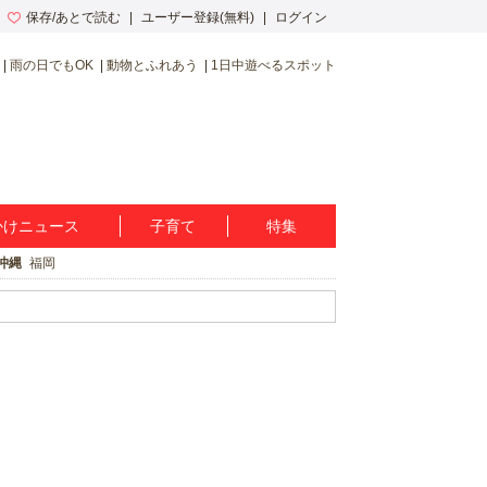
保存/あとで読む
ユーザー登録(無料)
ログイン
雨の日でもOK
動物とふれあう
1日中遊べるスポット
かけニュース
子育て
特集
沖縄
福岡