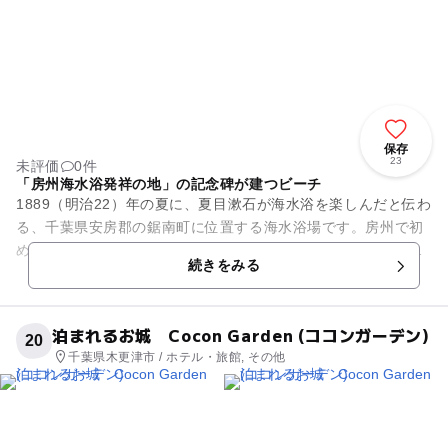
保存
23
未評価
0件
「房州海水浴発祥の地」の記念碑が建つビーチ
1889（明治22）年の夏に、夏目漱石が海水浴を楽しんだと伝わ
る、千葉県安房郡の鋸南町に位置する海水浴場です。房州で初
めての海水浴場として広く知られ、保田海岸には「房州海水浴
続きをみる
発祥の地」の記念...
泊まれるお城 Cocon Garden (ココンガーデン)
20
千葉県木更津市 / ホテル・旅館, その他