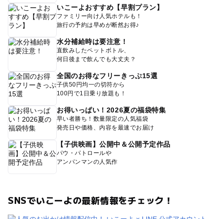
いこーよおすすめ【早割プラン】
ファミリー向け人気ホテルも！
旅行の予約は早めが断然お得♪
水分補給時は要注意！
直飲みしたペットボトル、
何日後まで飲んでも大丈夫？
全国のお得なフリーきっぷ15選
子供50円均一の切符から
100円で1日乗り放題も！
お得いっぱい！2026夏の福袋特集
早い者勝ち！数量限定の人気福袋
発売日や価格、内容を最速でお届け
【子供映画】公開中＆公開予定作品
パウ・パトロールや
アンパンマンの人気作
SNSでいこーよの最新情報をチェック！