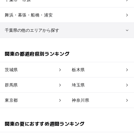
舞浜・幕張・船橋・浦安
千葉県の他のエリアから探す
九十九里・銚子
関東の都道府県別ランキング
館山・南房総
茨城県
栃木県
成田・印西・酒々井
群馬県
埼玉県
佐倉・四街道・八街
東京都
神奈川県
鴨川・勝浦・御宿
千葉駅
関東の夏におすすめ週間ランキング