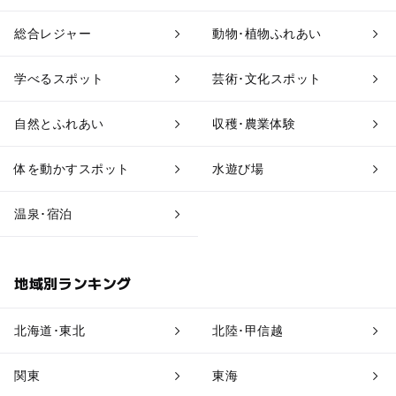
果物狩り・収穫体験
博物館・科学館
総合レジャー
動物･植物ふれあい
工場見学
体験施設
学べるスポット
芸術･文化スポット
アスレチック
公園・総合公園
自然とふれあい
収穫･農業体験
温泉・銭湯
ホテル・旅館
体を動かすスポット
水遊び場
道の駅
観光
温泉･宿泊
地域別ランキング
北海道･東北
北陸･甲信越
関東
東海