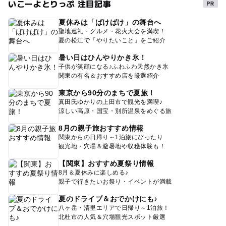
いこーよとりっぷ 注目記事
夏休みは「ばけばけ」の舞台へ
聖地巡礼・グルメ・花火大会を満喫！
夏の松江で「やりたいこと」をご紹介
暑い日はひんやりかき氷！
子供が笑顔になる♪ふわふわ天然かき氷
関東の有名＆おすすめ店を厳選紹介
東京から90分のまちで夏旅！
真田氏ゆかりの上田市で観光を満喫♪
涼しい高原・国宝・別所温泉をめぐる旅
8月の親子旅おすすめ情報
関東からの日帰り～1泊旅にぴったり
観光地・穴場＆避暑地や収穫体験も！
【関東】おすすめ夏祭り情報
8月＆夏休みに楽しめる♪
親子で行きたいお祭り・イベントが満載
夏のドライブ＆おでかけにも♪
八ヶ岳・清里エリアで日帰り～1泊旅！
北杜市の人気＆穴場観光スポット厳選