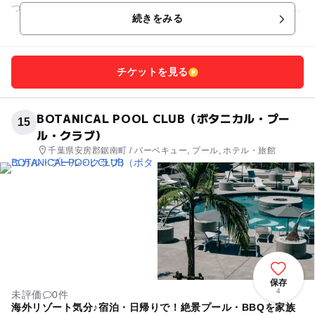
つ。 温泉施設はいわゆる人工温泉ですが、露天風呂もあり日帰
続きをみる
り入浴もＯＫです。...
チケットを見る
BOTANICAL POOL CLUB（ボタニカル・プー
15
ル・クラブ）
千葉県安房郡鋸南町 / バーベキュー, プール, ホテル・旅館
保存
4
未評価
0件
海外リゾート気分♪宿泊・日帰りで！絶景プール・BBQを家族