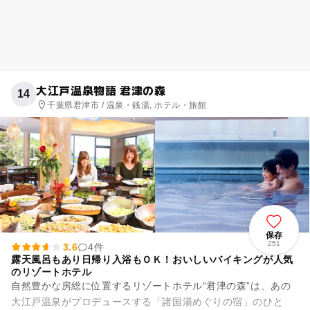
大江戸温泉物語 君津の森
14
千葉県君津市 / 温泉・銭湯, ホテル・旅館
保存
251
3.6
4件
露天風呂もあり日帰り入浴もＯＫ！おいしいバイキングが人気
のリゾートホテル
自然豊かな房総に位置するリゾートホテル“君津の森”は、あの
大江戸温泉がプロデュースする「諸国湯めぐりの宿」のひと