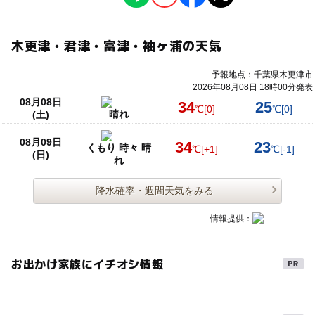
木更津・君津・富津・袖ヶ浦の天気
予報地点：千葉県木更津市
2026年08月08日 18時00分発表
08月08日
34
25
℃
[0]
℃
[0]
晴れ
(土)
08月09日
34
23
くもり 時々 晴
℃
[+1]
℃
[-1]
(日)
れ
降水確率・週間天気をみる
情報提供：
お出かけ家族にイチオシ情報