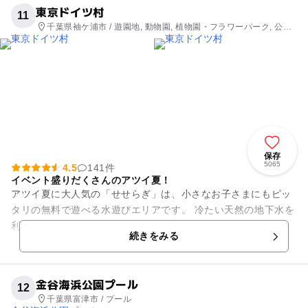
東京ドイツ村
11
千葉県袖ケ浦市 / 遊園地, 動物園, 植物園・フラワーパーク, 公
園・総合公園, 観光
保存
5065
4.5
141件
イベント盛りだくさんのアツイ夏！
アツイ夏に大人気の「せせらぎ」は、小さなお子さまにもピッ
タリの無料で遊べる水遊びエリアです。 冷たい天然の地下水を
利用した夏の人気SPOT！噴水やすべり台で楽しく遊んじゃお
続きをみる
う！ さらに、...
金谷海浜公園プール
12
千葉県富津市 / プール