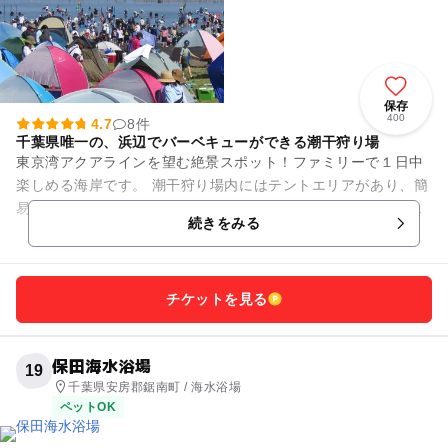
保存
400
4.7
8件
千葉県唯一の、浜辺でバーベキューができる潮干狩り場
東京湾アクアラインを望む絶景スポット！ファミリーで１日中
楽しめる海岸です。 潮干狩り場内にはテントエリアがあり、簡
易テントやレジャーシートを持参すれば休憩スペースを確保す
続きをみる
ることができます。 ...
チケットを見る
保田海水浴場
19
千葉県安房郡鋸南町 / 海水浴場
ペットOK