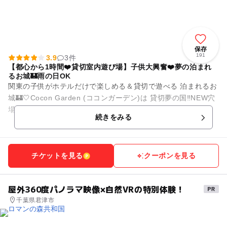
保存
191
3.9
3件
【都心から1時間❤️貸切室内遊び場】子供大興奮❤️夢の泊まれ
るお城🏰雨の日OK
関東の子供がホテルだけで楽しめる＆貸切で遊べる 泊まれるお
城🏰🤍Cocon Garden (ココンガーデン)は 貸切夢の国‼︎NEW穴
場子連れスポットです❤️ ◆系列店『子連れホテル ...
続きをみる
チケットを見る
クーポンを見る
屋外360度パノラマ映像×自然VRの特別体験！
千葉県君津市