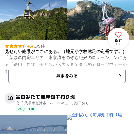
保存
156
4.4
5件
見せたい絶景がここにある。（地元小学校遠足の定番です。）
千葉県の内房エリア、東京湾をのぞむ絶好のロケーションにあ
る「鋸山」には、子どもから大人まで楽しめるロープウェーが
あります。ふもとの山麓駅から頂上までをぐんぐん登っていく
続きをみる
様子に、子ども達はきっとわ...
金田みたて海岸潮干狩り場
18
千葉県木更津市 / バーベキュー, 潮干狩り
ペットOK