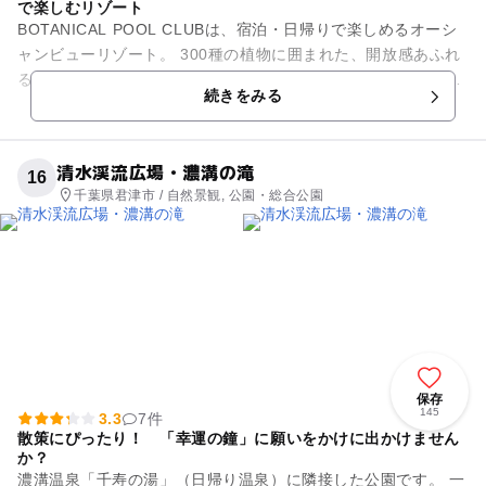
で楽しむリゾート
BOTANICAL POOL CLUBは、宿泊・日帰りで楽しめるオーシ
ャンビューリゾート。 300種の植物に囲まれた、開放感あふれ
る空間には、海を望むプールやサウナ、BBQなど、家族みん
続きをみる
な...
清水渓流広場・濃溝の滝
16
千葉県君津市 / 自然景観, 公園・総合公園
保存
145
3.3
7件
散策にぴったり！ 「幸運の鐘」に願いをかけに出かけません
か？
濃溝温泉「千寿の湯」（日帰り温泉）に隣接した公園です。 一