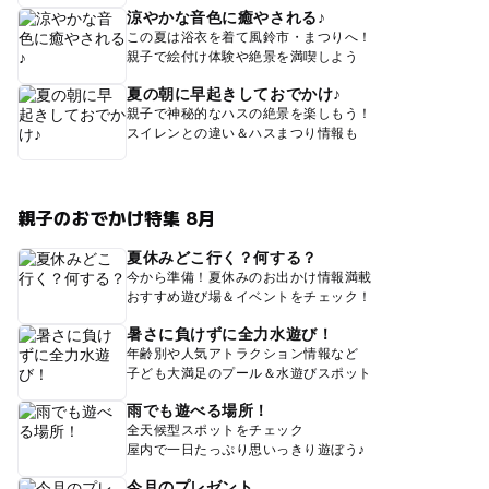
涼やかな音色に癒やされる♪
この夏は浴衣を着て風鈴市・まつりへ！
親子で絵付け体験や絶景を満喫しよう
夏の朝に早起きしておでかけ♪
親子で神秘的なハスの絶景を楽しもう！
スイレンとの違い＆ハスまつり情報も
親子のおでかけ特集 8月
夏休みどこ行く？何する？
今から準備！夏休みのお出かけ情報満載
おすすめ遊び場＆イベントをチェック！
暑さに負けずに全力水遊び！
年齢別や人気アトラクション情報など
子ども大満足のプール＆水遊びスポット
雨でも遊べる場所！
全天候型スポットをチェック
屋内で一日たっぷり思いっきり遊ぼう♪
今月のプレゼント