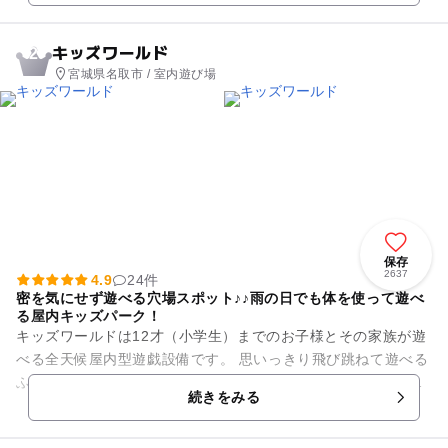
キッズワールド
2
宮城県名取市 / 室内遊び場
保存
2637
4.9
24件
密を気にせず遊べる穴場スポット♪♪雨の日でも体を使って遊べ
る屋内キッズパーク！
キッズワールドは12才（小学生）までのお子様とその家族が遊
べる全天候屋内型遊戯設備です。 思いっきり飛び跳ねて遊べる
ふわふわワールドや映像と人が繰り広げる大型絵本劇場、お絵
続きをみる
描きの壁、ボルダ...