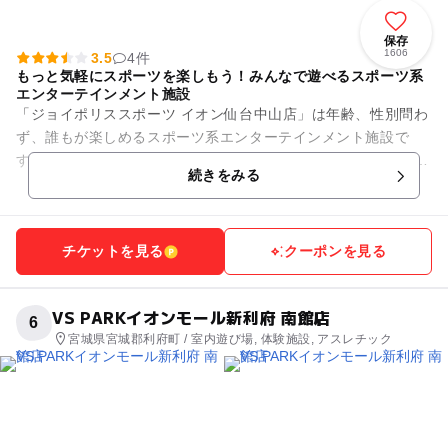
保存
1606
3.5
4件
もっと気軽にスポーツを楽しもう！みんなで遊べるスポーツ系
エンターテインメント施設
「ジョイポリススポーツ イオン仙台中山店」は年齢、性別問わ
ず、誰もが楽しめるスポーツ系エンターテインメント施設で
す。 スポーツの定番と言える「バドミントン」や「卓球」、
続きをみる
「バスケットボール」をは...
チケットを見る
クーポンを見る
VS PARKイオンモール新利府 南館店
6
宮城県宮城郡利府町 / 室内遊び場, 体験施設, アスレチック