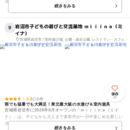
域ならではのお祭りや文化、名所・名産を取り入れた地域密着
続きをみる
型のアミューズメント...
岩沼市子どもの遊びと交流基地 ｍｉｉｉｎａ（ミ
9
イナ）
宮城県岩沼市 / 室内遊び場, 公園・総合公園, レストラン・カフェ
保存
33
3.6
1件
雨でも猛暑でも大満足！東北最大級の水遊び＆室内遊具
宮城県岩沼市に2026年6月オープンの「ｍｉｉｉｎａ（ミイ
ナ）」は、子どもから大人まで多世代が一日中楽しめる新しい
遊びと交流の拠点です。 約2,300㎡の広大なあそびばには、全
続きをみる