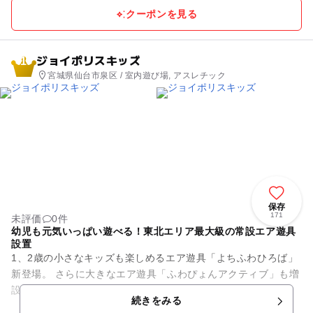
クーポンを見る
ジョイポリスキッズ
1
宮城県仙台市泉区 / 室内遊び場, アスレチック
保存
171
未評価
0件
幼児も元気いっぱい遊べる！東北エリア最大級の常設エア遊具
設置
1、2歳の小さなキッズも楽しめるエア遊具「よちふわひろば」
新登場。 さらに大きなエア遊具「ふわぴょんアクティブ」も増
設！ 東北エリア最大級の常設エア遊具施設。 イオン仙台中山
続きをみる
店別館1階...