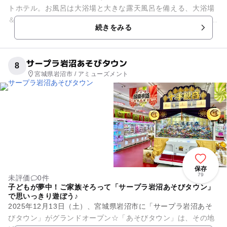
トホテル。お風呂は大浴場と大きな露天風呂を備える、大浴場
＆露天風呂「じゃぶ～ん」があります。絶景が楽しめる“美人づ
続きをみる
くりの湯”を堪能してみて...
サープラ岩沼あそびタウン
8
宮城県岩沼市 / アミューズメント
保存
79
未評価
0件
子どもが夢中！ご家族そろって「サープラ岩沼あそびタウン」
で思いっきり遊ぼう♪
2025年12月13日（土）、宮城県岩沼市に「サープラ岩沼あそ
びタウン」がグランドオープン☆「あそびタウン」は、その地