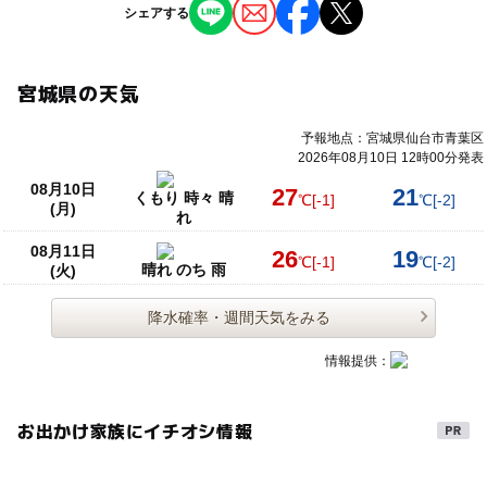
シェアする
宮城県の天気
予報地点：宮城県仙台市青葉区
2026年08月10日 12時00分発表
08月10日
27
21
くもり 時々 晴
℃
[-1]
℃
[-2]
(月)
れ
08月11日
26
19
℃
[-1]
℃
[-2]
晴れ のち 雨
(火)
降水確率・週間天気をみる
情報提供：
お出かけ家族にイチオシ情報