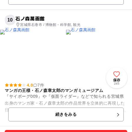
天候型の屋内...
石ノ森萬画館
10
宮城県石巻市 / 博物館・科学館, 観光
保存
245
4.0
7件
マンガの王様・石ノ森章太郎のマンガミュージアム
『サイボーグ009』や『仮面ライダー』などで知られる宮城県
出身のマンガ家・石ノ森章太郎の作品世界を立体的に再現した
日本最大級のマンガミュージアム。 貴重な原画の展示をはじ
続きをみる
め、作品ごとにコーナー...