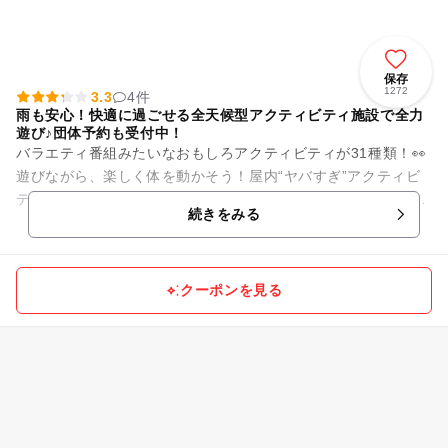
保存
1272
3.3
4件
雨も安心！快適に過ごせる全天候型アクティビティ施設で全力
遊び♪団体予約も受付中！
バラエティ番組みたいなおもしろアクティビティが31種類！👀
遊びながら、楽しく体を動かそう！屋内“ヤバすぎ”アクティビ
ティ施設 『VS PARKイオンモール新利府 南館店』 運動神経
続きをみる
や...
クーポンを見る