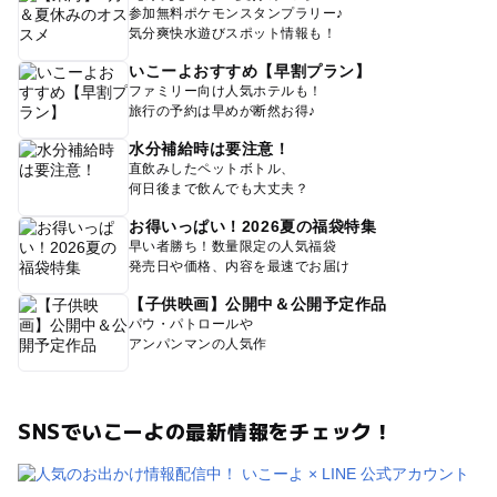
参加無料ポケモンスタンプラリー♪
気分爽快水遊びスポット情報も！
いこーよおすすめ【早割プラン】
ファミリー向け人気ホテルも！
旅行の予約は早めが断然お得♪
水分補給時は要注意！
直飲みしたペットボトル、
何日後まで飲んでも大丈夫？
お得いっぱい！2026夏の福袋特集
早い者勝ち！数量限定の人気福袋
発売日や価格、内容を最速でお届け
【子供映画】公開中＆公開予定作品
パウ・パトロールや
アンパンマンの人気作
SNSでいこーよの最新情報をチェック！