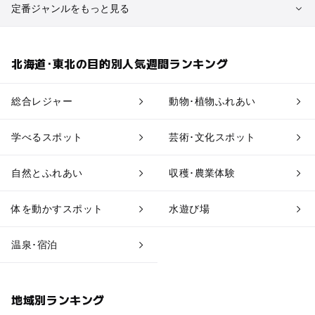
定番ジャンルをもっと見る
植物園・フラワーパーク
自然景観
北海道･東北の目的別人気週間ランキング
果物狩り・収穫体験
博物館・科学館
総合レジャー
動物･植物ふれあい
工場見学
体験施設
学べるスポット
芸術･文化スポット
アスレチック
公園・総合公園
自然とふれあい
収穫･農業体験
温泉・銭湯
ホテル・旅館
体を動かすスポット
水遊び場
道の駅
観光
温泉･宿泊
地域別ランキング