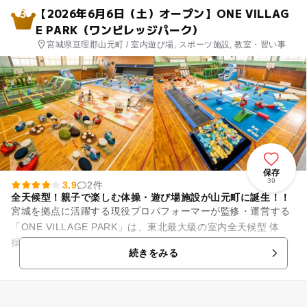
【2026年6月6日（土）オープン】ONE VILLAG
3
E PARK（ワンビレッジパーク）
宮城県亘理郡山元町 / 室内遊び場, スポーツ施設, 教室・習い事
保存
39
3.9
2件
全天候型！親子で楽しむ体操・遊び場施設が山元町に誕生！！
宮城を拠点に活躍する現役プロパフォーマーが監修・運営する
「ONE VILLAGE PARK」は、東北最大級の室内全天候型 体
操・遊び場施設です。天候に左右されることなく、一年中のび
続きをみる
のびと身体を動...