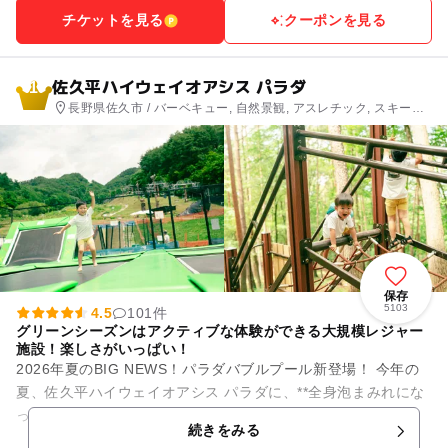
チケットを見る
クーポンを見る
佐久平ハイウェイオアシス パラダ
1
長野県佐久市 / バーベキュー, 自然景観, アスレチック, スキー場,
観光, 自然体験・アクティビティ
保存
5103
4.5
101件
グリーンシーズンはアクティブな体験ができる大規模レジャー
施設！楽しさがいっぱい！
2026年夏のBIG NEWS！パラダバブルプール新登場！ 今年の
夏、佐久平ハイウェイオアシス パラダに、**全身泡まみれにな
って遊べる「パラダバブルプール」**が新登場！ ふわふわ...
続きをみる