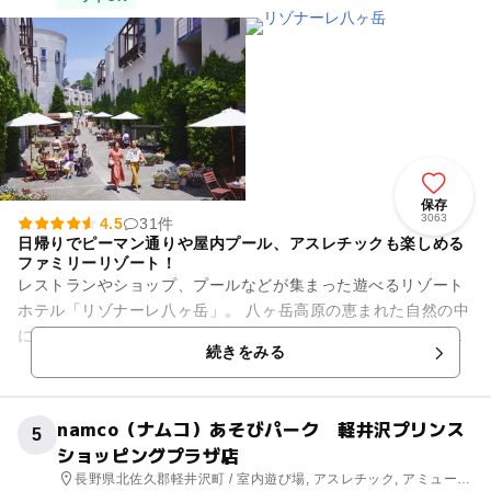
保存
3063
4.5
31件
日帰りでピーマン通りや屋内プール、アスレチックも楽しめる
ファミリーリゾート！
レストランやショップ、プールなどが集まった遊べるリゾート
ホテル「リゾナーレ八ヶ岳」。 八ヶ岳高原の恵まれた自然の中
にヨーロッパのような街並みを再現、優雅な空間でレジャーや
続きをみる
ショッピングが楽しめま...
namco（ナムコ）あそびパーク 軽井沢プリンス
5
ショッピングプラザ店
長野県北佐久郡軽井沢町 / 室内遊び場, アスレチック, アミューズ