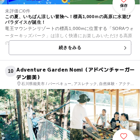
保存
12
未評価
0件
この夏、いちばん涼しい冒険へ！標高1,000ｍの高原に水遊び
パラダイスが誕生！
竜王マウンテンリゾートの標高1,000mに位置する「SORAウォ
ーターキッズパーク」は涼しく快適にお楽しみいただける高原
の水遊びエリアです。施設内には、全長約25mの大型スライダ
続きをみる
ーをはじめとする...
Adventure Garden Nomi（アドベンチャーガー
10
デン能美）
石川県能美市 / バーベキュー, アスレチック, 自然体験・アクティ
ビティ