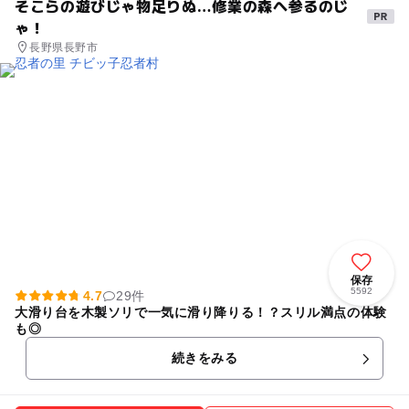
そこらの遊びじゃ物足りぬ…修業の森へ参るのじ
ゃ！
長野県長野市
保存
5592
4.7
29件
大滑り台を木製ソリで一気に滑り降りる！？スリル満点の体験
も◎
続きをみる