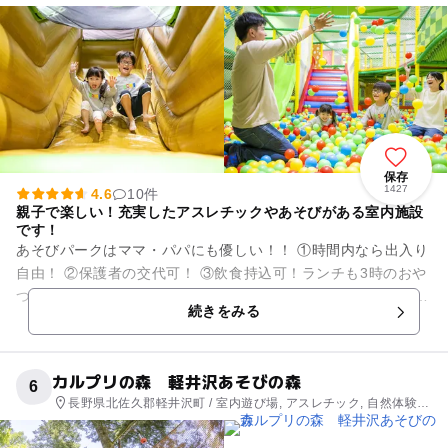
メント
保存
1427
4.6
10件
親子で楽しい！充実したアスレチックやあそびがある室内施設
です！
あそびパークはママ・パパにも優しい！！ ①時間内なら出入り
自由！ ②保護者の交代可！ ③飲食持込可！ランチも3時のおや
つもあそびパークで！ ※あそびパークでご遊戯中は、安全のた
続きをみる
めお子様の...
カルプリの森 軽井沢あそびの森
6
長野県北佐久郡軽井沢町 / 室内遊び場, アスレチック, 自然体験・
アクティビティ