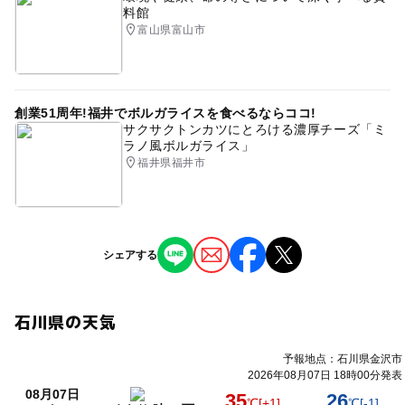
料館
富山県富山市
創業51周年!福井でボルガライスを食べるならココ!
サクサクトンカツにとろける濃厚チーズ「ミ
ラノ風ボルガライス」
福井県福井市
シェアする
石川県の天気
予報地点：石川県金沢市
2026年08月07日 18時00分発表
08月07日
35
26
℃
[+1]
℃
[-1]