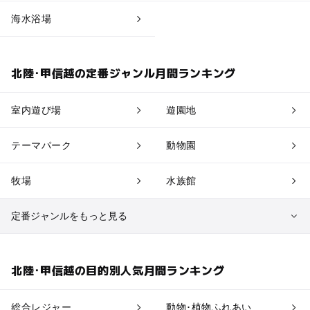
海水浴場
北陸･甲信越の定番ジャンル月間ランキング
室内遊び場
遊園地
テーマパーク
動物園
牧場
水族館
定番ジャンルをもっと見る
植物園・フラワーパーク
自然景観
北陸･甲信越の目的別人気月間ランキング
果物狩り・収穫体験
博物館・科学館
総合レジャー
動物･植物ふれあい