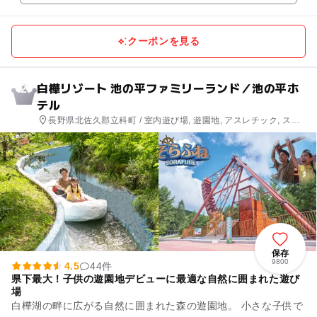
クーポンを見る
白樺リゾート 池の平ファミリーランド／池の平ホ
2
テル
長野県北佐久郡立科町 / 室内遊び場, 遊園地, アスレチック, スポ
ーツ施設, ホテル・旅館, スキー場
保存
9800
4.5
44件
県下最大！子供の遊園地デビューに最適な自然に囲まれた遊び
場
白樺湖の畔に広がる自然に囲まれた森の遊園地。 小さな子供で