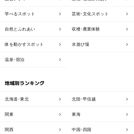
工場見学
体験施設
学べるスポット
芸術･文化スポット
アスレチック
公園・総合公園
自然とふれあい
収穫･農業体験
温泉・銭湯
ホテル・旅館
体を動かすスポット
水遊び場
道の駅
観光
温泉･宿泊
地域別ランキング
北海道･東北
北陸･甲信越
関東
東海
関西
中国･四国