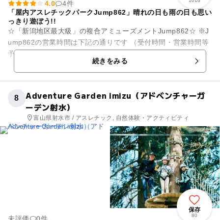
1016
4.0
4件
「屋内アスレチックパークJump862」晴れの日も雨の日も思い
っきり遊ぼう!!
☆「新潟地区最大級」の複合アミューズメントJump862☆ ※J
ump862の営業時間は下記の通りです （受付時間・営業時間等
予告なく変更になる場合がございます） ①アスレチック ...
続きをみる
Adventure Garden imizu（アドベンチャーガ
8
ーデン射水）
富山県射水市 / アスレチック, 自然体験・アクティビティ
保存
80
未評価
0件