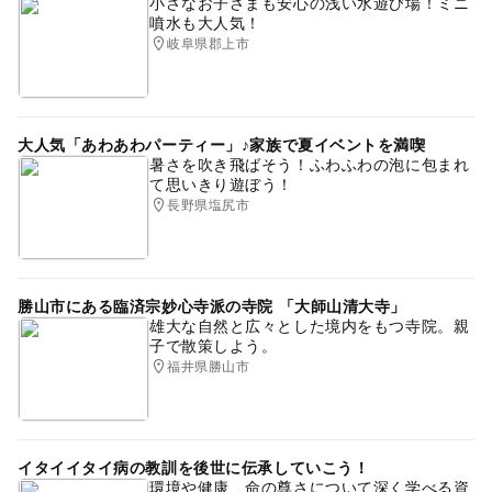
小さなお子さまも安心の浅い水遊び場！ミニ
噴水も大人気！
岐阜県郡上市
大人気「あわあわパーティー」♪家族で夏イベントを満喫
暑さを吹き飛ばそう！ふわふわの泡に包まれ
て思いきり遊ぼう！
長野県塩尻市
勝山市にある臨済宗妙心寺派の寺院 「大師山清大寺」
雄大な自然と広々とした境内をもつ寺院。親
子で散策しよう。
福井県勝山市
イタイイタイ病の教訓を後世に伝承していこう！
環境や健康、命の尊さについて深く学べる資