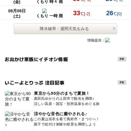
くもり 時々 雨
(金)
08月08日
33
26
℃
[-2]
℃
[0]
くもり 一時 雨
(土)
降水確率・週間天気をみる
情報提供：
お出かけ家族にイチオシ情報
いこーよとりっぷ 注目記事
東京から90分のまちで夏旅！
真田氏ゆかりの上田市で観光を満喫♪
涼しい高原・国宝・別所温泉をめぐる旅
涼やかな音色に癒やされる♪
この夏は浴衣を着て風鈴市・まつりへ！
親子で絵付け体験や絶景を満喫しよう