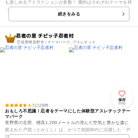
も楽しめるアトラクションが多数！ 園内はそれぞれテーマを持
った以下のエリアに分かれており、白樺湖畔の自然を感じなが
続きをみる
ら一日中遊ぶことが...
忍者の里 チビッ子忍者村
3
長野県長野市 / テーマパーク, アスレチック
保存
5592
4.7
29件
おもしろ不思議！忍者をテーマにした体験型アスレチックテー
マパーク
長野県の北部、標高1,200メートルの澄んだ空気と豊かな森に
囲まれた戸隠（とがくし）は、かつて戦国時代に活躍した「戸
隠流忍者」の里として知られています。そんな歴史あるこの地