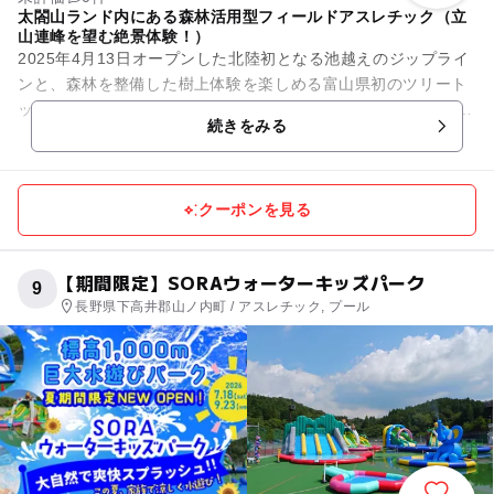
太閤山ランド内にある森林活用型フィールドアスレチック（立
山連峰を望む絶景体験！）
2025年4月13日オープンした北陸初となる池越えのジップライ
ンと、森林を整備した樹上体験を楽しめる富山県初のツリート
ップアドベンチャー 所要時間はジップライン、ツリーチップ
続きをみる
アドベンチャ...
クーポンを見る
【期間限定】SORAウォーターキッズパーク
9
長野県下高井郡山ノ内町 / アスレチック, プール