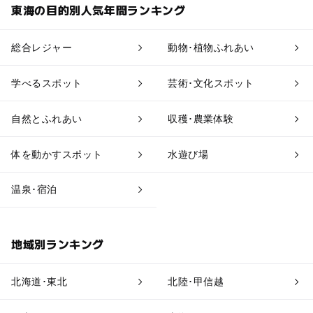
東海の目的別人気年間ランキング
果物狩り・収穫体験
博物館・科学館
総合レジャー
動物･植物ふれあい
工場見学
体験施設
学べるスポット
芸術･文化スポット
アスレチック
公園・総合公園
自然とふれあい
収穫･農業体験
温泉・銭湯
ホテル・旅館
体を動かすスポット
水遊び場
道の駅
観光
温泉･宿泊
地域別ランキング
北海道･東北
北陸･甲信越