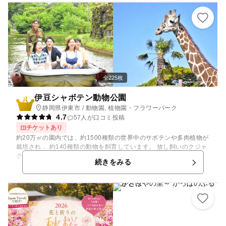
全225枚
伊豆シャボテン動物公園
1
静岡県伊東市 / 動物園, 植物園・フラワーパーク
4.7
57人が口コミ投稿
チケットあり
約20万㎡の園内では、約1500種類の世界中のサボテンや多肉植物が
栽培され 、約140種類の動物を飼育しています。 放し飼いのクジャ
クやリスザルが園内を自由に歩き、カピバラやカンガルーが暮らす
続きをみる
エリアに入っておやつあげ体験ができるなど「動物たちとの距離感
ゼロ！」でふれあいを楽しむことができます。 ピラミッド型の温室
内では、樹齢約170年の「金鯱」など貴重な植物を展示するととも
に、SNSで人気のミナミコアリクイなどの動物も見ることができま
す。 人気の「アニマルボートツアーズ」は、園内中央の大池をボー
トで巡り、動物たちの観察をするガイドツアーで、 国内初の非常に
珍しい展示方法です。ガイドを聞きながら池を１周するコースと、