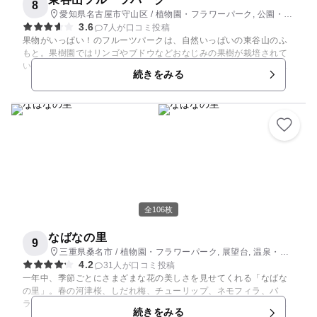
8
愛知県名古屋市守山区 / 植物園・フラワーパーク, 公園・総
3.6
合公園
7人が口コミ投稿
果物がいっぱい！のフルーツパークは、自然いっぱいの東谷山のふ
もと。果樹園ではリンゴやブドウなどおなじみの果樹が栽培されて
いる様子や、世界の熱帯果樹温室ではパパイヤやグァバ、バナナな
続きをみる
ど世界の珍しい熱帯果樹の花や実を見ることができます。くだもの
館の売店では、生の搾りたてフレッシュジュースや、カットフルー
ツが大人気。フルーツの収穫体験も休日に開催。まとまった収穫量
が見込める時に随時開催するので、休前日午後のHPを確認してね。
東谷山の散策ハイキングや、芝生広場、家族で魚釣りを楽しめるフ
ィッシングコーナーもあります。桜の名所として知られています。
【釣り情報】 釣竿レンタル /あり
全106枚
なばなの里
9
三重県桑名市 / 植物園・フラワーパーク, 展望台, 温泉・銭
4.2
湯, 観光
31人が口コミ投稿
一年中、季節ごとにさまざまな花の美しさを見せてくれる「なばな
の里」。春の河津桜、しだれ梅、チューリップ、ネモフィラ、バ
ラ、初夏にはホタル、秋のコスモス、ダリアなど花の楽園という言
続きをみる
葉がぴったりのスポットです。「花ひろば」では広大な花畑に囲ま