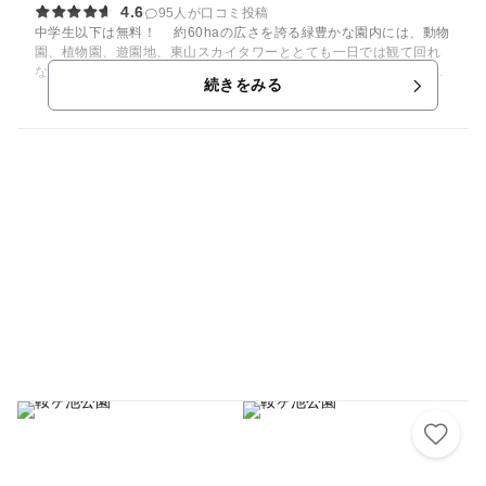
4.6
パーク
95人が口コミ投稿
中学生以下は無料！ 約60haの広さを誇る緑豊かな園内には、動物
園、植物園、遊園地、東山スカイタワーととても一日では観て回れ
ないほど様々な魅力にあふれています。 動物園は人気者のコア
続きをみる
ラ、アミメキリン、アジアゾウ約450種の動物を展示しています。
現在、東山動植物園再生プランを実施しており、新しい施設が次々
オープンしております。 植物園では、100品種1000本の桜が集ま
る桜の回廊や国指定重要文化財の温室など約7000種もの植物を展示
しています。ほかに世界遺産にもなった岐阜県の白川郷から移築し
た合掌造りの家があります。植物園内は自然林を生かした展示にな
っており万葉の散歩道、薬草の道、東海の森など園内テーマに沿っ
た1キロメートル程度の散策コースを楽しんでいただけます。 遊
園地には16種もの大型遊具があり、どれも楽しんでいただけます。
隣接する東山スカイタワーは高さ134mあり、名古屋市内はもちろ
ん遠くは御嶽山も望める市内有数の展望施設です。あわせてご利用
下さい。 併設遊園地/あり