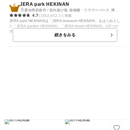
JERA park HEKINAN
3
愛知県碧南市 / 室内遊び場, 植物園・フラワーパーク, 博物
4.7
館・科学館, 社会見学, 公園・総合公園
15人が口コミ投稿
JERA park HEKINANは「JERA museum HEKINAN」をはじめとし
た「JERA garden HEKINAN」「JERA forest HEKINAN」の3つの
施設を総称です。museumが屋内施設、garden・forestは屋外施設
続きをみる
です。 【museum】 museum 1階では、「ゼロエミッション火力発
電の最先端に触れる体感型ミュージアム」をコンセプトに、パノラ
マシアターやプロジェクションマッピングなどを用いて、発電の仕
組みやゼロエミッション火力の内容を分かりやすく学べます。 2階
は、木のぬくもりが感じられるキッズルーム「komorebi」に生まれ
変わりました。 8歳以下のお子さまが自由に遊べるエリアです。ボ
ーネルンドのおもちゃや大きなソフトブロックをご用意しておりま
す。 【garden】 芝生ひろばと季節の花々を楽しめる花畑がありま
す。 めいっぱい体を動かして遊びませんか？貸出遊具（ボールな
ど）もご用意しています♪ じゃぶじゃぶ池や植木の迷路もありま
す。気候のよい時期は、ピクニックもおススメ！ 【forest】 5ヘク
タールの広さの自然と触れ合える場所です。 野鳥観察できる野鳥池
があります。木道を散策しながら生き物の観察も楽しめます。 ◆
季節イベントは、発電所探検ツアーや工作など催しもりだくさん！
詳しくはInstagramをご覧ください。【参加費 無料】