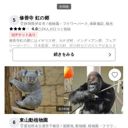
全88枚
修善寺 虹の郷
5
静岡県伊豆市 / 植物園・フラワーパーク, 体験施設, 観光
4.0
24人が口コミ投稿
チケットあり
修善寺虹の郷にはイギリス村、カナダ村、インディアン砦、フェア
リーガーデン、日本庭園、伊豆の村、匠の村などのエリアがありま
す。 日本庭園は、四季折々の花々が咲き目を楽しませてくれます。
続きをみる
匠の村では今ではなかなか見る事のできなくなった茅葺屋根の古民
家が並び、その中では親子で遊ぶ事ができる、昔懐かしいお手玉や
メンコを自由に利用できます。和紙はがき作りや木工工作の体験も
出来ますよ。 伊豆の村ではお土産探し。タイムスリップをしたよう
な街道が再現されています。 日本の郷を堪能したらイギリスへ。か
わいいテディベアやアンティークのおもちゃが待っています。男の
子には、虹の郷を走る英国製の15インチゲージ鉄道を紹介するミュ
ージアムがおすすめです！ イギリス村からカナダ村には園内を走る
ロムニー鉄道を利用（有料）しましょう。 カナダ村では万華鏡のミ
ュージアム、インディアン砦には100mの滑り台（小学生以上利用
可）でアクティブに！ 全部まわればプチ世界旅行を満喫できます！
全240枚
東山動植物園
6
愛知県名古屋市千種区 / 遊園地, 動物園, 植物園・フラワー