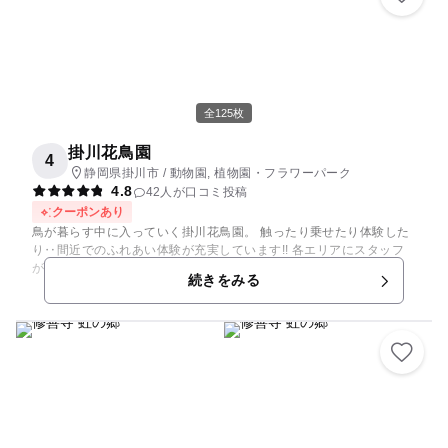
全125枚
掛川花鳥園
4
静岡県掛川市 / 動物園, 植物園・フラワーパーク
4.8
42人が口コミ投稿
クーポンあり
鳥が暮らす中に入っていく掛川花鳥園。 触ったり乗せたり体験した
り‥間近でのふれあい体験が充実しています!! 各エリアにスタッフ
がいるのでお子様でも安心です!! ＝＝＝＝＝＝＝＝＝＝＝＝＝＝＝
続きをみる
掛川花鳥園は「花と鳥とのふれあい」が楽しめるテーマパークで
す。 広大な敷地の中に大温室やスイレンプール、池や牧場などを備
えています。 冷暖房完備のガラスハウスは、夏涼しく冬は暖かく、
全天候型なので雨の日でも安心。 一年中快適な空間で花や鳥とのふ
れあいをお楽しみいただけます。 また、園内全体がバリアフリーと
なっており、体の不自由な方や、車椅子、ベビーカーを使用されて
いる方も十分楽しめます。