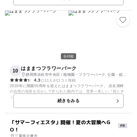
れての散策、地上45ｍまで上昇し花畑の上を空中散歩する展望台
「アイランド富士」、世界各国から集めた数百種・1万2000株の美
しい花々が咲き誇るベゴニアガーデンは、絵画の世界に入り込んだ
ような気分です。また期間限定で、夜には里内でイルミネーション
も開催。和・洋・中の本格的なレストランも揃い、天然温泉の「里
の湯」もあります。
全43枚
はままつフラワーパーク
10
静岡県浜松市中央区 / 植物園・フラワーパーク, 公園・総合
4.3
公園
11人が口コミ投稿
2020年に開園50周年を迎えたはままつフラワーパーク。 浜名湖畔
の自然の地形を活かして作られた園内では、世界一美しい『桜とチ
ューリップの庭園』をはじめ、フジ、バラ、ハナショウブ、花壇を
続きをみる
彩る草花などが四季折々に咲き誇り憩いの空間を演出します。 季節
毎に趣向を凝らしたテーマ展示を行う大温室「クリスタルパレス」
や、水と音楽の「大噴水ショー」、園内を走る観覧乗物「フラワー
トレイン」も人気。 各種イベントのほか、桜の季節やクリスマスシ
「サマーフィエスタ」開催！夏の大冒険へG
ーズンには夜間開園が楽しめます。
O！
三重県志摩市