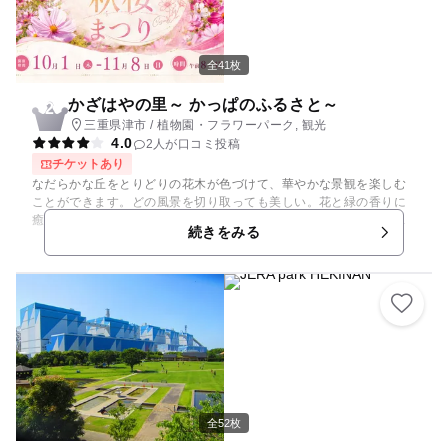
リスザルまたはワオキツネザルの島へ渡り、ふれあい体験ができる
上陸コースがあります。 そして今や"伊豆の冬の風物詩"として定着
し、全国的に有名になった「元祖カピバラの露天風呂」は、ここ伊
豆シャボテン動物公園が発祥の地です。毎年11月中旬から翌4月初
全41枚
旬まで、カピバラが露天風呂に浸かる姿が多くの人々を和ませてい
ます。
かざはやの里～ かっぱのふるさと～
2
三重県津市 / 植物園・フラワーパーク, 観光
4.0
2人が口コミ投稿
チケットあり
なだらかな丘をとりどりの花木が色づけて、華やかな景観を楽しむ
ことができます。どの風景を切り取っても美しい。花と緑の香りに
癒されながら、ご家族でゆっくりお散歩しませんか？ 日々の喧騒
続きをみる
を忘れさせてくれる和やかなひと時を過ごせます。 花まつり期間は
眺めの良い薬草足湯、マップクイズ、バードウォッチングも開催し
てます。 梅の時期は 梅シャワーを浴びながらお花見、藤の時期は
藤棚の中でおくつろぎいただけます。ご家族やペットとお揃いで皆
さまのお越しをお待ちしております。
全52枚