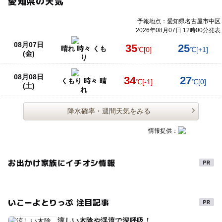
愛知県の天気
予報地点：愛知県名古屋市中区
2026年08月07日 12時00分発表
08月07日
35
25
晴れ 時々 くも
℃
[0]
℃
[+1]
(金)
り
08月08日
34
27
くもり 時々 晴
℃
[-1]
℃
[0]
(土)
れ
降水確率・週間天気をみる
情報提供：
お出かけ家族にイチオシ情報
いこーよとりっぷ 注目記事
涼しい木陰や渓流で深呼吸！