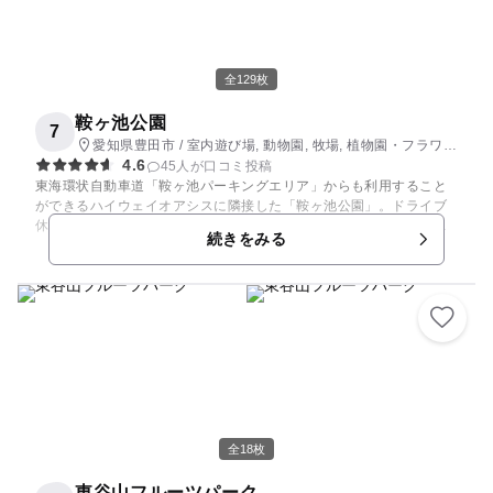
全129枚
鞍ヶ池公園
7
愛知県豊田市 / 室内遊び場, 動物園, 牧場, 植物園・フラワー
4.6
パーク, 公園・総合公園
45人が口コミ投稿
東海環状自動車道「鞍ヶ池パーキングエリア」からも利用すること
ができるハイウェイオアシスに隣接した「鞍ヶ池公園」。ドライブ
休憩に寄るだけではもったいないほどの充実ぶりに驚かされます。
続きをみる
広大な敷地の中に、動物園、植物園、観光牧場、四季の古里、芝生
広場、プレイハウスなどが設けられています。鞍ヶ池にはボートが
浮かび、若草山には遊歩道が絶好の散歩道となっています。広い園
内には周遊バスが走り、様々な楽しみに満ち溢れています。
全18枚
東谷山フルーツパーク