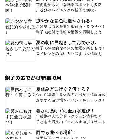
市街地から近い森林浴スポットも多数
川遊びやハイキングを親子で満喫♪
涼やかな音色に癒やされる♪
この夏は浴衣を着て風鈴市・まつりへ！
親子で絵付け体験や絶景を満喫しよう
夏の朝に早起きしておでかけ♪
親子で神秘的なハスの絶景を楽しもう！
スイレンとの違い＆ハスまつり情報も
親子のおでかけ特集 8月
夏休みどこ行く？何する？
今から準備！夏休みのお出かけ情報満載
おすすめ遊び場＆イベントをチェック！
暑さに負けずに全力水遊び！
年齢別や人気アトラクション情報など
子ども大満足のプール＆水遊びスポット
雨でも遊べる場所！
全天候型スポットをチェック