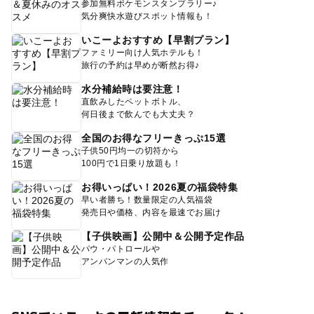
参加無料ポケモンスタンプラリー♪
気分爽快水遊びスポット情報も！
いこーよおすすめ【早割プラン】
ファミリー向け人気ホテルも！
旅行の予約は早めが断然お得♪
水分補給時は要注意！
直飲みしたペットボトル、
何日後まで飲んでも大丈夫？
全国のお得なフリーきっぷ15選
子供50円均一の切符から
100円で1日乗り放題も！
お得いっぱい！2026夏の福袋特集
早い者勝ち！数量限定の人気福袋
発売日や価格、内容を最速でお届け
【子供映画】公開中＆公開予定作品
パウ・パトロールや
アンパンマンの人気作