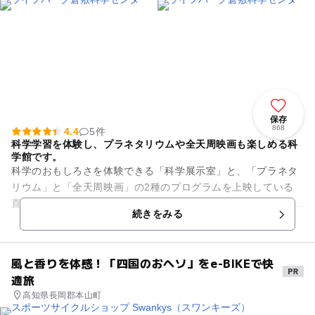
台
保存
868
4.4
5件
科学学習を体験し、プラネタリウムや全天周映画も楽しめる科
学館です。
科学のおもしろさを体験できる「科学展示室」と、「プラネタ
リウム」と「全天周映画」の2種のプログラムを上映している
直径21ｍの大型ドームから成る科学館です。 科学展示室では、
続きをみる
日曜日の13:30～...
風と香りを体感！「四国のおヘソ」をe-BIKEで快
適旅
高知県長岡郡本山町