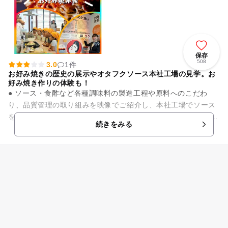
保存
508
3.0
1件
お好み焼きの歴史の展示やオタフクソース本社工場の見学。お
好み焼き作りの体験も！
● ソース・食酢など各種調味料の製造工程や原料へのこだわ
り、品質管理の取り組みを映像でご紹介し、本社工場でソース
を詰める工程をご案内します。 ● Wood Egg お好み焼館のご
続きをみる
見...