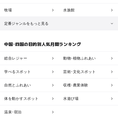
牧場
水族館
定番ジャンルをもっと見る
植物園・フラワーパーク
自然景観
中国･四国の目的別人気月間ランキング
果物狩り・収穫体験
博物館・科学館
総合レジャー
動物･植物ふれあい
工場見学
体験施設
学べるスポット
芸術･文化スポット
アスレチック
公園・総合公園
自然とふれあい
収穫･農業体験
温泉・銭湯
ホテル・旅館
体を動かすスポット
水遊び場
道の駅
観光
温泉･宿泊