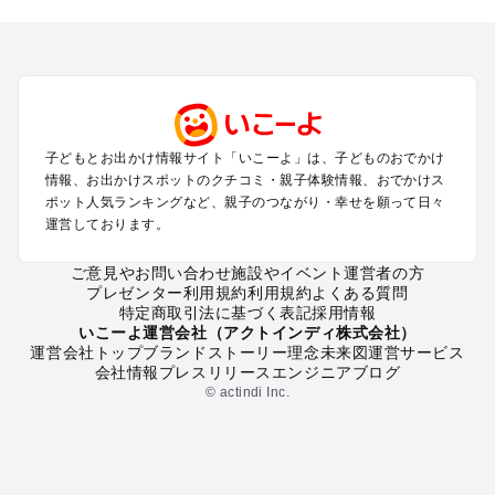
北海道･東北のプールおでかけ
北陸･甲信越のプールおでかけ
関東のプールおでかけ
東海のプールおでかけ
関西のプールおでかけ
中国･四国のプールおでかけ
子どもとお出かけ情報サイト「いこーよ」は、子どものおでかけ
九州･沖縄のプールおでかけ
情報、お出かけスポットのクチコミ・親子体験情報、おでかけス
ポット人気ランキングなど、親子のつながり・幸せを願って日々
運営しております。
定番お出かけスポット
遊園地
ご意見やお問い合わせ
施設やイベント運営者の方
動物園
プレゼンター利用規約
利用規約
よくある質問
バーベキュー
特定商取引法に基づく表記
採用情報
釣り
いこーよ運営会社（アクトインディ株式会社）
運営会社トップ
ブランドストーリー
理念
未来図
運営サービス
牧場
会社情報
プレスリリース
エンジニアブログ
プール
© actindi Inc.
アスレチック
公園・総合公園
観光