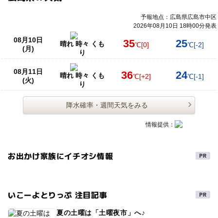
予報地点：広島県広島市中区
2026年08月10日 18時00分発表
08月10日
35
25
晴れ 時々 くも
℃
[0]
℃
[-2]
(月)
り
08月11日
36
24
晴れ 時々 くも
℃
[+2]
℃
[-1]
(火)
り
降水確率・週間天気をみる
情報提供：
お出かけ家族にイチオシ情報
いこーよとりっぷ 注目記事
夏の土曜は「土曜夜市」へ♪