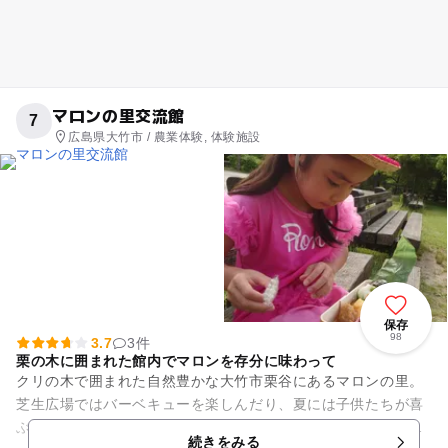
マロンの里交流館
7
広島県大竹市 / 農業体験, 体験施設
保存
98
3.7
3件
栗の木に囲まれた館内でマロンを存分に味わって
クリの木で囲まれた自然豊かな大竹市栗谷にあるマロンの里。
芝生広場ではバーベキューを楽しんだり、夏には子供たちが喜
ぶ川遊びもできる自然体験型スポットです。館内にはふるさと
続きをみる