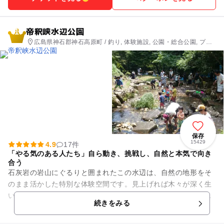
帝釈峡水辺公園
1
広島県神石郡神石高原町 / 釣り, 体験施設, 公園・総合公園, プー
ル, 自然体験・アクティビティ
保存
15429
4.9
17件
「やる気のある人たち」自ら動き、挑戦し、自然と本気で向き
合う
石灰岩の岩山にぐるりと囲まれたこの水辺は、自然の地形をそ
のまま活かした特別な体験空間です。見上げれば木々が深く生
い茂り、やわらかな木漏れ日が差し込みます。谷あいを吹き抜
続きをみる
ける風はひんやりと心地よく...