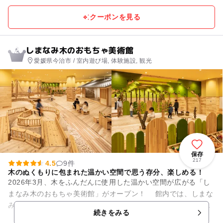
クーポンを見る
しまなみ木のおもちゃ美術館
2
愛媛県今治市 / 室内遊び場, 体験施設, 観光
保存
217
4.5
9件
木のぬくもりに包まれた温かい空間で思う存分、楽しめる！
2026年3月、木をふんだんに使用した温かい空間が広がる「し
まなみ木のおもちゃ美術館」がオープン！ 館内では、しまな
みの海と橋、サイクリングロードをモチーフにした室内遊びや
続きをみる
木で再現された柑橘...