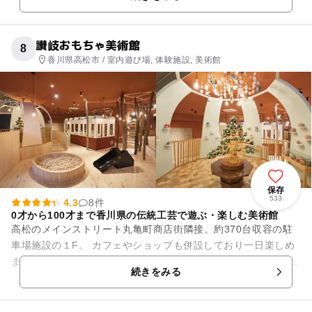
料理をいただけるレストラン...
讃岐おもちゃ美術館
8
香川県高松市 / 室内遊び場, 体験施設, 美術館
保存
533
4.3
8件
0才から100才まで香川県の伝統工芸で遊ぶ・楽しむ美術館
高松のメインストリート丸亀町商店街隣接。約370台収容の駐
車場施設の１F。 カフェやショップも併設しており一日楽しめ
ます。 木の香りたっぷりの木育施設でもあり落ち着いて遊べま
続きをみる
す。 なん...