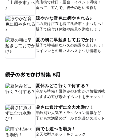
商店街で縁日・屋台・イベント満喫！
食べて、遊んで、親子の思い出作り
涼やかな音色に癒やされる♪
この夏は浴衣を着て風鈴市・まつりへ！
親子で絵付け体験や絶景を満喫しよう
夏の朝に早起きしておでかけ♪
親子で神秘的なハスの絶景を楽しもう！
スイレンとの違い＆ハスまつり情報も
親子のおでかけ特集 8月
夏休みどこ行く？何する？
今から準備！夏休みのお出かけ情報満載
おすすめ遊び場＆イベントをチェック！
暑さに負けずに全力水遊び！
年齢別や人気アトラクション情報など
子ども大満足のプール＆水遊びスポット
雨でも遊べる場所！
全天候型スポットをチェック