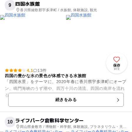
四国水族館
9
香川県綾歌郡宇多津町 / 水族館, 体験施設, 観光
保存
973
4.1
13件
四国の豊かな水の景色が体感できる水族館
「四国水景」をテーマに、2020年春に香川県宇多津町にオープ
ン。鳴門海峡のうず潮や、四万十川の清流、四国の南岸を流れ
る世界最大の暖流「黒潮」など、さまざまな四国の水景を通じ
続きをみる
て、生きものたちの生息...
ライフパーク倉敷科学センター
10
岡山県倉敷市 / 博物館・科学館, 体験施設, プラネタリウム・天文