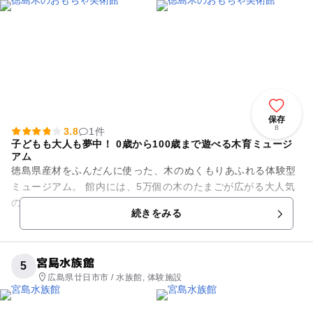
保存
8
3.8
1件
子どもも大人も夢中！ 0歳から100歳まで遊べる木育ミュージ
アム
徳島県産材をふんだんに使った、木のぬくもりあふれる体験型
ミュージアム。 館内には、5万個の木のたまごが広がる大人気
の木のたまごプールをはじめ、300種類以上のおもちゃや大型
続きをみる
遊具がずらり。子...
宮島水族館
5
広島県廿日市市 / 水族館, 体験施設