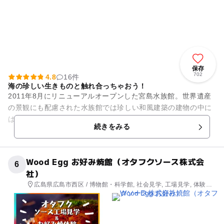
保存
702
4.8
16件
海の珍しい生きものと触れ合っちゃおう！
2011年8月にリニューアルオープンした宮島水族館。世界遺産
の景観にも配慮された水族館では珍しい和風建築の建物の中に
は、瀬戸内海を中心とした380種以上の生きものに出会うこと
続きをみる
ができます。海の生き...
Wood Egg お好み焼館（オタフクソース株式会
6
社）
広島県広島市西区 / 博物館・科学館, 社会見学, 工場見学, 体験施
設