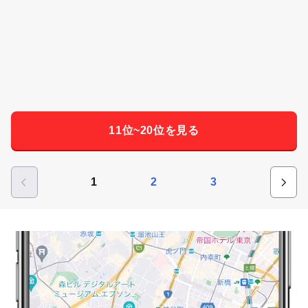
11位~20位を見る
1
2
3