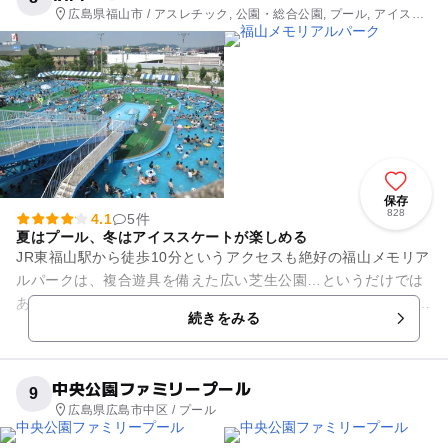
広島県福山市 / アスレチック, 公園・総合公園, プール, アイスス
ケート場
保存
828
4.1
5件
夏はプール、冬はアイススケートが楽しめる
JR東福山駅から徒歩10分というアクセスも絶好の福山メモリア
ルパークは、複合遊具を備えた広い芝生公園…というだけでは
ありません！ 園内にはゴーカートやボールプール、47種類の小
続きをみる
型遊具で楽しめる...
中央公園ファミリープール
9
広島県広島市中区 / プール