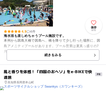
保存
670
4.9
4件
海水浴も楽しめちゃうプール施設です。
本州から因島大橋で因島へ、橋を降りて少し行った場所に、因
島アメニティプールがあります。プール営業は夏真っ盛りの7
月中旬から8月下旬まで。夏休みを遊びつくしちゃいましょ
続きをみる
う！ 料金も安価なので何度...
風と香りを体感！「四国のおヘソ」をe-BIKEで快
適旅
高知県長岡郡本山町