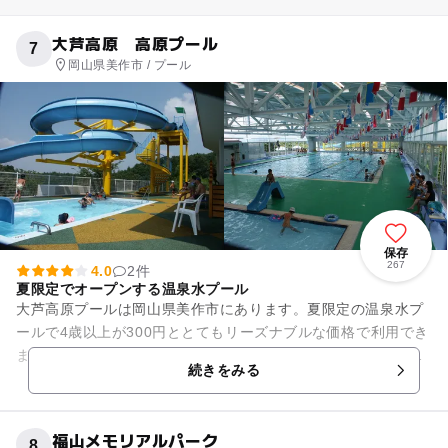
大芦高原 高原プール
7
岡山県美作市 / プール
保存
267
4.0
2件
夏限定でオープンする温泉水プール
大芦高原プールは岡山県美作市にあります。夏限定の温泉水プ
ールで4歳以上が300円ととてもリーズナブルな価格で利用でき
ます。温水プールではなく温泉水プールで、温泉水を常温で使
続きをみる
用しています。スライダ...
福山メモリアルパーク
8