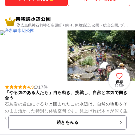
帝釈峡水辺公園
1
広島県神石郡神石高原町 / 釣り, 体験施設, 公園・総合公園, プー
ル, 自然体験・アクティビティ
保存
15429
4.9
17件
「やる気のある人たち」自ら動き、挑戦し、自然と本気で向き
合う
石灰岩の岩山にぐるりと囲まれたこの水辺は、自然の地形をそ
のまま活かした特別な体験空間です。見上げれば木々が深く生
い茂り、やわらかな木漏れ日が差し込みます。谷あいを吹き抜
続きをみる
ける風はひんやりと心地よく...