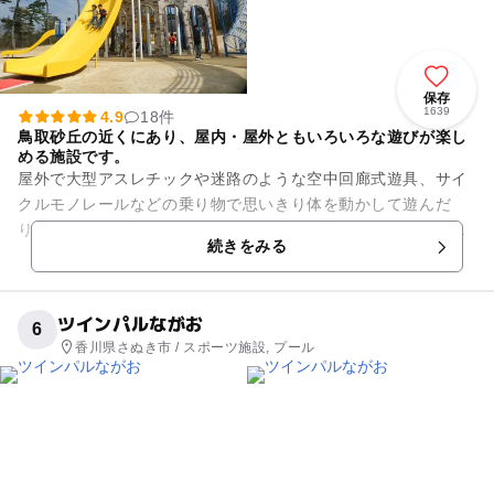
保存
1639
4.9
18件
鳥取砂丘の近くにあり、屋内・屋外ともいろいろな遊びが楽し
める施設です。
屋外で大型アスレチックや迷路のような空中回廊式遊具、サイ
クルモノレールなどの乗り物で思いきり体を動かして遊んだ
り、木のおもちゃなどを作れる木工工房、陶芸やねんど工作が
続きをみる
楽しめる砂の工房で親子一緒に...
ツインパルながお
6
香川県さぬき市 / スポーツ施設, プール