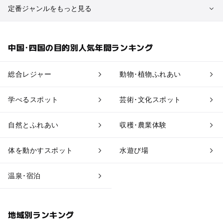
定番ジャンルをもっと見る
植物園・フラワーパーク
自然景観
中国･四国の目的別人気年間ランキング
果物狩り・収穫体験
博物館・科学館
総合レジャー
動物･植物ふれあい
工場見学
体験施設
学べるスポット
芸術･文化スポット
アスレチック
公園・総合公園
自然とふれあい
収穫･農業体験
温泉・銭湯
ホテル・旅館
体を動かすスポット
水遊び場
道の駅
観光
温泉･宿泊
地域別ランキング