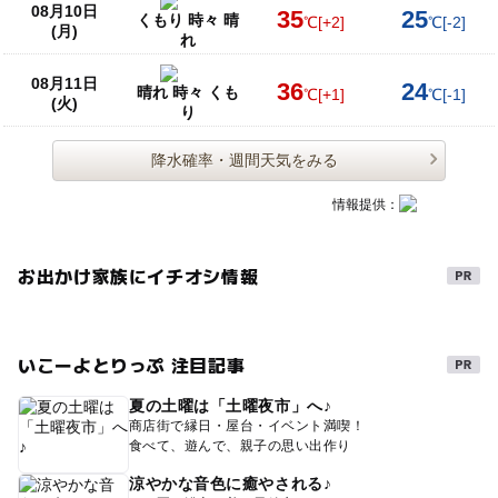
08月10日
35
25
くもり 時々 晴
℃
[+2]
℃
[-2]
(月)
れ
08月11日
36
24
晴れ 時々 くも
℃
[+1]
℃
[-1]
(火)
り
降水確率・週間天気をみる
情報提供：
お出かけ家族にイチオシ情報
いこーよとりっぷ 注目記事
夏の土曜は「土曜夜市」へ♪
商店街で縁日・屋台・イベント満喫！
食べて、遊んで、親子の思い出作り
涼やかな音色に癒やされる♪