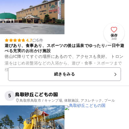
保存
349
4.7
5件
遊びあり、食事あり、スポーツの後は温泉でゆったり♪一日中遊
べる充実のお出かけ施設
徳山IC降りてすぐの場所にあるので、アクセスも良好。 トロン
湯をはじめ岩盤浴などの入浴から、遊び・食事・スポーツまで
様々なエンターテイメントを楽しむことができるのが「くだま
続きをみる
つ健康パーク」の魅力...
鳥取砂丘こどもの国
5
鳥取県鳥取市 / キャンプ場, 体験施設, アスレチック, プール