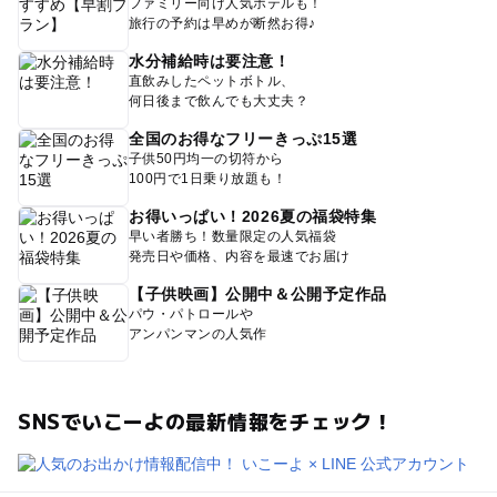
ファミリー向け人気ホテルも！
旅行の予約は早めが断然お得♪
水分補給時は要注意！
直飲みしたペットボトル、
何日後まで飲んでも大丈夫？
全国のお得なフリーきっぷ15選
子供50円均一の切符から
100円で1日乗り放題も！
お得いっぱい！2026夏の福袋特集
早い者勝ち！数量限定の人気福袋
発売日や価格、内容を最速でお届け
【子供映画】公開中＆公開予定作品
パウ・パトロールや
アンパンマンの人気作
SNSでいこーよの最新情報をチェック！