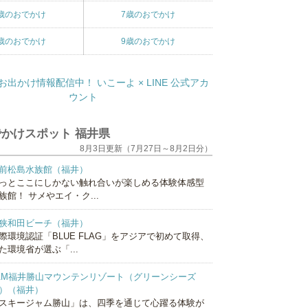
歳のおでかけ
7歳のおでかけ
歳のおでかけ
9歳のおでかけ
かけスポット 福井県
8月3日更新（7月27日～8月2日分）
前松島水族館（福井）
っとここにしかない触れ合いが楽しめる体験体感型
族館！ サメやエイ・ク...
狭和田ビーチ（福井）
際環境認証「BLUE FLAG」をアジアで初めて取得、
た環境省が選ぶ「...
AM福井勝山マウンテンリゾート（グリーンシーズ
）（福井）
スキージャム勝山」は、四季を通じて心躍る体験が