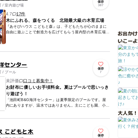
保存
 / 室内遊び場
387
4.7
17件
木にふれる、森をつくる 北陸最大級の木育広場
『あそびハウス こどもと森』は、子どもたちが心のままに
お出か
自由に遊ぶことで創造力を広げてもらう屋内型の木育広場で
す。 室内で木登りやネット、立体迷路など身体をいっぱい
いこーよ
に使っ...
海洋センター
保存
/ プール
7
未評価
口コミ募集中！
お財布に優しいお手頃料金。夏はプールで思いっき
り遊ぼう！
「池田町B&G海洋センター」は夏季限定のプールです。屋
内にありますが、温水ではありません。主にこども園、小学
校、中学校の授業で使用されていますが、一般開放も行って
大人気！
います。一般...
ス こどもと木
保存