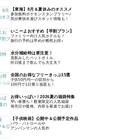
【東海】8月＆夏休みのオススメ
参加無料ポケモンスタンプラリー♪
気分爽快水遊びスポット情報も！
いこーよおすすめ【早割プラン】
ファミリー向け人気ホテルも！
旅行の予約は早めが断然お得♪
水分補給時は要注意！
直飲みしたペットボトル、
何日後まで飲んでも大丈夫？
全国のお得なフリーきっぷ15選
子供50円均一の切符から
100円で1日乗り放題も！
お得いっぱい！2026夏の福袋特集
早い者勝ち！数量限定の人気福袋
発売日や価格、内容を最速でお届け
【子供映画】公開中＆公開予定作品
パウ・パトロールや
アンパンマンの人気作