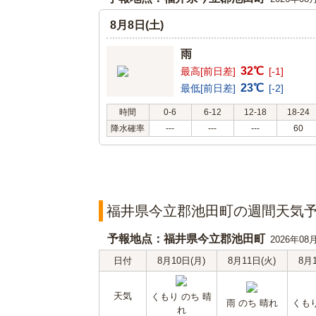
8月8日(土)
雨
32℃
最高[前日差]
[-1]
23℃
最低[前日差]
[-2]
時間
0-6
6-12
12-18
18-24
降水確率
---
---
---
60
福井県今立郡池田町の週間天気
予報地点：福井県今立郡池田町
2026年08
日付
8月10日(月)
8月11日(火)
8月
天気
くもり のち 晴
雨 のち 晴れ
くもり
れ