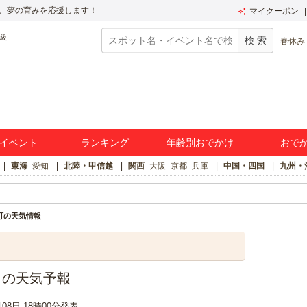
、夢の育みを応援します！
マイクーポン
春休み
イベント
ランキング
年齢別おでかけ
おで
東海
愛知
北陸・甲信越
関西
大阪
京都
兵庫
中国・四国
九州・
町の天気情報
日の天気予報
月08日 18時00分発表