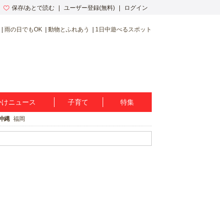
保存/あとで読む
ユーザー登録(無料)
ログイン
雨の日でもOK
動物とふれあう
1日中遊べるスポット
かけニュース
子育て
特集
沖縄
福岡