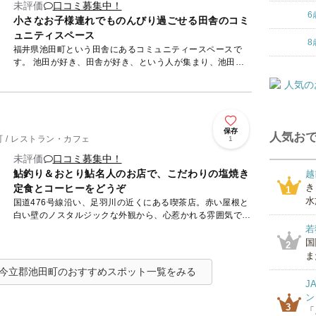
未評価
口コミ募集中！
6
小さなお子様連れでものんびり過ごせる田舎のコミ
ュニティスペース
8
福井県池田町という田舎にあるコミュニティースペースで
す。 池田が好き、田舎が好き、という人が集まり、池田の
田舎の環境を存分に楽しんでいます。飲食サービスもあるの
で、観光やラ...
保存
人気おで
 / レストラン・カフェ
1
未評価
口コミ募集中！
鮎釣り＆おとり鮎名人のお店で、こだわりの塩焼き
越
き
定食とコーヒーをどうぞ
1
水
国道476号線沿い、足羽川の近くにある喫茶店。赤い屋根と
白い壁のノスタルジックな外観から、心惹かれる雰囲気で
す。内装もまたレトロで、居心地よい空間。 鮎釣り＆おと
若
り鮎の...
国
2
ま
今立郡池田町のおすすめスポット一覧をみる
J
ン
3
「