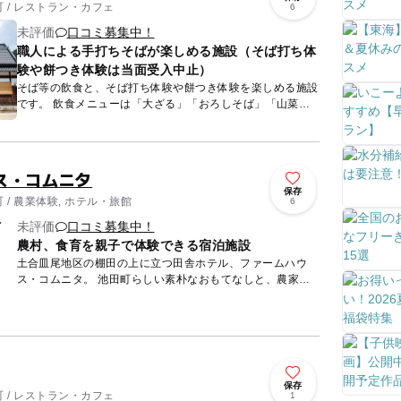
 / レストラン・カフェ
6
未評価
口コミ募集中！
職人による手打ちそばが楽しめる施設（そば打ち体
験や餅つき体験は当面受入中止）
そば等の飲食と、そば打ち体験や餅つき体験を楽しめる施設
です。 飲食メニューは「大ざる」「おろしそば」「山菜天
ぷら」「手打ちうどん」等があり、窓からかずら橋と庭園を
眺めながら...
ス・コムニタ
保存
/ 農業体験, ホテル・旅館
6
未評価
口コミ募集中！
農村、食育を親子で体験できる宿泊施設
土合皿尾地区の棚田の上に立つ田舎ホテル、ファームハウ
ス・コムニタ。 池田町らしい素朴なおもてなしと、農家な
らではの旬の野菜料理、調味料にもこだわった家庭料理が人
気で、リピー...
保存
 / レストラン・カフェ
1