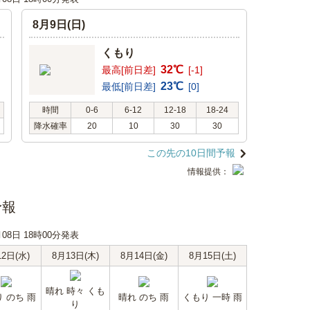
8月9日(日)
くもり
32℃
最高[前日差]
[-1]
23℃
最低[前日差]
[0]
時間
0-6
6-12
12-18
18-24
降水確率
20
10
30
30
この先の10日間予報
情報提供：
予報
月08日 18時00分発表
12日(水)
8月13日(木)
8月14日(金)
8月15日(土)
晴れ 時々 くも
 のち 雨
晴れ のち 雨
くもり 一時 雨
り