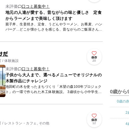
未評価
口コミ募集中！
地元の人達が愛する、昔ながらの味と優しさ 定食
からラーメンまで美味しく頂けます
親子丼、生姜焼き、定食、うどんやラーメン、お蕎麦、ハン
バーグ…どこか懐かしさを感じる、昔ながらのご飯屋さん。
地域の人達に愛され、いつも店内はお客さんでいっぱいで
す。 二...
けだ
保存
 / 体験施設
20
未評価
口コミ募集中！
子供から大人まで、選べるメニューでオリジナルの
木製作品にチャレンジ
池田町の木を使ったまちづくり「木望の森100年プロジェク
0歳から
ト」の一環で作られた木工体験施設。 3歳頃から小中学生、
大人まで楽しめる木工体験メニューがそろっています。（全
0歳の
て要予...
2
保存
/ レストラン・カフェ, その他
12
4