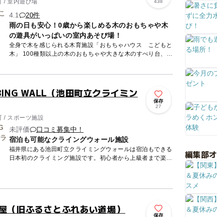
 / 室内遊び場
438
4.1
20件
雨の日も安心！0歳から楽しめる木のおもちゃや木
の遊具がいっぱいの室内あそび場！
全身で木を感じられる木育施設「おもちゃハウス こどもと
木」 100種類以上の木のおもちゃや大きな木のすべり台、木
の玉プールなど、木のぬくもりをいっぱいに感じられる館内
で家族...
IMBING WALL（池田町立クライミン
保存
27
 / スポーツ施設
未評価
口コミ募集中！
宿泊も可能なクライングウォール施設
福井県にある池田町立クライミングウォールは宿泊もできる
編集部
日本初のクライミング施設です。初心者から上級者まで楽し
める全長18ｍのボルダリングウォール、約14mの天井まで
登ることが...
田屋（旧ふるさとふれあい道場）
保存