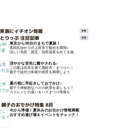
け家族にイチオシ情報
とりっぷ 注目記事
東京から90分のまちで夏旅！
真田氏ゆかりの上田市で観光を満喫♪
涼しい高原・国宝・別所温泉をめぐる旅
涼やかな音色に癒やされる♪
この夏は浴衣を着て風鈴市・まつりへ！
親子で絵付け体験や絶景を満喫しよう
夏の朝に早起きしておでかけ♪
親子で神秘的なハスの絶景を楽しもう！
スイレンとの違い＆ハスまつり情報も
 親子のおでかけ特集 8月
今から準備！夏休みのお出かけ情報満載
おすすめ遊び場＆イベントをチェック！