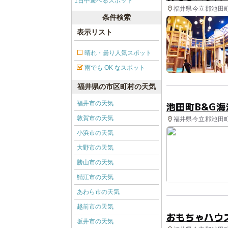
1日中遊べるスポット
福井県今立郡池田町
条件検索
表示リスト
晴れ・曇り人気スポット
雨でも OK なスポット
福井県の市区町村の天気
福井市の天気
池田町B&G
敦賀市の天気
福井県今立郡池田町 
小浜市の天気
大野市の天気
勝山市の天気
鯖江市の天気
あわら市の天気
越前市の天気
おもちゃハウ
坂井市の天気