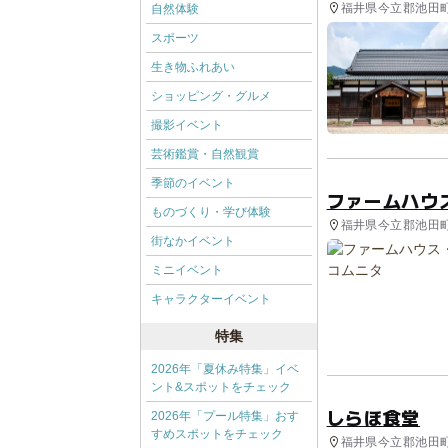
福井県今立郡池田町
自然体験
スポーツ
生き物ふれあい
ショッピング・グルメ
撮影イベント
芸術鑑賞・自然観賞
季節のイベント
ファームハウ
ものづくり・学び体験
福井県今立郡池田町 
街なかイベント
ミニイベント
キャラクターイベント
特集
2026年「夏休み特集」イベ
ント&スポットをチェック
しらほ食堂
2026年「プール特集」おす
すめスポットをチェック
福井県今立郡池田町