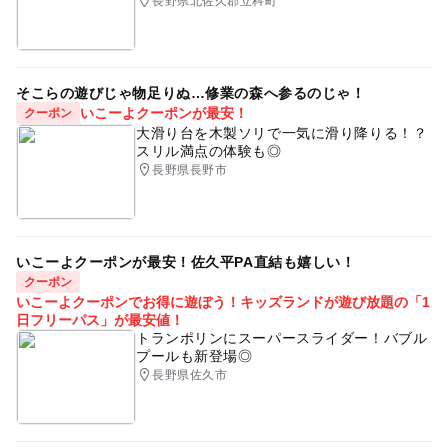
長野県北佐久郡立科町
そこらの遊びじゃ物足りぬ…修業の森へ参るのじゃ！
いこーよクーポンが最安！
クーポン
大滑り台を木製ソリで一気に滑り降りる！？
スリル満点の体験も◎
長野県長野市
いこーよクーポンが最安！佐久平PA直結も嬉しい！
クーポン
いこーよクーポンでお得に遊ぼう！キッズランドが遊び放題の「1
日フリーパス」が最安値！
トランポリンにスーパースライダー！バブル
プールも新登場◎
長野県佐久市