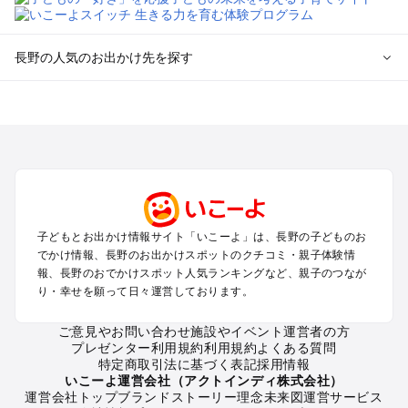
長野の人気のお出かけ先を探す
長野のエリアからプール子ども連れのお出かけスポット
を探す
軽井沢・万座・嬬恋・北軽井沢のプールお出かけ
松本・上高地・諏訪・乗鞍・美ヶ原のプールお出かけ
長野・戸隠・小布施のプールお出かけ
上田・佐久・小諸・別所のプールお出かけ
伊那・駒ヶ根・飯田・昼神（伊那路）のプールお出かけ
子どもとお出かけ情報サイト「いこーよ」は、長野の子どものお
蓼科・白樺湖・車山・女神湖・姫木平のプールお出かけ
でかけ情報、長野のお出かけスポットのクチコミ・親子体験情
安曇野・大町のプールお出かけ
報、長野のおでかけスポット人気ランキングなど、親子のつなが
白馬・小谷のプールお出かけ
り・幸せを願って日々運営しております。
八ヶ岳・野辺山・富士見・原村・小海線沿線のプールお出かけ
木曽路・木曽周辺のプールお出かけ
ご意見やお問い合わせ
施設やイベント運営者の方
プレゼンター利用規約
利用規約
よくある質問
野沢・志賀高原周辺のプールお出かけ
特定商取引法に基づく表記
採用情報
飯山・斑尾・信濃町・黒姫のプールお出かけ
いこーよ運営会社（アクトインディ株式会社）
千曲・戸倉上山田のプールお出かけ
運営会社トップ
ブランドストーリー
理念
未来図
運営サービス