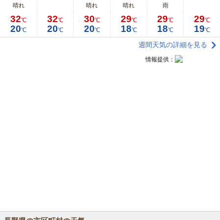
晴れ
晴れ
晴れ
雨
32
32
30
29
29
29
℃
℃
℃
℃
℃
℃
20
20
20
18
18
19
℃
℃
℃
℃
℃
℃
週間天気の詳細を見る
情報提供：