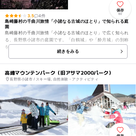
保存
60
3.5
4件
島崎藤村の千曲川旅情「小諸なる古城のほとり」で知られる庭
園
島崎藤村の千曲川旅情「小諸なる古城のほとり」で広く知られ
る、長野県小諸市の庭園です。「白鶴城」や「酔月城」の別称
をもつ小諸城跡地の三の門には、徳川家達筆の「懐古園」の大
続きをみる
きな額が掛かられています。...
高峰マウンテンパーク（旧アサマ2000パーク）
長野県小諸市 / スキー場, 自然体験・アクティビティ