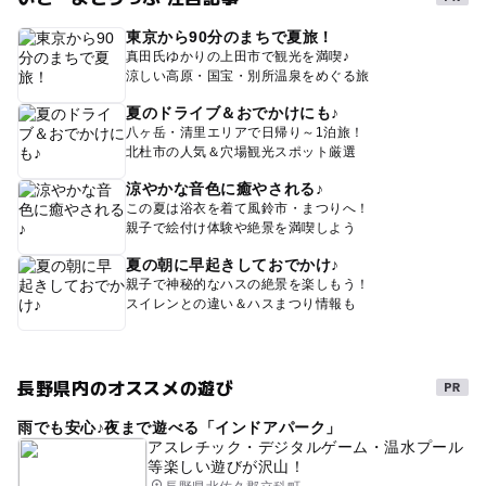
東京から90分のまちで夏旅！
真田氏ゆかりの上田市で観光を満喫♪
涼しい高原・国宝・別所温泉をめぐる旅
夏のドライブ＆おでかけにも♪
八ヶ岳・清里エリアで日帰り～1泊旅！
北杜市の人気＆穴場観光スポット厳選
涼やかな音色に癒やされる♪
この夏は浴衣を着て風鈴市・まつりへ！
親子で絵付け体験や絶景を満喫しよう
夏の朝に早起きしておでかけ♪
親子で神秘的なハスの絶景を楽しもう！
スイレンとの違い＆ハスまつり情報も
長野県内のオススメの遊び
雨でも安心♪夜まで遊べる「インドアパーク」
アスレチック・デジタルゲーム・温水プール
等楽しい遊びが沢山！