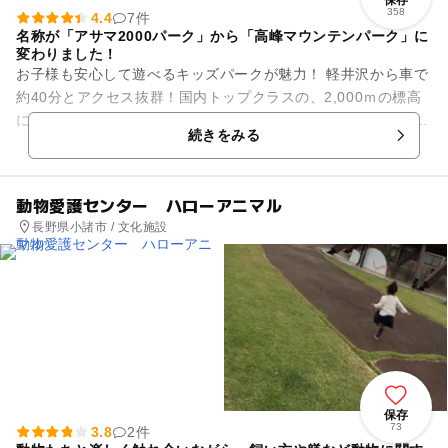
保存
358
4.4
7件
名称が「アサマ2000パーク」から「高峰マウンテンパーク」に
変わりました！
お子様も安心して遊べるキッズパークが魅力！ 軽井沢から車で
約40分とアクセス抜群！国内トップクラスの、2,000ｍの標高
に位置し、ふわふわな上質な雪がウリ！ 地域最大級のキッズパ
続きをみる
ーク「F...
動物愛護センター ハローアニマル
長野県小諸市 / 文化施設
保存
73
3.8
2件