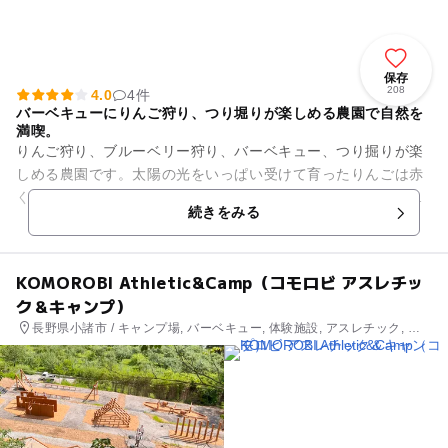
保存
208
4.0
4件
バーベキューにりんご狩り、つり堀りが楽しめる農園で自然を
満喫。
りんご狩り、ブルーベリー狩り、バーベキュー、つり掘りが楽
しめる農園です。太陽の光をいっぱい受けて育ったりんごは赤
くて甘くておいしいです。無農薬のブルーベリーもぶどうのよ
続きをみる
うに熟していて、とれたての...
KOMOROBI Athletic&Camp（コモロビ アスレチッ
ク＆キャンプ）
長野県小諸市 / キャンプ場, バーベキュー, 体験施設, アスレチック, 自
然体験・アクティビティ