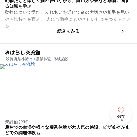
動物たちと楽しく触れ合いながら、飼い方や躾など動物に関す
る知識を学ぶ
動物について学び、ふれあいを通じて命の大切さや相手を思い
やる気持ちを育み、 人にも動物にもやさしい社会をつくること
を目的に開設された「動物愛護センター ハローアニマル」。
続きをみる
アニマルシアター、図書...
みはらし交流館
長野県小諸市 / 農業体験, 体験施設
保存
16
未評価
0件
農村での生活や様々な農業体験が大人気の施設。ピザ釜やかま
どでの調理体験も