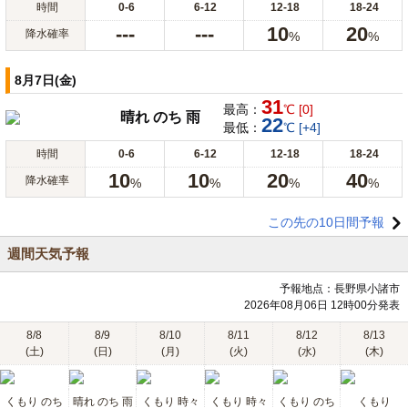
時間
0-6
6-12
12-18
18-24
---
---
10
20
降水確率
%
%
8月7日(金)
31
最高：
℃ [0]
晴れ のち 雨
22
最低：
℃ [+4]
時間
0-6
6-12
12-18
18-24
10
10
20
40
降水確率
%
%
%
%
この先の10日間予報
週間天気予報
予報地点：長野県小諸市
2026年08月06日 12時00分発表
8/8
8/9
8/10
8/11
8/12
8/13
(土)
(日)
(月)
(火)
(水)
(木)
くもり のち
晴れ のち 雨
くもり 時々
くもり 時々
くもり のち
くもり