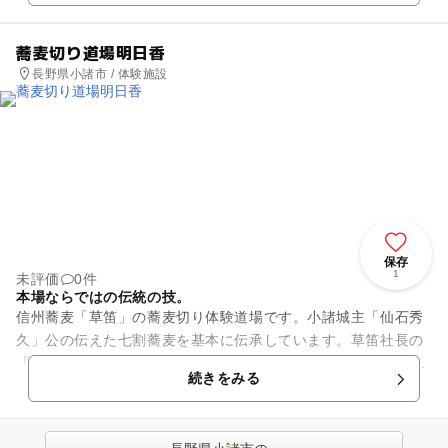
蕎麦切り道場明日香
長野県小諸市 / 体験施設
保存
1
未評価
0件
本場ならではの伝統の技。
信州蕎麦「草笛」の蕎麦切り体験道場です。小諸城主「仙石秀
久」公の伝えた七割蕎麦を基本に伝承しています。草笛社長の
「中村利勝」が「仙石秀久」の13代目にあたる方と友人であっ
続きをみる
たことから、古文書に記さ...