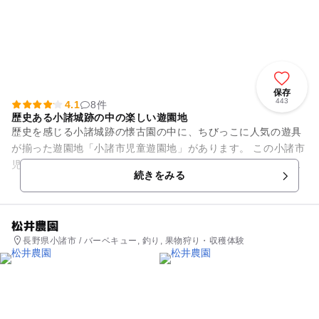
保存
443
4.1
8件
歴史ある小諸城跡の中の楽しい遊園地
歴史を感じる小諸城跡の懐古園の中に、ちびっこに人気の遊具
が揃った遊園地「小諸市児童遊園地」があります。 この小諸市
児童遊園地はなんと入場が無料！お気に入り、興味のある乗り
続きをみる
物に200円で乗る事の...
松井農園
長野県小諸市 / バーベキュー, 釣り, 果物狩り・収穫体験