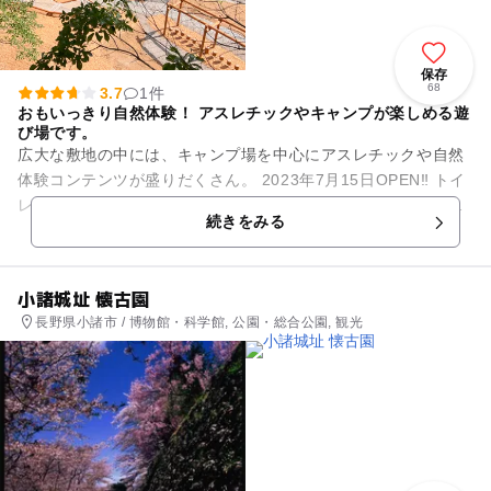
保存
68
3.7
1件
おもいっきり自然体験！ アスレチックやキャンプが楽しめる遊
び場です。
広大な敷地の中には、キャンプ場を中心にアスレチックや自然
体験コンテンツが盛りだくさん。 2023年7月15日OPEN‼ トイ
レ・炊事場・シャワーブースなどの水回りは綺麗で自信があり
続きをみる
ます。...
小諸城址 懐古園
長野県小諸市 / 博物館・科学館, 公園・総合公園, 観光