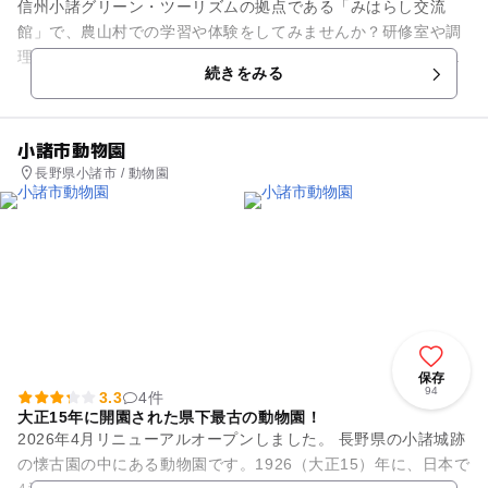
信州小諸グリーン・ツーリズムの拠点である「みはらし交流
館」で、農山村での学習や体験をしてみませんか？研修室や調
理実習室、シャワー室をはじめ、屋外オープンスペースには本
続きをみる
格ピザ窯や、昔懐かしいかまど...
小諸市動物園
長野県小諸市 / 動物園
保存
94
3.3
4件
大正15年に開園された県下最古の動物園！
2026年4月リニューアルオープンしました。 長野県の小諸城跡
の懐古園の中にある動物園です。1926（大正15）年に、日本で