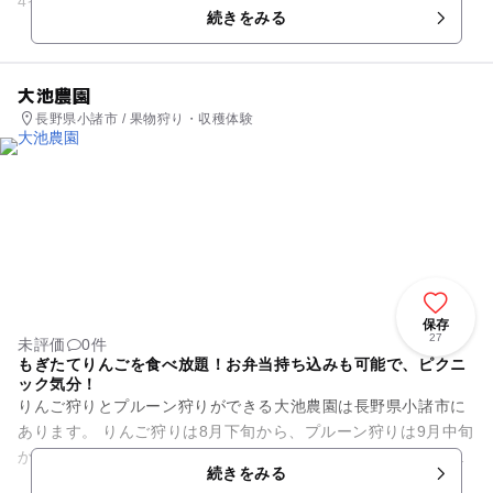
4番目の動物園として開園して以来、長い歴史を刻んでいま
続きをみる
す。当初は...
大池農園
長野県小諸市 / 果物狩り・収穫体験
保存
27
未評価
0件
もぎたてりんごを食べ放題！お弁当持ち込みも可能で、ピクニ
ック気分！
りんご狩りとプルーン狩りができる大池農園は長野県小諸市に
あります。 りんご狩りは8月下旬から、プルーン狩りは9月中旬
から楽しむことができます。どちらも食べ放題でお弁当なども
続きをみる
持参して無料休憩所も...