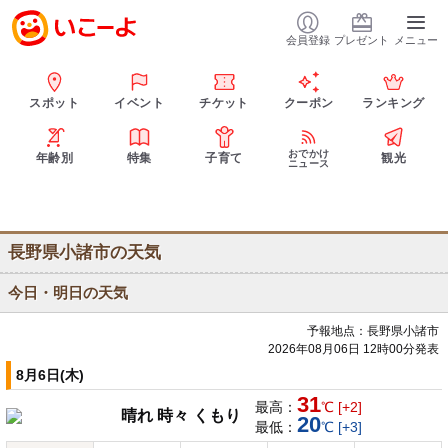
会員登録
プレゼント
メニュー
スポット
イベント
チケット
クーポン
ランキング
おでかけ
年齢別
特集
子育て
観光
ニュース
長野県小諸市の天気
今日・明日の天気
予報地点：長野県小諸市
2026年08月06日 12時00分発表
8月6日(木)
31
最高：
℃ [+2]
晴れ 時々 くもり
20
最低：
℃ [+3]