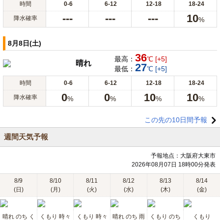
時間
0-6
6-12
12-18
18-24
---
---
---
10
降水確率
%
8月8日(土)
36
最高：
℃ [+5]
晴れ
27
最低：
℃ [+5]
時間
0-6
6-12
12-18
18-24
0
0
10
10
降水確率
%
%
%
%
この先の10日間予報
週間天気予報
予報地点：大阪府大東市
2026年08月07日 18時00分発表
8/9
8/10
8/11
8/12
8/13
8/14
(日)
(月)
(火)
(水)
(木)
(金)
晴れ のち く
くもり 時々
くもり 時々
晴れ のち 雨
くもり のち
くもり