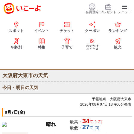
会員登録
プレゼント
メニュー
スポット
イベント
チケット
クーポン
ランキング
おでかけ
年齢別
特集
子育て
観光
ニュース
大阪府大東市の天気
今日・明日の天気
予報地点：大阪府大東市
2026年08月07日 18時00分発表
8月7日(金)
34
最高：
℃ [+2]
晴れ
27
最低：
℃ [0]