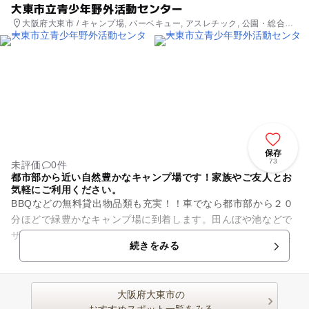
大東市立青少年野外活動センター
大阪府大東市 / キャンプ場, バーベキュー, アスレチック, 公園・総合公
園, ホテル・旅館
保存
73
未評価
0件
都市部から近い自然豊かなキャンプ場です！家族やご友人とお
気軽にご利用ください。
BBQなどの無料貸出物品類も充実！！車でなら都市部から２０
分ほどで緑豊かなキャンプ場に到着します。田んぼや池などで
ザリガニを釣ったり、小さなアスレチックで遊んだりできま
続きをみる
す。カレー作りや、ピザづく...
大阪府大東市の