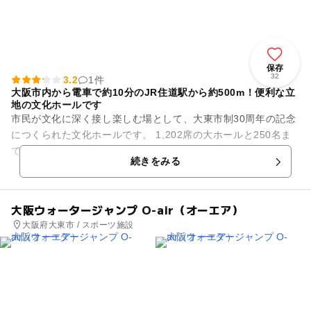
保存
32
3.2
1件
大阪市内から電車で約10分のJR住道駅から約500m！便利な立
地の文化ホールです
市民が文化に深く接し楽しむ場として、大東市制30周年の記念
につくられた文化ホールです。 1,202席の大ホールと250名ま
で入れる多目的小ホール、広く明るいギャラリーの他に音楽練
続きをみる
習室やリハーサ...
大阪ウォータージャンプ O-air（オーエア）
大阪府大東市 / スポーツ施設