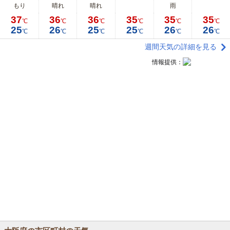
もり
晴れ
晴れ
雨
37
36
36
35
35
35
℃
℃
℃
℃
℃
℃
25
26
25
25
26
26
℃
℃
℃
℃
℃
℃
週間天気の詳細を見る
情報提供：