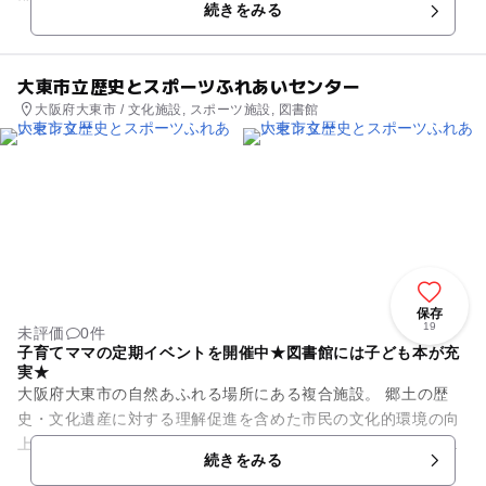
続きをみる
ドン餌のみ使用可能なウド...
大東市立歴史とスポーツふれあいセンター
大阪府大東市 / 文化施設, スポーツ施設, 図書館
保存
19
未評価
0件
子育てママの定期イベントを開催中★図書館には子ども本が充
実★
大阪府大東市の自然あふれる場所にある複合施設。 郷土の歴
史・文化遺産に対する理解促進を含めた市民の文化的環境の向
上と、体育館およびグラウンドの活用による市民スポーツ環境
続きをみる
の向上を目的とし、大東市...