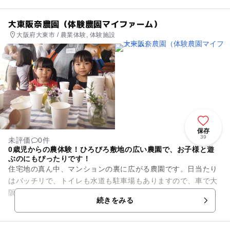
大東阪奈農園（体験農園マイファーム）
大阪府大東市 / 農業体験, 体験施設
保存
39
未評価
0件
0歳児からの農体験！ひろびろ敷地の広い農園で、お子様と遊
ぶのにもぴったりです！
住宅地の真ん中、マンションの裏に広がる農園です。日当たり
はバッチリで、トイレも水道も駐車場もありますので、車で大
阪市内から来られても安心して楽しめるのが魅力！知識豊富な
続きをみる
管理人が、初めての方から、...