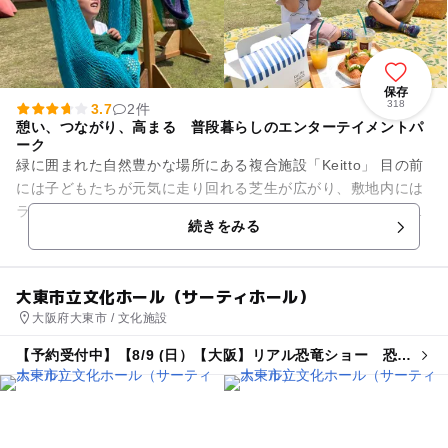
保存
318
3.7
2件
憩い、つながり、高まる 普段暮らしのエンターテイメントパ
ーク
緑に囲まれた自然豊かな場所にある複合施設「Keitto」 目の前
には子どもたちが元気に走り回れる芝生が広がり、敷地内には
ライフスタイルショップやレストラン、ベーカリーカフェ、ワ
続きをみる
ークショップ体験...
大東市立文化ホール（サーティホール）
大阪府大東市 / 文化施設
【予約受付中】【8/9 (日）【大阪】リアル恐竜ショー 恐竜
パーク