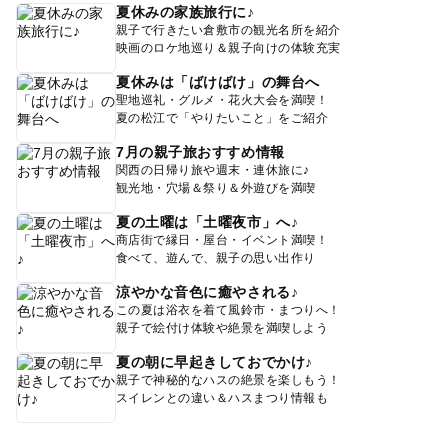
夏休みの家族旅行に♪
親子で行きたい倉敷市の観光名所を紹介
映画のロケ地巡り＆親子向けの体験充実
夏休みは「ばけばけ」の舞台へ
聖地巡礼・グルメ・花火大会を満喫！
夏の松江で「やりたいこと」をご紹介
7月の親子旅おすすめ情報
関西の日帰り旅や週末・連休旅に♪
観光地・穴場＆祭り＆外遊びを満喫
夏の土曜は「土曜夜市」へ♪
商店街で縁日・屋台・イベント満喫！
食べて、遊んで、親子の思い出作り
涼やかな音色に癒やされる♪
この夏は浴衣を着て風鈴市・まつりへ！
親子で絵付け体験や絶景を満喫しよう
夏の朝に早起きしておでかけ♪
親子で神秘的なハスの絶景を楽しもう！
スイレンとの違い＆ハスまつり情報も