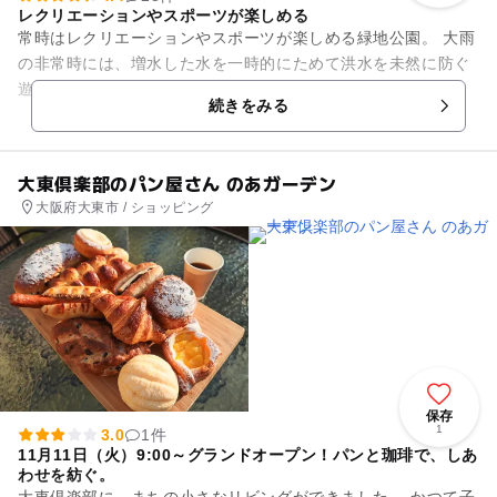
レクリエーションやスポーツが楽しめる
常時はレクリエーションやスポーツが楽しめる緑地公園。 大雨
の非常時には、増水した水を一時的にためて洪水を未然に防ぐ
遊水地。 深北緑地公園はこれらの2つの機能を備え、皆様の安
続きをみる
全もお守りしていま...
大東倶楽部のパン屋さん のあガーデン
大阪府大東市 / ショッピング
保存
1
3.0
1件
11月11日（火）9:00～グランドオープン！パンと珈琲で、しあ
わせを紡ぐ。