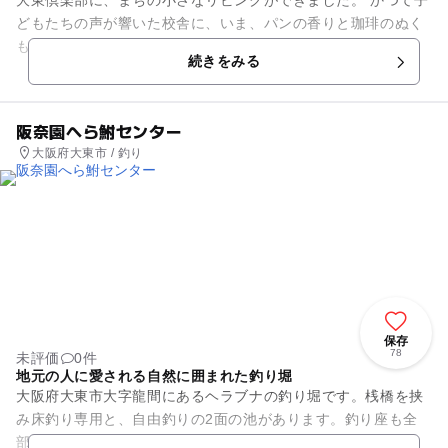
大東倶楽部に、まちの小さなリビングができました。 かつて子
どもたちの声が響いた校舎に、いま、パンの香りと珈琲のぬく
もりが満ちています。 のあガーデンは、2020年「ガレット・
続きをみる
デ・ロワ」コンテ...
阪奈園へら鮒センター
大阪府大東市 / 釣り
保存
78
未評価
0件
地元の人に愛される自然に囲まれた釣り堀
大阪府大東市大字龍間にあるヘラブナの釣り堀です。桟橋を挟
み床釣り専用と、自由釣りの2面の池があります。釣り座も全
部で210席あり、大きいところです。自然に囲まれた高地にウ