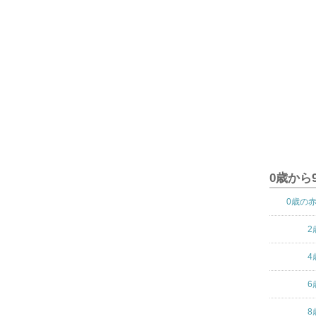
0歳から
0歳の
2
4
6
8