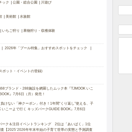
チック
公園・総合公園
川遊び
館
美術館
水族館
いちご狩り
果物狩り・収穫体験
2026年「プール特集」おすすめスポットをチェック
スポット・イベントの登録)
8ブランド・288施設を網羅したムック本『TJMOOK いこ
 BOOK』7月6日（月）発売！
負けない「神クーポン」付き！1年間“くり返し”使える、子
 いこーよで行く キッズパークGUIDE BOOK』7月6日
マパーク＆注目イベントランキング 2位は「あいぱく」1位
【2025⁻2026年年末年始の子育て世帯の実態と予測調査