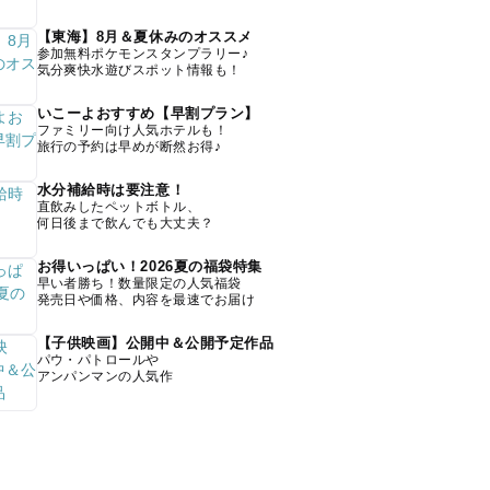
【東海】8月＆夏休みのオススメ
参加無料ポケモンスタンプラリー♪
気分爽快水遊びスポット情報も！
いこーよおすすめ【早割プラン】
ファミリー向け人気ホテルも！
旅行の予約は早めが断然お得♪
水分補給時は要注意！
直飲みしたペットボトル、
何日後まで飲んでも大丈夫？
お得いっぱい！2026夏の福袋特集
早い者勝ち！数量限定の人気福袋
発売日や価格、内容を最速でお届け
【子供映画】公開中＆公開予定作品
パウ・パトロールや
アンパンマンの人気作