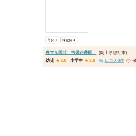
苺狩り
味覚狩り
農マル園芸 吉備路農園
(岡山県総社市)
幼児
★
3.0
小学生
★
3.0
口コミ
0
件