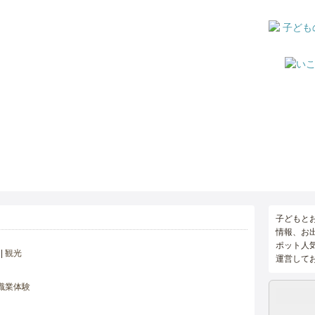
子どもと
情報、お
ポット人
観光
運営して
職業体験