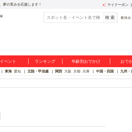
、夢の育みを応援します！
マイクーポン
春休み
イベント
ランキング
年齢別おでかけ
おで
東海
愛知
北陸・甲信越
関西
大阪
京都
兵庫
中国・四国
九州・