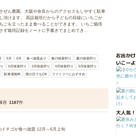
さぜん農園。大阪や奈良からのアクセスもしやすく駐車
し頂けます。 高設栽培だから子どもの目線にいちごが
ちごを立ったまま食べることができます。 いちご栽培
さず栽培記録をノートに手書きでまとめてき...
お出か
月
5月
6月
食べ放題あり
春の味覚狩り
夏の味覚狩り
いこーよ
狩り
6月味覚狩り
3月味覚狩り
4月味覚狩り
5月味覚狩り
駐車場無料
雨の日でもOK
ファミリーにおすすめ
保存
1167
件
大人気！
イチゴが食べ放題 12月～6月上旬