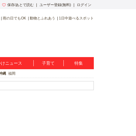
保存/あとで読む
ユーザー登録(無料)
ログイン
雨の日でもOK
動物とふれあう
1日中遊べるスポット
かけニュース
子育て
特集
沖縄
福岡