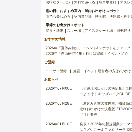
お得なクーポン
無料で遊べる
駐車場無料
アスレ
雨の日におすすめ室内・屋内お出かけスポット
雨でも楽しめる
室内遊び場
映画館
博物館・科学
季節のお出かけスポット
温泉・銭湯
スキー場
アイススケート場
潮干狩り
おすすめ情報
2026年「夏休み特集」イベント&スポットをチェック
2026年「自由研究特集」行けば完成！イベント紹介
ご登録
ユーザー登録
施設・イベント運営者の方(おでかけ
お知らせ
2026年07月06日
【子連れお出かけの決定版】全国6
ーよで行く キッズパークGUIDE
2026年05月28日
【夏休み直前の救世主】物価高に
連れお出かけの決定版『TJMOOK
（月）発売！
2026年01月10日
発表！2026年の新規開業テー
は？／いこーよファミリーラボ調査