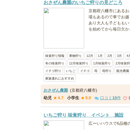
おさぜん農園のいちご狩りの見どころ
京都府八幡市にあるお
場もあるので車でお越
あり大人も子どももい
を始めてから毎日欠か
味覚狩り情報
果物狩り
12月
1月
2月
3月
4
冬の味覚狩り
12月味覚狩り
1月味覚狩り
2月味覚
イチゴ狩り
いちご
イチゴ
苺
苺狩り
観光農園
家族連れにおすすめ
おさぜん農園
(京都府八幡市)
幼児
★
4.7
小学生
★
5.0
口コミ
10
件
いちご狩り 味覚狩り イベント 施設
広ーいハウスで6品種の