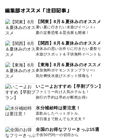
編集部オススメ「注目記事」
【関東】8月＆夏休みのオススメ
暑い夏に行きたい水遊びイベント♪
夏の定番恐竜＆昆虫展も開催！
【関西】8月＆夏休みのオススメ
夏休みの思い出作りに行きたい夏祭り
水遊びスポット＆子供無料イベントも
【東海】8月＆夏休みのオススメ
参加無料ポケモンスタンプラリー♪
気分爽快水遊びスポット情報も！
いこーよおすすめ【早割プラン】
ファミリー向け人気ホテルも！
旅行の予約は早めが断然お得♪
水分補給時は要注意！
直飲みしたペットボトル、
何日後まで飲んでも大丈夫？
全国のお得なフリーきっぷ15選
子供50円均一の切符から