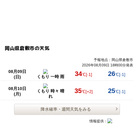
バースデー撮影会
誕生日
ハーフバースデー
記念撮影
子供とお出かけ
カメラマン
子育て
応募方法
自然
屋外イベント
撮影イベント
このイベントの受付は終了しました。
無料ご家族撮影会
スポット
遊びスポット
岡山県倉敷市の天気
予約ページ
ロケーションフォト
週末イベント
週末おでかけ
予約はこちらから
妊婦さん
公園
ランドセル
ランドセル撮影会
予報地点：岡山県倉敷市
2026年08月09日 18時00分発表
マタニティ
マタニティフォト
誕生日フォト
写真
08月09日
34
26
℃
[-1]
℃
[-1]
くもり 一時 雨
(日)
新生児
新生児撮影
半年記念日
0歳
08月10日
35
25
0歳おでかけ
0歳OK
0歳から
女の子ママ
くもり 時々 晴
℃
[+2]
℃
[-1]
(月)
れ
男の子ママ
家族撮影
ご家族そろって参加OK
降水確率・週間天気をみる
ファミリー撮影
お宮参り
七五三
誕生日イベント
情報提供：
フォトブース
コスモス撮影会
誕生日撮影
アスレチック
100日
100日記念
いこーよ