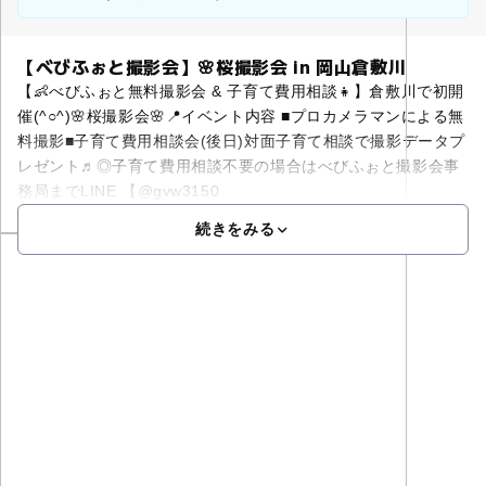
【べびふぉと撮影会】🌸桜撮影会 in 岡山倉敷川
【👶べびふぉと無料撮影会 & 子育て費用相談👧】倉敷川で初開
催(^○^)🌸桜撮影会🌸📍イベント内容 ■プロカメラマンによる無
料撮影■子育て費用相談会(後日)対面子育て相談で撮影データプ
レゼント♬◎子育て費用相談不要の場合はべびふぉと撮影会事
務局までLINE 【@gvw3150
続きをみる