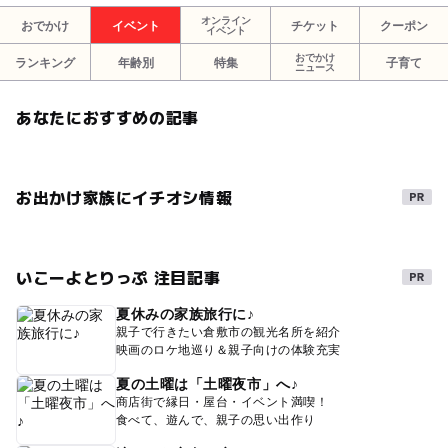
オンライン
おでかけ
イベント
チケット
クーポン
イベント
手形アート
手形足形アート
写真イベント
おでかけ
ランキング
年齢別
特集
子育て
ニュース
撮影会イベント
春
桜
桜撮影会
桜撮影
さくら
サクラ
七五三撮影
2月撮影会
あなたにおすすめの記事
ロケーション
ベビーフォト
赤ちゃん撮影
オーディション
プロフィール撮影
週末
お出かけ家族にイチオシ情報
週末撮影会
カメラ講座
桜撮影会イベント
1歳
2歳
3歳
初節句
6ヶ月
ランドセルイベント
いこーよとりっぷ 注目記事
入学式撮影
成人式
桜お花見
3月撮影会
夏休みの家族旅行に♪
ソメイヨシノ
岡山撮影会
倉敷撮影会
親子で行きたい倉敷市の観光名所を紹介
映画のロケ地巡り＆親子向けの体験充実
岡山桜撮影会
倉敷桜撮影
倉敷桜スポット
夏の土曜は「土曜夜市」へ♪
商店街で縁日・屋台・イベント満喫！
食べて、遊んで、親子の思い出作り