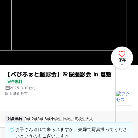
保存
1
【べびふぉと撮影会】🌸桜撮影会 in 倉敷
完全無料
2025-3-19(水)
岡山県倉敷市
対象年齢
0歳-2歳
3歳-6歳
小学生
中学生･高校生
大人
お子さん連れで来られますが、夫婦で写真撮ってくださ
いというのもございます♬