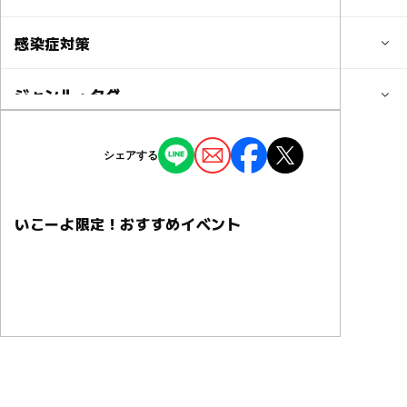
10人
子供の料金
感染症対策
定員詳細
無料
最大10組のご参加となります♬
ジャンル・タグ
特に現在は対策などを施しておりません。
詳しくは事前にLINEやメール、お電話にてお尋ねください
子供の料金詳細
ませ。
完全無料
ジャンル
シェアする
撮影イベント
季節のイベント
対象年齢
大人の料金
0歳･1歳･2歳の赤ちゃん(乳児･幼児)
無料
3歳･4歳･5歳･6歳(幼児)
小学生
中学生･高校生
大人
いこーよ限定！おすすめイベント
タグ
大人の料金詳細
無料撮影会
赤ちゃん
お子様
撮影会
予約/応募
ライフプラン相談で完全無料（データ購入についてはLINE
一眼レフカメラ
家族撮影会
完全無料
予約必要
で別途要相談）
最終応募締切 2025-12-31(水)
ファミリー撮影会
赤ちゃん撮影会
入学式
入園式
卒園式
卒業式
夫婦フォトグラファー
注意・制限事項
当日の連絡先
子育て費用相談会
べびふぉと撮影会
キッズ撮影会
080-5706-0001（フォトグラファー：パズ一家）