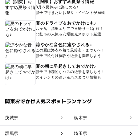
【関東】おすすめ夏祭り情報
8月＆夏休みに楽しめる♪
親子で行きたいお祭り・イベントが満載
夏のドライブ＆おでかけにも♪
八ヶ岳・清里エリアで日帰り～1泊旅！
北杜市の人気＆穴場観光スポット厳選
涼やかな音色に癒やされる♪
この夏は浴衣を着て風鈴市・まつりへ！
親子で絵付け体験や絶景を満喫しよう
夏の朝に早起きしておでかけ♪
親子で神秘的なハスの絶景を楽しもう！
スイレンとの違い＆ハスまつり情報も
関東おでかけ人気スポットランキング
茨城県
栃木県
群馬県
埼玉県