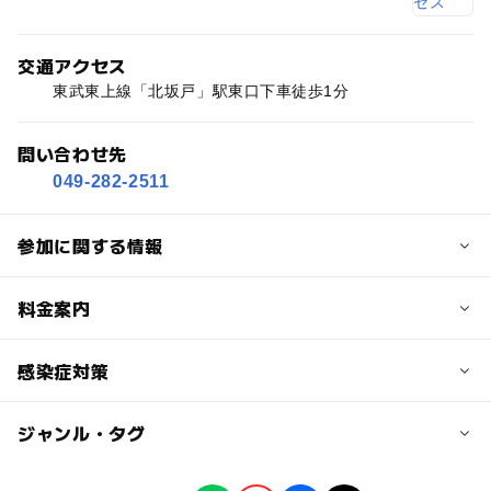
交通アクセス
東武東上線「北坂戸」駅東口下車徒歩1分
問い合わせ先
049-282-2511
参加に関する情報
定員
料金案内
10人
子供の料金
感染症対策
定員詳細
1,000円
先着順※保護者の同伴は参加者1名につき1名まで
ジャンル・タグ
受講の際には、朝の体温測定、手指の消毒、基本的な感染
症対策として利用時のマスク着用をお願いします。
対象年齢
発熱・咳などの症状や体調に不安のある方などはご来館を