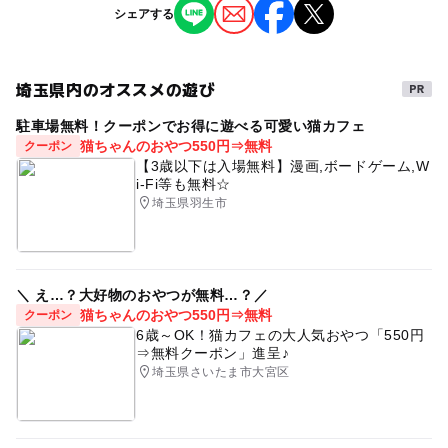
ジャンル
お控えください。
シェアする
小学生
芸術鑑賞・自然観賞
ものづくり・学び体験
感染拡大状況および、それに伴う当館の施設利用制限等に
応じて、講座の休講や、会場・定員・講座日時の変更など
予約/応募
ミニイベント
が急遽発生する場合がございます。
埼玉県内のオススメの遊び
予約必要
駐車場無料！クーポンでお得に遊べる可愛い猫カフェ
タグ
猫ちゃんのおやつ550円⇒無料
クーポン
応募方法
駐車場無料
2026年3月のイベント
【3歳以下は入場無料】漫画,ボードゲーム,W
2026年2月10日（火）10:00～ オルモ窓口・電話にて受
i-Fi等も無料☆
3月の親子イベント
付開始
東武東上線(埼玉県)
東武東上線
埼玉県羽生市
駅近
落語
こどもと体験
こども体験イベント
予約ページ
プロの講師
親子体験
体験型イベント
予約はこちらから
＼ え…？大好物のおやつが無料…？／
猫ちゃんのおやつ550円⇒無料
クーポン
6歳～OK！猫カフェの大人気おやつ「550円
⇒無料クーポン」進呈♪
埼玉県さいたま市大宮区