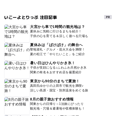
いこーよとりっぷ 注目記事
大宮から車で1時間の観光地は？
夏休みに気軽に行けるまちを紹介！
子供の心を育てる＆涼しく遊べる穴場も
夏休みは「ばけばけ」の舞台へ
聖地巡礼・グルメ・花火大会を満喫！
夏の松江で「やりたいこと」をご紹介
暑い日はひんやりかき氷！
子供が笑顔になる♪ふわふわ天然かき氷
関東の有名＆おすすめ店を厳選紹介
東京から90分のまちで夏旅！
真田氏ゆかりの上田市で観光を満喫♪
涼しい高原・国宝・別所温泉をめぐる旅
8月の親子旅おすすめ情報
関東からの日帰り～1泊旅にぴったり
観光地・穴場＆避暑地や収穫体験も！