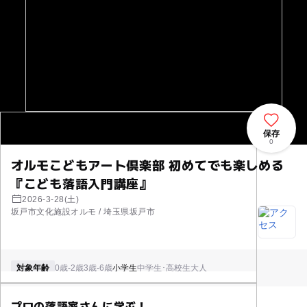
保存
0
オルモこどもアート倶楽部 初めてでも楽しめる
『こども落語入門講座』
2026-3-28(土)
坂戸市文化施設オルモ / 埼玉県坂戸市
対象年齢
0歳-2歳
3歳-6歳
小学生
中学生･高校生
大人
プロの落語家さんに学ぶ！