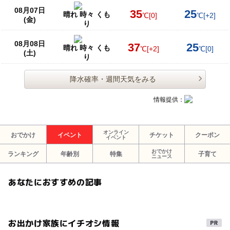
08月07日
35
25
晴れ 時々 くも
℃
[0]
℃
[+2]
(金)
り
08月08日
37
25
晴れ 時々 くも
℃
[+2]
℃
[0]
(土)
り
降水確率・週間天気をみる
情報提供：
オンライン
おでかけ
イベント
チケット
クーポン
イベント
おでかけ
ランキング
年齢別
特集
子育て
ニュース
あなたにおすすめの記事
お出かけ家族にイチオシ情報