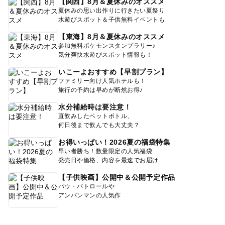
【関西】8月＆夏休みのオススメ
夏休みの思い出作りに行きたい夏祭り
水遊びスポット＆子供無料イベントも
【東海】8月＆夏休みのオススメ
参加無料ポケモンスタンプラリー♪
気分爽快水遊びスポット情報も！
いこーよおすすめ【早割プラン】
ファミリー向け人気ホテルも！
旅行の予約は早めが断然お得♪
水分補給時は要注意！
直飲みしたペットボトル、
何日後まで飲んでも大丈夫？
お得いっぱい！2026夏の福袋特集
早い者勝ち！数量限定の人気福袋
発売日や価格、内容を最速でお届け
【子供映画】公開中＆公開予定作品
パウ・パトロールや
アンパンマンの人気作