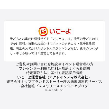
埼玉のエリアからプール子ども連れのお出かけスポット
を探す
川越・所沢・入間・新座のプールお出かけ
大宮・浦和・上尾・岩槻・蓮田のプールお出かけ
越谷・草加・春日部のプールお出かけ
秩父・長瀞のプールお出かけ
川口・戸田・和光・朝霞のプールお出かけ
子どもとお出かけ情報サイト「いこーよ」は、埼玉の子どものお
飯能・坂戸・東松山・日高のプールお出かけ
でかけ情報、埼玉のお出かけスポットのクチコミ・親子体験情
久喜・行田・加須・羽生のプールお出かけ
報、埼玉のおでかけスポット人気ランキングなど、親子のつなが
熊谷・太田・足利・古河のプールお出かけ
り・幸せを願って日々運営しております。
本庄・深谷・美里周辺のプールお出かけ
ご意見やお問い合わせ
施設やイベント運営者の方
プレゼンター利用規約
利用規約
よくある質問
埼玉の定番お出かけスポット
特定商取引法に基づく表記
採用情報
埼玉の遊園地
いこーよ運営会社（アクトインディ株式会社）
運営会社トップ
ブランドストーリー
理念
未来図
運営サービス
埼玉の動物園
会社情報
プレスリリース
エンジニアブログ
埼玉のバーベキュー
© actindi Inc.
埼玉の釣り
埼玉の牧場
埼玉のプール