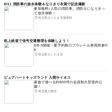
8/11 消防車の放水体験＆なりきり衣装で記念撮影
参加無料♪人気の消防車。消防士になりきっ
て放水体験！
埼玉県さいたま市浦和区
机上鉄道で信号交通整理を体験しよう！
8/8-9開催・要予約制◎プラレール車両持参O
K
埼玉県さいたま市
ピュアハートキッズランド 入間サイオス
家族で遊べる約600坪の会員制大型室内公
園！
埼玉県入間市