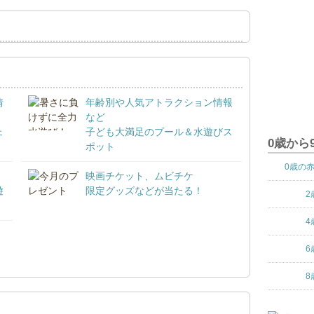
情
年齢別や人気アトラクション情報
など
ェ
子ども大満足のプール＆水遊びス
0歳から
ポット
0歳の
映画チケット、ムビチケ
遊
限定グッズなどが当たる！
2
4
！
6
8