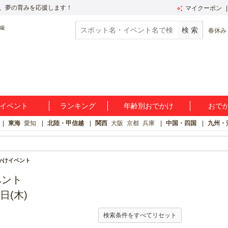
、夢の育みを応援します！
マイクーポン
春休み
イベント
ランキング
年齢別おでかけ
おで
東海
愛知
北陸・甲信越
関西
大阪
京都
兵庫
中国・四国
九州・
かけイベント
ベント
日(木)
検索条件をすべてリセット