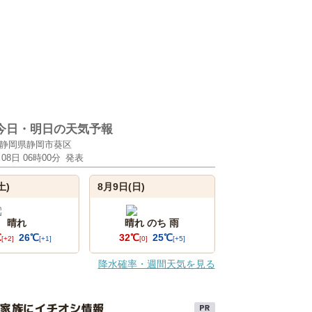
今日・明日の天気予報
静岡県静岡市葵区
月08日 06時00分
発表
土)
8月9日(日)
晴れ
晴れ のち 雨
℃
26℃
32℃
25℃
[+2]
[+1]
[0]
[+5]
降水確率・週間天気を見る
け家族にイチオシ情報