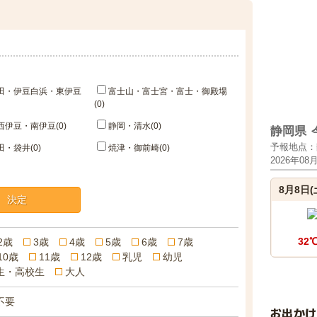
田・伊豆白浜・東伊豆
富士山・富士宮・富士・御殿場
(0)
伊豆・南伊豆(0)
静岡・清水(0)
静岡県
予報地点：
・袋井(0)
焼津・御前崎(0)
2026年08
8月8日(
決定
32
2歳
3歳
4歳
5歳
6歳
7歳
10歳
11歳
12歳
乳児
幼児
生・高校生
大人
不要
お出か