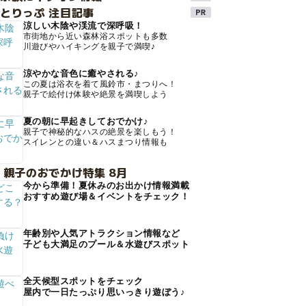
とりっぷ 注目記事
涼しい木陰や渓流で深呼吸！
市街地から近い森林浴スポットも多数
川遊びやハイキングを親子で満喫♪
涼やかな音色に癒やされる♪
この夏は浴衣を着て風鈴市・まつりへ！
親子で絵付け体験や絶景を満喫しよう
夏の朝に早起きしておでかけ♪
親子で神秘的なハスの絶景を楽しもう！
スイレンとの違い＆ハスまつり情報も
 親子のおでかけ特集 8月
今から準備！夏休みのお出かけ情報満載
おすすめ遊び場＆イベントをチェック！
年齢別や人気アトラクション情報など
子ども大満足のプール＆水遊びスポット
全天候型スポットをチェック
屋内で一日たっぷり思いっきり遊ぼう♪