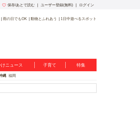
保存/あとで読む
ユーザー登録(無料)
ログイン
雨の日でもOK
動物とふれあう
1日中遊べるスポット
かけニュース
子育て
特集
沖縄
福岡