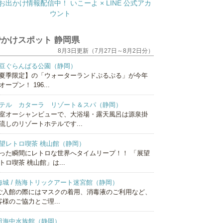
かけスポット 静岡県
8月3日更新（7月27日～8月2日分）
豆ぐらんぱる公園（静岡）
夏季限定】の「ウォーターランドぷるぷる」が今年
オープン！ 196...
テル カターラ リゾート＆スパ（静岡）
室オーシャンビューで、大浴場・露天風呂は源泉掛
流しのリゾートホテルです...
望レトロ喫茶 桃山館（静岡）
った瞬間にレトロな世界へタイムリープ！！ 「展望
トロ喫茶 桃山館」は...
海城 / 熱海トリックアート迷宮館（静岡）
ご入館の際にはマスクの着用、消毒液のご利用など、
客様のご協力とご理...
田海中水族館（静岡）