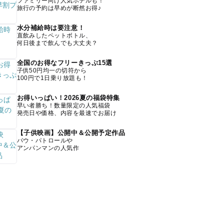
ファミリー向け人気ホテルも！
旅行の予約は早めが断然お得♪
水分補給時は要注意！
直飲みしたペットボトル、
何日後まで飲んでも大丈夫？
全国のお得なフリーきっぷ15選
子供50円均一の切符から
100円で1日乗り放題も！
お得いっぱい！2026夏の福袋特集
早い者勝ち！数量限定の人気福袋
発売日や価格、内容を最速でお届け
【子供映画】公開中＆公開予定作品
パウ・パトロールや
アンパンマンの人気作