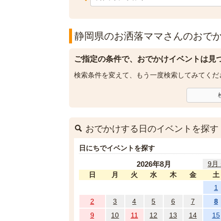
静岡県のお洒落ママさんのおでか
ご指定の条件で、おでかけイベントは見
検索条件を変えて、もう一度検索してみてくだ
おでかけする日のイベントを探す
日にちでイベントを探す
2026年8月
9月 
日
月
火
水
木
金
土
1
2
3
4
5
6
7
8
9
10
11
12
13
14
15