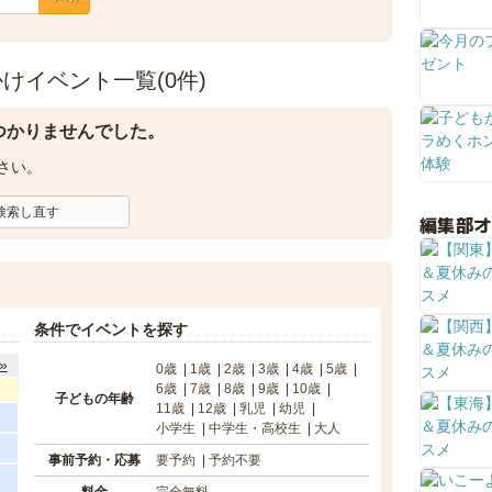
けイベント一覧(0件)
つかりませんでした。
さい。
検索し直す
編集部
条件でイベントを探す
»
0歳
1歳
2歳
3歳
4歳
5歳
6歳
7歳
8歳
9歳
10歳
子どもの年齢
11歳
12歳
乳児
幼児
小学生
中学生・高校生
大人
事前予約・応募
要予約
予約不要