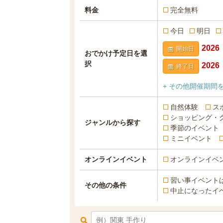
料金
完全無料
今日
明日
開始日
おでかけ予定日を選
択
終了日
+ その他開催期間
自然体験
ス
ショッピング・
ジャンルから探す
季節のイベント
ミニイベント
オンラインイベント
オンラインイベ
習い事イベント
その他の条件
中止になったイ