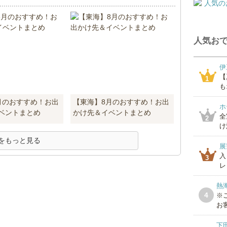
人気おで
伊
【
1
も
月のおすすめ！お出
【東海】8月のおすすめ！お出
ホ
ベントまとめ
かけ先＆イベントまとめ
全
2
け
をもっと見る
展
入
3
レ
熱
4
※
お
下