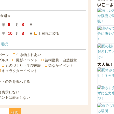
いこーよ
今週末
年
月
日
年
月
日
土日祝に絞る
を選択
ポーツ
生き物ふれあい
グルメ
撮影イベント
芸術鑑賞・自然観賞
大人気！
ものづくり・学び体験
街なかイベント
キャラクターイベント
ントのみを表示する
は表示しない
ベントは表示しない
検索