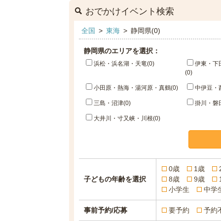
おでかけイベント検索
全国
>
東海
>
静岡県(0)
静岡県のエリアを選択：
浜松・浜名湖・天竜(0)
伊東・下
(0)
小田原・熱海・湯河原・真鶴(0)
中伊豆・西
三島・沼津(0)
掛川・磐田
大井川・寸又峡・川根(0)
0歳
1歳
子どもの年齢を選択
8歳
9歳
小学生
中学
事前予約/応募
要予約
予約