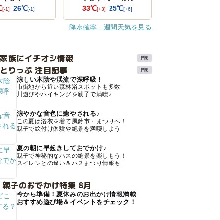
℃
26℃
33℃
25℃
[-1]
[-1]
[+3]
[+6]
降水確率・週間天気を見る
け家族にイチオシ情報
とりっぷ 注目記事
涼しい木陰や渓流で深呼吸！
市街地から近い森林浴スポットも多数
川遊びやハイキングを親子で満喫♪
涼やかな音色に癒やされる♪
この夏は浴衣を着て風鈴市・まつりへ！
親子で絵付け体験や絶景を満喫しよう
夏の朝に早起きしておでかけ♪
親子で神秘的なハスの絶景を楽しもう！
スイレンとの違い＆ハスまつり情報も
 親子のおでかけ特集 8月
今から準備！夏休みのお出かけ情報満載
おすすめ遊び場＆イベントをチェック！