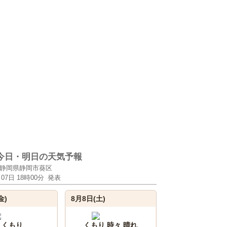
今日・明日の天気予報
静岡県静岡市葵区
月07日 18時00分
発表
金)
8月8日(土)
くもり
くもり 時々 晴れ