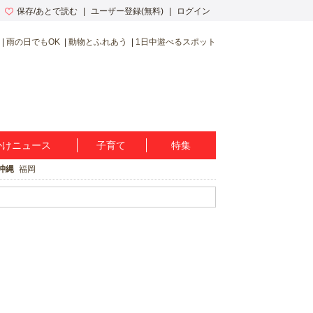
保存/あとで読む
ユーザー登録(無料)
ログイン
雨の日でもOK
動物とふれあう
1日中遊べるスポット
かけニュース
子育て
特集
沖縄
福岡