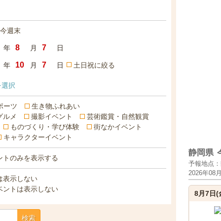
今週末
年
月
日
年
月
日
土日祝に絞る
を選択
ポーツ
生き物ふれあい
グルメ
撮影イベント
芸術鑑賞・自然観賞
ものづくり・学び体験
街なかイベント
キャラクターイベント
静岡県
ントのみを表示する
予報地点：
2026年08
は表示しない
ベントは表示しない
8月7日(
検索