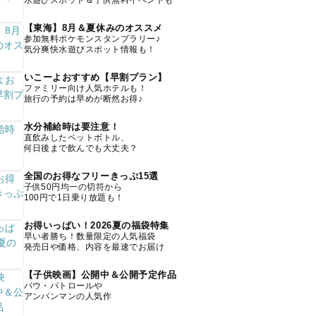
水遊びスポット＆子供無料イベントも
【東海】8月＆夏休みのオススメ
参加無料ポケモンスタンプラリー♪
気分爽快水遊びスポット情報も！
いこーよおすすめ【早割プラン】
ファミリー向け人気ホテルも！
旅行の予約は早めが断然お得♪
水分補給時は要注意！
直飲みしたペットボトル、
何日後まで飲んでも大丈夫？
全国のお得なフリーきっぷ15選
子供50円均一の切符から
100円で1日乗り放題も！
お得いっぱい！2026夏の福袋特集
早い者勝ち！数量限定の人気福袋
発売日や価格、内容を最速でお届け
【子供映画】公開中＆公開予定作品
パウ・パトロールや
アンパンマンの人気作