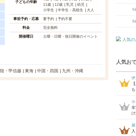
子どもの年齢
11歳
12歳
乳児
幼児
6
小学生
中学生・高校生
大人
事前予約・応募
要予約
予約不要
8
料金
完全無料
開催曜日
土曜・日曜・祝日開催のイベント
人気おで
陸・甲信越
東海
中国・四国
九州・沖縄
伊
【
1
も
ホ
全
2
け
展
入
3