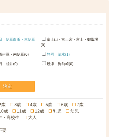
田・伊豆白浜・東伊豆
富士山・富士宮・富士・御殿場
(0)
伊豆・南伊豆(0)
静岡・清水(1)
・袋井(0)
焼津・御前崎(0)
決定
2歳
3歳
4歳
5歳
6歳
7歳
10歳
11歳
12歳
乳児
幼児
生・高校生
大人
不要