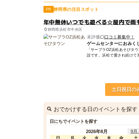
静岡県の注目スポット
PR
年中無休いつでも遊べる☆屋内で雨
静岡県浜松市中央区
未評価
口コミ募集中！
ゲームセンターにおみく
「サープラOZ浜松あそびタ
設です。浜松で愛され続けて
残し...
土日祝日の
おでかけする日のイベントを探す
日にちでイベントを探す
2026年8月
9月 
日
月
火
水
木
金
土