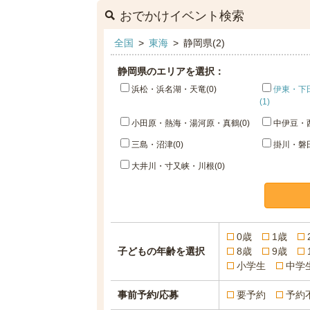
おでかけイベント検索
全国
>
東海
>
静岡県(2)
静岡県のエリアを選択：
浜松・浜名湖・天竜(0)
伊東・下
(1)
小田原・熱海・湯河原・真鶴(0)
中伊豆・西
三島・沼津(0)
掛川・磐田
大井川・寸又峡・川根(0)
0歳
1歳
子どもの年齢を選択
8歳
9歳
小学生
中学
事前予約/応募
要予約
予約