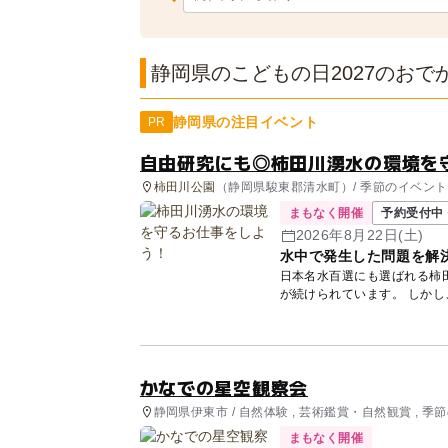
静岡県のこどもの日2027のおでか
静岡県の注目イベント
PR
自由研究にも◎柿田川湧水の環境を
柿田川公園
（静岡県駿東郡清水町）/ 季節のイベント
まもなく開催
予約受付中 
2026年8月22日(土)
水中で発生した問題を解
日本名水百選にも選ばれる柿
が続けられています。 しかし、美しい湧き水や豊かな自然などの環境は守られています
が、...
かなでの星空観察会
静岡県伊東市 / 自然体験 , 芸術鑑賞・自然観賞 , 
まもなく開催