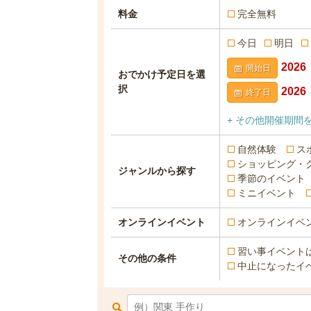
料金
完全無料
今日
明日
開始日
おでかけ予定日を選
択
終了日
+ その他開催期間
自然体験
ス
ショッピング・
ジャンルから探す
季節のイベント
ミニイベント
オンラインイベント
オンラインイベ
習い事イベント
その他の条件
中止になったイ