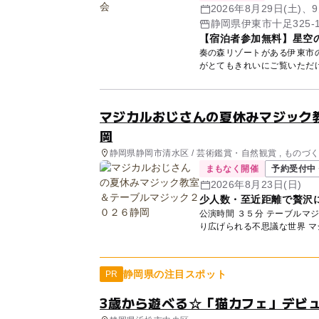
2026年8月29日(土)、
静岡県伊東市十足325-
【宿泊者参加無料】星空
奏の森リゾートがある伊東市
がとてもきれいにご覧いただけま
マジカルおじさんの夏休みマジック
岡
静岡県静岡市清水区 / 芸術鑑賞・自然観賞 , ものづ
まもなく開催
予約受付中 
2026年8月23日(日)
少人数・至近距離で贅沢
公演時間 ３５分 テーブルマジック １０分 あなたの目の前でコインが移動！？ 至近距離で繰
静岡県の注目スポット
PR
3歳から遊べる☆「猫カフェ」デビュ