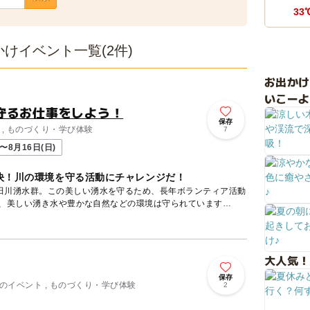
33
けイベント一覧(2件)
お出か
いこーよ
守るお仕事をしよう！
保存
 , ものづくり・学び体験
7
〜8月16日(日)
決！川の環境を守る活動にチャレンジだ！
田川湧水群。この美しい湧水を守るため、長年ボランティア活動
大人気！
保存
季節のイベント , ものづくり・学び体験
2