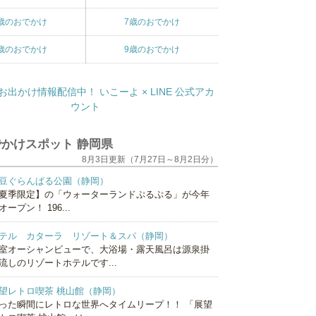
歳のおでかけ
7歳のおでかけ
歳のおでかけ
9歳のおでかけ
かけスポット 静岡県
8月3日更新（7月27日～8月2日分）
豆ぐらんぱる公園（静岡）
夏季限定】の「ウォーターランドぷるぷる」が今年
オープン！ 196...
テル カターラ リゾート＆スパ（静岡）
室オーシャンビューで、大浴場・露天風呂は源泉掛
流しのリゾートホテルです...
望レトロ喫茶 桃山館（静岡）
った瞬間にレトロな世界へタイムリープ！！ 「展望