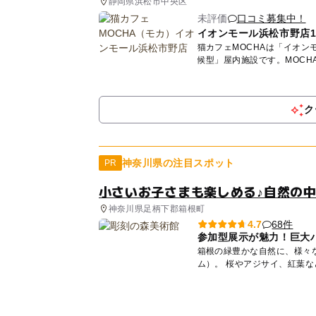
静岡県浜松市中央区
未評価
口コミ募集中！
イオンモール浜松市野店
猫カフェMOCHAは「イオン
候型」屋内施設です。MOC
と...
ク
神奈川県の注目スポット
PR
小さいお子さまも楽しめる♪自然の
神奈川県足柄下郡箱根町
68件
4.7
参加型展示が魅力！巨大
箱根の緑豊かな自然に、様々
ム）。 桜やアジサイ、紅葉など、四季のうつろいのなかで作品の新たな一面が見えてくるか
ら...