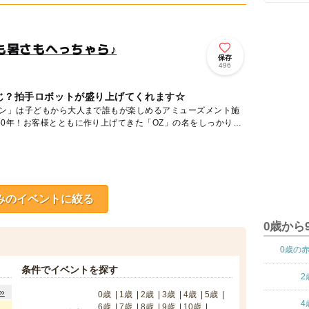
も暑さもへっちゃら♪
保存
496
じ？拍手ロボットが盛り上げてくれます☆
ウン」は子どもから大人まで誰もが楽しめるアミューズメント施
30年！お客様とともに作り上げてきた「OZ」の名をしっかりと
みのイベントに絞る
0歳から
0歳の
条件でイベントを探す
2
»
0歳
1歳
2歳
3歳
4歳
5歳
4
6歳
7歳
8歳
9歳
10歳