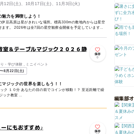
9月12日(土)、10月17日(土)、11月3日(火)
1
の魅力を満喫しよう！
の伊豆高原は星がきれいな場所。標高330mの敷地内からは星空
す。 2026年は全7回の星空観察会開催を予定しています...
教室＆テーブルマジック２０２６静
保存
0
くり・学び体験 , ミニイベント
〜8月22日(土)
にマジックの世界を楽しもう！！
り広げられる不思議な世界 マジック教室 ...
編集部
ーにもおすすめ♪
保存