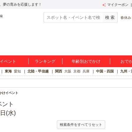
、夢の育みを応援します！
マイクーポン
春休み
イベント
ランキング
年齢別おでかけ
おで
東海
愛知
北陸・甲信越
関西
大阪
京都
兵庫
中国・四国
九州・
でかけイベント
ベント
日(水)
検索条件をすべてリセット