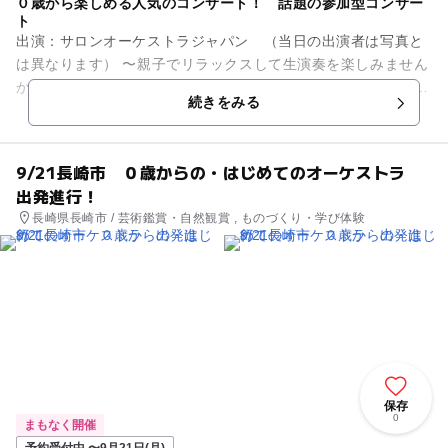
０歳から楽しめる人気のコンサート！ 話題の参加型コンサー
ト
出演：サロンオーケストラジャパン （当日の出演者は写真と
は異なります） 〜親子でリラックスして生演奏を楽しみません
か？〜 オーディションで選ばれた優秀な演奏家で構成されてお
続きをみる
りTV出演多数。全...
9/21長崎市 ０歳からの・はじめてのオーケストラ
出発進行！
長崎県長崎市 / 芸術鑑賞・自然観賞 , ものづくり・学び体験
保存
0
まもなく開催