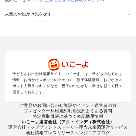
人気のお出かけ先を探す
全国からプール子連れおでかけスポットを探す
北海道･東北のプールおでかけ
北陸･甲信越のプールおでかけ
関東のプールおでかけ
東海のプールおでかけ
関西のプールおでかけ
中国･四国のプールおでかけ
子どもとお出かけ情報サイト「いこーよ」は、子どものおでかけ
九州･沖縄のプールおでかけ
情報、お出かけスポットのクチコミ・親子体験情報、おでかけス
ポット人気ランキングなど、親子のつながり・幸せを願って日々
運営しております。
定番お出かけスポット
遊園地
ご意見やお問い合わせ
施設やイベント運営者の方
動物園
プレゼンター利用規約
利用規約
よくある質問
バーベキュー
特定商取引法に基づく表記
採用情報
釣り
いこーよ運営会社（アクトインディ株式会社）
運営会社トップ
ブランドストーリー
理念
未来図
運営サービス
牧場
会社情報
プレスリリース
エンジニアブログ
プール