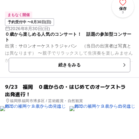
保存
3
まもなく開催
予約受付中 〜8月30日(日)
2026年8月30日(日)
０歳から楽しめる人気のコンサート！ 話題の参加型コンサー
ト
出演：サロンオーケストラジャパン （当日の出演者は写真と
は異なります） 〜親子でリラックスして生演奏を楽しみません
か？〜 オーディションで選ばれた優秀な演奏家で構成されてお
続きをみる
りTV出演多数。全...
9/23 福岡 ０歳からの・はじめてのオーケストラ
出発進行！
福岡県福岡市博多区 / 芸術鑑賞・自然観賞