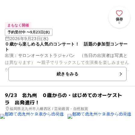
保存
0
まもなく開催
予約受付中 〜9月23日(水)
2026年9月23日(水)
０歳から楽しめる人気のコンサート！ 話題の参加型コンサー
ト
出演：サロンオーケストラジャパン （当日の出演者は写真と
は異なります） 〜親子でリラックスして生演奏を楽しみません
か？〜 オーディションで選ばれた優秀な演奏家で構成されてお
続きをみる
りTV出演多数。全...
9/23 北九州 ０歳からの・はじめてのオーケスト
ラ 出発進行！
福岡県北九州市八幡西区 / 芸術鑑賞・自然観賞