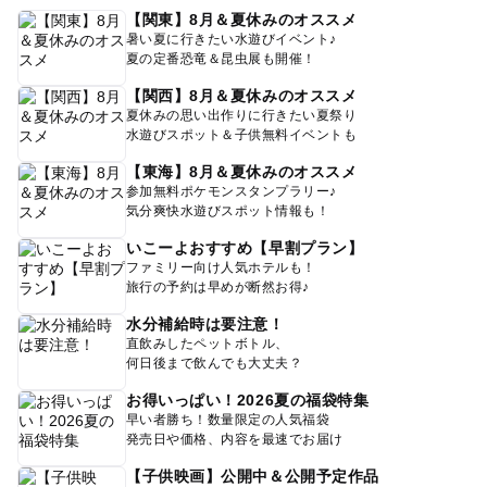
【関東】8月＆夏休みのオススメ
暑い夏に行きたい水遊びイベント♪
夏の定番恐竜＆昆虫展も開催！
【関西】8月＆夏休みのオススメ
夏休みの思い出作りに行きたい夏祭り
水遊びスポット＆子供無料イベントも
【東海】8月＆夏休みのオススメ
参加無料ポケモンスタンプラリー♪
気分爽快水遊びスポット情報も！
いこーよおすすめ【早割プラン】
ファミリー向け人気ホテルも！
旅行の予約は早めが断然お得♪
水分補給時は要注意！
直飲みしたペットボトル、
何日後まで飲んでも大丈夫？
お得いっぱい！2026夏の福袋特集
早い者勝ち！数量限定の人気福袋
発売日や価格、内容を最速でお届け
【子供映画】公開中＆公開予定作品