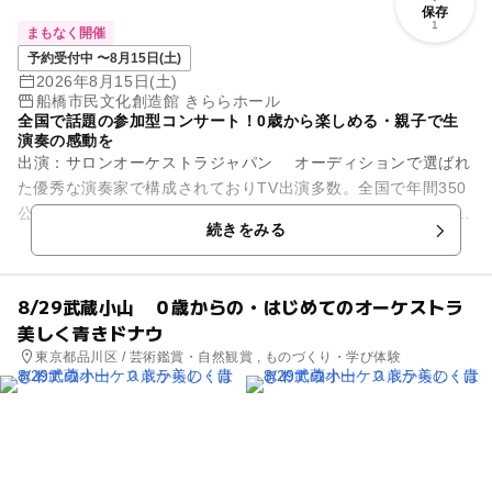
保存
1
まもなく開催
予約受付中 〜8月15日(土)
2026年8月15日(土)
船橋市民文化創造館 きららホール
全国で話題の参加型コンサート！0歳から楽しめる・親子で生
演奏の感動を
出演：サロンオーケストラジャパン オーディションで選ばれ
た優秀な演奏家で構成されておりTV出演多数。全国で年間350
公演開催の人気団体です。 目の前で繰り広げられるサロンオー
続きをみる
ケストラジャパ...
8/29武蔵小山 ０歳からの・はじめてのオーケストラ
美しく青きドナウ
東京都品川区 / 芸術鑑賞・自然観賞 , ものづくり・学び体験