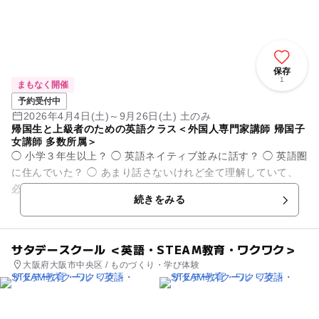
保存
1
まもなく開催
予約受付中
2026年4月4日(土)～9月26日(土) 土のみ
帰国生と上級者のための英語クラス＜外国人専門家講師 帰国子
女講師 多数所属＞
◯ 小学３年生以上？ ◯ 英語ネイティブ並みに話す？ ◯ 英語圏
に住んでいた？ ◯ あまり話さないけれど全て理解していて、
必要な時にしっかり話せる？ ◯ 日本で生まれ育ち、英検準２
続きをみる
級以上...
サタデースクール ＜英語・STEAM教育・ワクワク＞
大阪府大阪市中央区 / ものづくり・学び体験