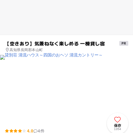
【空きあり】気兼ねなく楽しめる 一棟貸し宿
高知県長岡郡本山町
保存
1354
4.0
4件