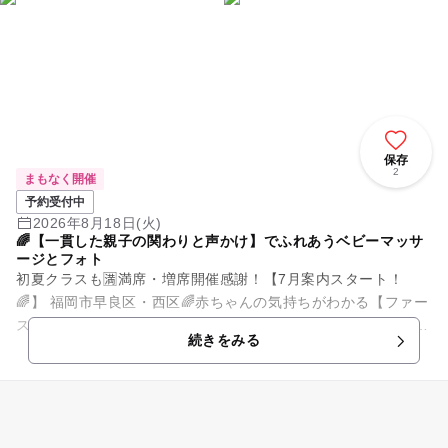
保存
2
まもなく開催
予約受付中
2026年8月18日(火)
🌈【一貫した親子の関わりと声かけ】でふれあうベビーマッサ
ージとフォト
初夏クラスも🈵満席・増席開催感謝！【7月案内スタート！
🌈】 福岡市早良区・西区🌈赤ちゃんの気持ちがわかる【ファー
ストサイン専門】のベビーマッサージ教室「にこいろ」🕊️ 西新
続きをみる
駅徒歩3分・西...