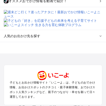
オススメおでかけ情報を動画で紹介！
人気のお出かけ先を探す
全国からプール子連れおでかけスポットを探す
北海道･東北のプールおでかけ
北陸･甲信越のプールおでかけ
関東のプールおでかけ
東海のプールおでかけ
関西のプールおでかけ
中国･四国のプールおでかけ
子どもとお出かけ情報サイト「いこーよ」は、子どものおでかけ
九州･沖縄のプールおでかけ
情報、お出かけスポットのクチコミ・親子体験情報、おでかけス
ポット人気ランキングなど、親子のつながり・幸せを願って日々
運営しております。
定番お出かけスポット
遊園地