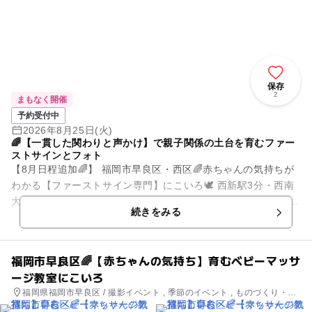
保存
2
まもなく開催
予約受付中
2026年8月25日(火)
🌈【一貫した関わりと声かけ】で親子関係の土台を育むファー
ストサインとフォト
【8月日程追加🌈】 福岡市早良区・西区🌈赤ちゃんの気持ちが
わかる【ファーストサイン専門】にこいろ🕊️ 西新駅3分・西南
大学内コミュニティセンターで毎月開催しています🏫 ＼🏫好評
続きをみる
につき、...
福岡市早良区🌈【赤ちゃんの気持ち】育むベビーマッサ
ージ教室にこいろ
福岡県福岡市早良区 / 撮影イベント , 季節のイベント , ものづくり・学
び体験 , ミニイベント